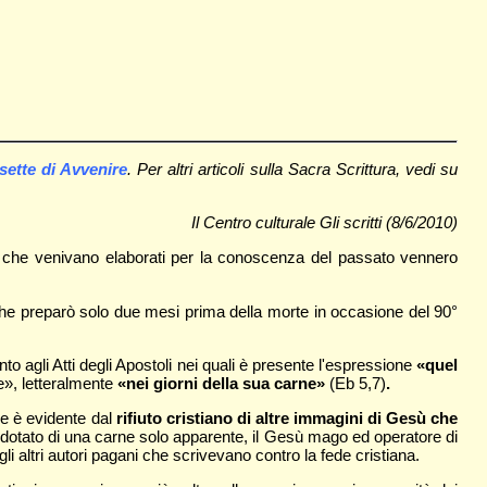
ette di Avvenire
. Per altri articoli sulla Sacra Scrittura, vedi su
Il Centro culturale Gli scritti (8/6/2010)
ici che venivano elaborati per la conoscenza del passato vennero
che preparò solo due mesi prima della morte in occasione del 90°
nto a
gli Atti degli Apostoli nei quali è presente l'espressione
«quel
le», letteralmente
«nei giorni della sua carne»
(Eb 5,7)
.
me è evidente dal
rifiuto cristiano di altre immagini di Gesù che
dotato di una carne solo apparente, il Gesù mago ed operatore di
li altri autori pagani che scrivevano contro la fede cristiana.