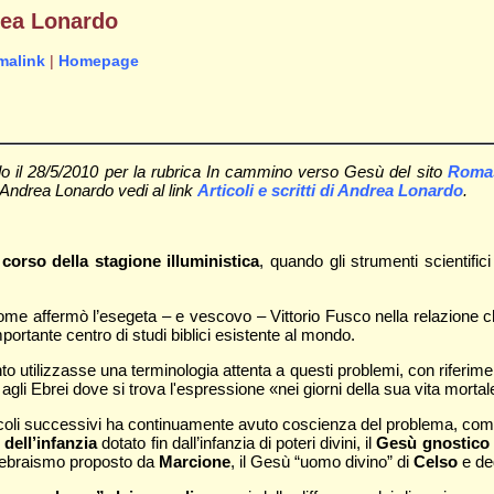
drea Lonardo
malink
|
Homepage
do il 28/5/2010 per la rubrica In cammino verso Gesù del sito
Romas
 di Andrea Lonardo vedi al link
Articoli e scritti di Andrea Lonardo
.
 corso della stagione illuministica
, quando gli strumenti scientif
ome affermò l’esegeta – e vescovo – Vittorio Fusco nella relazione 
mportante centro di studi biblici esistente al mondo.
 utilizzasse una terminologia attenta a questi problemi, con riferime
a agli Ebrei dove si trova l'espressione «nei giorni della sua vita morta
 secoli successivi ha continuamente avuto coscienza del problema, co
 dell’infanzia
dotato fin dall’infanzia di poteri divini, il
Gesù gnostico
ll’ebraismo proposto da
Marcione
, il Gesù “uomo divino” di
Celso
e deg