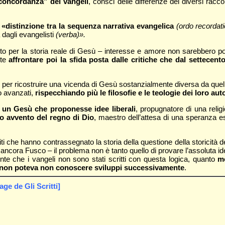
concordanza” dei vangeli
, consci delle differenze dei diversi racc
 «distinzione tra la sequenza narrativa evangelica
(ordo recordati
 dagli evangelisti
(verba)».
per la storia reale di Gesù – interesse e amore non sarebbero pot
nte
affrontare poi la sfida posta dalle critiche che dal settecent
coli per ricostruire una vicenda di Gesù sostanzialmente diversa da q
no avanzati,
rispecchiando più le filosofie e le teologie dei loro au
 un Gesù che proponesse idee liberali
, propugnatore di una relig
o avvento del regno di Dio
, maestro dell’attesa di una speranza e
i che hanno contrassegnato la storia della questione della storicità de
 ancora Fusco – il problema non è tanto quello di provare l’assoluta i
nte che i vangeli non sono stati scritti con questa logica, quanto
mo
he non poteva non conoscere sviluppi successivamente
.
e de Gli Scritti]