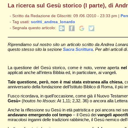
La ricerca sul Gesù storico (I parte), di An
- Scritto da Redazione de Gliscritti: 09 /06 /2010 - 23:33 pm |
Per
- Tag usati:
scritti_andrea_lonardo
- Segnala questo articolo:
Riprendiamo sul nostro sito un articolo scritto da Andrea Lonar
questo stesso sito la sezione
Sacra Scrittura
. Per altri articoli
La questione del Gesù storico, come è noto, venne aperta
nel
applicati anche all’intera Bibbia ed, in particolare, ai vangeli.
Tale questione, però, non è mai stata estranea alla chiesa
, c
anniversario della fondazione dell’Istituto Biblico di Roma, il più i
Fusco ricordava, in quell’occasione, come già il Nuovo Testamento
Gesù»
(
houtos ho Iêsous
: At 1,11; 2,32. 36) o ancora alla Letter
Anche la riflessione su Gesù in età patristica e poi ancora nei
andavano emergendo col tempo
– il Gesù dei
vangeli apocrifi
miracolosi inganni delle tradizioni rabbiniche, il Gesù nemico de