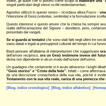
Inoltre, gli autori che si posero come scopo di
elaborare una “
singoli particolari degli stessi scritti neotestamentari.
Agostino utilizzò in questo senso – ricordava allora Fusco -
una
l'intenzione di Gesù
(voluntas, sententia)
e
la formulazione scelta
Questo interesse e questo amore che la chiesa ha sempre avuto 
realtà dell’incarnazione del Signore – dovettero, però, certame
presentato dai vangeli.
Se si guarda ai tentativi
che sono stati fatti negli ultimi tre se
siano datati e legati ai presupposti culturali del tempo in cui furo
Basti pensare all’altalena di interpretazioni che suggerivano
ora
dell’amore reciproco,
ora un Gesù testimone invece del futur
divina non dipendente in alcun modo dall’azione dell’uomo.
Un guadagno che certamente si è avuto attraverso i lunghi dibattit
“Gesù storico” e “Cristo della fede”
. Infatti – come affermava
da una descrizione cronachistica della sua vita, poiché è evide
Testamento con la sua vita reale, carica di una pienezza c
[Blog, indice cronologico]
[Blog, indice alfabetico]
[Homepag