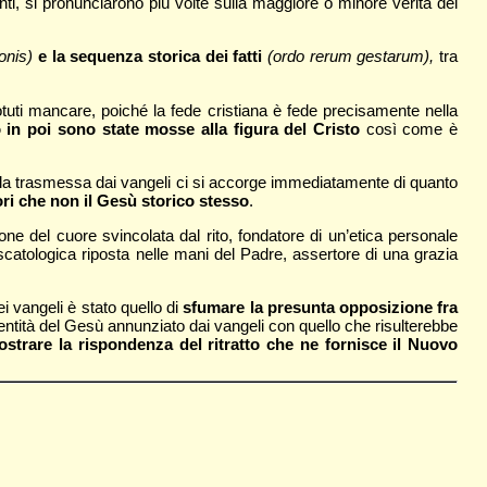
onti, si pronunciarono più volte sulla maggiore o minore verità dei
onis)
e la sequenza storica dei fatti
(ordo rerum gestarum),
tra
uti mancare, poiché la fede cristiana è fede precisamente nella
o in poi sono state mosse alla figura del Cristo
così come è
uella trasmessa dai vangeli ci si accorge immediatamente di quanto
tori che non il Gesù storico stesso
.
ione del cuore svincolata dal rito, fondatore di un’etica personale
scatologica riposta nelle mani del Padre, assertore di una grazia
i vangeli è stato quello di
sfumare la presunta opposizione fra
dentità del Gesù annunziato dai vangeli con quello che risulterebbe
strare la rispondenza del ritratto che ne fornisce il Nuovo