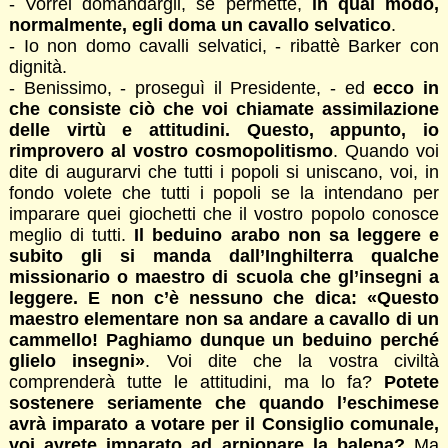
- Vorrei domandargli, se permette,
in qual modo,
normalmente, egli doma un cavallo selvatico
.
- Io non domo cavalli selvatici, - ribattè Barker con
dignità.
- Benissimo, - proseguì il Presidente, - ed
ecco in
che consiste ciò che voi chiamate assimilazione
delle virtù e attitudini. Questo, appunto, io
rimprovero al vostro cosmopolitismo
. Quando voi
dite di augurarvi che tutti i popoli si uniscano, voi, in
fondo volete che tutti i popoli se la intendano per
imparare quei giochetti che il vostro popolo conosce
meglio di tutti.
Il beduino arabo non sa leggere e
subito gli si manda dall’Inghilterra qualche
missionario o maestro di scuola che gl’insegni a
leggere. E non c’è nessuno che dica: «Questo
maestro elementare non sa andare a cavallo di un
cammello! Paghiamo dunque un beduino perché
glielo insegni»
. Voi dite che la vostra civiltà
comprenderà tutte le attitudini, ma lo fa?
Potete
sostenere seriamente che quando l’eschimese
avrà imparato a votare per il Consiglio comunale,
voi avrete imparato ad arpionare la balena?
Ma