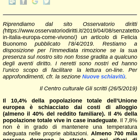
Riprendiamo dal sito Osservatorio diritti
(
https://www.osservatoriodiritti.it/2019/04/08/senzatetto
in-italia-europa-come-vivono/
) un articolo
di Felicia
Buonomo
pubblicato l’8/4/2019. Restiamo a
disposizione per l’immediata rimozione se la sua
presenza sul nostro sito non fosse gradita a qualcuno
degli aventi diritto. I neretti sono nostri ed hanno
l’unico scopo di facilitare la lettura on-line. Per
approfondimenti, cfr. la sezione
Nuove schiavitù
.
Il Centro culturale Gli scritti (26/5/2019)
Il 10,4% della popolazione totale dell’Unione
europea è schiacciato dai costi di alloggio
(almeno il 40% del reddito familiare). Il 4% della
popolazione totale vive in case inadeguate
. Il 7,8%
non è in grado di mantenere una temperatura
adeguata nelle proprie abitazioni.
Almeno 700 mila
persone dormono in strada o nei rifugi di