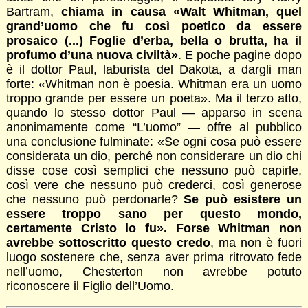
Bartram,
chiama in causa «Walt Whitman, quel
grand’uomo che fu così poetico da essere
prosaico (...) Foglie d’erba, bella o brutta, ha il
profumo d’una nuova civiltà»
. E poche pagine dopo
è il dottor Paul, laburista del Dakota, a dargli man
forte: «Whitman non è poesia. Whitman era un uomo
troppo grande per essere un poeta». Ma il terzo atto,
quando lo stesso dottor Paul — apparso in scena
anonimamente come “L’uomo” — offre al pubblico
una conclusione fulminate: «Se ogni cosa può essere
considerata un dio, perché non considerare un dio chi
disse cose così semplici che nessuno può capirle,
così vere che nessuno può crederci, così generose
che nessuno può perdonarle?
Se può esistere un
essere troppo sano per questo mondo,
certamente Cristo lo fu». Forse Whitman non
avrebbe sottoscritto questo credo
, ma non è fuori
luogo sostenere che, senza aver prima ritrovato fede
nell’uomo, Chesterton non avrebbe potuto
riconoscere il Figlio dell’Uomo.