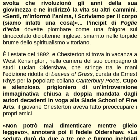
svolta che rivoluzionò gli anni della sua
giovinezza e ne indirizzò la vita su altri cammini
.
«Senti, m’informò l’anima, / Scriviamo per il corpo
(siamo infatti una cosa)»... l’incipit di
Foglie
d’erba
dovette piombare come una folgore sul
dinoccolato diciottenne inglese, smarrito nelle torpide
brume dello spiritualismo vittoriano.
È l’estate del 1892, e Chesterton si trova in vacanza a
West Kensington, nella camera del suo compagno di
studi Lucian Oldershaw, che stringe tra le mani
l’edizione ridotta di
Leaves of Grass
, curata da Ernest
Rhys per la popolare collana
Canterbury Poets
.
Cupo
e silenzioso, prigioniero di un’introversione
immaginativa chiusa a doppia mandata dagli
autori decadenti in voga alla Slade School of Fine
Arts
, il giovane Chesterton aveva fatto preoccupare i
propri amici.
«Non potrò mai dimenticare mentre glielo
leggevo», annoterà poi il fedele Oldershaw. «La
seduta durò da due a tre ore e fummo inebriati