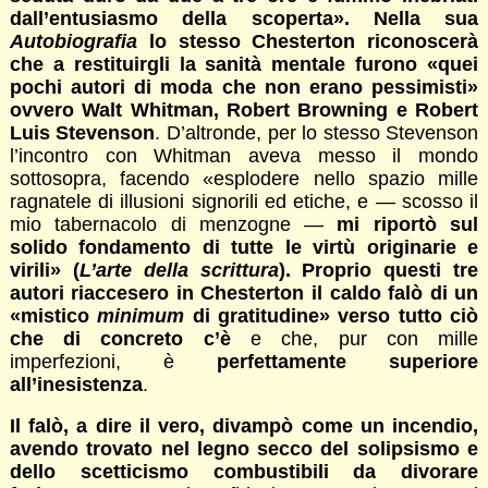
dall’entusiasmo della scoperta». Nella sua
Autobiografia
lo stesso Chesterton riconoscerà
che a restituirgli la sanità mentale furono «quei
pochi autori di moda che non erano pessimisti»
ovvero Walt Whitman, Robert Browning e Robert
Luis Stevenson
. D’altronde, per lo stesso Stevenson
l’incontro con Whitman aveva messo il mondo
sottosopra, facendo «esplodere nello spazio mille
ragnatele di illusioni signorili ed etiche, e — scosso il
mio tabernacolo di menzogne —
mi riportò sul
solido fondamento di tutte le virtù originarie e
virili» (
L’arte della scrittura
). Proprio questi tre
autori riaccesero in Chesterton il caldo falò di un
«mistico
minimum
di gratitudine» verso tutto ciò
che di concreto c’è
e che, pur con mille
imperfezioni, è
perfettamente superiore
all’inesistenza
.
Il falò, a dire il vero, divampò come un incendio,
avendo trovato nel legno secco del solipsismo e
dello scetticismo combustibili da divorare