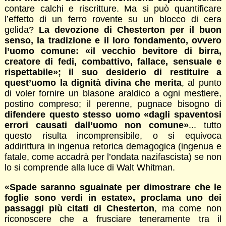
contare calchi e riscritture. Ma si può quantificare
l’effetto di un ferro rovente su un blocco di cera
gelida?
La devozione di Chesterton per il buon
senso, la tradizione e il loro fondamento, ovvero
l’uomo comune: «il vecchio bevitore di birra,
creatore di fedi, combattivo, fallace, sensuale e
rispettabile»; il suo desiderio di restituire a
quest’uomo la dignità divina che merita
, al punto
di voler fornire un blasone araldico a ogni mestiere,
postino compreso; il perenne, pugnace bisogno di
difendere questo stesso uomo «dagli spaventosi
errori causati dall’uomo non comune»
... tutto
questo risulta incomprensibile, o si equivoca
addirittura in ingenua retorica demagogica (ingenua e
fatale, come accadrà per l’ondata nazifascista) se non
lo si comprende alla luce di Walt Whitman.
«Spade saranno sguainate per dimostrare che le
foglie sono verdi in estate», proclama uno dei
passaggi più citati di Chesterton
, ma come non
riconoscere che a frusciare teneramente tra il