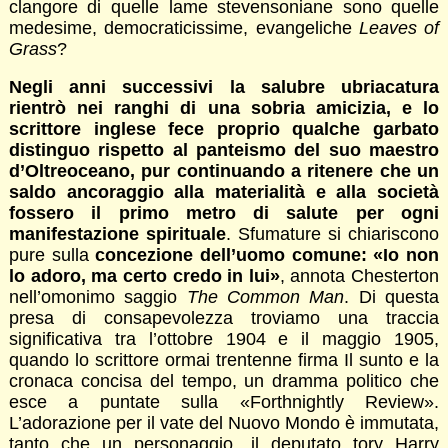
clangore di quelle lame stevensoniane sono quelle
medesime, democraticissime, evangeliche
Leaves of
Grass
?
Negli anni successivi la salubre ubriacatura
rientrò nei ranghi di una sobria amicizia, e lo
scrittore inglese fece proprio qualche garbato
distinguo rispetto al panteismo del suo maestro
d’Oltreoceano, pur continuando a ritenere che un
saldo ancoraggio alla materialità e alla società
fossero il primo metro di salute per ogni
manifestazione spirituale
. Sfumature si chiariscono
pure sulla
concezione dell’uomo comune: «Io non
lo adoro, ma certo credo in lui»
, annota Chesterton
nell’omonimo saggio
The Common Man
. Di questa
presa di consapevolezza troviamo una traccia
significativa tra l’ottobre 1904 e il maggio 1905,
quando lo scrittore ormai trentenne firma Il sunto e la
cronaca concisa del tempo, un dramma politico che
esce a puntate sulla «Forthnightly Review».
L’adorazione per il vate del Nuovo Mondo è immutata,
tanto che un personaggio, il deputato tory Harry