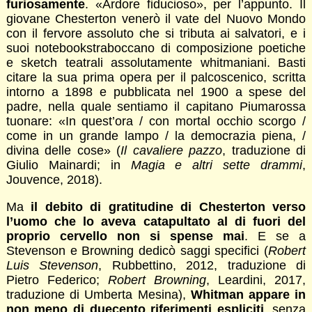
furiosamente
. «Ardore fiducioso», per l’appunto. Il
giovane Chesterton venerò il vate del Nuovo Mondo
con il fervore assoluto che si tributa ai salvatori, e i
suoi notebookstraboccano di composizione poetiche
e sketch teatrali assolutamente whitmaniani. Basti
citare la sua prima opera per il palcoscenico, scritta
intorno a 1898 e pubblicata nel 1900 a spese del
padre, nella quale sentiamo il capitano Piumarossa
tuonare: «In quest’ora / con mortal occhio scorgo /
come in un grande lampo / la democrazia piena, /
divina delle cose» (
Il cavaliere pazzo
, traduzione di
Giulio Mainardi; in
Magia e altri sette drammi
,
Jouvence, 2018).
Ma
il debito di gratitudine di Chesterton verso
l’uomo che lo aveva catapultato al di fuori del
proprio cervello non si spense mai
. E se a
Stevenson e Browning dedicò saggi specifici (
Robert
Luis Stevenson
, Rubbettino, 2012, traduzione di
Pietro Federico;
Robert Browning
, Leardini, 2017,
traduzione di Umberta Mesina),
Whitman appare in
non meno di duecento riferimenti espliciti
, senza