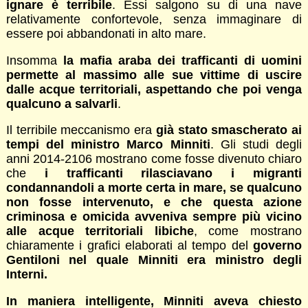
ignare è terribile
. Essi salgono su di una nave
relativamente confortevole, senza immaginare di
essere poi abbandonati in alto mare.
Insomma
la mafia araba dei trafficanti di uomini
permette al massimo alle sue vittime di uscire
dalle acque territoriali, aspettando che poi venga
qualcuno a salvarli
.
Il terribile meccanismo era
già stato smascherato ai
tempi del ministro Marco Minniti
. Gli studi degli
anni 2014-2106 mostrano come fosse divenuto chiaro
che
i trafficanti rilasciavano i migranti
condannandoli a morte certa in mare, se qualcuno
non fosse intervenuto, e che questa azione
criminosa e omicida avveniva sempre più vicino
alle acque territoriali libiche
, come mostrano
chiaramente i grafici elaborati al tempo del
governo
Gentiloni nel quale Minniti era ministro degli
Interni.
In maniera intelligente, Minniti aveva chiesto