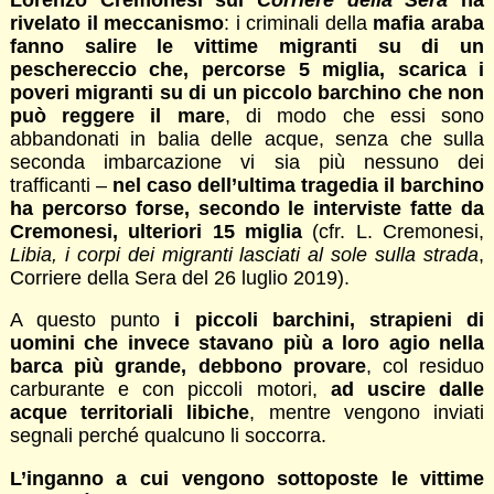
rivelato il meccanismo
: i criminali della
mafia araba
fanno salire le vittime migranti su di un
peschereccio che, percorse 5 miglia, scarica i
poveri migranti su di un piccolo barchino che non
può reggere il mare
, di modo che essi sono
abbandonati in balia delle acque, senza che sulla
seconda imbarcazione vi sia più nessuno dei
trafficanti –
nel caso dell’ultima tragedia il barchino
ha percorso forse, secondo le interviste fatte da
Cremonesi, ulteriori 15 miglia
(cfr. L. Cremonesi,
Libia, i corpi dei migranti lasciati al sole sulla strada
,
Corriere della Sera del 26 luglio 2019).
A questo punto
i piccoli barchini, strapieni di
uomini che invece stavano più a loro agio nella
barca più grande, debbono provare
, col residuo
carburante e con piccoli motori,
ad uscire dalle
acque territoriali libiche
, mentre vengono inviati
segnali perché qualcuno li soccorra.
L’inganno a cui vengono sottoposte le vittime