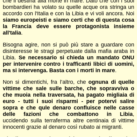
che li destina alla morte in mare. Dato che con i suoi
bombardieri ha volato su quelle acque ora stringa un
accordo con l'Italia e con la Libia e vi voli ancora. Noi
siamo europeisti e siamo certi che di questa cosa
la Francia deve essere protagonista insieme
all'talia
.
Bisogna agire, non si può più stare a guardare con
disinteresse le stragi perpetuate dalla mafia araba in
Libia.
Se necessario si chieda un mandato ONU
per intervenire contro i trafficanti libici di uomini,
ma si intervenga. Basta con i morti in mare
.
Non si dimentichi, fra l’altro, che
ognuna di quelle
vittime che sale sulle barche, che sopravviva o
che muoia nella traversata, ha pagato migliaia di
euro - tutti i suoi risparmi - per potervi salire
sopra e che qule denaro confluisce nelle casse
delle fazioni che combattono in Libia
,
uccidendo sulla terraferma altre centinaia di vittime
innocenti grazie al denaro così rubato ai migranti.