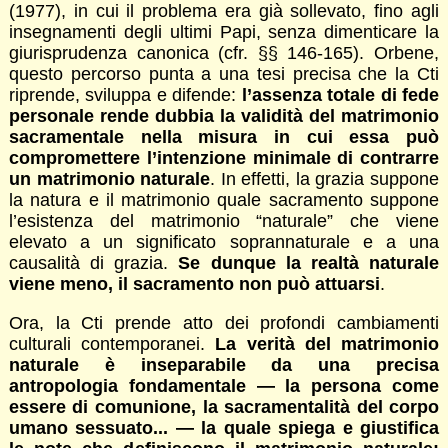
(1977), in cui il problema era già sollevato, fino agli
insegnamenti degli ultimi Papi, senza dimenticare la
giurisprudenza canonica (cfr. §§ 146-165). Orbene,
questo percorso punta a una tesi precisa che la Cti
riprende, sviluppa e difende:
l’assenza totale di fede
personale rende dubbia la validità del matrimonio
sacramentale nella misura in cui essa può
compromettere l’intenzione minimale di contrarre
un matrimonio naturale
. In effetti, la grazia suppone
la natura e il matrimonio quale sacramento suppone
l’esistenza del matrimonio “naturale” che viene
elevato a un significato soprannaturale e a una
causalità di grazia.
Se dunque la realtà naturale
viene meno, il sacramento non può attuarsi
.
Ora, la Cti prende atto dei profondi cambiamenti
culturali contemporanei.
La verità del matrimonio
naturale è inseparabile da una precisa
antropologia fondamentale — la persona come
essere di comunione, la sacramentalità del corpo
umano sessuato... — la quale spiega e giustifica