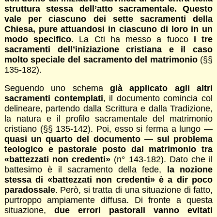
struttura stessa dell’atto sacramentale. Questo
vale per ciascuno dei sette sacramenti della
Chiesa, pure attuandosi in ciascuno di loro in un
modo specifico
. La Cti ha messo a fuoco
i tre
sacramenti dell’iniziazione cristiana e il caso
molto speciale del sacramento del matrimonio
(§§
135-182).
Seguendo uno schema
già applicato agli altri
sacramenti contemplati
, il documento comincia col
delineare, partendo dalla Scrittura e dalla Tradizione,
la natura e il profilo sacramentale del matrimonio
cristiano (§§ 135-142). Poi, esso si ferma a lungo —
quasi un quarto del documento — sul problema
teologico e pastorale posto dal matrimonio tra
«battezzati non credenti»
(n° 143-182). Dato che il
battesimo è il sacramento della fede,
la nozione
stessa di «battezzati non credenti» è a dir poco
paradossale
. Però, si tratta di una situazione di fatto,
purtroppo ampiamente diffusa. Di fronte a questa
situazione,
due errori pastorali vanno evitati