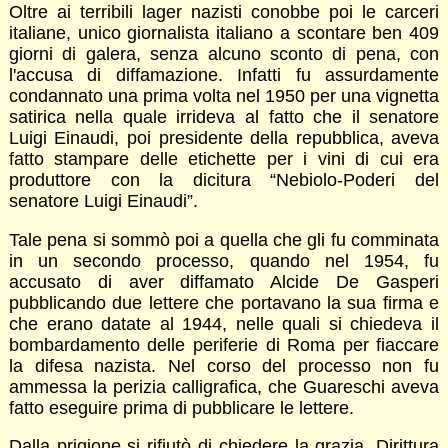
Oltre ai terribili lager nazisti conobbe poi le carceri
italiane, unico giornalista italiano a scontare ben 409
giorni di galera, senza alcuno sconto di pena, con
l'accusa di diffamazione. Infatti fu assurdamente
condannato una prima volta nel 1950 per una vignetta
satirica nella quale irrideva al fatto che il senatore
Luigi Einaudi, poi presidente della repubblica, aveva
fatto stampare delle etichette per i vini di cui era
produttore con la dicitura “Nebiolo-Poderi del
senatore Luigi Einaudi”.
Tale pena si sommò poi a quella che gli fu comminata
in un secondo processo, quando nel 1954, fu
accusato di aver diffamato Alcide De Gasperi
pubblicando due lettere che portavano la sua firma e
che erano datate al 1944, nelle quali si chiedeva il
bombardamento delle periferie di Roma per fiaccare
la difesa nazista. Nel corso del processo non fu
ammessa la perizia calligrafica, che Guareschi aveva
fatto eseguire prima di pubblicare le lettere.
Dalla prigione si rifiutò di chiedere la grazia. Dirittura