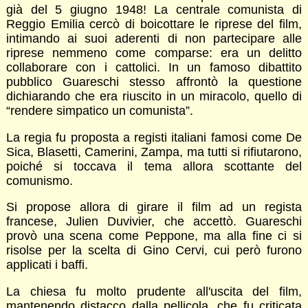
già del 5 giugno 1948! La centrale comunista di
Reggio Emilia cercò di boicottare le riprese del film,
intimando ai suoi aderenti di non partecipare alle
riprese nemmeno come comparse: era un delitto
collaborare con i cattolici. In un famoso dibattito
pubblico Guareschi stesso affrontò la questione
dichiarando che era riuscito in un miracolo, quello di
“rendere simpatico un comunista”.
La regia fu proposta a registi italiani famosi come De
Sica, Blasetti, Camerini, Zampa, ma tutti si rifiutarono,
poiché si toccava il tema allora scottante del
comunismo.
Si propose allora di girare il film ad un regista
francese, Julien Duvivier, che accettò. Guareschi
provò una scena come Peppone, ma alla fine ci si
risolse per la scelta di Gino Cervi, cui però furono
applicati i baffi.
La chiesa fu molto prudente all'uscita del film,
mantenendo distacco dalla pellicola, che fu criticata