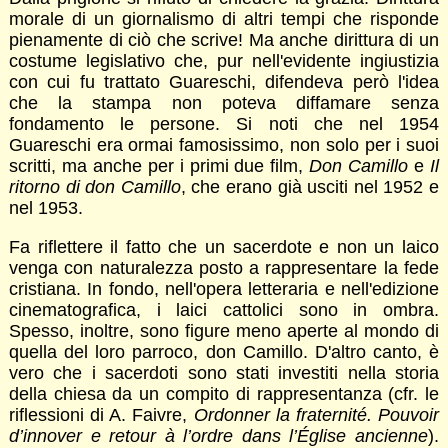
morale di un giornalismo di altri tempi che risponde
pienamente di ciò che scrive! Ma anche dirittura di un
costume legislativo che, pur nell'evidente ingiustizia
con cui fu trattato Guareschi, difendeva però l'idea
che la stampa non poteva diffamare senza
fondamento le persone. Si noti che nel 1954
Guareschi era ormai famosissimo, non solo per i suoi
scritti, ma anche per i primi due film,
Don Camillo
e
Il
ritorno di don Camillo
, che erano già usciti nel 1952 e
nel 1953.
Fa riflettere il fatto che un sacerdote e non un laico
venga con naturalezza posto a rappresentare la fede
cristiana. In fondo, nell'opera letteraria e nell'edizione
cinematografica, i laici cattolici sono in ombra.
Spesso, inoltre, sono figure meno aperte al mondo di
quella del loro parroco, don Camillo. D'altro canto, è
vero che i sacerdoti sono stati investiti nella storia
della chiesa da un compito di rappresentanza (cfr. le
riflessioni di A. Faivre,
Ordonner la fraternité. Pouvoir
d’innover e retour à l’ordre dans l’Église ancienne
).