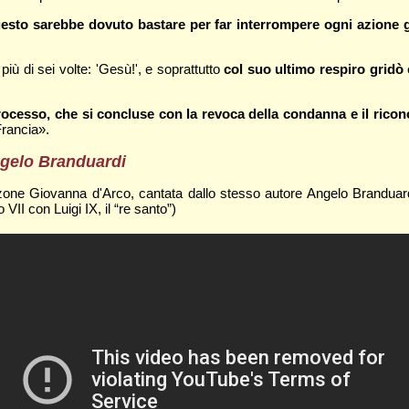
esto sarebbe dovuto bastare per far interrompere ogni azione gi
ù di sei volte: 'Gesù!', e soprattutto
col suo ultimo respiro gridò 
rocesso, che si concluse con la revoca della condanna e il ricon
Francia».
ngelo Branduardi
one Giovanna d'Arco, cantata dallo stesso autore Angelo Branduardi
VII con Luigi IX, il “re santo”)