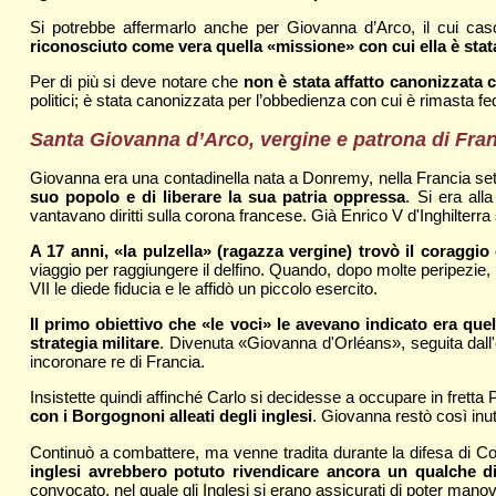
Si potrebbe affermarlo anche per Giovanna d’Arco, il cui cas
riconosciuto come vera quella «missione» con cui ella è stata
Per di più si deve notare che
non è stata affatto canonizzata 
politici; è stata canonizzata per l’obbedienza con cui è rimasta fe
Santa Giovanna d’Arco, vergine e patrona di Franci
Giovanna era una contadinella nata a Donremy, nella Francia set
suo popolo e di liberare la sua patria oppressa
. Si era all
vantavano diritti sulla corona francese. Già Enrico V d'Inghilterra s
A 17 anni, «la pulzella» (ragazza vergine) trovò il coraggio
viaggio per raggiungere il delfino. Quando, dopo molte peripezie, r
VII le diede fiducia e le affidò un piccolo esercito.
Il primo obiettivo che «le voci» le avevano indicato era quel
strategia militare
. Divenuta «Giovanna d'Orléans», seguita dall'e
incoronare re di Francia.
Insistette quindi affinché Carlo si decidesse a occupare in fretta 
con i Borgognoni alleati degli inglesi
. Giovanna restò così inuti
Continuò a combattere, ma venne tradita durante la difesa di Co
inglesi avrebbero potuto rivendicare ancora un qualche dir
convocato, nel quale gli Inglesi si erano assicurati di poter manov