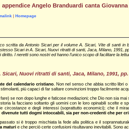
in appendice Angelo Branduardi canta Giovanna
malink
|
Homepage
o scritta da Antonio Sicari per il volume A. Sicari, Vite di santi 
o stesso Sicari in A. Sicari, Nuovi ritratti di santi, Jaca, Milano, 199
ritto. I neretti sono nostri ed hanno l’unico scopo di facilitare la lettu
Sicari, Nuovi ritratti di santi, Jaca, Milano, 1991, pp
te del calendario cristiano
. Non nel senso che abbia scritto libri o 
stimolanti, più capaci di far saltare convinzioni troppo facilmente acqu
 fare) se non dopo lunghe e faticose mediazioni; che Dio non sia mai s
storia la facciano soltanto gli uomini con le loro opinabili scelte e 
e circostanze e degli interessi (soprattutto economici); che il mi
divenute tutti dogmi intoccabili, sia per non-credenti che per cris
assato si è troppo mischiata la fede alla politica e il soprannaturale
a maturi
e che perciò certe confusioni risultavano inevitabili. Sono 