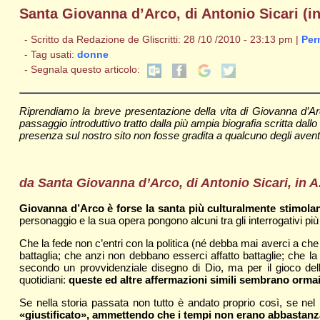
Santa Giovanna d’Arco, di Antonio Sicari (
- Scritto da Redazione de Gliscritti: 28 /10 /2010 - 23:13 pm |
Per
- Tag usati:
donne
- Segnala questo articolo:
Riprendiamo la breve presentazione della vita di Giovanna d’Arc
passaggio introduttivo tratto dalla più ampia biografia scritta dall
presenza sul nostro sito non fosse gradita a qualcuno degli aventi di
da Santa Giovanna d’Arco, di Antonio Sicari, in A. 
Giovanna d’Arco è forse la santa più culturalmente stimolan
personaggio e la sua opera pongono alcuni tra gli interrogativi più 
Che la fede non c’entri con la politica (né debba mai averci a che
battaglia; che anzi non debbano esserci affatto battaglie; che la 
secondo un provvidenziale disegno di Dio, ma per il gioco dell
quotidiani:
queste ed altre affermazioni simili sembrano ormai 
Se nella storia passata non tutto è andato proprio così, se nel p
«giustificato», ammettendo che i tempi non erano abbastanz