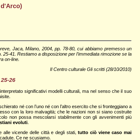
 d'Arco)
in breve, Jaca, Milano, 2004, pp. 78-80, cui abbiamo premesso un
1, pp. 25-41. Restiamo a disposizione per l’immediata rimozione se la
ra on-line.
Il Centro culturale Gli scritti (28/10/2010)
. 25-26
interpretato significativi modelli culturali, ma nel senso che il suo
isite.
chierato né con l’uno né con l’altro esercito che si fronteggiano a
spesso con la loro malvagità; che le nazioni non si siano costruite
racolo non possa mescolarsi stabilmente con gli avvenimenti più
tiani evoluti
.
 alle vicende delle città e degli stati,
tutto ciò viene caso mai
accadute. Ce ne scusiamo.