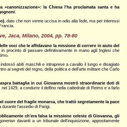
a «canonizzazione»: la Chiesa l’ha proclamata santa e ha
rgognoni
.
co)
, dato che non venne uccisa in odio alla fede, ma per interessi
Francia.
ve, Jaca, Milano, 2004, pp. 78-80
elle voci che le affidavano la missione di correre in aiuto del
 in procinto di passare definitivamente in mano agli Inglesi che
timo.
 indossò abiti maschili e intraprese a cavallo il lungo e disagiato
 ai segreti del regno, della politica e dell'arte militare che Carlo
n'aspra battaglia in cui Giovanna mostrò straordinarie doti di
el 1429, a condurre il delfino nella cattedrale di Reims e a farlo
nel cuore del fragile monarca, che trattò segretamente la pace
a durante l’assedio di Parigi.
licamente ch’era falsa la missione celeste di Giovanna, gli
oneria» davanti a un tribunale dell'inquisizione, appositamente