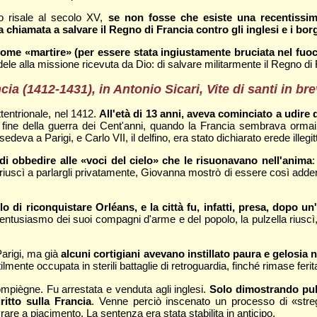
o risale al secolo XV,
se non fosse che esiste una recentissim
 chiamata a salvare il Regno di Francia contro gli inglesi e i bo
come «martire» (per essere stata ingiustamente bruciata nel fuo
dele alla missione ricevuta da Dio: di salvare militarmente il Regno di 
a (1412-1431), in Antonio Sicari, Vite di santi in bre
tentrionale, nel 1412.
All'età di 13 anni, aveva cominciato a udire d
a fine della guerra dei Cent'anni, quando la Francia sembrava ormai
edeva a Parigi, e Carlo VII, il delfino, era stato dichiarato erede illegit
 di obbedire alle «voci del cielo» che le risuonavano nell'anima
:
iuscì a parlargli privatamente, Giovanna mostrò di essere così addentro
lo di riconquistare Orléans, e la città fu, infatti, presa, dopo u
ntusiasmo dei suoi compagni d'arme e del popolo, la pulzella riuscì, n
Parigi, ma già
alcuni cortigiani avevano instillato paura e gelosia 
lmente occupata in sterili battaglie di retroguardia, finché rimase ferit
mpiègne. Fu arrestata e venduta agli inglesi.
Solo dimostrando pubb
itto sulla Francia
. Venne perciò inscenato un processo di «streg
rare a piacimento. La sentenza era stata stabilita in anticipo.