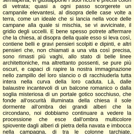
di vetrata; quasi a ogni passo scorgerete un
campanile elevantesi, al disopra delle case volte a
terra, come un ideale che si lancia nella voce delle
campane alla quale si mischia, se vi avvicinate, il
gridio degli uccelli. E bene spesso potrete affermare
che la chiesa, al disopra della quale esso si leva così,
contiene belli e gravi pensieri scolpiti e dipinti, e altri
pensieri che, non chiamati a una vita così precisa,
sono rimasti più vaghi, allo stato di belle linee
architettoniche, ma altrettanto possenti, se pure più
oscuri, e capaci di rapire la nostra immaginazione
nello zampillo del loro slancio o di racchiuderla tutta
intera nella curva della loro caduta. Là, dalle
balaustre incantevoli di un balcone romanico o dalla
soglia misteriosa di un portale gotico socchiuso, che
fonde all’oscurità illuminata della chiesa il sole
dormente all’ombra dei grandi alberi che la
circondano, noi dobbiamo continuare a vedere la
processione che esce dall’ombra multicolore
spiovente dagli alberi di pietra della navata e imbocca
nella campagna, di tra le colonne tarchiate,