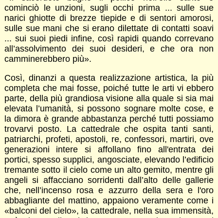
cominciò le unzioni, sugli occhi prima ... sulle sue
narici ghiotte di brezze tiepide e di sentori amorosi,
sulle sue mani che si erano dilettate di contatti soavi
... sui suoi piedi infine, così rapidi quando correvano
all’assolvimento dei suoi desideri, e che ora non
camminerebbero più».
Così, dinanzi a questa realizzazione artistica, la più
completa che mai fosse, poiché tutte le arti vi ebbero
parte, della più grandiosa visione alla quale si sia mai
elevata l’umanità, si possono sognare molte cose, e
la dimora è grande abbastanza perché tutti possiamo
trovarvi posto. La cattedrale che ospita tanti santi,
patriarchi, profeti, apostoli, re, confessori, martiri, ove
generazioni intere si affollano fino all'entrata dei
portici, spesso supplici, angosciate, elevando l’edificio
tremante sotto il cielo come un alto gemito, mentre gli
angeli si affacciano sorridenti dall’alto delle gallerie
che, nell’incenso rosa e azzurro della sera e l'oro
abbagliante del mattino, appaiono veramente come i
«balconi del cielo», la cattedrale, nella sua immensità,