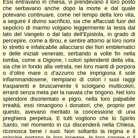
Essi entravano in chiesa, vi prendevano il loro posto
che serbavano anche dopo la morte e dal quale
potevano continuare, come nel tempo della loro vita,
a seguire il divino sacrificio, sia che affacciati fuor del
sepolcro di marmo volgano leggermente la testa dal
lato del Vangelo o dal lato dell’Epistola, in grado di
percepire, come a Brou, e sentire attorno ai loro nomi
lo stretto e infaticabile allacciarsi dei fiori emblematici
e delle iniziali venerate, serbando a volte fin nella
tomba, come a Digione, i colori splendenti della vita,
sia che in fondo alla vetrata, nei loro manti di porpora
o d’oltre mare o d’azzurro che imprigiona il sole
infiammandosene, riempiano di colori i suoi raggi
trasparenti e bruscamente li sciolgano multicolori,
erranti senza meta per la navata che tingono. Nel loro
splendore disorientato e pigro, nella loro palpabile
irrealtà, essi rimangono i donatori, che, proprio per
questo, avevano meritato la concessione di una
preghiera perpetua. E tutti vogliono che lo Spirito
Santo, nel momento in cui discenderà nella Chiesa,
riconosca bene i suoi. Non soltanto la regina e il
principe portano le loro insegne, le loro corone o il