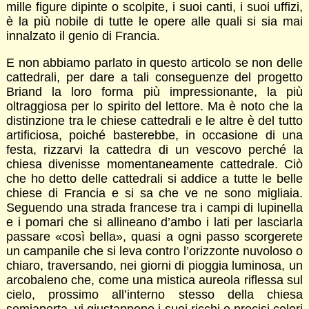
mille figure dipinte o scolpite, i suoi canti, i suoi uffizi,
è la più nobile di tutte le opere alle quali si sia mai
innalzato il genio di Francia.
E non abbiamo parlato in questo articolo se non delle
cattedrali, per dare a tali conseguenze del progetto
Briand la loro forma più impressionante, la più
oltraggiosa per lo spirito del lettore. Ma è noto che la
distinzione tra le chiese cattedrali e le altre è del tutto
artificiosa, poiché basterebbe, in occasione di una
festa, rizzarvi la cattedra di un vescovo perché la
chiesa divenisse momentaneamente cattedrale. Ciò
che ho detto delle cattedrali si addice a tutte le belle
chiese di Francia e si sa che ve ne sono migliaia.
Seguendo una strada francese tra i campi di lupinella
e i pomari che si allineano d’ambo i lati per lasciarla
passare «così bella», quasi a ogni passo scorgerete
un campanile che si leva contro l’orizzonte nuvoloso o
chiaro, traversando, nei giorni di pioggia luminosa, un
arcobaleno che, come una mistica aureola riflessa sul
cielo, prossimo all’interno stesso della chiesa
semiaperta, vi giustappone i suoi ricchi e precisi colori