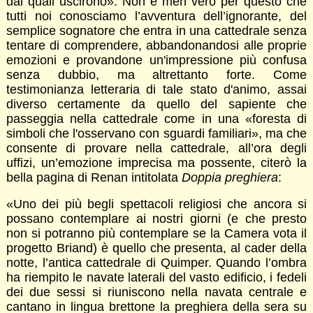
dai quali uscirono». Non è men vero per questo che
tutti noi conosciamo l’avventura dell’ignorante, del
semplice sognatore che entra in una cattedrale senza
tentare di comprendere, abbandonandosi alle proprie
emozioni e provandone un'impressione più confusa
senza dubbio, ma altrettanto forte. Come
testimonianza letteraria di tale stato d'animo, assai
diverso certamente da quello del sapiente che
passeggia nella cattedrale come in una «foresta di
simboli che l'osservano con sguardi familiari», ma che
consente di provare nella cattedrale, all’ora degli
uffizi, un’emozione imprecisa ma possente, citerò la
bella pagina di Renan intitolata
Doppia preghiera
:
«Uno dei più begli spettacoli religiosi che ancora si
possano contemplare ai nostri giorni (e che presto
non si potranno più contemplare se la Camera vota il
progetto Briand) è quello che presenta, al cader della
notte, l’antica cattedrale di Quimper. Quando l’ombra
ha riempito le navate laterali del vasto edificio, i fedeli
dei due sessi si riuniscono nella navata centrale e
cantano in lingua brettone la preghiera della sera su