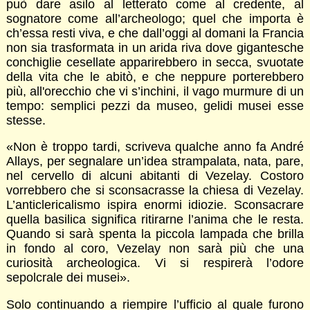
può dare asilo al letterato come al credente, al
sognatore come all’archeologo; quel che importa è
ch’essa resti viva, e che dall’oggi al domani la Francia
non sia trasformata in un arida riva dove gigantesche
conchiglie cesellate apparirebbero in secca, svuotate
della vita che le abitò, e che neppure porterebbero
più, all'orecchio che vi s’inchini, il vago murmure di un
tempo: semplici pezzi da museo, gelidi musei esse
stesse.
«Non è troppo tardi, scriveva qualche anno fa André
Allays, per segnalare un’idea strampalata, nata, pare,
nel cervello di alcuni abitanti di Vezelay. Costoro
vorrebbero che si sconsacrasse la chiesa di Vezelay.
L’anticlericalismo ispira enormi idiozie. Sconsacrare
quella basilica significa ritirarne l’anima che le resta.
Quando si sarà spenta la piccola lampada che brilla
in fondo al coro, Vezelay non sarà più che una
curiosità archeologica. Vi si respirerà l’odore
sepolcrale dei musei».
Solo continuando a riempire l’ufficio al quale furono