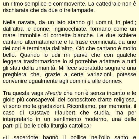
un ritmo semplice e commovente. La cattedrale non è
rischiarata che da due o tre lampade.
Nella navata, da un lato stanno gli uomini, in piedi;
dall’altra le donne, inginocchiate, formano come un
mare immobile di cornette bianche. Le due schiere
cantano alternatamente e la frase cominciata da uno
dei cori è terminata dall’altro. Ciò che cantano è molto
bello. Quando lo udii mi parve che con qualche
leggera trasformazione lo si potrebbe adattare a tutti
gli stati della umanità. Mi fece sopratutto sognare una
preghiera che, grazie a certe variazioni, potesse
convenire ugualmente agli uomini e alle donne».
Tra questa vaga
r
ê
verie
che non è senza incanto e le
gioie più consapevoli del conoscitore d’arte religiosa,
vi sono molte gradazioni. Ricordiamo, per memoria, il
caso di Gustave Flaubert che studia, ma per
interpretarlo in un sentimento moderno, una delle
parti più belle della liturgia cattolica:
«Il sacerdote bagnò il pollice nell’olio santo e