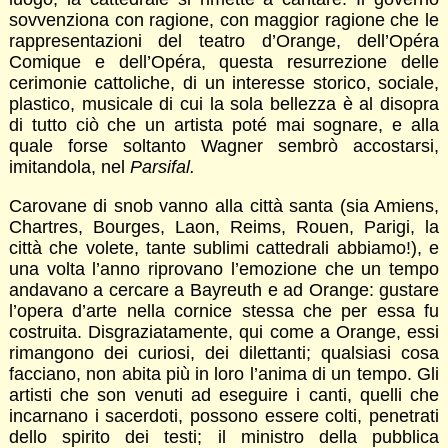
sovvenziona con ragione, con maggior ragione che le
rappresentazioni del teatro d’Orange, dell’Opéra
Comique e dell’Opéra, questa resurrezione delle
cerimonie cattoliche, di un interesse storico, sociale,
plastico, musicale di cui la sola bellezza è al disopra
di tutto ciò che un artista poté mai sognare, e alla
quale forse soltanto Wagner sembrò accostarsi,
imitandola, nel
Parsifal.
Carovane di snob vanno alla città santa (sia Amiens,
Chartres, Bourges, Laon, Reims, Rouen, Parigi, la
città che volete, tante sublimi cattedrali abbiamo!), e
una volta l’anno riprovano l’emozione che un tempo
andavano a cercare a Bayreuth e ad Orange: gustare
l’opera d’arte nella cornice stessa che per essa fu
costruita. Disgraziatamente, qui come a Orange, essi
rimangono dei curiosi, dei dilettanti; qualsiasi cosa
facciano, non abita più in loro l’anima di un tempo. Gli
artisti che son venuti ad eseguire i canti, quelli che
incarnano i sacerdoti, possono essere colti, penetrati
dello spirito dei testi; il ministro della pubblica