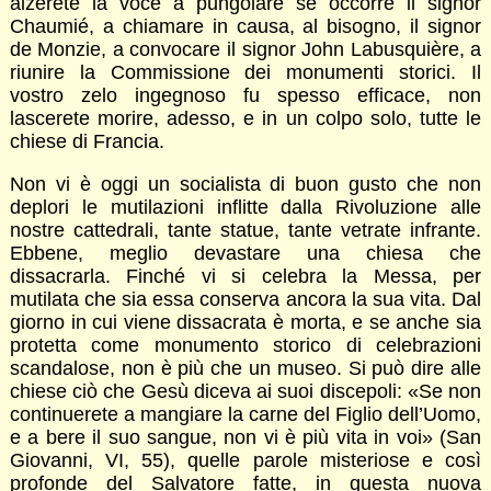
alzerete la voce a pungolare se occorre il signor
Chaumié, a chiamare in causa, al bisogno, il signor
de Monzie, a convocare il signor John Labusquière, a
riunire la Commissione dei monumenti storici. Il
vostro zelo ingegnoso fu spesso efficace, non
lascerete morire, adesso, e in un colpo solo, tutte le
chiese di Francia.
Non vi è oggi un socialista di buon gusto che non
deplori le mutilazioni inflitte dalla Rivoluzione alle
nostre cattedrali, tante statue, tante vetrate infrante.
Ebbene, meglio devastare una chiesa che
dissacrarla. Finché vi si celebra la Messa, per
mutilata che sia essa conserva ancora la sua vita. Dal
giorno in cui viene dissacrata è morta, e se anche sia
protetta come monumento storico di celebrazioni
scandalose, non è più che un museo. Si può dire alle
chiese ciò che Gesù diceva ai suoi discepoli: «Se non
continuerete a mangiare la carne del Figlio dell’Uomo,
e a bere il suo sangue, non vi è più vita in voi» (San
Giovanni, VI, 55), quelle parole misteriose e così
profonde del Salvatore fatte, in questa nuova