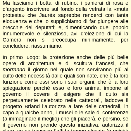
Ma lasciamo i bottai di rubino, i panierai di rosa e
d’argento inscrivere sul fondo della vetrata la «muta
protesta» che Jaurès saprebbe renderci con tanta
eloquenza e che lo supplichiamo di far giungere alle
orecchie dei deputati; e, dimenticando quel popolo
innumerevole e silenzioso, avi d’elezione di cui la
Camera non si preoccupa minimamente, per
concludere, riassumiamo.
In primo luogo: la protezione anche delle più belle
opere di architettura e di scultura francesi, che
morranno
il giorno nel quale non serviranno più al
culto delle necessità dalle quali son nate, che è la loro
funzione come essi sono i suoi organi, che è la loro
spiegazione perché esso è loro anima, impone al
governo il dovere di esigere che il culto sia
perpetuamente celebrato nelle cattedrali, laddove il
progetto Briand l’autorizza a fare delle cattedrali, in
capo a qualche anno, i musei o le sale di conferenze
(a immaginare il meglio) che gli piacerà, e persino, se
il governo non prende questa iniziativa, autorizza il
clero, se ne trovasse l’affitto troppo elevato (e poiché