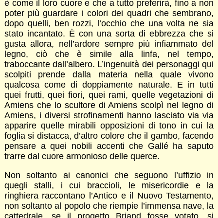
è come il loro cuore e che a tutto preferirà, fino a non
poter più guardare i colori dei quadri che sembrano,
dopo quelli, ben rozzi, l’occhio che una volta ne sia
stato incantato. È con una sorta di ebbrezza che si
gusta allora, nell’ardore sempre più infiammato del
legno, ciò che è simile alla linfa, nel tempo,
traboccante dall’albero. L’ingenuità dei personaggi qui
scolpiti prende dalla materia nella quale vivono
qualcosa come di doppiamente naturale. E in tutti
quei frutti, quei fiori, quei rami, quelle vegetazioni di
Amiens che lo scultore di Amiens scolpì nel legno di
Amiens, i diversi strofinamenti hanno lasciato via via
apparire quelle mirabili opposizioni di tono in cui la
foglia si distacca, d’altro colore che il gambo, facendo
pensare a quei nobili accenti che Gallé ha saputo
trarre dal cuore armonioso delle querce.
Non soltanto ai canonici che seguono l’uffizio in
quegli stalli, i cui braccioli, le misericordie e la
ringhiera raccontano l’Antico e il Nuovo Testamento,
non soltanto al popolo che riempie l’immensa nave, la
cattedrale, se il progetto Briand fosse votato, si