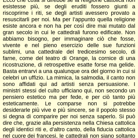
esistesse più, se degli eruditi fossero giunti a
riscoprirne i riti, se degli artisti avessero provato a
resuscitarli per noi. Ma per l’appunto quella religione
esiste ancora e non ha per così dire mai mutato dal
gran secolo in cui le cattedrali furono edificate. Non
abbiamo bisogno, per immaginare ciò che fosse,
vivente e nel pieno esercizio delle sue funzioni
sublimi, una cattedrale del tredicesimo secolo, di
farne, come del teatro di Orange, la cornice di una
ricostruzione, di retrospettive esatte forse ma gelide.
Basta entrarvi a una qualunque ora del giorno in cui si
celebri un uffizio. La mimica, la salmodia, il canto non
sono affidati qui ad artisti senza persuasione. I
ministri stessi del culto ufficiano qui, non secondo un
pensiero estetico ma per fede, e per ciò tanto più
esteticamente. Le comparse non si potrebbe
desiderarle più vive e più sincere, se il popolo stesso
si degna di comparire per noi senza saperlo. Si può
dire che, grazie alla persistenza nella Chiesa cattolica
degli identici riti e, d’altro canto, della fiducia cattolica
nel cuore dei francesi, le cattedrali non siano soltanto