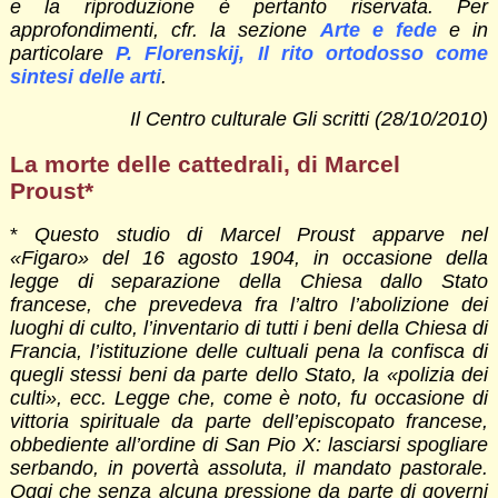
e la riproduzione è pertanto riservata. Per
approfondimenti, cfr. la sezione
Arte e fede
e in
particolare
P. Florenskij, Il rito ortodosso come
sintesi delle arti
.
Il Centro culturale Gli scritti (28/10/2010)
La morte delle cattedrali, di Marcel
Proust*
*
Questo studio di Marcel Proust apparve nel
«Figaro» del 16 agosto 1904, in occasione della
legge di separazione della Chiesa dallo Stato
francese, che prevedeva fra l’altro l’abolizione dei
luoghi di culto, l’inventario di tutti i beni della Chiesa di
Francia, l’istituzione delle cultuali pena la confisca di
quegli stessi beni da parte dello Stato, la «polizia dei
culti», ecc. Legge che, come è noto, fu occasione di
vittoria spirituale da parte dell’episcopato francese,
obbediente all’ordine di San Pio X: lasciarsi spogliare
serbando, in povertà assoluta, il mandato pastorale.
Oggi che senza alcuna pressione da parte di governi