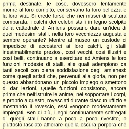
prima destinate, le cose, dovessero lentamente
morire al loro compito, conservano la loro bellezza e
la loro vita. Si crede forse che nei musei di scultura
comparata, i calchi dei celebri stalli in legno scolpito
della cattedrale di Amiens possano dare un’idea di
quei medesimi stalli, nella loro vecchiezza augusta e
sempre operante? Mentre al museo un custode ci
impedisce di accostarci ai loro calchi, gli stalli
inestimabilmente preziosi, così vecchi, così illustri e
così belli, continuano a esercitare ad Amiens le loro
funzioni modeste di stalli, alle quali adempiono da
tanti secoli con piena soddisfazione degli amienesi:
come quegli artisti che, pervenuti alla gloria, non per
questo abbandonano un piccolo impiego o smettono
di dar lezioni. Quelle funzioni consistono, ancora
prima che nell’istruire le anime, nel sopportare i corpi,
e proprio a questo, rovesciati durante ciascun uffizio e
mostrando il rovescio, essi vengono modestamente
impiegati. Ben di più, i legni continuamente soffregati
di quegli stalli hanno a poco a poco rivestito, o
piuttosto lasciato affiorare quella oscura porpora che