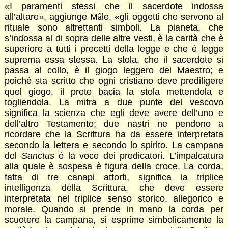
«I paramenti stessi che il sacerdote indossa
all’altare», aggiunge M
â
le, «gli oggetti che servono al
rituale sono altrettanti simboli. La pianeta, che
s’indossa al di sopra delle altre vesti, è la carità che è
superiore a tutti i precetti della legge e che è legge
suprema essa stessa. La stola, che il sacerdote si
passa al collo, è il giogo leggero del Maestro; e
poiché sta scritto che ogni cristiano deve prediligere
quel giogo, il prete bacia la stola mettendola e
togliendola. La mitra a due punte del vescovo
significa la scienza che egli deve avere dell’uno e
dell’altro Testamento; due nastri ne pendono a
ricordare che la Scrittura ha da essere interpretata
secondo la lettera e secondo lo spirito. La campana
del
Sanctus
è la voce dei predicatori. L’impalcatura
alla quale è sospesa è figura della croce. La corda,
fatta di tre canapi attorti, significa la triplice
intelligenza della Scrittura, che deve essere
interpretata nel triplice senso storico, allegorico e
morale. Quando si prende in mano la corda per
scuotere la campana, si esprime simbolicamente la