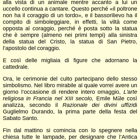
alla vista di un animale mentre accanto a lui un
uccello continua a cantare. Questo perché «il poltrone
non ha il coraggio di un tordo», e il bassorilievo ha il
compito di simboleggiare, in effetti, la viltà come
opposta al coraggio, perché è posta sotto la statua
che è sempre (almeno nei primi tempi) alla sinistra
della statua del Cristo, la statua di San Pietro,
l’apostolo del coraggio.
E così delle migliaia di figure che adornano la
cattedrale.
Ora, le cerimonie del culto partecipano dello stesso
simbolismo. Nel libro mirabile al quale vorrei avere un
giorno l’occasione di rendere intero omaggio,
L'arte
religiosa in Francia nel XIII secolo,
Emile M
â
le così
analizza, secondo il
Razionale dei divini uffizi
di
Guglielmo Durando, la prima parte della festa del
Sabato Santo.
Fin dal mattino si comincia con lo spegnere nella
chiesa tutte le lampade, per designare che l’Antica