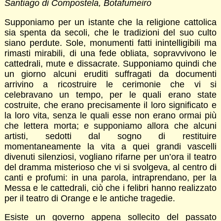
Santiago di Compostela, Botafumeiro
Supponiamo per un istante che la religione cattolica
sia spenta da secoli, che le tradizioni del suo culto
siano perdute. Sole, monumenti fatti inintelligibili ma
rimasti mirabili, di una fede obliata, sopravvivono le
cattedrali, mute e dissacrate. Supponiamo quindi che
un giorno alcuni eruditi suffragati da documenti
arrivino a ricostruire le cerimonie che vi si
celebravano un tempo, per le quali erano state
costruite, che erano precisamente il loro significato e
la loro vita, senza le quali esse non erano ormai più
che lettera morta; e supponiamo allora che alcuni
artisti, sedotti dal sogno di restituire
momentaneamente la vita a quei grandi vascelli
divenuti silenziosi, vogliano rifarne per un’ora il teatro
del dramma misterioso che vi si svolgeva, al centro di
canti e profumi: in una parola, intraprendano, per la
Messa e le cattedrali, ciò che i felibri hanno realizzato
per il teatro di Orange e le antiche tragedie.
Esiste un governo appena sollecito del passato