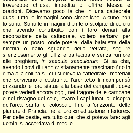
troverebbe chiusa, impedita di offrire Messa e
orazioni. Dicevamo poco fa che in una cattedrale
quasi tutte le immagini sono simboliche. Alcune non
lo sono. Sono le immagini dipinte o scolpite di coloro
che avendo contribuito con i loro denari alla
decorazione della cattedrale, vollero serbarvi per
sempre un posto, onde potere, dalla balaustra della
nicchia o dallo sguancio della vetrata, seguire
silenziosamente gli uffizi e partecipare senza rumore
alle preghiere,
in saecula saeculorum
.
Si sa che,
avendo i bovi di Laon cristianamente trascinato fino in
cima alla collina su cui si eleva la cattedrale i materiali
che servivano a costruirla, l’architetto li ricompensò
drizzando le loro statue alla base dei campanili, dove
potete vederli ancora oggi, nel fragore delle campane
e nel ristagno del sole, levare i capi lunati al disopra
dell’arca santa e colossale fino all’orizzonte delle
pianure di Francia, nella loro «meditazione interiore».
Per delle bestie, era tutto quel che si poteva fare: agli
uomini si accordava di meglio.