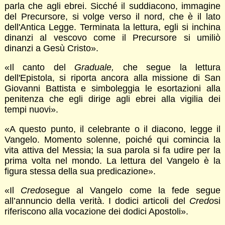
parla che agli ebrei. Sicché il suddiacono, immagine
del Precursore, si volge verso il nord, che è il lato
dell'Antica Legge. Terminata la lettura, egli si inchina
dinanzi al vescovo come il Precursore si umiliò
dinanzi a Gesù Cristo».
«Il canto del
Graduale,
che segue la lettura
dell'Epistola, si riporta ancora alla missione di San
Giovanni Battista e simboleggia le esortazioni alla
penitenza che egli dirige agli ebrei alla vigilia dei
tempi nuovi».
«A questo punto, il celebrante o il diacono, legge il
Vangelo. Momento solenne, poiché qui comincia la
vita attiva del Messia; la sua parola si fa udire per la
prima volta nel mondo. La lettura del Vangelo è la
figura stessa della sua predicazione».
«Il
Credo
segue al Vangelo come la fede segue
all’annuncio della verità. I dodici articoli del
Credo
si
riferiscono alla vocazione dei dodici Apostoli».