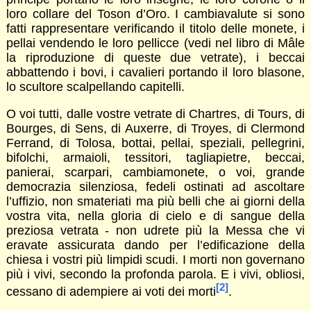
loro collare del Toson d’Oro. I cambiavalute si sono
fatti rappresentare verificando il titolo delle monete, i
pellai vendendo le loro pellicce (vedi nel libro di Mâle
la riproduzione di queste due vetrate), i beccai
abbattendo i bovi, i cavalieri portando il loro blasone,
lo scultore scalpellando capitelli.
O voi tutti, dalle vostre vetrate di Chartres, di Tours, di
Bourges, di Sens, di Auxerre, di Troyes, di Clermond
Ferrand, di Tolosa, bottai, pellai, speziali, pellegrini,
bifolchi, armaioli, tessitori, tagliapietre, beccai,
panierai, scarpari, cambiamonete, o voi, grande
democrazia silenziosa, fedeli ostinati ad ascoltare
l’uffizio, non smateriati ma più belli che ai giorni della
vostra vita, nella gloria di cielo e di sangue della
preziosa vetrata - non udrete più la Messa che vi
eravate assicurata dando per l’edificazione della
chiesa i vostri più limpidi scudi. I morti non governano
più i vivi, secondo la profonda parola. E i vivi, obliosi,
[2]
cessano di adempiere ai voti dei morti
.