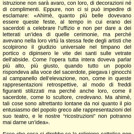
istruzione non sarà avaro, con loro, di decorazioni né
di complimenti. Eppure, non ci si può impedire di
esclamare: «Ahimè, quanto più belle dovevano
essere queste feste, al tempo in cui erano dei
sacerdoti a celebrare l’uffizio e non per dare a dei
letterati un’idea di quelle cerimonie, ma perché
avevano nella loro virtù la stessa fede degli artisti che
scolpirono il giudizio universale nel timpano del
portico o dipinsero le vite dei santi sulle vetrate
dell’abside. Come l’opera tutta intera doveva parlar
più alto, più giusto, quando tutto un popolo
rispondeva alla voce del sacerdote, piegava i ginocchi
al campanello dell’elevazione, non, come in queste
rappresentazioni retrospettive, al modo di freddi
figuranti stilizzati ma perché anche loro, come il
sacerdote, come lo scultore,
credevano
.
Ma ahimè,
tali cose sono altrettanto lontane da noi quanto il pio
entusiasmo del popolo greco alle rappresentazioni del
suo teatro, e le nostre “ricostruzioni” non potranno
mai darne un’idea».
Ecco che cosa si direbbe se la religione cattolica non