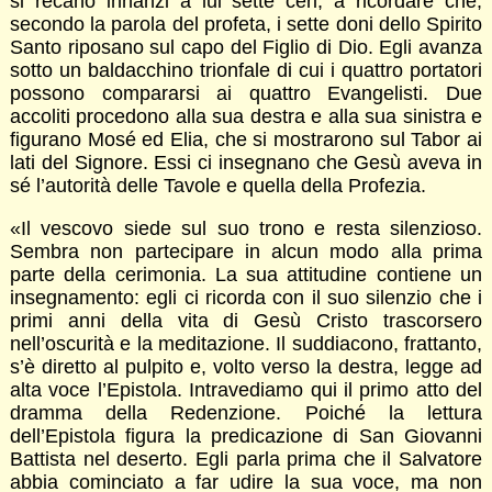
si recano innanzi a lui sette ceri, a ricordare che,
secondo la parola del profeta, i sette doni dello Spirito
Santo riposano sul capo del Figlio di Dio. Egli avanza
sotto un baldacchino trionfale di cui i quattro portatori
possono compararsi ai quattro Evangelisti. Due
accoliti procedono alla sua destra e alla sua sinistra e
figurano Mosé ed Elia, che si mostrarono sul Tabor ai
lati del Signore. Essi ci insegnano che Gesù aveva in
sé l’autorità delle Tavole e quella della Profezia.
«Il vescovo siede sul suo trono e resta silenzioso.
Sembra non partecipare in alcun modo alla prima
parte della cerimonia. La sua attitudine contiene un
insegnamento: egli ci ricorda con il suo silenzio che i
primi anni della vita di Gesù Cristo trascorsero
nell’oscurità e la meditazione. Il suddiacono, frattanto,
s’è diretto al pulpito e, volto verso la destra, legge ad
alta voce l’Epistola. Intravediamo qui il primo atto del
dramma della Redenzione. Poiché la lettura
dell’Epistola figura la predicazione di San Giovanni
Battista nel deserto. Egli parla prima che il Salvatore
abbia cominciato a far udire la sua voce, ma non