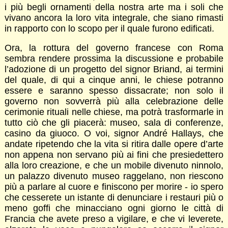
i più begli ornamenti della nostra arte ma i soli che
vivano ancora la loro vita integrale, che siano rimasti
in rapporto con lo scopo per il quale furono edificati.
Ora, la rottura del governo francese con Roma
sembra rendere prossima la discussione e probabile
l’adozione di un progetto del signor Briand, ai termini
del quale, di qui a cinque anni, le chiese potranno
essere e saranno spesso dissacrate; non solo il
governo non sovverrà più alla celebrazione delle
cerimonie rituali nelle chiese, ma potrà trasformarle in
tutto ciò che gli piacerà: museo, sala di conferenze,
casino da giuoco. O voi, signor André Hallays, che
andate ripetendo che la vita si ritira dalle opere d’arte
non appena non servano più ai fini che presiedettero
alla loro creazione, e che un mobile divenuto ninnolo,
un palazzo divenuto museo raggelano, non riescono
più a parlare al cuore e finiscono per morire - io spero
che cesserete un istante di denunciare i restauri più o
meno goffi che minacciano ogni giorno le città di
Francia che avete preso a vigilare, e che vi leverete,