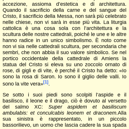
accezione, assioma d’estetica e di architettura.
Quando il sacrificio della carne e del sangue del
Cristo, il sacrificio della Messa, non sarà più celebrato
nelle chiese, non vi sarà in esse più vita. La liturgia
cattolica è una cosa sola con l’architettura e la
scultura delle nostre cattedrali, poiché le une e le altre
hanno radice in un unico simbolismo. È noto come
non vi sia nelle cattedrali scultura, per secondaria che
sembri, che non abbia il suo valore simbolico. Se nel
portico occidentale della cattedrale di Amiens la
statua del Cristo si eleva su uno zoccolo ornato di
rose, di gigli e di vite, è perché il Cristo ha detto: «Io
sono la rosa di Saron. Io sono il giglio delle valli. Io
[1]
sono la vite vera»
.
Se sotto i suoi piedi sono scolpiti l’aspide e il
basilisco, il leone e il drago, ciò è dovuto al versetto
del salmo XC:
Super aspidem et basiliscum
ambulabis: et conculcabis leonem et draconem.
Alla
sua sinistra è rappresentato, in un piccolo
bassorilievo, un uomo che lascia cadere la sua spada