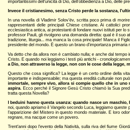
importantissimi dell’unicità di Dio, dell'obbedienza a Dio, delle p
Invece il cristianesimo, senza Cristo perde la sostanza, l'ult
In una novella di Vladimir Solov'ëv, scritta poco prima di morire,
rappresentanti delle principali Chiese cristiane. Ai cattolici p
ecclesiastica antica, ai protestanti di fondare nuovi istituti per lo
professor Pauli, gli rivolgono una domanda diretta: qual è il suo 
tradizione, liturgia... ma manca la cosa principale! Manca il Figli
presidente del mondo. È questo un brano d'importanza primaria nel
Va detto che da allora non è cambiato nulla; e anche dal tempo in 
Cristo. E quando noi leggiamo i testi più antichi - cronologicamen
a Dio, non attraverso la legge, non con le cose della legge, 
Questo che cosa significa? La legge è un certo ordine della vita
importante e indispensabile; ma questa eredità culturale non p
immortale, sempre vivo, allora si compie quello che in uno s
aspira
. Ecco perché il Signore Gesù Cristo chiamò la Sua pre
tratta questa Novella?
I beduini hanno questa usanza: quando nasce un maschio, la d
noi, quando apriamo il Vangelo secondo Luca, leggiamo queste parole
l’apparizione del Mistero in questo mondo materiale. E loro odono:
regnare, ma nacque come un povero.
Trent’anni dopo l’evento della Natività, sulla riva del fiume Gi