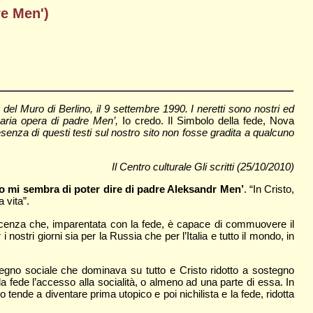
re Men')
l Muro di Berlino, il 9 settembre 1990. I neretti sono nostri ed
inaria opera di padre Men’,
Io credo. Il Simbolo della fede, Nova
enza di questi testi sul nostro sito non fosse gradita a qualcuno
Il Centro culturale Gli scritti (25/10/2010)
to mi sembra di poter dire di padre Aleksandr Men’
. “In Cristo,
 vita”.
oscenza che, imparentata con la fede, è capace di commuovere il
ostri giorni sia per la Russia che per l’Italia e tutto il mondo, in
pegno sociale che dominava su tutto e Cristo ridotto a sostegno
la fede l’accesso alla socialità, o almeno ad una parte di essa. In
de a diventare prima utopico e poi nichilista e la fede, ridotta