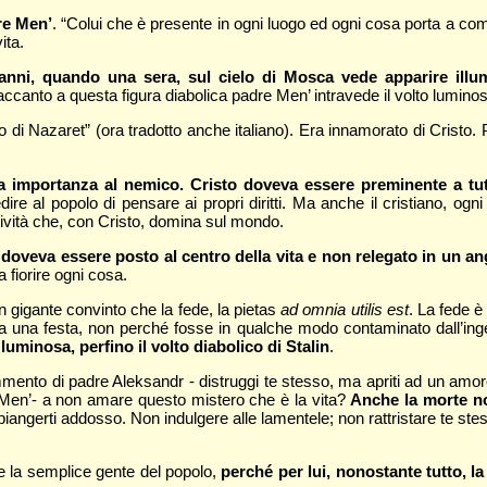
re Men’
. “Colui che è presente in ogni luogo ed ogni cosa porta a co
ita.
anni, quando una sera, sul cielo di Mosca vede apparire illu
ccanto a questa figura diabolica padre Men’ intravede il volto luminoso 
i Nazaret” (ora tradotto anche italiano). Era innamorato di Cristo. Per
 importanza al nemico. Cristo doveva essere preminente a tutt
pedire al popolo di pensare ai propri diritti. Ma anche il cristiano, 
itività che, con Cristo, domina sul mondo.
oveva essere posto al centro della vita e non relegato in un an
 fiorire ogni cosa.
 gigante convinto che la fede, la pietas
ad omnia utilis est
. La fede è 
à, era una festa, non perché fosse in qualche modo contaminato dall’
uminosa, perfino il volto diabolico di Stalin
.
mmento di padre Aleksandr - distruggi te stesso, ma apriti ad un amore 
re Men’- a non amare questo mistero che è la vita?
Anche la morte no
piangerti addosso. Non indulgere alle lamentele; non rattristare te stesso
ome la semplice gente del popolo,
perché per lui, nonostante tutto, la