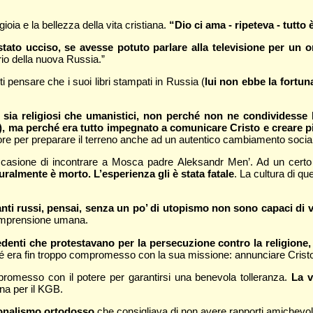
oia e la bellezza della vita cristiana.
“Dio ci ama - ripeteva - tutto è
tato ucciso, se avesse potuto parlare alla televisione per un o
io della nuova Russia.”
i pensare che i suoi libri stampati in Russia (
lui non ebbe la fortun
 sia religiosi che umanistici, non perché non ne condividesse 
ore), ma perché era tutto impegnato a comunicare Cristo e creare 
ore per preparare il terreno anche ad un autentico cambiamento socia
asione di incontrare a Mosca padre Aleksandr Men’. Ad un certo pu
ralmente è morto. L’esperienza gli è stata fatale
. La cultura di q
anti russi, pensai, senza un po’ di utopismo non sono capaci di v
 comprensione umana.
redenti che protestavano per la persecuzione contro la religione
era fin troppo compromesso con la sua missione: annunciare Cristo,
romesso con il potere per garantirsi una benevola tolleranza.
La v
na per il KGB.
onalismo ortodosso
che consigliava di non avere rapporti amichevoli 