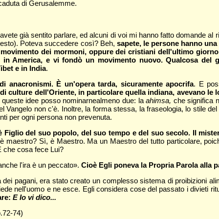
a caduta di Gerusalemme.
vete già sentito parlare, ed alcuni di voi mi hanno fatto domande al r
ntesto). Poteva succedere così? Beh,
sapete, le persone hanno una 
 movimento dei mormoni, oppure dei cristiani dell'ultimo giorn
, in America, e vi fondò un movimento nuovo. Qualcosa del g
ibet e in India
.
di anacronismi. È un'opera tarda, sicuramente apocrifa
. E pos
ulture dell'Oriente, in particolare quella indiana, avevano le l
a queste idee posso nominarnealmeno due: la
ahimsa,
che significa 
 Vangelo non c'è. Inoltre, la forma stessa, la fraseologia, lo stile d
denti per ogni persona non prevenuta.
 è Figlio del suo popolo, del suo tempo e del suo secolo. Il miste
ui è maestro? Sì, è Maestro. Ma un Maestro del tutto particolare, poi
E che cosa fece Lui?
 anche l'ira è un peccato».
Cioè Egli poneva la Propria Parola alla pa
a dei pagani, era stato creato un complesso sistema di proibizioni ali
risiede nell'uomo e ne esce. Egli considera cose del passato i divieti r
are:
E Io vi dico...
.72-74)