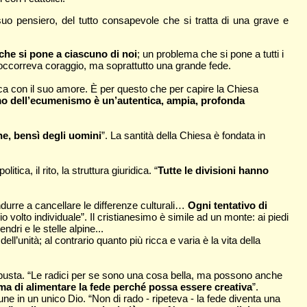
uo pensiero, del tutto consapevole che si tratta di una grave e
che si pone a ciascuno di noi
; un problema che si pone a tutti i
a occorreva coraggio, ma soprattutto una grande fede.
ca con il suo amore. È per questo che per capire la Chiesa
rimo dell’ecumenismo è un’autentica, ampia, profonda
ne, bensì degli uomini
”. La santità della Chiesa è fondata in
ca, il rito, la struttura giuridica. “
Tutte le divisioni hanno
indurre a cancellare le differenze culturali…
Ogni tentativo di
o volto individuale”. Il cristianesimo è simile ad un monte: ai piedi
endri e le stelle alpine...
 dell’unità; al contrario quanto più ricca e varia è la vita della
obusta. “Le radici per se sono una cosa bella, ma possono anche
, ma di alimentare la fede perché possa essere creativa
”.
 in un unico Dio. “Non di rado - ripeteva - la fede diventa una