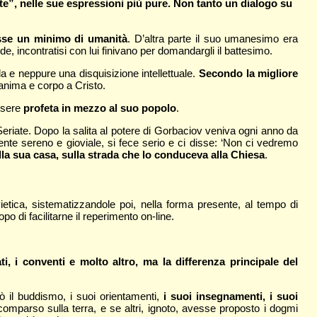
alte”, nelle sue espressioni più pure. Non tanto un dialogo su
asse un minimo di umanità
. D’altra parte il suo umanesimo era
de, incontratisi con lui finivano per domandargli il battesimo.
a e neppure una disquisizione intellettuale.
Secondo la migliore
 anima e corpo a Cristo.
essere
profeta in mezzo al suo popolo
.
eriate. Dopo la salita al potere di Gorbaciov veniva ogni anno da
nte sereno e gioviale, si fece serio e ci disse: ‘Non ci vedremo
la sua casa, sulla strada che lo conduceva alla Chiesa
.
vietica, sistematizzandole poi, nella forma presente, al tempo di
po di facilitarne il reperimento on-line.
ti, i conventi e molto altro, ma la differenza principale del
il buddismo, i suoi orientamenti,
i suoi insegnamenti, i suoi
comparso sulla terra, e se altri, ignoto, avesse proposto i dogmi