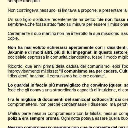
sempre tranquilla.
Non costringeva nessuno, si limitava a proporre, a presentare la gi
Un suo figlio spirituale recentemente ha detto: “
Se non fosse s
sembrava che fosse stato fatto su misura per essere il missionar
Certamente il suo martirio non ha interrotto la sua missione. Bast
copie.
Non ha mai voluto schierarsi apertamente con i dissidenti,
Jakunin e di molti altri, più di lui impegnati in questo sett
ecclesiale espressa in comunità clandestine, fosse il modo migli
Ricordo, due anni prima della caduta del comunismo, ebbi l’occ
improvvisamente mi disse: “
Il comunismo sta per cadere. Cultu
i dissidenti) ha vinto. Il comunismo ha le ore contate”.
Lo guardai in faccia più meravigliato che convinto (questi s
fede che gli donava una straordinaria capacità di intuizione, di
Fra le migliaia di documenti del samizdat sottoscritti dai c
compromettersi, non perché condannasse il dissenso, ma perché 
D’altra parte nessun compromesso con la falsità: nessun comp
polizia era sempre pronta
. Ogni notte poteva essere quella buo
Nessun compromesso neppure con quella corrente del nazi