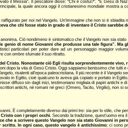
ovato il Messia”. Il pescatore disse: “Chi è costui?”. “È Gesù di Nazar
principale, la quale ancora oggi il cristianesimo mondiale mostra a 
 raffigurato per noi nel Vangelo. Un’immagine che non si è sbiadita 
va che chi fosse stato in grado di inventare il Cristo sarebbe d
ività anonima. Ciò nondimeno è sintomatico che il Vangelo non sia stat
 genio di nome Giovanni che produsse una tale figura”. Ma gli
artistici particolari per poter dare ad un personaggio maggior volum
ire con ombre sfumate il suo ritratto.
l Cristo. Nonostante ciò Egli risulta sorprendentemente vivo, re
ni dopo la vita di Gesù Cristo. Oggi sappiamo benissimo che tutti e qu
 Vangelo, risalenti all'epoca paleocristiana. Il più recente è il Vangelo
ovato in Egitto, cioè qualcuno lo aveva già copiato e portato in Egitto
isse diffuso sin dagli inizi, testimoniano migliaia di papiri antichi e
 scrittori antichi, né romani né greci (Omero, Tacito, Virgilio), non si 
nni. È completamente diverso dai primi tre: sia per lo stile, che per 
l Cristo con i propri occhi
. Secondo la tradizione, quest'uomo era il
ce che a scrivere questo Vangelo non sia stato Giovanni in perso
 scritto. In ogni caso, questo vangelo è antichissimo
; ci sono p