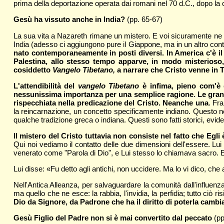
prima della deportazione operata dai romani nel 70 d.C., dopo l
Gesù ha vissuto anche in India?
(pp. 65-67)
La sua vita a Nazareth rimane un mistero. E voi sicuramente ne a
India (adesso ci aggiungono pure il Giappone, ma in un altro co
nato contemporaneamente in posti diversi. In America c'è il
Palestina, allo stesso tempo apparve, in modo misterioso
cosiddetto
Vangelo Tibetano,
a narrare che Cristo venne in T
L'attendibilità del
vangelo Tibetano
è infima, pieno com'è 
nessunissima importanza per una semplice ragione. Le grandi c
rispecchiata nella predicazione del Cristo. Neanche una
. Fr
la reincarnazione, un concetto specificamente indiano. Questo nel
qualche tradizione greca o indiana. Questi sono fatti storici, evi
Il mistero del Cristo tuttavia non consiste nel fatto che Egli
Qui noi vediamo il contatto delle due dimensioni dell'essere. L
venerato come "Parola di Dio", e Lui stesso lo chiamava sacro. 
Lui disse: «Fu detto agli antichi, non uccidere. Ma lo vi dico, che
Nell'Antica Alleanza, per salvaguardare la comunità dall'influenz
ma quello che ne esce: la rabbia, l'invidia, la perfidia; tutto ciò 
Dio da Signore, da Padrone che ha il diritto di poterla cambi
Gesù Figlio del Padre non si è mai convertito dal peccato
(pp