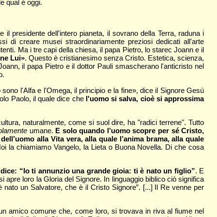
e qual è oggi.
il presidente dell'intero pianeta, il sovrano della Terra, raduna i
ssi di creare musei straordinariamente preziosi dedicati all'arte
enti. Ma i tre capi della chiesa, il papa Pietro, lo starec Joann e il
nne Lui»
. Questo è cristianesimo senza Cristo. Estetica, scienza,
Joann, il papa Pietro e il dottor Pauli smascherano l'anticristo nel
o.
ono l'Alfa e l'Omega, il principio e la fine», dice il Signore Gesù
olo Paolo, il quale dice che
l'uomo si salva, cioè si approssima
tura, naturalmente, come si suol dire, ha "radici terrene". Tutto
olamente
umane.
E solo quando l’uomo scopre per sé Cristo,
ell’uomo alla Vita vera, alla quale l’anima brama, alla quale
oi la chiamiamo Vangelo, la Lieta o Buona Novella. Di che cosa
ce: “Io ti annunzio una grande gioia: ti è nato un figlio”
. E
apre loro la Gloria del Signore. In linguaggio biblico ciò significa
 nato un Salvatore, che è il Cristo Signore”. [...] Il Re venne per
o un amico comune che, come loro, si trovava in riva al fiume nel