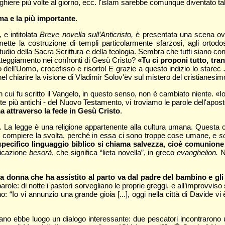
reghiere più volte al giorno, ecc. l'islam sarebbe comunque diventato tal
ima e la più importante
.
 e intitolata
Breve novella sull’Anticristo,
è presentata una scena ove 
romette la costruzione di templi particolarmente sfarzosi, agli ortodo
 studio della Sacra Scrittura e della teologia. Sembra che tutti siano cont
atteggiamento nei confronti di Gesù Cristo?
«Tu ci proponi tutto, tra
o dell'Uomo, crocefisso e risorto! E grazie a questo indizio lo starec 
 chiarire la visione di Vladimir Solov'ëv sul mistero del cristianesim
cui fu scritto il Vangelo, in questo senso, non è cambiato niente. «Io s
te più antichi - del Nuovo Testamento, vi troviamo le parole dell'apost
ma attraverso la fede in Gesù Cristo
.
. La legge è una religione appartenente alla cultura umana. Questa cul
uò compiere la svolta, perché in essa ci sono troppe cose umane, e
s
pecifico linguaggio biblico si chiama salvezza, cioè comunione d
dicazione
besorà
, che significa “lieta novella”, in greco
evanghelion.
N
onna che ha assistito al parto va dal padre del bambino e gli di
: di notte i pastori sorvegliano le proprie greggi, e all’improvviso si 
 “Io vi annunzio una grande gioia [...], oggi nella città di Davide vi è
ordano ebbe luogo un dialogo interessante: due pescatori incontraron