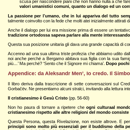
scusa per nascondere piani che non hanno nulla a che fare 
valori umanistici comuni, quanto un dialogo ed un conf
La passione per l’umano, che in lui appariva del tutto s
talmente coinvolto con la fede che molti atei inizialmente attirati 
Anche il dialogo per lui era missione prima di essere un tentati
tradizione ortodossa sapeva parlare alla mente interessando 
Questa sua posizione unitaria gli dava una grande capacità di co
Accenno ad una sua ultima triste profezia che abbiamo udito dall
noi anche perché a Bergamo abitava sua figlia con la sua famigl
più…’ Ma perché? ‘Sento che il Signore mi chiama’.
Dopo pochi 
Appendice: da Aleksandr Men’,
Io credo. Il Simb
Il libro deriva dalla trascrizione di sette conversazioni sul Cr
Gorbačëv. Ne presentiamo alcuni stralci, invitando alla lettura integ
Il cristianesimo è Gesù Cristo
(pp. 56-60)
Non ho paura di tornare a ripetere che
ogni cultura
al mondo 
cristianesimo rispetto alle altre religioni del mondo consist
Questa Persona, questa Rivelazione, non esiste altrove. E per
principii sono molto più essenziali per il buddismo della 