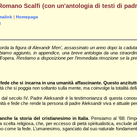
Romano Scalfi (con un'antologia di testi di pad
malink
|
Homepage
t
rda la figura di Alexandr Men’, assassinato un anno dopo la caduta de
lo abbiamo aggiunto, in appendice, una breve antologia da una straord
l'opera
. Restiamo a disposizione per l’immediata rimozione se la pres
fede che si incarna in una umanità affascinante. Questo anzitut
tà che si poggia non soltanto sulla mente, ma coinvolge la totalità della
fin dal secolo IV. Padre Aleksandr è la testimonianza di questa con
à e fede che rende la persona di padre Aleksandr viva e attuale per i n
nche la storia del cristianesimo in Italia
. Pensiamo al ’68: l’im
scelta religiosa, che, per eccesso di pietà spiritualistica, esclude al
come la fede. L’umanesimo, sganciato dal suo naturale fondamento ten