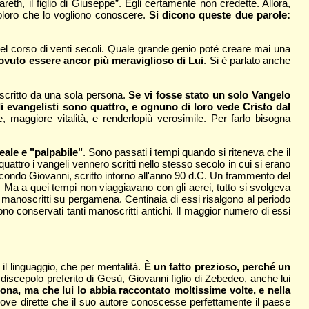
eth, il figlio di Giuseppe”. Egli certamente non credette. Allora,
coloro che lo vogliono conoscere.
Si dicono queste due parole:
nel corso di venti secoli. Quale grande genio poté creare mai una
ovuto essere ancor più meraviglioso di Lui
. Si è parlato anche
o scritto da una sola persona.
Se vi fosse stato un solo Vangelo
 evangelisti sono quattro, e ognuno di loro vede Cristo dal
e, maggiore vitalità, e renderlopiù verosimile. Per farlo bisogna
ale e "palpabile"
. Sono passati i tempi quando si riteneva che il
attro i vangeli vennero scritti nello stesso secolo in cui si erano
 secondo Giovanni, scritto intorno all'anno 90 d.C. Un frammento del
. Ma a quei tempi non viaggiavano con gli aerei, tutto si svolgeva
 di manoscritti su pergamena. Centinaia di essi risalgono al periodo
sono conservati tanti manoscritti antichi. Il maggior numero di essi
il linguaggio, che per mentalità.
È un fatto prezioso, perché un
 discepolo preferito di Gesù, Giovanni figlio di Zebedeo, anche lui
na, ma che lui lo abbia raccontato moltissime volte, e nella
rove dirette che il suo autore conoscesse perfettamente il paese