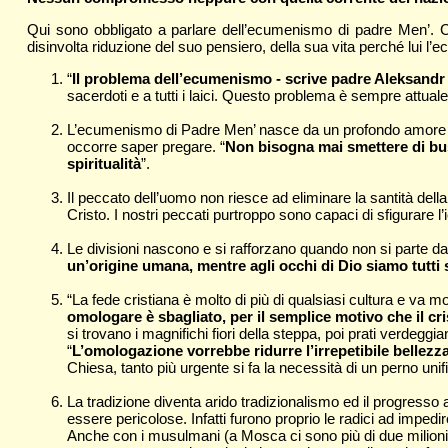
Qui sono obbligato a parlare dell’ecumenismo di padre Men’. Ci
disinvolta riduzione del suo pensiero, della sua vita perché lui l
“
Il problema dell’ecumenismo - scrive padre Aleksandr 
sacerdoti e a tutti i laici. Questo problema è sempre attua
L’ecumenismo di Padre Men’ nasce da un profondo amore alla
occorre saper pregare. “
Non bisogna mai smettere di bus
spiritualità
”.
Il peccato dell’uomo non riesce ad eliminare la santità della
Cristo. I nostri peccati purtroppo sono capaci di sfigurare l’
Le divisioni nascono e si rafforzano quando non si parte dal c
un’origine umana, mentre agli occhi di Dio siamo tutti s
“La fede cristiana è molto di più di qualsiasi cultura e va m
omologare è sbagliato, per il semplice motivo che il cr
si trovano i magnifichi fiori della steppa, poi prati verdeggiant
“
L’omologazione vorrebbe ridurre l’irrepetibile bellezza
Chiesa, tanto più urgente si fa la necessità di un perno unif
La tradizione diventa arido tradizionalismo ed il progres
essere pericolose. Infatti furono proprio le radici ad impedir
Anche con i musulmani (a Mosca ci sono più di due milioni 