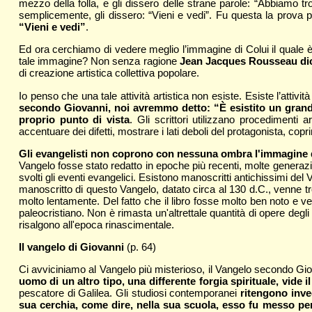
mezzo della folla, e gli dissero delle strane parole: “Abbiamo tr
semplicemente, gli dissero: “Vieni e vedi”. Fu questa la prova 
“Vieni e vedi”
.
Ed ora cerchiamo di vedere meglio l’immagine di Colui il quale è
tale immagine? Non senza ragione
Jean Jacques Rousseau dice
di creazione artistica collettiva popolare.
Io penso che una tale attività artistica non esiste. Esiste l’att
secondo Giovanni, noi avremmo detto: “È esistito un grande
proprio punto di vista
. Gli scrittori utilizzano procedimenti 
accentuare dei difetti, mostrare i lati deboli del protagonista, copr
Gli evangelisti non coprono con nessuna ombra l'immagine de
Vangelo fosse stato redatto in epoche più recenti, molte generazio
svolti gli eventi evangelici. Esistono manoscritti antichissimi del
manoscritto di questo Vangelo, datato circa al 130 d.C., venne tr
molto lentamente. Del fatto che il libro fosse molto ben noto e ven
paleocristiano. Non è rimasta un'altrettale quantità di opere degli
risalgono all'epoca rinascimentale.
Il vangelo di Giovanni
(p. 64)
Ci avviciniamo al Vangelo più misterioso, il Vangelo secondo Giova
uomo di un altro tipo, una differente forgia spirituale, vide i
pescatore di Galilea. Gli studiosi contemporanei
ritengono inve
sua cerchia, come dire, nella sua scuola, esso fu messo per