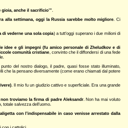
 gioia, anche il sacrificio’”
.
ra alla settimana, oggi la Russia sarebbe molto migliore
. Ci
a di vederne una sola copia
) a tutt’oggi superano i due milioni di
le idee e gli impegni (fu amico personale di Zheludkov e di
piccole comunità cristiane
, convinto che il diffondersi di una fede
le.
nto del nostro dialogo, il padre, quasi fosse stato illuminato,
uelli che la pensano diversamente (come erano chiamati dal potere
ivere)
. Il mio fu un giudizio cattivo e superficiale. Era una grande
, non troviamo la firma di padre Aleksandr
. Non ha mai voluto
 totale salvezza dell’uomo.
aligetta con l’indispensabile in caso venisse arrestato dalla
con i cattolici.