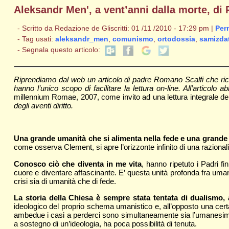
Aleksandr Men', a vent’anni dalla morte, di 
- Scritto da Redazione de Gliscritti: 01 /11 /2010 - 17:29 pm |
Per
- Tag usati:
aleksandr_men
,
comunismo
,
ortodossia
,
samizda
- Segnala questo articolo:
Riprendiamo dal web un articolo di padre Romano Scalfi che rico
hanno l’unico scopo di facilitare la lettura on-line. All’artico
millennium Romae, 2007, come invito ad una lettura integrale del
degli aventi diritto.
Una grande umanità che si alimenta nella fede e una grande 
come osserva Clement, si apre l’orizzonte infinito di una razionali
Conosco ciò che diventa in me vita
, hanno ripetuto i Padri 
cuore e diventare affascinante. E’ questa unità profonda fra umanit
crisi sia di umanità che di fede.
La storia della Chiesa è sempre stata tentata di dualismo, a
ideologico del proprio schema umanistico e, all’opposto una certa 
ambedue i casi a perderci sono simultaneamente sia l’umanesimo 
a sostegno di un’ideologia, ha poca possibilità di tenuta.