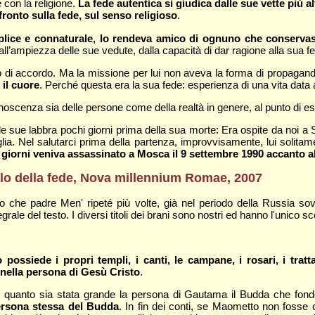
con la religione.
La fede autentica si giudica dalle sue vette più 
ronto sulla fede, sul senso religioso
.
emplice e connaturale, lo rendeva amico di ognuno che conserv
dall’ampiezza delle sue vedute, dalla capacità di dar ragione alla sua fe
vo di accordo. Ma la missione per lui non aveva la forma di propagand
il cuore
. Perché questa era la sua fede: esperienza di una vita data
noscenza sia delle persone come della realtà in genere, al punto di 
e sue labbra pochi giorni prima della sua morte: Era ospite da noi a S
ia. Nel salutarci prima della partenza, improvvisamente, lui solitame
giorni veniva assassinato a Mosca il 9 settembre 1990 accanto al
olo della fede, Nova millennium Romae, 2007
edo che padre Men' ripeté più volte, già nel periodo della Russia so
rale del testo. I diversi titoli dei brani sono nostri ed hanno l'unico sco
possiede i propri templi, i canti, le campane, i rosari, i tratta
e nella persona di Gesù Cristo
.
 quanto sia stata grande la persona di Gautama il Budda che fondò 
persona stessa del Budda
. In fin dei conti, se Maometto non fosse 