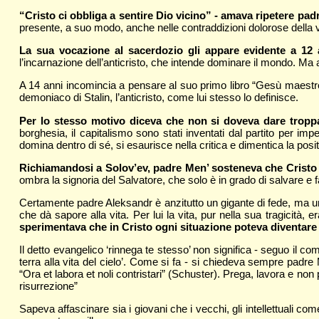
“Cristo ci obbliga a sentire Dio vicino” - amava ripetere pad
presente, a suo modo, anche nelle contraddizioni dolorose della v
La sua vocazione al sacerdozio gli appare evidente a 12 
l’incarnazione dell’anticristo, che intende dominare il mondo. Ma a
A 14 anni incomincia a pensare al suo primo libro “Gesù maestro d
demoniaco di Stalin, l’anticristo, come lui stesso lo definisce.
Per lo stesso motivo diceva che non si doveva dare troppa
borghesia, il capitalismo sono stati inventati dal partito per im
domina dentro di sé, si esaurisce nella critica e dimentica la pos
Richiamandosi a Solov’ev, padre Men’ sosteneva che Cristo d
ombra la signoria del Salvatore, che solo è in grado di salvare e fa
Certamente padre Aleksandr è anzitutto un gigante di fede, ma un
che dà sapore alla vita. Per lui la vita, pur nella sua tragicit
sperimentava che in Cristo ogni situazione poteva diventare l
Il detto evangelico ‘rinnega te stesso’ non significa - seguo il co
terra alla vita del cielo’. Come si fa - si chiedeva sempre pad
“Ora et labora et noli contristari” (Schuster). Prega, lavora e non 
risurrezione”
Sapeva affascinare sia i giovani che i vecchi, gli intellettuali c