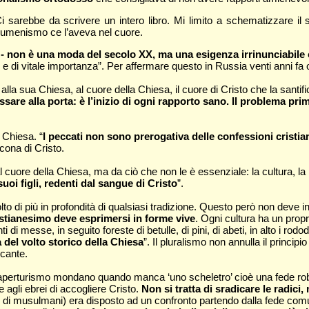
 sarebbe da scrivere un intero libro. Mi limito a schematizzare il s
’ecumenismo ce l’aveva nel cuore.
- non è una moda del secolo XX, ma una esigenza irrinunciabile 
le e di vitale importanza”. Per affermare questo in Russia venti anni f
 sua Chiesa, al cuore della Chiesa, il cuore di Cristo che la santifi
sare alla porta: è l’inizio di ogni rapporto sano. Il problema p
 Chiesa. “
I peccati non sono prerogativa delle confessioni cristia
icona di Cristo.
uore della Chiesa, ma da ciò che non le è essenziale: la cultura, la politi
uoi figli, redenti dal sangue di Cristo
”.
olto di più in profondità di qualsiasi tradizione. Questo però non deve 
istianesimo deve esprimersi in forme vive
. Ogni cultura ha un propri
i di messe, in seguito foreste di betulle, di pini, di abeti, in alto i rodod
 del volto storico della Chiesa
”. Il pluralismo non annulla il principio
icante.
so aperturismo mondano quando manca ‘uno scheletro’ cioè una fede r
e agli ebrei di accogliere Cristo.
Non si tratta di sradicare le radici
di musulmani) era disposto ad un confronto partendo dalla fede comune