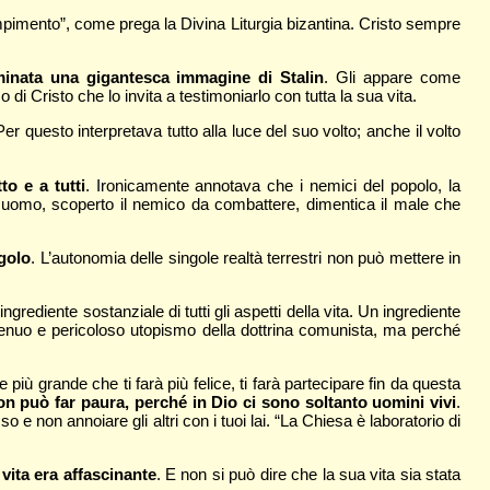
mpimento”, come prega la Divina Liturgia bizantina. Cristo sempre
minata una gigantesca immagine di Stalin
. Gli appare come
di Cristo che lo invita a testimoniarlo con tutta la sua vita.
 questo interpretava tutto alla luce del suo volto; anche il volto
o e a tutti
. Ironicamente annotava che i nemici del popolo, la
ogni uomo, scoperto il nemico da combattere, dimentica il male che
golo
. L’autonomia delle singole realtà terrestri non può mettere in
ingrediente sostanziale di tutti gli aspetti della vita. Un ingrediente
ingenuo e pericoloso utopismo della dottrina comunista, ma perché
più grande che ti farà più felice, ti farà partecipare fin da questa
n può far paura, perché in Dio ci sono soltanto uomini vivi
.
 e non annoiare gli altri con i tuoi lai. “La Chiesa è laboratorio di
 vita era affascinante
. E non si può dire che la sua vita sia stata