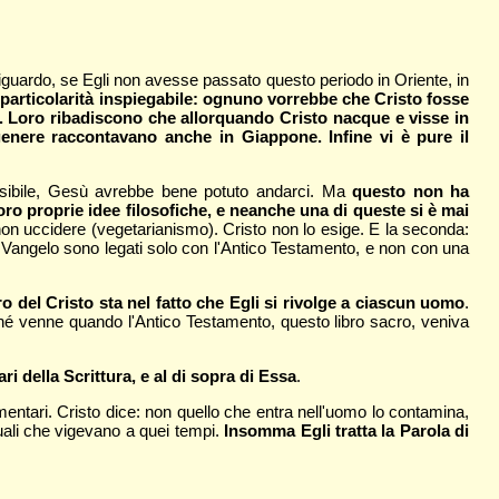
iguardo, se Egli non avesse passato questo periodo in Oriente, in
particolarità inspiegabile: ognuno vorrebbe che Cristo fosse
o. Loro ribadiscono che allorquando Cristo nacque e visse in
enere raccontavano anche in Giappone. Infine vi è pure il
sibile, Gesù avrebbe bene potuto andarci. Ma
questo non ha
oro proprie idee filosofiche, e neanche una di queste si è mai
non uccidere (vegetarianismo). Cristo non lo esige. E la seconda:
el Vangelo sono legati solo con l'Antico Testamento, e non con una
ro del Cristo sta nel fatto che Egli si rivolge a ciascun uomo
.
ché venne quando l'Antico Testamento, questo libro sacro, veniva
ri della Scrittura, e al di sopra di Essa
.
mentari. Cristo dice: non quello che entra nell'uomo lo contamina,
ituali che vigevano a quei tempi.
Insomma Egli tratta la Parola di