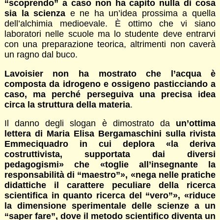
“scoprendo” a caso non ha capito nulla di cosa
sia la scienza
e ne ha un’idea prossima a quella
dell’alchimia medioevale. È ottimo che vi siano
laboratori nelle scuole ma lo studente deve entrarvi
con una preparazione teorica, altrimenti non caverà
un ragno dal buco.
Lavoisier non ha mostrato che l’acqua è
composta da idrogeno e ossigeno pasticciando a
caso, ma perché perseguiva una precisa idea
circa la struttura della materia
.
Il danno degli slogan è dimostrato da
un’ottima
lettera di Maria Elisa Bergamaschini sulla rivista
Emmeciquadro in cui deplora «la deriva
costruttivista, supportata dai diversi
pedagogismi» che «toglie all’insegnante la
responsabilità di “maestro”», «nega nelle pratiche
didattiche il carattere peculiare della ricerca
scientifica in quanto ricerca del “vero”», «riduce
la dimensione sperimentale delle scienze a un
“saper fare”, dove il metodo scientifico diventa un