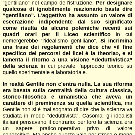
“gentiliano” nel campo dell’istruzione.
Per designare
qualcosa di ignobilmente reazionario basta dire
“gentiliano”. L’aggettivo ha assunto un valore di
esecrazione indipendente dal suo significato
come risulta da alcune polemiche recenti sui
quadri orari per il Liceo scientifico
in cui
riemergerebbe “l’idealismo gentiliano”.
Si incrimina
una frase dei regolamenti che dice che «il fine
specifico dei percorsi dei licei è la theoria», e si
lamenta il ritorno a una visione “deduttivistica”
della scienza
in cui prevale l’approccio teorico su
quello sperimentale e laboratoriale.
In realtà Gentile non c’entra nulla. La sua riforma
era basata sulla centralità della cultura classica,
storico-filosofica e umanistica che aveva un
carattere di preminenza su quella scientifica
, ma
Gentile non si è mai sognato di dire che la scienza va
studiata in modo “deduttivista”. Casomai gli idealisti
italiani pensavano il contrario: per loro la scienza era
un sapere pratico-operativo privo di valore
conoscitivo. Ma anche questo vale per Croce e meno