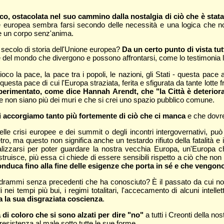
ostacolata nel suo cammino dalla nostalgia di ciò che è stata, 
e europea sembra farsi secondo delle necessità e una logica che no
e un corpo senz'anima.
ecolo di storia dell'Unione europea?
Da un certo punto di vista tut
ita e del mondo che divergono e possono affrontarsi, come lo testimonia 
o la pace, la pace tra i popoli, le nazioni, gli Stati - questa pace
sta pace di cui l'Europa straziata, ferita e sfigurata da tante lotte f
rimentato, come dice Hannah Arendt, che "la Città è deteriorab
e non siano più dei muri e che si crei uno spazio pubblico comune.
 accorgiamo tanto più fortemente di ciò che ci manca
e che dovr
le crisi europee e dei summit o degli incontri intergovernativi, può 
ro, ma questo non significa anche un testardo rifiuto della fatalità 
ealizzarsi per poter guardare la nostra vecchia Europa, un'Europa
ostruisce, più essa ci chiede di essere sensibili rispetto a ciò che n
onduca fino alla fine delle esigenze che porta in sé e che vengon
 drammi senza precedenti che ha conosciuto? È il passato da cui noi 
i nei tempi più bui, i regimi totalitari, l'accecamento di alcuni intellet
 la sua disgraziata coscienza
.
 di coloro che si sono alzati per dire "no"
a tutti i Creonti della 
resistenza al male sotto tutte le sue forme.