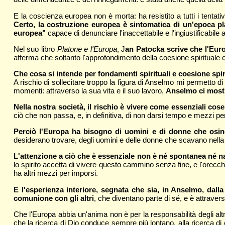
E la coscienza europea non è morta: ha resistito a tutti i tentativ
Certo, la costruzione europea è sintomatica di un'epoca p
europea"
capace di denunciare l'inaccettabile e l'ingiustificabile
Nel suo libro
Platone e l'Europa
, J
an Patocka scrive che l'Eur
afferma che soltanto l'approfondimento della coesione spirituale c
Che cosa si intende per fondamenti spirituali e coesione spi
A rischio di sollecitare troppo la figura di Anselmo mi permetto di
momenti: attraverso la sua vita e il suo lavoro,
Anselmo ci mostra
Nella nostra società, il rischio è vivere come essenziali cos
ciò che non passa, e, in definitiva, di non darsi tempo e mezzi per 
Perciò l'Europa ha bisogno di uomini e di donne che osino
desiderano trovare, degli uomini e delle donne che scavano nella lo
L'attenzione a ciò che è essenziale non è né spontanea né nat
lo spirito accetta di vivere questo cammino senza fine, e l'orecch
ha altri mezzi per imporsi.
E l'esperienza interiore, segnata che sia, in Anselmo, dal
comunione con gli altri
, che diventano parte di sé, e è attraverso
Che l'Europa abbia un'anima non è per la responsabilità degli altri
che la ricerca di Dio conduce sempre più lontano, alla ricerca di 