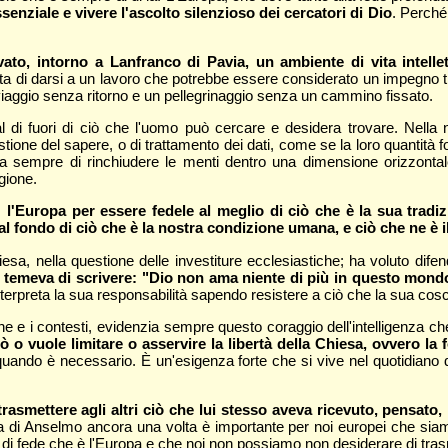
enziale e vivere l'ascolto silenzioso dei cercatori di Dio
. Perché
to, intorno a Lanfranco di Pavia, un ambiente di vita intell
tta di darsi a un lavoro che potrebbe essere considerato un impegno tra
 viaggio senza ritorno e un pellegrinaggio senza un cammino fissato.
l di fuori di ciò che l'uomo può cercare e desidera trovare. Nella
tione del sapere, o di trattamento dei dati, come se la loro quantità fo
ia sempre di rinchiudere le menti dentro una dimensione orizzontale
gione.
o:
l'Europa per essere fedele al meglio di ciò che è la sua trad
l fondo di ciò che è la nostra condizione umana, e ciò che ne è il 
esa, nella questione delle investiture ecclesiastiche; ha voluto difend
temeva di scrivere: "Dio non ama niente di più in questo mondo 
erpreta la sua responsabilità sapendo resistere a ciò che la sua cosc
he e i contesti, evidenzia sempre questo coraggio dell'intelligenza c
o vuole limitare o asservire la libertà della Chiesa, ovvero la 
quando è necessario. È un'esigenza forte che si vive nel quotidiano d
asmettere agli altri ciò che lui stesso aveva ricevuto, pensato,
 di Anselmo ancora una volta è importante per noi europei che siamo p
 e di fede che è l'Europa e che noi non possiamo non desiderare di tra