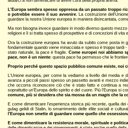
aiutarci a non dimenticare di avere cura della propria anima.
L'Europa sembra spesso oppressa da un passato troppo ricco, 
o potrebbe essere il suo avvenire
. La costruzione dell'Union
guardare la nostra Unione europea in maniera disincantata, com
Ma non bisogna invece guardare in modo diverso questo mezzo s
religioni e lì si tratta spesso di prospettive e di concezioni di v
Ora la costruzione europea ha avuto da subito come posta in gioc
fondamentale quando viene minacciata e spesso è troppo tardi - que
stato naturale, la pace è fragile.
Come europei noi abbiamo spe
pace, non è un niente
: questa pace ha permesso che le frontier
Proprio perché questo spazio pubblico comune esiste, noi ci
L'Unione europea, per come la vediamo a livello dei media e del
avanza a piccoli passi spesso un passetto avanti e mezzo indiet
che occorra riconoscere ciò che è stato fatto e continua a r
soprattutto un'Europa dello spirito e del cuore. Più l'Europa si c
comune, più si desidera che sia mossa da un
magis
che la c
E come dimenticare l'esperienza storica più recente, quella dei
gulag gelidi di Stalin, lo smarrimento delle élite sociali e cultural
l'Europa non smette di guardare come quello che ossessiona
E come dimenticare la resistenza morale, spirituale e politica
delle dimenticanze e dei rinnegamenti: è stata anche quella della 