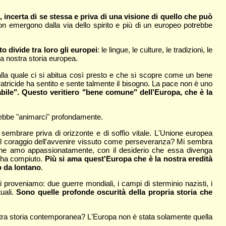
incerta di se stessa e priva di una visione di quello che può
n emergono dalla via dello spirito e più di un europeo potrebbe
to divide tra loro gli europei
: le lingue, le culture, le tradizioni, le
la nostra storia europea.
 alla quale ci si abitua così presto e che si scopre come un bene
ratricide ha sentito e sente talmente il bisogno. La pace non è uno
ile". Questo veritiero "bene comune" dell'Europa, che è la
ebbe "animarci" profondamente.
sembrare priva di orizzonte e di soffio vitale. L'Unione europea
e il coraggio dell'avvenire vissuto come perseveranza? Mi sembra
 che amo appassionatamente, con il desiderio che essa divenga
on ha compiuto.
Più si ama quest'Europa che è la nostra eredità
o da lontano
.
proveniamo: due guerre mondiali, i campi di sterminio nazisti, i
tuali.
Sono quelle profonde oscurità della propria storia che
nostra storia contemporanea? L'Europa non è stata solamente quella