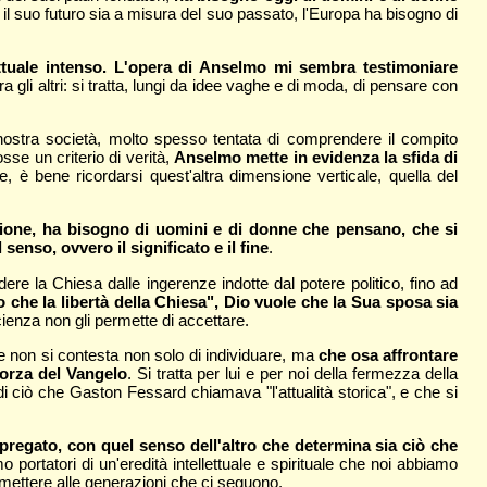
 il suo futuro sia a misura del suo passato, l'Europa ha bisogno di
ettuale intenso. L'opera di Anselmo mi sembra testimoniare
 gli altri: si tratta, lungi da idee vaghe e di moda, di pensare con
 nostra società, molto spesso tentata di comprendere il compito
sse un criterio di verità,
Anselmo mette in evidenza la sfida di
, è bene ricordarsi quest'altra dimensione verticale, quella del
izione, ha bisogno di uomini e di donne che pensano, che si
senso, ovvero il significato e il fine
.
ere la Chiesa dalle ingerenze indotte dal potere politico, fino ad
che la libertà della Chiesa", Dio vuole che la Sua sposa sia
ienza non gli permette di accettare.
he non si contesta non solo di individuare, ma
che osa affrontare
forza del Vangelo
. Si tratta per lui e per noi della fermezza della
i ciò che Gaston Fessard chiamava "l'attualità storica", e che si
 pregato, con quel senso dell'altro che determina sia ciò che
ortatori di un'eredità intellettuale e spirituale che noi abbiamo
smettere alle generazioni che ci seguono.