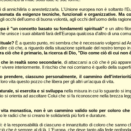
i di annichilirla o anestetizzarla. L'Unione europea non è soltanto l'E
lasmata da esigenze tecniche, funzionali e organizzative. Ma
 agli occhi dell'uomo di buona volontà, agli occhi dell'uomo della ragion
opa è "un concetto basato su fondamenti spirituali"
e un altro fil
he unisce i suoi abitanti farà dell'Europa qualcosa d'altro di una comu
rituale?
È a questo punto, mi sembra che è necessario volgersi ad Ans
 dire ciò che, a riguardo della situazione spirituale del nostro tempo i
 ciò che è primario, la ricerca di Dio, "Dio come ciò di cui non
e che in realtà sono secondarie
, di attaccarsi a ciò che è più appar
vivere interiormente. Il rischio che noi corriamo è quello della superfici
 prendere, ciascuno personalmente, il cammino dell'interiorit
ro vita questo pozzo che libera per gli altri un'acqua di vita.
urale, si esercita e si sviluppa
nella misura in cui lo sguardo si im
io si orienta ad ascoltare Colui che si fa riconoscere nella brezza leg
la vita monastica, non è un cammino valido solo per coloro che
 le radici che si creano le solidarietà più forti e durature.
: è la responsabilità di ciascuno e innanzitutto di coloro che sanno che
ciò che è sempre al di là. L'Europa, che deve tanto alla fede profonda