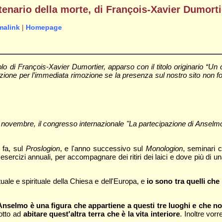
tenario della morte, di François-Xavier Dumorti
malink
|
Homepage
 di François-Xavier Dumortier, apparso con il titolo originario “Un
ione per l’immediata rimozione se la presenza sul nostro sito non fosse
27 novembre, il congresso internazionale "La partecipazione di Ansel
 fa, sul
Proslogion
, e l'anno successivo sul
Monologion
, seminari 
ercizi annuali, per accompagnare dei ritiri dei laici e dove più di una
tuale e spirituale della Chiesa e dell'Europa, e
io sono tra quelli ch
selmo è una figura che appartiene a questi tre luoghi e che no
dotto ad
abitare quest'altra terra che è la vita interiore
. Inoltre vor