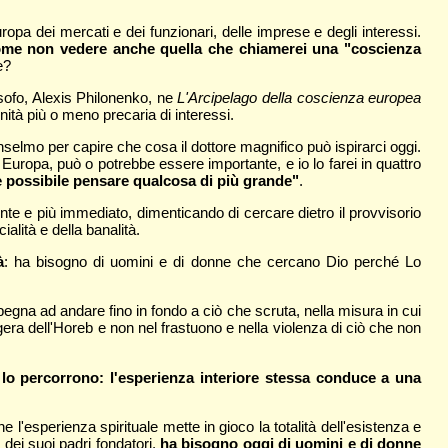
uropa dei mercati e dei funzionari, delle imprese e degli interessi.
 come non vedere anche quella che chiamerei una "coscienza
e?
osofo, Alexis Philonenko, ne
L'Arcipelago della coscienza europea
nità più o meno precaria di interessi.
elmo per capire che cosa il dottore magnifico può ispirarci oggi.
n Europa, può o potrebbe essere importante, e io lo farei in quattro
 è possibile pensare qualcosa di più grande"
.
ente e più immediato, dimenticando di cercare dietro il provvisorio
alità e della banalità.
à
: ha bisogno di uomini e di donne che cercano Dio perché Lo
pegna ad andare fino in fondo a ciò che scruta, nella misura in cui
gera dell'Horeb e non nel frastuono e nella violenza di ciò che non
 lo percorrono: l'esperienza interiore stessa conduce a una
 l'esperienza spirituale mette in gioco la totalità dell'esistenza e
 dei suoi padri fondatori,
ha bisogno oggi di uomini e di donne