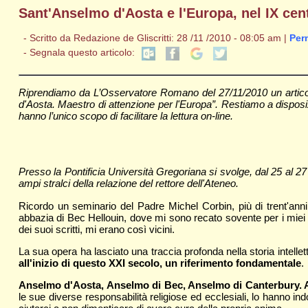
Sant'Anselmo d'Aosta e l'Europa, nel IX cen
- Scritto da Redazione de Gliscritti: 28 /11 /2010 - 08:05 am |
Per
- Segnala questo articolo:
Riprendiamo da L’Osservatore Romano del 27/11/2010 un articolo
d'Aosta. Maestro di attenzione per l'Europa”. Restiamo a disposiz
hanno l’unico scopo di facilitare la lettura on-line.
Presso la Pontificia Università Gregoriana si svolge, dal 25 al 
ampi stralci della relazione del rettore dell'Ateneo.
Ricordo un seminario del Padre Michel Corbin, più di trent'anni
abbazia di Bec Hellouin, dove mi sono recato sovente per i miei es
dei suoi scritti, mi erano così vicini.
La sua opera ha lasciato una traccia profonda nella storia intellet
all'inizio di questo XXI secolo, un riferimento fondamentale
.
Anselmo d'Aosta, Anselmo di Bec, Anselmo di Canterbury. An
le sue diverse responsabilità religiose ed ecclesiali, lo hanno in