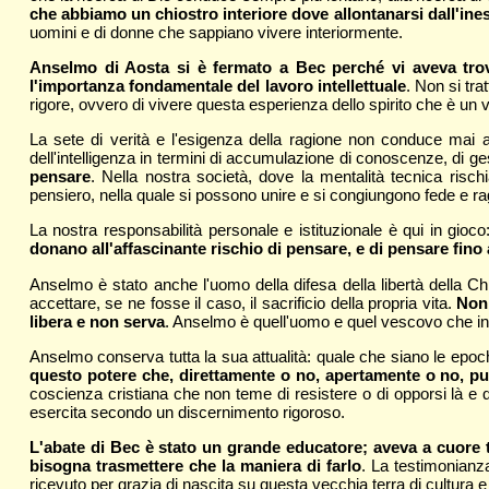
che abbiamo un chiostro interiore dove allontanarsi dall'iness
uomini e di donne che sappiano vivere interiormente.
Anselmo di Aosta si è fermato a Bec perché vi aveva trova
l'importanza fondamentale del lavoro intellettuale
. Non si tra
rigore, ovvero di vivere questa esperienza dello spirito che è un
La sete di verità e l'esigenza della ragione non conduce mai a
dell'intelligenza in termini di accumulazione di conoscenze, di ges
pensare
. Nella nostra società, dove la mentalità tecnica risch
pensiero, nella quale si possono unire e si congiungono fede e ra
La nostra responsabilità personale e istituzionale è qui in gioc
donano all'affascinante rischio di pensare, e di pensare fino a
Anselmo è stato anche l'uomo della difesa della libertà della Chi
accettare, se ne fosse il caso, il sacrificio della propria vita.
Non 
libera e non serva
. Anselmo è quell'uomo e quel vescovo che int
Anselmo conserva tutta la sua attualità: quale che siano le epoc
questo potere che, direttamente o no, apertamente o no, può 
coscienza cristiana che non teme di resistere o di opporsi là e 
esercita secondo un discernimento rigoroso.
L'abate di Bec è stato un grande educatore; aveva a cuore tr
bisogna trasmettere che la maniera di farlo
. La testimonianza
ricevuto per grazia di nascita su questa vecchia terra di cultura