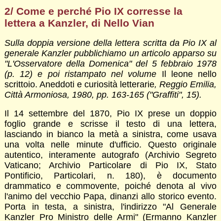
2/ Come e perché Pio IX corresse la
lettera a Kanzler, di Nello Vian
Sulla doppia versione della lettera scritta da Pio IX al
generale Kanzler pubblichiamo un articolo apparso su
"L'Osservatore della Domenica" del 5 febbraio 1978
(p. 12) e poi ristampato nel volume
Il leone nello
scrittoio. Aneddoti e curiosità letterarie
, Reggio Emilia,
Città Armoniosa, 1980, pp. 163-165 ("Graffiti", 15).
Il 14 settembre del 1870, Pio IX prese un doppio
foglio grande e scrisse il testo di una lettera,
lasciando in bianco la metà a sinistra, come usava
una volta nelle minute d'ufficio. Questo originale
autentico, interamente autografo (Archivio Segreto
Vaticano; Archivio Particolare di Pio IX, Stato
Pontificio, Particolari, n. 180), è documento
drammatico e commovente, poiché denota al vivo
l'animo del vecchio Papa, dinanzi allo storico evento.
Porta in testa, a sinistra, l'indirizzo "Al Generale
Kanzler Pro Ministro delle Armi" (Ermanno Kanzler