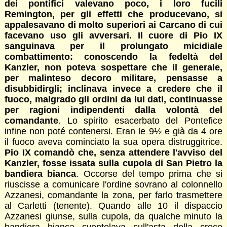
dei pontifici valevano poco, i loro fucili
Remington, per gli effetti che producevano, si
appalesavano di molto superiori ai Carcano di cui
facevano uso gli avversari. Il cuore di Pio IX
sanguinava per il prolungato micidiale
combattimento: conoscendo la fedeltà del
Kanzler, non poteva sospettare che il generale,
per malinteso decoro militare, pensasse a
disubbidirgli; inclinava invece a credere che il
fuoco, malgrado gli ordini da lui dati, continuasse
per ragioni indipendenti dalla volontà del
comandante
. Lo spirito esacerbato del Pontefice
infine non poté contenersi. Eran le 9½ e già da 4 ore
il fuoco aveva cominciato la sua opera distruggitrice.
Pio IX comandò che, senza attendere l'avviso del
Kanzler, fosse issata sulla cupola di San Pietro la
bandiera bianca
. Occorse del tempo prima che si
riuscisse a comunicare l'ordine sovrano al colonnello
Azzanesi, comandante la zona, per farlo trasmettere
al Carletti (tenente). Quando alle 10 il dispaccio
Azzanesi giunse, sulla cupola, da qualche minuto la