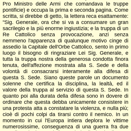
Pro Ministro delle Armi che comandava le truppe
pontificie) e occupa la prima e seconda pagina. Come
scritta, si direbbe di getto, la lettera reca esattamente:
"Sig. Generale, ora che si va a consumare un gran
sacrilegio e la più enorme ingiustizia; e la truppa di un
Re Cattolico senza provocazione, anzi senza
nemmeno l'apparenza di qualunque motivo cinge di
assedio la Capitale dell'Orbe Cattolico, sento in primo
luogo il bisogno di ringraziare Lei Sig. Generale, e
tutta la truppa nostra della generosa condotta finora
tenuta, dell'affezione mostrata alla S. Sede e della
volontà di consacrarsi interamente alla difesa di
questa S. Sede. Siano queste parole un documento
solenne che certifica la disciplina, la lealtà, ed il
valore della truppa al servizio di questa S. Sede. In
quanto poi alla durata della difesa sono in dovere di
ordinare che questa debba unicamente consistere in
una protesta atta a constatare la violenza, e nulla più;
cioè di pochi colpi da tirarsi contro il nemico. In un
momento in cui l'Europa intiera deplora le vittime
numerosissime, conseguenza di una guerra fra due