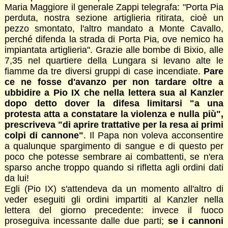
Maria Maggiore il generale Zappi telegrafa: "Porta Pia
perduta, nostra sezione artiglieria ritirata, cioè un
pezzo smontato, l'altro mandato a Monte Cavallo,
perché difenda la strada di Porta Pia, ove nemico ha
impiantata artiglieria". Grazie alle bombe di Bixio, alle
7,35 nel quartiere della Lungara si levano alte le
fiamme da tre diversi gruppi di case incendiate.
Pare
ce ne fosse d'avanzo per non tardare oltre a
ubbidire a Pio IX che nella lettera sua al Kanzler
dopo detto dover la difesa limitarsi "a una
protesta atta a constatare la violenza e nulla più",
prescriveva "di aprire trattative per la resa ai primi
colpi di cannone"
. Il Papa non voleva acconsentire
a qualunque spargimento di sangue e di questo per
poco che potesse sembrare ai combattenti, se n'era
sparso anche troppo quando si rifletta agli ordini dati
da lui!
Egli (Pio IX) s'attendeva da un momento all'altro di
veder eseguiti gli ordini impartiti al Kanzler nella
lettera del giorno precedente: invece il fuoco
proseguiva incessante dalle due parti;
se i cannoni