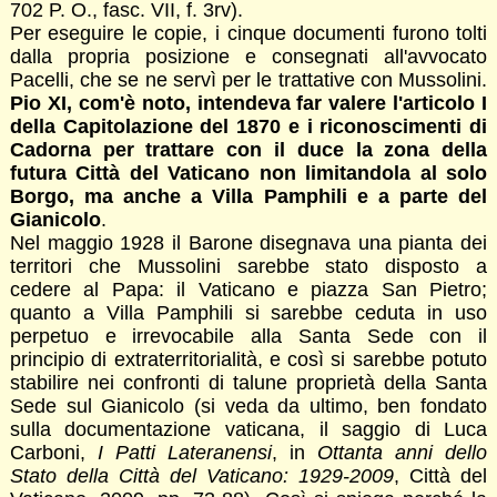
702 P. O., fasc. VII, f. 3rv).
Per eseguire le copie, i cinque documenti furono tolti
dalla propria posizione e consegnati all'avvocato
Pacelli, che se ne servì per le trattative con Mussolini.
Pio XI, com'è noto, intendeva far valere l'articolo I
della Capitolazione del 1870 e i riconoscimenti di
Cadorna per trattare con il duce la zona della
futura Città del Vaticano non limitandola al solo
Borgo, ma anche a Villa Pamphili e a parte del
Gianicolo
.
Nel maggio 1928 il Barone disegnava una pianta dei
territori che Mussolini sarebbe stato disposto a
cedere al Papa: il Vaticano e piazza San Pietro;
quanto a Villa Pamphili si sarebbe ceduta in uso
perpetuo e irrevocabile alla Santa Sede con il
principio di extraterritorialità, e così si sarebbe potuto
stabilire nei confronti di talune proprietà della Santa
Sede sul Gianicolo (si veda da ultimo, ben fondato
sulla documentazione vaticana, il saggio di Luca
Carboni,
I Patti Lateranensi
, in
Ottanta anni dello
Stato della Città del Vaticano: 1929-2009
, Città del