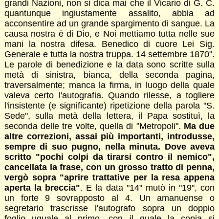
grandi Nazioni, non si dica mai che il Vicario di G. C.
quantunque ingiustamente assalito, abbia ad
acconsentire ad un grande spargimento di sangue. La
causa nostra è di Dio, e Noi mettiamo tutta nelle sue
mani la nostra difesa. Benedico di cuore Lei Sig.
Generale e tutta la nostra truppa. 14 settembre 1870".
Le parole di benedizione e la data sono scritte sulla
metà di sinistra, bianca, della seconda pagina,
traversalmente; manca la firma, in luogo della quale
valeva certo l'autografia. Quando rilesse, a togliere
l'insistente (e significante) ripetizione della parola "S.
Sede", sulla metà della lettera, il Papa sostituì, la
seconda delle tre volte, quella di "Metropoli".
Ma due
altre correzioni, assai più importanti, introdusse,
sempre di suo pugno, nella minuta. Dove aveva
scritto "pochi colpi da tirarsi contro il nemico",
cancellata la frase, con un grosso tratto di penna,
vergò sopra "aprire trattative per la resa appena
aperta la breccia"
. E la data "14" mutò in "19", con
un forte 9 sovrapposto al 4. Un amanuense o
segretario trascrisse l'autografo sopra un doppio
foglio uguale al primo, con il quale la copia si