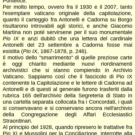
Pontefice.
Per molto tempo, ovvero fra il 1930 e il 2007, tanto
l'esemplare vaticano originale della capitolazione,
quanto il carteggio fra Antonelli e Cadorna su Borgo
risultarono introvabili agli storici, e anche Giacomo
Martina non poté servirsene per il suo monumentale
Pio IX
e anzi dubitò che una lettera del cardinale
Antonelli del 23 settembre a Cadorna fosse mai
esistita (
Pio IX
, 1867-1878, p. 246).
Il motivo dello "smarrimento" di quelle preziose carte
è oggi chiarito mediante nuovi riordinamenti
archivistici che si stanno compiendo in Archivio
Vaticano. Sappiamo così che il fascicolo di Pio IX
contenente la Capitolazione e le lettere di Cadorna ad
Antonelli e di questi al generale furono trasferiti dalla
rubrica 165 dell'archivio della Segreteria di Stato in
una cartella separata collocata fra i Concordati, i quali
si conservavano e si conservano ancora nell'archivio
della Congregazione degli Affari Ecclesiastici
Straordinari.
Al principio del 1928, quando ripresero le trattative fra
Pio XI e Mussolini per la Conciliazione, interrotte alla