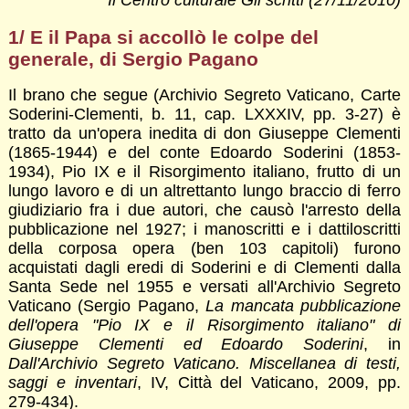
Il Centro culturale Gli scritti (27/11/2010)
1/ E il Papa si accollò le colpe del
generale, di Sergio Pagano
Il brano che segue (Archivio Segreto Vaticano, Carte
Soderini-Clementi, b. 11, cap. LXXXIV, pp. 3-27) è
tratto da un'opera inedita di don Giuseppe Clementi
(1865-1944) e del conte Edoardo Soderini (1853-
1934), Pio IX e il Risorgimento italiano, frutto di un
lungo lavoro e di un altrettanto lungo braccio di ferro
giudiziario fra i due autori, che causò l'arresto della
pubblicazione nel 1927; i manoscritti e i dattiloscritti
della corposa opera (ben 103 capitoli) furono
acquistati dagli eredi di Soderini e di Clementi dalla
Santa Sede nel 1955 e versati all'Archivio Segreto
Vaticano (Sergio Pagano,
La mancata pubblicazione
dell'opera "Pio IX e il Risorgimento italiano" di
Giuseppe Clementi ed Edoardo Soderini
, in
Dall'Archivio Segreto Vaticano. Miscellanea di testi,
saggi e inventari
, IV, Città del Vaticano, 2009, pp.
279-434).