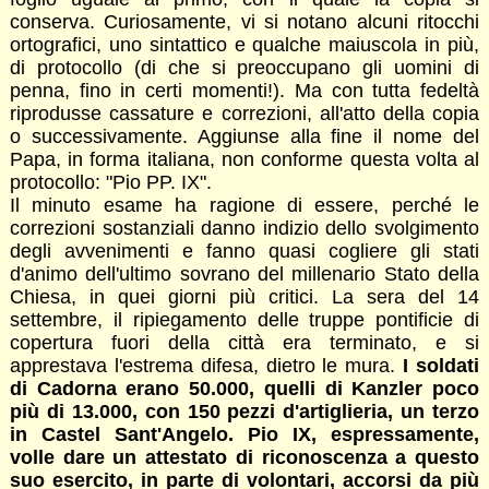
conserva. Curiosamente, vi si notano alcuni ritocchi
ortografici, uno sintattico e qualche maiuscola in più,
di protocollo (di che si preoccupano gli uomini di
penna, fino in certi momenti!). Ma con tutta fedeltà
riprodusse cassature e correzioni, all'atto della copia
o successivamente. Aggiunse alla fine il nome del
Papa, in forma italiana, non conforme questa volta al
protocollo: "Pio PP. IX".
Il minuto esame ha ragione di essere, perché le
correzioni sostanziali danno indizio dello svolgimento
degli avvenimenti e fanno quasi cogliere gli stati
d'animo dell'ultimo sovrano del millenario Stato della
Chiesa, in quei giorni più critici. La sera del 14
settembre, il ripiegamento delle truppe pontificie di
copertura fuori della città era terminato, e si
apprestava l'estrema difesa, dietro le mura.
I soldati
di Cadorna erano 50.000, quelli di Kanzler poco
più di 13.000, con 150 pezzi d'artiglieria, un terzo
in Castel Sant'Angelo. Pio IX, espressamente,
volle dare un attestato di riconoscenza a questo
suo esercito, in parte di volontari, accorsi da più