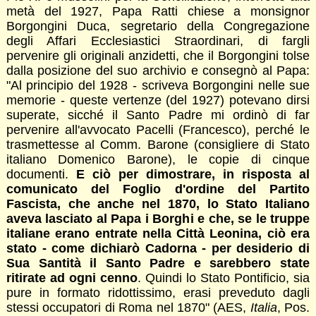
metà del 1927, Papa Ratti chiese a monsignor
Borgongini Duca, segretario della Congregazione
degli Affari Ecclesiastici Straordinari, di fargli
pervenire gli originali anzidetti, che il Borgongini tolse
dalla posizione del suo archivio e consegnò al Papa:
"Al principio del 1928 - scriveva Borgongini nelle sue
memorie - queste vertenze (del 1927) potevano dirsi
superate, sicché il Santo Padre mi ordinò di far
pervenire all'avvocato Pacelli (Francesco), perché le
trasmettesse al Comm. Barone (consigliere di Stato
italiano Domenico Barone), le copie di cinque
documenti.
E ciò per dimostrare, in risposta al
comunicato del Foglio d'ordine del Partito
Fascista, che anche nel 1870, lo Stato Italiano
aveva lasciato al Papa i Borghi e che, se le truppe
italiane erano entrate nella Città Leonina, ciò era
stato - come dichiarò Cadorna - per desiderio di
Sua Santità il Santo Padre e sarebbero state
ritirate ad ogni cenno
. Quindi lo Stato Pontificio, sia
pure in formato ridottissimo, erasi preveduto dagli
stessi occupatori di Roma nel 1870" (AES,
Italia
, Pos.