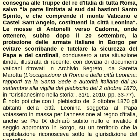
consegna alle truppe del re d'Italia di tutta Roma,
salvo "la parte limitata al sud dai bastioni Santo
Spirito, e che comprende il monte Vaticano e
Castel Sant'Angelo, costituenti la città Leonina".
Le mosse di Antonelli verso Cadorna, onde
ottenere, subito dopo il 20 settembre, la
protezione delle armate italiane in Borgo per
evitare scorribande e tutelare la sicurezza del
Papa e dei cardinali
, condussero a una situazione
ibrida, illustrata di recente, con dovizia di documenti
vaticani ritrovati in Archivio Segreto, da Saretta
Marotta (
L'occupazione di Roma e della città Leonina:
rapporti tra la Santa Sede e autorità italiane dal 20
settembre alla vigilia del plebiscito del 2 ottobre 1870
,
in "Cristianesimo nella storia", 31/1, 2010, pp. 33-77).
È noto poi che con il plebiscito del 2 ottobre 1870 gli
abitanti della città Leonina soggetta al Papa
votassero in massa per l'annessione al regno d'Italia,
anche se Pio IX dichiarò subito nullo e invalido il
seggio approntato in Borgo, su un territorio che la
capitolazione riconosceva sotto la giurisdizione del