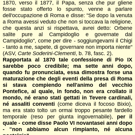
1870, verso il 1877, il Papa, senza che pur gliene
fosse stato offerto lo spunto, venne a parlare
dell'occupazione di Roma e disse: "Se dopo la venuta
a Roma avessi veduto che non si toccava la religione,
che questa anzi si rispettava, avrei detto: Orbene
salite pure al Campidoglio e governate dal
Campidoglio", come per dire - soggiungevami il Chigi
- tanto a me, sapete, di governare non importa niente"
(ASV,
Carte Soderini-Clementi
, b. 78, fasc. 2).
Rapportata al 1870 tale confessione di Pio IX
sarebbe poco credibile; ma sette anni dopo,
quando fu pronunciata, essa dimostra forse una
maturazione che degli eventi della presa di Roma
si stava compiendo nell'animo del vecchio
Pontefice, al quale, in fondo, non era crollato il
mondo, né erano stati gettati in Tevere cardinali,
né assaliti conventi
(come diceva il focoso Bixio),
ma era stato tolto un ormai troppo pesante fardello
temporale (reso per giunta ingovernabile),
per il
quale - come disse Paolo VI novantasei anni dopo
- "non abbiamo alcun rimpianto, né alcuna