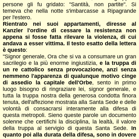
persone gli fu gridato: "Santità, non partite". Si
temeva che nella notte s'imbarcasse a Ripagrande
per l'estero.
Rientrato nei suoi appartamenti, diresse al
Kanzler l'ordine di cessare la resistenza non
appena si fosse fatta rilevare la violenza, di cui
andava a esser vittima. Il testo esatto della lettera
è questo
:
"Signor generale, Ora che si va a consumare un gran
sacrilegio e la più enorme ingiustizia,
e la truppa di
un re cattolico senza provocazione, anzi senza
nemmeno l'apparenza di qualunque motivo cinge
di assedio la capitale dell'Orbe
, sento in primo
luogo bisogno di ringraziare lei, signor generale, e
tutta la truppa nostra della generosa condotta finora
tenuta, dell'affezione mostrata alla Santa Sede e delle
volontà di consacrarsi interamente alla difesa di
questa metropoli. Sieno queste parole un documento
solenne che certifichi la disciplina, la lealtà, il valore
della truppa al servigio di questa Santa Sede.
In
quanto poi alla durata della difesa, sono in dovere