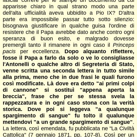
lasciar correre per le stampe un documento da cui
apparisse chiaro in qual strano modo una parte
dell'alta ufficialità aveva ubbidito a Pio IX? D'altra
parte era impossibile passar tutto sotto silenzio:
bisognava giustificare in qualche guisa l'ordine di
resistere che il Papa avrebbe dato anche contro ogni
speranza di buon esito, e malgrado dovesse
premergli tanto il rimanere in ogni caso il
Princeps
pacis
per eccellenza.
Dopo alquanto riflettere,
fosse il Papa a farlo da solo o ve lo consigliasse
l'Antonelli o qualche altro di Segreteria di Stato,
venne scritta una seconda lettera in tutto simile
alla prima, meno che in due frasi le quali furono
così modificate. Là dove era detto "ai primi colpi
di cannone" si sostituì "appena aperta la
breccia", frase che per se stessa svela la
rappezzatura e in ogni caso stona con la verità
storica. Dove poi si leggeva "a qualunque
spargimento di sangue" fu tolto il qualunque
mettendovi "a un grande spargimento di sangue"
.
La lettera, così emendata, fu pubblicata ne "La Civiltà
Cattolica" (7 gennaio 1871, pp. 107-8). Così per un