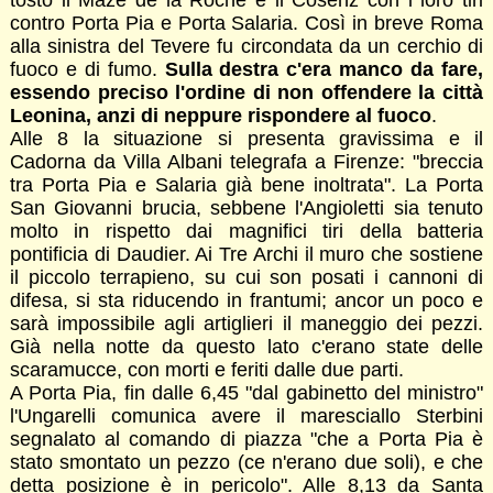
tosto il Mazè de la Roche e il Cosenz con i loro tiri
contro Porta Pia e Porta Salaria. Così in breve Roma
alla sinistra del Tevere fu circondata da un cerchio di
fuoco e di fumo.
Sulla destra c'era manco da fare,
essendo preciso l'ordine di non offendere la città
Leonina, anzi di neppure rispondere al fuoco
.
Alle 8 la situazione si presenta gravissima e il
Cadorna da Villa Albani telegrafa a Firenze: "breccia
tra Porta Pia e Salaria già bene inoltrata". La Porta
San Giovanni brucia, sebbene l'Angioletti sia tenuto
molto in rispetto dai magnifici tiri della batteria
pontificia di Daudier. Ai Tre Archi il muro che sostiene
il piccolo terrapieno, su cui son posati i cannoni di
difesa, si sta riducendo in frantumi; ancor un poco e
sarà impossibile agli artiglieri il maneggio dei pezzi.
Già nella notte da questo lato c'erano state delle
scaramucce, con morti e feriti dalle due parti.
A Porta Pia, fin dalle 6,45 "dal gabinetto del ministro"
l'Ungarelli comunica avere il maresciallo Sterbini
segnalato al comando di piazza "che a Porta Pia è
stato smontato un pezzo (ce n'erano due soli), e che
detta posizione è in pericolo". Alle 8,13 da Santa