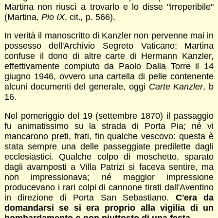
Martina non riuscì a trovarlo e lo disse "irreperibile"
(Martina
, Pio IX
, cit.
,
p. 566).
In verità il manoscritto di Kanzler non pervenne mai in
possesso dell'Archivio Segreto Vaticano; Martina
confuse il dono di altre carte di Hermann Kanzler,
effettivamente compiuto da Paolo Dalla Torre il 14
giugno 1946, ovvero una cartella di pelle contenente
alcuni documenti del generale, oggi
Carte Kanzler
, b
16.
Nel pomeriggio del 19 (settembre 1870) il passaggio
fu animatissimo su la strada di Porta Pia; né vi
mancarono preti, frati, fin qualche vescovo: questa è
stata sempre una delle passeggiate predilette dagli
ecclesiastici. Qualche colpo di moschetto, sparato
dagli avamposti a Villa Patrizi si faceva sentire, ma
non impressionava; né maggior impressione
producevano i rari colpi di cannone tirati dall'Aventino
in direzione di Porta San Sebastiano.
C'era da
domandarsi se si era proprio alla vigilia di un