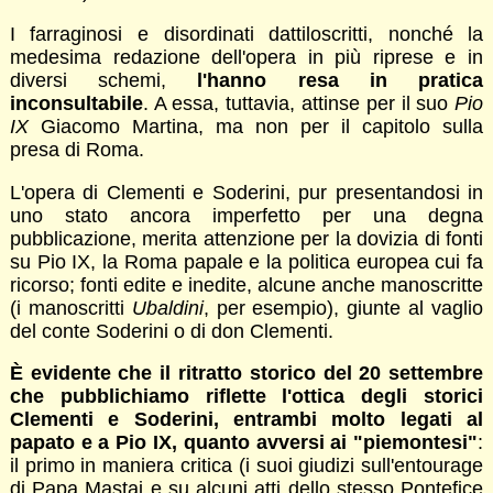
I farraginosi e disordinati dattiloscritti, nonché la
medesima redazione dell'opera in più riprese e in
diversi schemi,
l'hanno resa in pratica
inconsultabile
. A essa, tuttavia, attinse per il suo
Pio
IX
Giacomo Martina, ma non per il capitolo sulla
presa di Roma.
L'opera di Clementi e Soderini, pur presentandosi in
uno stato ancora imperfetto per una degna
pubblicazione, merita attenzione per la dovizia di fonti
su Pio IX, la Roma papale e la politica europea cui fa
ricorso; fonti edite e inedite, alcune anche manoscritte
(i manoscritti
Ubaldini
, per esempio), giunte al vaglio
del conte Soderini o di don Clementi.
È evidente che il ritratto storico del 20 settembre
che pubblichiamo riflette l'ottica degli storici
Clementi e Soderini, entrambi molto legati al
papato e a Pio IX, quanto avversi ai "piemontesi"
:
il primo in maniera critica (i suoi giudizi sull'entourage
di Papa Mastai e su alcuni atti dello stesso Pontefice