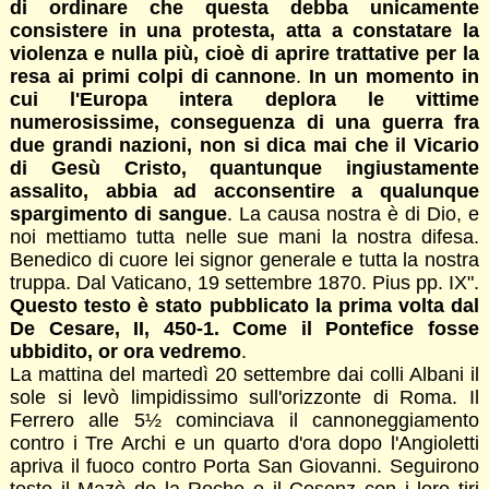
di ordinare che questa debba unicamente
consistere in una protesta, atta a constatare la
violenza e nulla più, cioè di aprire trattative per la
resa ai primi colpi di cannone
.
In un momento in
cui l'Europa intera deplora le vittime
numerosissime, conseguenza di una guerra fra
due grandi nazioni, non si dica mai che il Vicario
di Gesù Cristo, quantunque ingiustamente
assalito, abbia ad acconsentire a qualunque
spargimento di sangue
. La causa nostra è di Dio, e
noi mettiamo tutta nelle sue mani la nostra difesa.
Benedico di cuore lei signor generale e tutta la nostra
truppa. Dal Vaticano, 19 settembre 1870. Pius pp. IX".
Questo testo è stato pubblicato la prima volta dal
De Cesare, II, 450-1. Come il Pontefice fosse
ubbidito, or ora vedremo
.
La mattina del martedì 20 settembre dai colli Albani il
sole si levò limpidissimo sull'orizzonte di Roma. Il
Ferrero alle 5½ cominciava il cannoneggiamento
contro i Tre Archi e un quarto d'ora dopo l'Angioletti
apriva il fuoco contro Porta San Giovanni. Seguirono