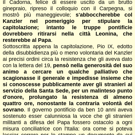
Il Cadorna, felice di essere uscito da un brutto
ginepraio, ripreso il colloquio con il Carpegna, si
mostrò più maneggievole;
s'abboccherebbe col
Kanzler nel pomeriggio per stipulare la
capitolazione; intanto le truppe pontificie
dovrebbero ritirarsi nella città Leonina, che
resterebbe al Papa
.
Sottoscritta appena la capitolazione, Pio IX, edotto
della disubbidienza più o meno volontaria del Kanzler
ai precisi ordini circa la resistenza che gli aveva dato
con la lettera del 19,
pensò nella generosità del suo
animo a cercare un qualche palliativo che
scagionasse il generale e impedisse insieme che
si conoscesse pubblicamente aver gli stranieri al
servizio della Santa Sede, per un malinteso punto
d'onore, prolungato la resistenza di almeno
quattro ore, nonostante la contraria volontà del
sovrano
. Il governo pontificio da ben 10 anni aveva
sostenuto esser calunniosa la voce che gli stranieri
militanti a difesa del Papa fossero ostacolo a ogni
misura conciliatrice con l'Italia: ora come si poteva