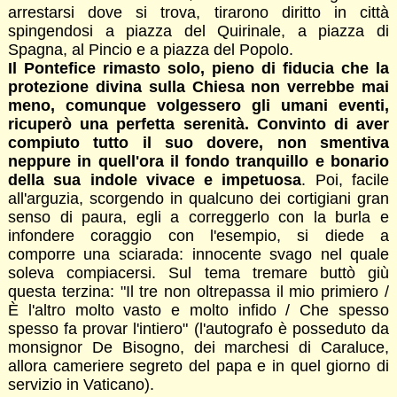
arrestarsi dove si trova, tirarono diritto in città
spingendosi a piazza del Quirinale, a piazza di
Spagna, al Pincio e a piazza del Popolo.
Il Pontefice rimasto solo, pieno di fiducia che la
protezione divina sulla Chiesa non verrebbe mai
meno, comunque volgessero gli umani eventi,
ricuperò una perfetta serenità. Convinto di aver
compiuto tutto il suo dovere, non smentiva
neppure in quell'ora il fondo tranquillo e bonario
della sua indole vivace e impetuosa
. Poi, facile
all'arguzia, scorgendo in qualcuno dei cortigiani gran
senso di paura, egli a correggerlo con la burla e
infondere coraggio con l'esempio, si diede a
comporre una sciarada: innocente svago nel quale
soleva compiacersi. Sul tema tremare buttò giù
questa terzina: "Il tre non oltrepassa il mio primiero /
È l'altro molto vasto e molto infido / Che spesso
spesso fa provar l'intiero" (l'autografo è posseduto da
monsignor De Bisogno, dei marchesi di Caraluce,
allora cameriere segreto del papa e in quel giorno di
servizio in Vaticano).