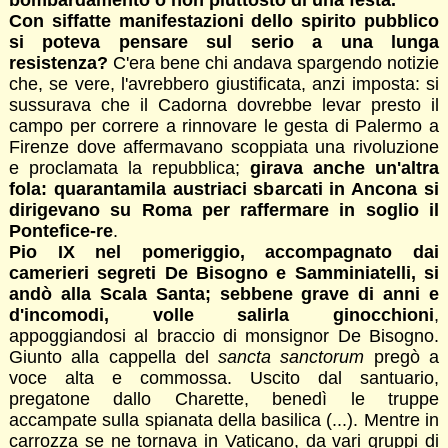
bombardamento o non piuttosto di una festa.
Con siffatte manifestazioni dello spirito pubblico
si poteva pensare sul serio a una lunga
resistenza?
C'era bene chi andava spargendo notizie
che, se vere, l'avrebbero giustificata, anzi imposta: si
sussurava che il Cadorna dovrebbe levar presto il
campo per correre a rinnovare le gesta di Palermo a
Firenze dove affermavano scoppiata una rivoluzione
e proclamata la repubblica;
girava anche un'altra
fola: quarantamila austriaci sbarcati in Ancona si
dirigevano su Roma per raffermare in soglio il
Pontefice-re
.
Pio IX nel pomeriggio, accompagnato dai
camerieri segreti De Bisogno e Samminiatelli, si
andò alla Scala Santa; sebbene grave di anni e
d'incomodi, volle salirla ginocchioni
,
appoggiandosi al braccio di monsignor De Bisogno.
Giunto alla cappella del
sancta sanctorum
pregò a
voce alta e commossa. Uscito dal santuario,
pregatone dallo Charette, benedì le truppe
accampate sulla spianata della basilica (...). Mentre in
carrozza se ne tornava in Vaticano, da vari gruppi di