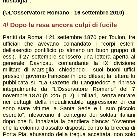
nostalgia"
.
(©L'Osservatore Romano - 16 settembre 2010)
4/ Dopo la resa ancora colpi di fucile
Partiti da Roma il 21 settembre 1870 per Toulon, tre
ufficiali che avevano comandato i "corpi esteri"
dell'esercito pontificio (o almeno un buon gruppo di
essi), il 27 settembre scrissero una lettera aperta al
generale Davricau, comandante la IX divisione
militare di Marsiglia, chiedendo i suoi buoni uffici
presso il governo francese in loro difesa; la lettera fu
pubblicata su "La Gazette du Languedoc" e ripresa
integralmente da "L'Osservatore Romano" del 7
novembre 1870 (n. 225, p. 2). I militari, "senza entrare
nei dettagli della inqualificabile aggressione di cui
sono state vittime la Santa Sede e il suo piccolo
esercito", rilevavano il contegno dei soldati italiani
dopo che fu innalzata la bandiera bianca: "Avvenne
che la colonna d'assalto disposta contro la breccia di
Porta Pia, abusando della tregua accettata, non solo