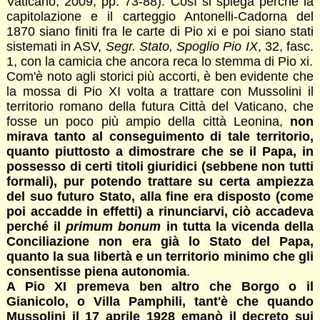
Vaticano, 2009, pp. 73-88). Così si spiega perché la
capitolazione e il carteggio Antonelli-Cadorna del
1870 siano finiti fra le carte di Pio xi e poi siano stati
sistemati in ASV,
Segr. Stato, Spoglio Pio IX
, 32, fasc.
1, con la camicia che ancora reca lo stemma di Pio xi.
Com'è noto agli storici più accorti, è ben evidente che
la mossa di Pio XI volta a trattare con Mussolini il
territorio romano della futura Città del Vaticano, che
fosse un poco più ampio della città Leonina,
non
mirava tanto al conseguimento di tale territorio,
quanto piuttosto a dimostrare che se il Papa, in
possesso di certi titoli giuridici (sebbene non tutti
formali), pur potendo trattare su certa ampiezza
del suo futuro Stato, alla fine era disposto (come
poi accadde in effetti) a rinunciarvi, ciò accadeva
perché il
primum bonum
in tutta la vicenda della
Conciliazione non era già lo Stato del Papa,
quanto la sua libertà e un territorio minimo che gli
consentisse piena autonomia
.
A Pio XI premeva ben altro che Borgo o il
Gianicolo, o Villa Pamphili, tant'è che quando
Mussolini il 17 aprile 1928 emanò il decreto sui