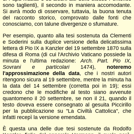
sono taglienti), il secondo in maniera accomodante.
Si avrà modo di osservare, tuttavia, la buona tenuta
del racconto storico, comprovato dalle fonti che
conosciamo, con talune divergenze o sfumature.
Per esempio, quanto alla tesi sostenuta da Clementi
e Soderini sulla duplice versione della delicatissima
lettera di Pio IX a Kanzler del 19 settembre 1870 sulla
difesa di Roma (di cui l'Archivio Vaticano possiede la
minuta e l'ultima redazione:
Arch. Part. Pio IX,
Sovrani e particolari
1474),
noteremo
l'approssimazione della data
, che i nostri autori
ritengono sicura al 19 settembre, mentre la minuta ha
la data del 14 settembre (corretta poi in 19); essi
credono che le modifiche al testo siano avvenute
quantomeno il 20 settembre, se non il 21, quando il
testo doveva essere consegnato al gesuita Piccirillo
per la pubblicazione su "La Civiltà Cattolica", che
infatti recepì la versione emendata.
È questa una delle due tesi sostenute da Rodolfo