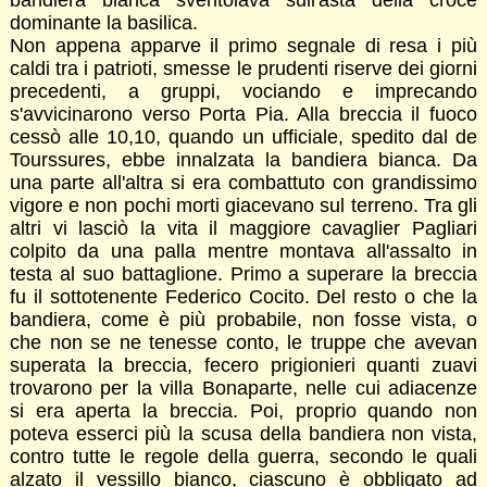
bandiera bianca sventolava sull'asta della croce
dominante la basilica.
Non appena apparve il primo segnale di resa i più
caldi tra i patrioti, smesse le prudenti riserve dei giorni
precedenti, a gruppi, vociando e imprecando
s'avvicinarono verso Porta Pia. Alla breccia il fuoco
cessò alle 10,10, quando un ufficiale, spedito dal de
Tourssures, ebbe innalzata la bandiera bianca. Da
una parte all'altra si era combattuto con grandissimo
vigore e non pochi morti giacevano sul terreno. Tra gli
altri vi lasciò la vita il maggiore cavaglier Pagliari
colpito da una palla mentre montava all'assalto in
testa al suo battaglione. Primo a superare la breccia
fu il sottotenente Federico Cocito. Del resto o che la
bandiera, come è più probabile, non fosse vista, o
che non se ne tenesse conto, le truppe che avevan
superata la breccia, fecero prigionieri quanti zuavi
trovarono per la villa Bonaparte, nelle cui adiacenze
si era aperta la breccia. Poi, proprio quando non
poteva esserci più la scusa della bandiera non vista,
contro tutte le regole della guerra, secondo le quali
alzato il vessillo bianco, ciascuno è obbligato ad