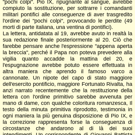
"pochi colpi". Pio IX, ripugnante al sangue, avrebbe
compiuto la sostituzione, per sottrarre i comandanti
militari pontifici alle conseguenze di aver trasgredito
l'ordine dei "pochi colpi", provocando le perdite (49
morti di parte italiana, una ventina di pontifici).
La lettera, antidatata al 19, avrebbe avuto in realtà la
sua redazione finale posteriormente al 20. Ciò che
farebbe pensare anche l'espressione "appena aperta
la breccia", perché il Papa non poteva prevedere alla
vigilia quanto accadde la mattina del 20, e
l'espugnazione avrebbe potuto essere effettuata in
altra maniera che aprendo il famoso varco a
cannonate. Un nipote del capo di stato maggiore
dell'esercito pontificio, maggiore Fortunato Rivalta, ha
anzi narrato recentemente che la restituzione della
lettera con l'ordine primitivo sarebbe avvenuta per
mano di dame, con qualche coloritura romanzesca, Il
testo della minuta primitiva riprodotto, testimonia in
ogni maniera la più genuina disposizione di Pio IX, e
la correzione rappresenta forse la conseguenza di
circostanze che andarono al di là dei suoi
intendimenti. Un corrispondente di Giovanni Battista