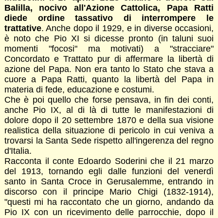
Balilla, nocivo all'Azione Cattolica, Papa Ratti
diede ordine tassativo di interrompere le
trattative
. Anche dopo il 1929, e in diverse occasioni,
è noto che Pio XI si dicesse pronto (in taluni suoi
momenti "focosi" ma motivati) a "stracciare"
Concordato e Trattato pur di affermare la libertà di
azione del Papa. Non era tanto lo Stato che stava a
cuore a Papa Ratti, quanto la libertà del Papa in
materia di fede, educazione e costumi.
Che è poi quello che forse pensava, in fin dei conti,
anche Pio IX, al di là di tutte le manifestazioni di
dolore dopo il 20 settembre 1870 e della sua visione
realistica della situazione di pericolo in cui veniva a
trovarsi la Santa Sede rispetto all'ingerenza del regno
d'Italia.
Racconta il conte Edoardo Soderini che il 21 marzo
del 1913, tornando egli dalle funzioni del venerdì
santo in Santa Croce in Gerusalemme, entrando in
discorso con il principe Mario Chigi (1832-1914),
"questi mi ha raccontato che un giorno, andando da
Pio IX con un ricevimento delle parrocchie, dopo il