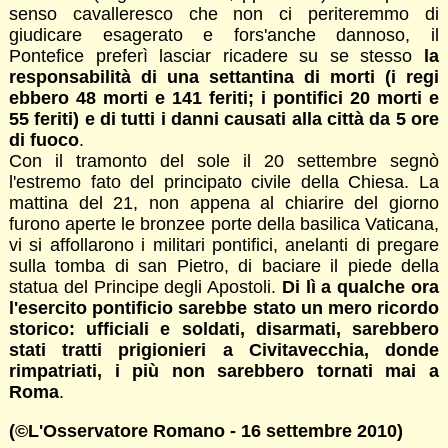
senso cavalleresco che non ci periteremmo di
giudicare esagerato e fors'anche dannoso, il
Pontefice preferì lasciar ricadere su se stesso
la
responsabilità di una settantina di morti (i regi
ebbero 48 morti e 141 feriti; i pontifici 20 morti e
55 feriti) e di tutti i danni causati alla città da 5 ore
di fuoco
.
Con il tramonto del sole il 20 settembre segnò
l'estremo fato del principato civile della Chiesa. La
mattina del 21, non appena al chiarire del giorno
furono aperte le bronzee porte della basilica Vaticana,
vi si affollarono i militari pontifici, anelanti di pregare
sulla tomba di san Pietro, di baciare il piede della
statua del Principe degli Apostoli.
Di lì a qualche ora
l'esercito pontificio sarebbe stato un mero ricordo
storico: ufficiali e soldati, disarmati, sarebbero
stati tratti prigionieri a Civitavecchia, donde
rimpatriati, i più non sarebbero tornati mai a
Roma
.
(©L'Osservatore Romano - 16 settembre 2010)