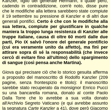
Kanzler, figlio del generale Hermann, il quale però,
cadendo in contraddizione, com'è noto, disse pure
che le modifiche alla lettera sarebbero state compiute
il 19 settembre su pressione di Kanzler e di altri due
generali pontifici.
Certo è che con le modifiche alla
sua lettera, compiute per giustificare in qualche
maniera la troppo lunga resistenza di Kanzler alle
truppe italiane, causa di oltre 60 morti dalle due
parti, Pio IX salvò l'onore del generale pontificio
(cui era veramente unito da affetto), ma finì per
attirare sopra di sé la responsabilità (che invece
cercò di evitare fino all'ultimo) dello spargimento
di sangue (così pensa anche Martina).
Giova qui precisare ciò che lo storico gesuita afferma
a proposito del manoscritto di Rodolfo Kanzler (209
pagine, senza frontespizio e titolo): il manoscritto
sarebbe stato recuperato da monsignor Enrico Pucci
su una bancarella romana, donato al conte Paolo
Dalla Torre che lo avrebbe a sua volta donato
all'Archivio Segreto Vaticano (e qui avrebbe assunto
la segnatura
Carte Kanzler
a 41), dove però Giacomo