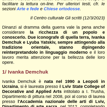
facilitare la lettura on-line. Per ulteriori testi, cfr. le
sezioni
Arte e fede
e
Chiese ortodosse
.
Il Centro culturale Gli scritti (12/3/2023)
Dinanzi al dramma della guerra vale la pena anche
considerare
la ricchezza di un popolo e
conoscerlo. Due iconografe di quella terra, Ivanka
Demchuk e Lyuba Yatskiv, sempre attingendo alla
tradizione orientale, stanno dipingendo
reinterpretandolo in linguaggio moderno
e il loro
lavoro merita attenzione per la bellezza delle loro
opere.
1/ Ivanka Demchuk
Ivanka Demchuk è
nata nel 1990 a Leopoli in
Ucraina
, si è laureata presso il
Lviv State College of
Decorative and Applied Arts
intitolato a I. Trusha,
Dipartimento di pittura nel 2008, poi al corso di laurea
presso
l'Accademia nazionale delle arti di Lviv,
Dipartimento di arte sacra
, nel 2012, completando