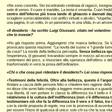
«Ne sono convinto. Sto incontrando centinaia di ragazzi, insegnan
sete di senso. Il cuore è inaridito. La testa è smarrita. Cuori fred
centro dell’Inferno più trova lande di ghiaccio e dannati dagl
sciogliere surriscaldandolo con artifici virtuali o alcolici, “stup
una pagina, in un volto, in un panorama, in una sfida, in un amo
«Il desiderio - ha scritto Luigi Giussani, citato nel volantin
che lo investe?
«Ho già risposto prima. Aggiungerei che manca bellezza. Se l
provocano questa reazione: “La novità del suono e ‘l grande lume
da cosa? La novità della bellezza percepita.
Senza bellezza spar
l’esperienza, (il giovane) trovandosi sempre in mezzo ad eccess
contentarsi del poco, a rinunziare alla speranza dell’ottimo o de
trasformando in versi la prosa dell’ordinario».
«Chi o che cosa può ridestare il desiderio?» Lei cosa rispo
«
Testimoni della felicità. Oltre alla bellezza, questo è l’a
Andare a caccia delle persone felici e chiedere loro ragione della 
mi disse che avrei fatto meglio a leggere meno poesia e a guardare
sua libertà, di non portare in classe la differenza tra il bello 
relativismo è la cultura dell’indifferenza (non c’è differenza 
testimoniare ciò che fa la differenza tra il vero e il falso, tra i
con la sterile proposta di regole, ma con la promessa di avventu
per essere l’inizio di qualcosa di unico: solo chi sa che la sua vit