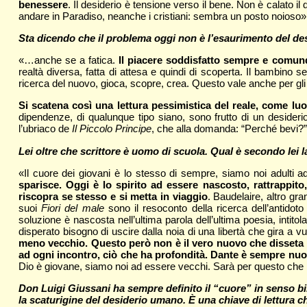
benessere
. Il desiderio è tensione verso il bene. Non è calato i
andare in Paradiso, neanche i cristiani: sembra un posto noioso»
Sta dicendo che il problema oggi non è l’esaurimento del des
«…anche se a fatica.
Il piacere soddisfatto sempre e comunq
realtà diversa, fatta di attesa e quindi di scoperta. Il bambino 
ricerca del nuovo, gioca, scopre, crea. Questo vale anche per gli a
Si scatena così una lettura pessimistica del reale, come lu
dipendenze, di qualunque tipo siano, sono frutto di un desideri
l’ubriaco de
Il Piccolo Principe
, che alla domanda: “Perché bevi?”,
Lei oltre che scrittore è uomo di scuola. Qual è secondo lei
«Il cuore dei giovani è lo stesso di sempre, siamo noi adulti ad
sparisce. Oggi è lo spirito ad essere nascosto, rattrappit
riscopra se stesso e si metta in viaggio
. Baudelaire, altro gr
suoi
Fiori del male
sono il resoconto della ricerca dell’antidoto
soluzione è nascosta nell’ultima parola dell’ultima poesia, intitol
disperato bisogno di uscire dalla noia di una libertà che gira a v
meno vecchio. Questo però non è il vero nuovo che disseta il 
ad ogni incontro, ciò che ha profondità. Dante è sempre nu
Dio è giovane, siamo noi ad essere vecchi. Sarà per questo che il
Don Luigi Giussani ha sempre definito il “cuore” in senso bib
la scaturigine del desiderio umano. È una chiave di lettura 