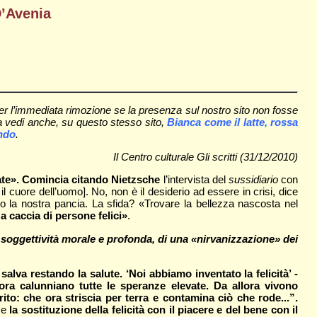
D’Avenia
er l’immediata rimozione se la presenza sul nostro sito non fosse
nia vedi anche, su questo stesso sito,
Bianca come il latte, rossa
ndo
.
Il Centro culturale Gli scritti (31/12/2010)
vate». Comincia citando Nietzsche
l’intervista del
sussidiario
con
 cuore dell’uomo]. No, non è il desiderio ad essere in crisi, dice
no la nostra pancia. La sfida? «Trovare la bellezza nascosta nel
 caccia di persone felici»
.
ra soggettività morale e profonda, di una «nirvanizzazione» dei
salva restando la salute. ‘Noi abbiamo inventato la felicità’ -
ora calunniano tutte le speranze elevate. Da allora vivono
ito: che ora striscia per terra e contamina ciò che rode...”.
i e
la sostituzione della felicità con il piacere e del bene con il