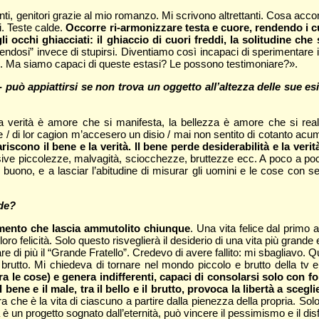
ti, genitori grazie al mio romanzo. Mi scrivono altrettanti. Cosa acc
di. Teste calde.
Occorre ri-armonizzare testa e cuore, rendendo i cu
i occhi ghiacciati: il ghiaccio di cuori freddi, la solitudine che
efacendosi” invece di stupirsi. Diventiamo così incapaci di sperimentare 
re. Ma siamo capaci di queste estasi? Le possono testimoniare?».
o - può appiattirsi se non trova un oggetto all’altezza delle sue e
a verità è amore che si manifesta, la bellezza è amore che si re
 / di lor cagion m’accesero un disio / mai non sentito di cotanto acu
iscono il bene e la verità. Il bene perde desiderabilità e la veri
ive piccolezze, malvagità, sciocchezze, bruttezze ecc. A poco a poco
l buono, e a lasciar l’abitudine di misurar gli uomini e le cose con s
nde?
rgomento che lascia ammutolito chiunque
. Una vita felice dal primo 
loro felicità. Solo questo risveglierà il desiderio di una vita più gra
 di più il “Grande Fratello”. Credevo di avere fallito: mi sbagliavo. 
e il brutto. Mi chiedeva di tornare nel mondo piccolo e brutto della 
tra le cose) e genera indifferenti, capaci di consolarsi solo con f
l bene e il male, tra il bello e il brutto, provoca la libertà a scegli
ra che è la vita di ciascuno a partire dalla pienezza della propria. S
a è un progetto sognato dall’eternità, può vincere il pessimismo e il dis