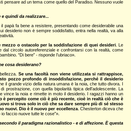
e. Basti pensare ad un tema come quello del Paradiso. Nessuno vuole
e quindi da realizzare...
 il papà fa bene a resistere, presentando come desiderabile una
ui desiderio non è sempre soddisfatto, entra nella realtà, va alla
atività.
me mezzo o ostacolo per la soddisfazione di quei desideri
. Le
 dal circolo autoreferenziale e confrontarsi con la realtà, come
bambino. “Di bere” - risponde l’ubriaco».
 Che cosa desiderano?
 bellezza.
Se una facoltà non viene utilizzata si rattrappisce,
esto pozzo profondo di insoddisfazione, perché il desiderio
e il grande vizio della natura umana è la noia, che tutto divora. I
i prostrazione, con quella bipolarità tipica dell’adolescente. La
 vince la noia e rimette in moto il desiderio. I ragazzi hanno un
o è percepito come ciò è più recente, cioè in realtà ciò che è
nuovo si trova solo in ciò che sa dare sempre più di sé stesso
 nuovi. Dio è il nuovo per eccellenza
. Chesterton diceva che
io faccio nuove tutte le cose”».
secondo il paradigma razionalistico - e di affezione. È questa