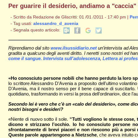
Per guarire il desiderio, andiamo a "caccia"
- Scritto da Redazione de Gliscritti: 01 /01 /2011 - 17:40 pm |
Per
- Tag usati:
alessandro_d_avenia
- Segnala questo articolo:
Riprendiamo dal sito
www.ilsussidiario.net
un’intervista ad Ale
gradita a qualcuno degli aventi diritto. I neretti sono nostri ed h
come il sangue. Intervista sull'adolescenza
,
Lettera ai profes
«Ho conosciuto persone nobili che hanno perduto la loro spe
lo scrittore Alessandro D’Avenia a proposito dell'ultimo volantin
D’Avenia, ma il nostro senso per il bene capace di suscitarlo. 
quotidiano, trasformando in versi la prosa dell’ordinario», dice l’a
Secondo lei è vero che c’è un «calo del desiderio», come dice 
nostri bisogni e desideri?
«Niente di nuovo sotto il sole.
“Tutti vogliono le stesse cose, 
dicono e strizzano l’occhio. Io ho conosciuto persone nob
sfrontatamente di brevi piaceri e non riescono più a porsi n
Queste parole appartengono a Nietzsche
, che aveva intuito 