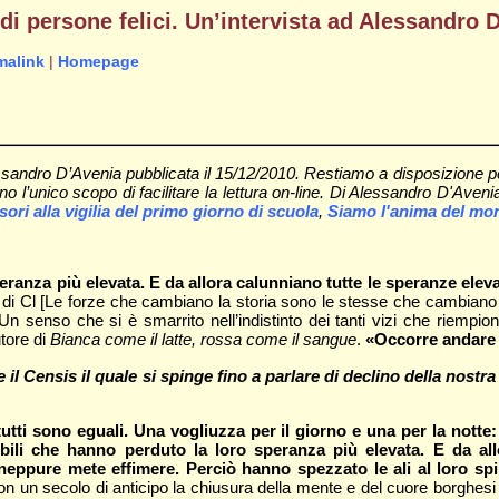
 di persone felici. Un’intervista ad Alessandro 
malink
|
Homepage
ssandro D’Avenia pubblicata il 15/12/2010. Restiamo a disposizione p
anno l’unico scopo di facilitare la lettura on-line. Di Alessandro D'Ave
sori alla vigilia del primo giorno di scuola
,
Siamo l'anima del mo
ranza più elevata. E da allora calunniano tutte le speranze ele
o di Cl [Le forze che cambiano la storia sono le stesse che cambiano il
Un senso che si è smarrito nell’indistinto dei tanti vizi che riempio
utore di
Bianca come il latte, rossa come il sangue
.
«Occorre andare a
il Censis il quale si spinge fino a parlare di declino della nost
tutti sono eguali. Una vogliuzza per il giorno e una per la notte: 
ili che hanno perduto la loro speranza più elevata. E da all
eppure mete effimere. Perciò hanno spezzato le ali al loro spir
con un secolo di anticipo la chiusura della mente e del cuore borghes