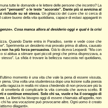
omuna tutte le domande e le lettere delle persone che incontro? La
ori “pensanti” o le teste “accorate”. Dante più si avvicina al
 si richiude su sé stessa
. Un ghiaccio del cuore che si cerca di
il calore buono della vita quotidiana, capace di estasi appaganti in
sigenze». Cosa manca allora al desiderio oggi e qual è la crisi
alizza. Quando Dante entra in Paradiso, sente e vede cose che
me”. Sperimenta un desiderio mai provato prima di allora, causato
tà non ha più forza persuasiva
. Già lo diceva Leopardi: “Ma con
 si abitua a stimare quei piccoli pregi che prima disprezzava, a
e stesso”. La sfida è trovare la bellezza nascosta nel quotidiano,
all’ultimo momento è una vita che vale la pena di essere vissuta.
nde e piena. Una volta una studentessa dopo una lezione sulla poesia
Quella ragazza in realtà mi stava chiedendo di non provocare più la
tv e di smetterla di complicarle la vita comoda che aveva scelto.
Il
orti e continue emozioni. Solo chi sa, vuole e ha il coraggio di
ere
. La libertà ha bisogno oggi di essere chiamata all’appello, non
olo chi ha una vocazione può provocarne altre. Ogni uomo è creato
fattismo dilaganti».