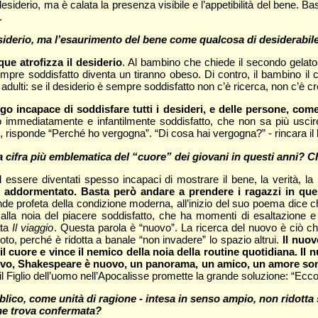
l desiderio, ma è calata la presenza visibile e l’appetibilità del ben
.
iderio, ma l’esaurimento del bene come qualcosa di desiderabile 
ue atrofizza il desiderio
. Al bambino che chiede il secondo gelato
sempre soddisfatto diventa un tiranno obeso. Di contro, il bambino il c
dulti: se il desiderio è sempre soddisfatto non c’è ricerca, non c’è cre
ogo incapace di soddisfare tutti i desideri, e delle persone, co
o immediatamente e infantilmente soddisfatto, che non sa più uscire
 risponde “Perché ho vergogna”. “Di cosa hai vergogna?” - rincara il 
 la cifra più emblematica del “cuore” dei giovani in questi anni?
 essere diventati spesso incapaci di mostrare il bene, la verità, la
o, addormentato. Basta però andare a prendere i ragazzi in qu
ande profeta della condizione moderna, all’inizio del suo poema dice ch
 alla noia del piacere soddisfatto, che ha momenti di esaltazione e d
ata
Il viaggio
. Questa parola è “nuovo”. La ricerca del nuovo è ciò che
uoto, perché è ridotta a banale “non invadere” lo spazio altrui.
Il nuov
cuore e vince il nemico della noia della routine quotidiana. Il 
ovo, Shakespeare è nuovo, un panorama, un amico, un amore sono
 Figlio dell’uomo nell’Apocalisse promette la grande soluzione: “Ecco 
lico, come unità di ragione - intesa in senso ampio, non ridotta 
che trova confermata?