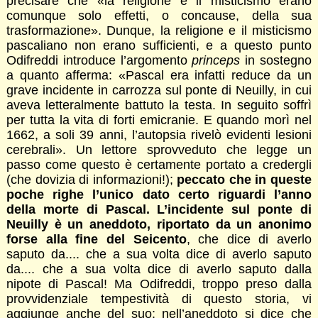
precisare che «la religione e il misticismo erano
comunque solo effetti, o concause, della sua
trasformazione». Dunque, la religione e il misticismo
pascaliano non erano sufficienti, e a questo punto
Odifreddi introduce l’argomento
princeps
in sostegno
a quanto afferma: «Pascal era infatti reduce da un
grave incidente in carrozza sul ponte di Neuilly, in cui
aveva letteralmente battuto la testa. In seguito soffrì
per tutta la vita di forti emicranie. E quando morì nel
1662, a soli 39 anni, l’autopsia rivelò evidenti lesioni
cerebrali». Un lettore sprovveduto che legge un
passo come questo è certamente portato a credergli
(che dovizia di informazioni!);
peccato che in queste
poche righe l’unico dato certo riguardi l’anno
della morte di Pascal. L’incidente sul ponte di
Neuilly è un aneddoto, riportato da un anonimo
forse alla fine del Seicento
, che dice di averlo
saputo da.... che a sua volta dice di averlo saputo
da.... che a sua volta dice di averlo saputo dalla
nipote di Pascal! Ma Odifreddi, troppo preso dalla
provvidenziale tempestività di questo storia, vi
aggiunge anche del suo: nell’aneddoto si dice che