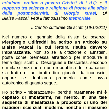
cristiano, cretino o povero Cristo? di L.d.Q.
e
Il
rapporto tra scienza e religione di fronte alle sfide
della postmodernità, di Giorgio Israel
. Di
Blaise Pascal, vedi il famosissimo
Memoriale
.
Il Centro culturale Gli scritti (19/1/2011)
Nel numero di gennaio della rivista
Le scienze,
Piergiorgio Odifreddi ha scritto un articolo su
Blaise Pascal la cui lettura risulta davvero
imbarazzante
. Non so se la citazione di Einstein,
posta come premessa all’articolo per introdurre il
tema degli scritti di Desargues e Descartes, secondo
cui «la scienza non è una repubblica delle banane»,
sia frutto di un brutto tiro giocato dall’inconscio,
oppure se dobbiamo prenderla come avvio
autoironico di quanto segue...
Ho scritto «imbarazzante» perché
raramente mi è
capitato di imbattermi, nel merito, in una tale
sequenza di inesattezze a proposito di uno dei
maggiori scienziati moderni, nonché il massimo