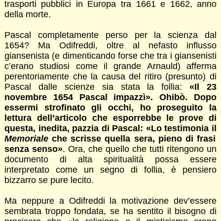
trasporti pubblici in Europa tra 1661 e 1662, anno
della morte.
Pascal completamente perso per la scienza dal
1654? Ma Odifreddi, oltre al nefasto influsso
giansenista (e dimenticando forse che tra i giansenisti
c’erano studiosi come il grande Arnauld) afferma
perentoriamente che la causa del ritiro (presunto) di
Pascal dalle scienze sia stata la follia:
«Il 23
novembre 1654 Pascal impazzì». Ohibò. Dopo
essermi strofinato gli occhi, ho proseguito la
lettura dell’articolo che esporrebbe le prove di
questa, inedita, pazzia di Pascal: «Lo testimonia il
Memoriale
che scrisse quella sera, pieno di frasi
senza senso»
. Ora, che quello che tutti ritengono un
documento di alta spiritualità possa essere
interpretato come un segno di follia, è pensiero
bizzarro se pure lecito.
Ma neppure a Odifreddi la motivazione dev’essere
sembrata troppo fondata, se ha sentito il bisogno di