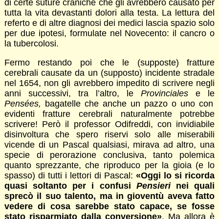
di certe suture craniche che gli avrebbero causato per
tutta la vita devastanti dolori alla testa. La lettura del
referto e di altre diagnosi dei medici lascia spazio solo
per due ipotesi, formulate nel Novecento: il cancro o
la tubercolosi.
Fermo restando poi che le (supposte) fratture
cerebrali causate da un (supposto) incidente stradale
nel 1654, non gli avrebbero impedito di scrivere negli
anni successivi, tra l’altro, le
Provinciales
e le
Pensées,
bagatelle che anche un pazzo o uno con
evidenti fratture cerebrali naturalmente potrebbe
scrivere! Però il professor Odifreddi, con invidiabile
disinvoltura che spero riservi solo alle miserabili
vicende di un Pascal qualsiasi, mirava ad altro, una
specie di perorazione conclusiva, tanto polemica
quanto sprezzante, che riproduco per la gioia (e lo
spasso) di tutti i lettori di Pascal:
«Oggi lo si ricorda
quasi soltanto per i confusi
Pensieri
nei quali
sprecò il suo talento, ma in gioventù aveva fatto
vedere di cosa sarebbe stato capace, se fosse
stato risparmiato dalla conversione»
. Ma allora è