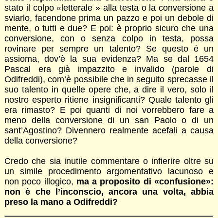
stato il colpo «letterale » alla testa o la conversione a
sviarlo, facendone prima un pazzo e poi un debole di
mente, o tutti e due? E poi: è proprio sicuro che una
conversione, con o senza colpo in testa, possa
rovinare per sempre un talento? Se questo è un
assioma, dov’è la sua evidenza? Ma se dal 1654
Pascal era già impazzito e invalido (parole di
Odifreddi), com’è possibile che in seguito sprecasse il
suo talento in quelle opere che, a dire il vero, solo il
nostro esperto ritiene insignificanti? Quale talento gli
era rimasto? E poi quanti di noi vorrebbero fare a
meno della conversione di un san Paolo o di un
sant’Agostino? Divennero realmente acefali a causa
della conversione?
Credo che sia inutile commentare o infierire oltre su
un simile procedimento argomentativo lacunoso e
non poco illogico,
ma a proposito di «confusione»:
non è che l’inconscio, ancora una volta, abbia
preso la mano a Odifreddi?