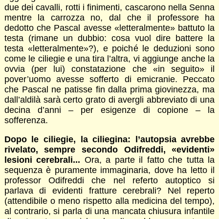
due dei cavalli, rotti i finimenti, cascarono nella Senna
mentre la carrozza no, dal che il professore ha
dedotto che Pascal avesse «letteralmente» battuto la
testa (rimane un dubbio: cosa vuol dire battere la
testa «letteralmente»?), e poiché le deduzioni sono
come le ciliegie e una tira l’altra, vi aggiunge anche la
ovvia (per lui) constatazione che «in seguito» il
pover’uomo avesse sofferto di emicranie. Peccato
che Pascal ne patisse fin dalla prima giovinezza, ma
dall’aldilà sarà certo grato di avergli abbreviato di una
decina d’anni – per esigenze di copione – la
sofferenza.
Dopo le ciliegie, la ciliegina: l’autopsia avrebbe
rivelato, sem­pre secondo Odifreddi, «evidenti»
lesioni cerebrali...
Ora, a parte il fatto che tutta la
sequenza è puramente immaginaria, dove ha letto il
professor Odifreddi che nel referto autoptico si
parlava di evidenti fratture cerebrali? Nel reperto
(attendibile o meno rispetto alla medicina del tempo),
al contrario, si parla di una mancata chiusura infantile