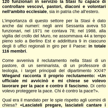
120 funzionari in servizio la Stasi fu capace di
controllare vescovi, pastori, diaconi e volontari
nell’ambito ecclesiale
, sia in patria che all’estero.
L’importanza di questo settore per la Stasi è dato
anche dai numeri: negli anni Sessanta aveva 53
funzionari, nel 1971 ne contava 78; nel 1988, alla
vigilia del crollo del Muro, ne assommava 44 a tempo
pieno solo a Berlino Est e addirittura 9 in ciascuno
degli 8 uffici regionali in giro per il Paese:
in totale
116 membri
.
Come avveniva il reclutamento nella Stasi di un
pastore, di un seminarista, di un professore di
teologia, i target principali del dipartimento XX/4?
Wiegand racconta il proprio reclutamento: «Un
ufficiale mi avvicinò e mi chiese se volevo
lavorare per la pace e contro il fascismo
. Di certo
volevo proteggere la pace. Chi è contro la pace?».
Qual era il mandato per le spie rispetto agli uomini di
chiesa?
«Lasciateli pregare, lasciateli cantare i