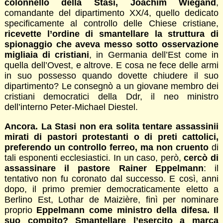
colonnello della Stasi, Joachim Wiegand
,
comandante del dipartimento XX/4, quello dedicato
specificamente al controllo delle Chiese cristiane,
ricevette l’ordine di smantellare la struttura di
spionaggio che aveva messo sotto osservazione
migliaia di cristiani
, in Germania dell’Est come in
quella dell’Ovest, e altrove. E cosa ne fece delle armi
in suo possesso quando dovette chiudere il suo
dipartimento? Le consegnò a un giovane membro dei
cristiani democratici della Ddr, il neo ministro
dell’interno Peter-Michael Diestel.
Ancora. La Stasi non era solita tentare assassinii
mirati di pastori protestanti o di preti cattolici,
preferendo un controllo ferreo, ma non cruento
di
tali esponenti ecclesiastici. In un caso, però,
cercò di
assassinare il pastore Rainer Eppelmann
: il
tentativo non fu coronato dal successo. E così, anni
dopo, il primo premier democraticamente eletto a
Berlino Est, Lothar de Maizière, finì per nominare
proprio
Eppelmann come ministro della difesa. Il
suo compito? Smantellare l’esercito a marca