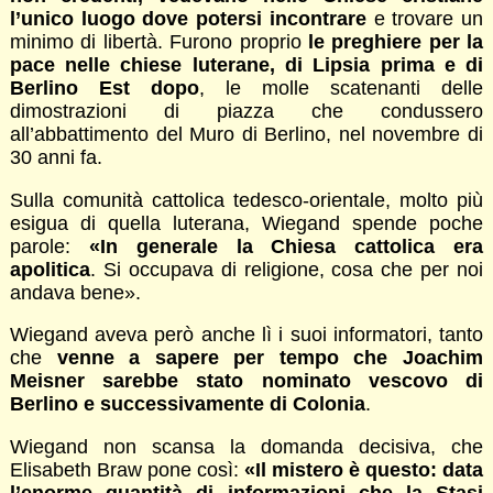
l’unico luogo dove potersi incontrare
e trovare un
minimo di libertà. Furono proprio
le preghiere per la
pace nelle chiese luterane, di Lipsia prima e di
Berlino Est dopo
, le molle scatenanti delle
dimostrazioni di piazza che condussero
all’abbattimento del Muro di Berlino, nel novembre di
30 anni fa.
Sulla comunità cattolica tedesco-orientale, molto più
esigua di quella luterana, Wiegand spende poche
parole:
«In generale la Chiesa cattolica era
apolitica
. Si occupava di religione, cosa che per noi
andava bene».
Wiegand aveva però anche lì i suoi informatori, tanto
che
venne a sapere per tempo che Joachim
Meisner sarebbe stato nominato vescovo di
Berlino e successivamente di Colonia
.
Wiegand non scansa la domanda decisiva, che
Elisabeth Braw pone così:
«Il mistero è questo: data
l’enorme quantità di informazioni che la Stasi