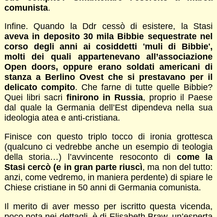
comunista
.
Infine. Quando la Ddr cessò di esistere, la Stasi
aveva in deposito 30 mila Bibbie sequestrate nel
corso degli anni ai cosiddetti 'muli di Bibbie',
molti dei quali appartenevano all’associazione
Open doors, oppure erano soldati americani di
stanza a Berlino Ovest che si prestavano per il
delicato compito
. Che farne di tutte quelle Bibbie?
Quei libri sacri
finirono in Russia
, proprio il Paese
dal quale la Germania dell’Est dipendeva nella sua
ideologia atea e anti-cristiana.
Finisce con questo triplo tocco di ironia grottesca
(qualcuno ci vedrebbe anche un esempio di teologia
della storia…) l’avvincente resoconto di
come la
Stasi cercò (e in gran parte riuscì
, ma non del tutto:
anzi, come vedremo, in maniera perdente) di spiare le
Chiese cristiane in 50 anni di Germania comunista.
Il merito di aver messo per iscritto questa vicenda,
poco nota nei dettagli, è di Elisabeth Braw, un’esperta