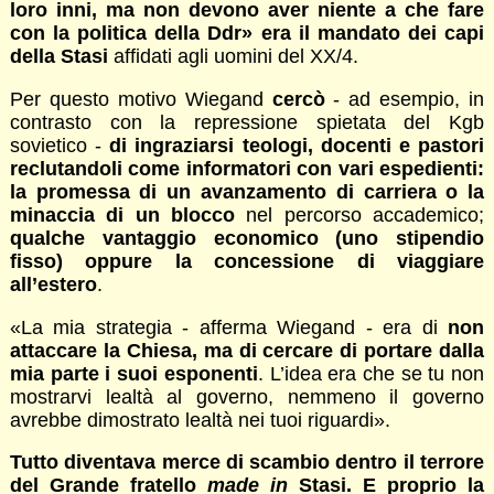
loro inni, ma non devono aver niente a che fare
con la politica della Ddr» era il mandato dei capi
della Stasi
affidati agli uomini del XX/4.
Per questo motivo Wiegand
cercò
- ad esempio, in
contrasto con la repressione spietata del Kgb
sovietico -
di ingraziarsi teologi, docenti e pastori
reclutandoli come informatori con vari espedienti:
la promessa di un avanzamento di carriera o la
minaccia di un blocco
nel percorso accademico;
qualche vantaggio economico (uno stipendio
fisso) oppure la concessione di viaggiare
all’estero
.
«La mia strategia - afferma Wiegand - era di
non
attaccare la Chiesa, ma di cercare di portare dalla
mia parte i suoi esponenti
. L’idea era che se tu non
mostrarvi lealtà al governo, nemmeno il governo
avrebbe dimostrato lealtà nei tuoi riguardi».
Tutto diventava merce di scambio dentro il terrore
del Grande fratello
made in
Stasi. E proprio la