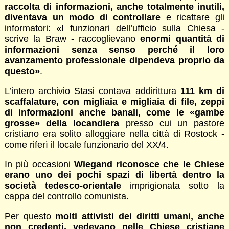
raccolta di informazioni, anche totalmente inutili,
diventava un modo di controllare
e ricattare gli
informatori: «I funzionari dell’ufficio sulla Chiesa -
scrive la Braw - raccoglievano
enormi quantità di
informazioni senza senso perché il loro
avanzamento professionale dipendeva proprio da
questo»
.
L’intero archivio Stasi contava addirittura
111 km di
scaffalature, con migliaia e migliaia di file, zeppi
di informazioni anche banali, come le «gambe
grosse» della locandiera
presso cui un pastore
cristiano era solito alloggiare nella città di Rostock -
come riferì il locale funzionario del XX/4.
In più occasioni
Wiegand riconosce che le Chiese
erano uno dei pochi spazi di libertà dentro la
società tedesco-orientale
imprigionata sotto la
cappa del controllo comunista.
Per questo
molti attivisti dei diritti umani, anche
non credenti, vedevano nelle Chiese cristiane