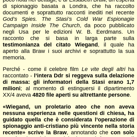
di spionaggio basata a Londra, che ha raccolto
documenti e soprattutto racconti inediti nel recente
God’s Spies. The Stasi’s Cold War Espionagie
Campaign Inside The Church
, da poco pubblicato
negli Usa per le edizioni W. B. Eerdmans. Un
racconto che si basa in larga parte sulla
testimonianza del citato Wiegand
, il quale ha
aperto alla Braw i suoi archivi e soprattutto la sua
memoria.
Perché - come il celebre film
Le vite degli altri
ha
raccontato -
l’intera Ddr si reggeva sulla delazione
di massa: gli informatori della Stasi erano 1,7
milioni
; al momento di estinguersi il dipartimento
XX/4 aveva
4820 file aperti su altrettante persone
.
«Wiegand, un proletario ateo che non aveva
nessuna esperienza nelle questioni di chiesa, ha
guidato quella che è considerata l’operazione di
spionaggio anti-cristiano più vincente nella storia
recente» scrive la Braw
, annotando che
con solo