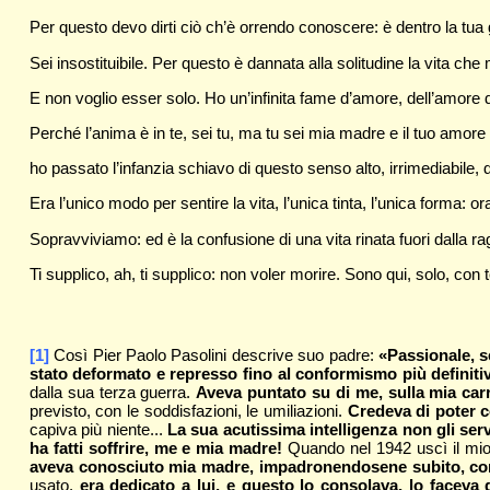
Per questo devo dirti ciò ch’è orrendo conoscere: è dentro la tua
Sei insostituibile. Per questo è dannata alla solitudine la vita che 
E non voglio esser solo. Ho un’infinita fame d’amore, dell’amore 
Perché l’anima è in te, sei tu, ma tu sei mia madre e il tuo amore 
ho passato l’infanzia schiavo di questo senso alto, irrimediabile
Era l’unico modo per sentire la vita, l’unica tinta, l’unica forma: ora
Sopravviviamo: ed è la confusione di una vita rinata fuori dalla ra
Ti supplico, ah, ti supplico: non voler morire. Sono qui, solo, con te
[1]
Così Pier Paolo Pasolini descrive suo padre:
«Passionale, se
stato deformato e represso fino al conformismo più definiti
dalla sua terza guerra.
Aveva puntato su di me, sulla mia carri
previsto, con le soddisfazioni, le umiliazioni.
Credeva di poter co
capiva più niente...
La sua acutissima intelligenza non gli ser
ha fatti soffrire, me e mia madre!
Quando nel 1942 uscì il mio 
aveva conosciuto mia madre, impadronendosene subito, con l
usato,
era dedicato a lui, e questo lo consolava, lo faceva