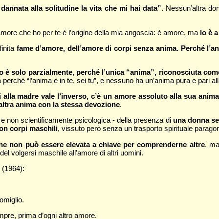
 dannata alla solitudine la vita che mi hai data”
. Nessun’altra do
o amore che ho per te è l’origine della mia angoscia: è amore, ma
lo è 
finita
fame d’amore, dell’amore di corpi senza anima. Perché l’an
 è solo parzialmente, perché l’unica “anima”, riconosciuta come 
erché “l’anima è in te, sei tu”, e nessuno ha un’anima pura e pari all
 alla madre vale l’inverso, c’è un amore assoluto alla sua anima
 altra anima con la stessa devozione
.
e non scientificamente psicologica - della presenza di
una donna sen
con corpi
maschili
, vissuto però senza un trasporto spirituale paragon
he non può essere elevata a chiave per comprenderne altre
, ma
del volgersi maschile all’amore di altri uomini.
(1964):
somiglio.
mpre, prima d’ogni altro amore.