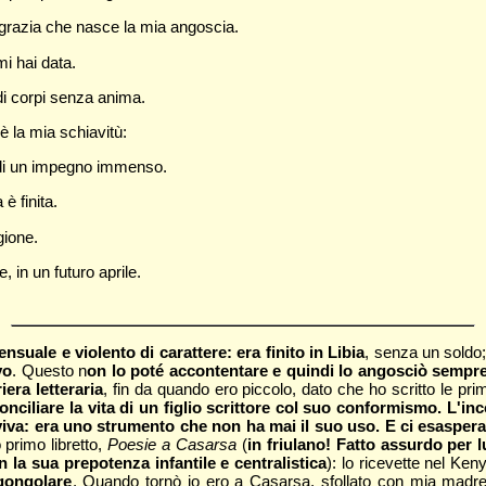
 grazia che nasce la mia angoscia.
mi hai data.
di corpi senza anima.
è la mia schiavitù:
, di un impegno immenso.
 è finita.
gione.
, in un futuro aprile.
nsuale e violento di carattere: era finito in Libia
, senza un soldo
vo
. Questo n
on lo poté accontentare e quindi lo angosciò sempr
era letteraria
, fin da quando ero piccolo, dato che ho scritto le p
nciliare la vita di un figlio scrittore col suo conformismo. L'inco
viva: era uno strumento che non ha mai il suo uso. E ci esaspera
primo libretto,
Poesie
a Casarsa
(
in friulano! Fatto assurdo per lu
a sua prepotenza infantile e centralistica
): lo ricevette nel Ken
 gongolare
. Quando tornò io ero a Casarsa, sfollato con mia madr