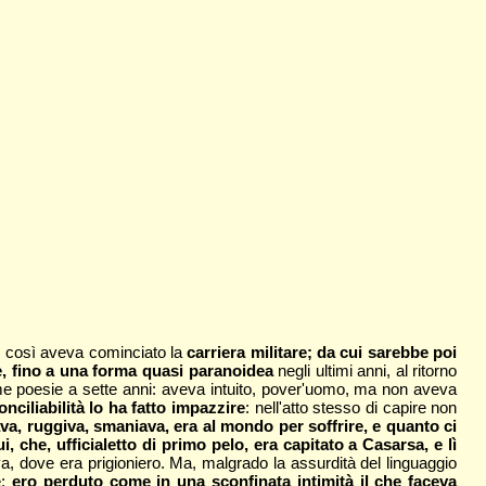
; così aveva cominciato la
carriera militare; da cui sarebbe poi
e, fino a una forma quasi paranoidea
negli ultimi anni, al ritorno
rime poesie a sette anni: aveva intuito, pover'uomo, ma non aveva
nciliabilità lo ha fatto impazzire
: nell'atto stesso di capire non
va, ruggiva, smaniava, era al mondo per soffrire, e quanto ci
i, che, ufficialetto di primo pelo, era capitato a Casarsa, e lì
ya, dove era prigioniero. Ma, malgrado la assurdità del linguaggio
e:
ero perduto come in una sconfinata intimità il che faceva