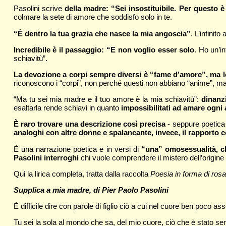
Pasolini scrive
della madre: “Sei insostituibile. Per questo è
colmare la sete di amore che soddisfo solo in te.
“È dentro la tua grazia che nasce la mia angoscia”
. L’infinit
Incredibile è il passaggio: “E non voglio esser solo
. Ho un’in
schiavitù”.
La devozione a corpi sempre diversi è “fame d’amore”, ma lo
riconoscono i “corpi”, non perché questi non abbiano “anime”, ma p
“Ma tu sei mia madre e il tuo amore è la mia schiavitù”:
dinanzi
esaltarla rende schiavi in quanto
impossibilitati ad amare ogni
È raro trovare una descrizione così precisa
- seppure poetica 
analoghi con altre donne e spalancante, invece, il rapporto 
È una narrazione poetica e in versi di
“una” omosessualità, c
Pasolini interroghi
chi vuole comprendere il mistero dell’origine 
Qui la lirica completa, tratta dalla raccolta
Poesia in forma di rosa
Supplica a mia madre, di Pier Paolo Pasolini
È difficile dire con parole di figlio ciò a cui nel cuore ben poco as
Tu sei la sola al mondo che sa, del mio cuore, ciò che è stato se