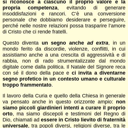
si riconosce a ciascuno il proprio valore e la
propria competenza
, evitando di generare
insoddisfazioni e rancori. C’è una conversione
personale che dobbiamo desiderare e perseguire,
perché nelle nostre relazioni possa trasparire l’amore
di Cristo che ci rende fratelli.
Questo diventa
un segno anche
ad extra
, in un
mondo ferito da discordie, violenze, conflitti, in cui
assistiamo anche a una crescita di aggressività e di
rabbia, non di rado strumentalizzate dal mondo
digitale come dalla politica. Il Natale del Signore reca
con sé il dono della pace e
ci invita a diventarne
segno profetico in un contesto umano e culturale
troppo frammentato
.
Il lavoro della Curia e quello della Chiesa in generale
va pensato anche in questo orizzonte ampio:
non
siamo piccoli giardinieri intenti a curare il proprio
orto
, ma siamo discepoli e testimoni del Regno di
Dio, chiamati ad
essere in Cristo lievito di fraternità
universale
, tra popoli diversi, religioni diverse, tra le