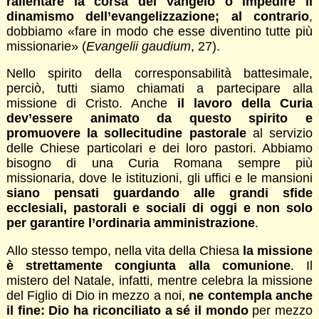
rallentare la corsa del Vangelo o impedire il
dinamismo dell’evangelizzazione; al contrario
,
dobbiamo «fare in modo che esse diventino tutte più
missionarie» (
Evangelii gaudium
, 27).
Nello spirito della corresponsabilità battesimale,
perciò, tutti siamo chiamati a partecipare alla
missione di Cristo. Anche
il lavoro della Curia
dev’essere animato da questo spirito e
promuovere la sollecitudine pastorale
al servizio
delle Chiese particolari e dei loro pastori. Abbiamo
bisogno di una Curia Romana sempre più
missionaria, dove le istituzioni, gli uffici e le mansioni
siano pensati guardando alle grandi sfide
ecclesiali, pastorali e sociali di oggi e non solo
per garantire l’ordinaria amministrazione
.
Allo stesso tempo, nella vita della Chiesa
la missione
è strettamente congiunta alla comunione
. Il
mistero del Natale, infatti, mentre celebra la missione
del Figlio di Dio in mezzo a noi,
ne contempla anche
il fine: Dio ha riconciliato a sé il mondo
per mezzo