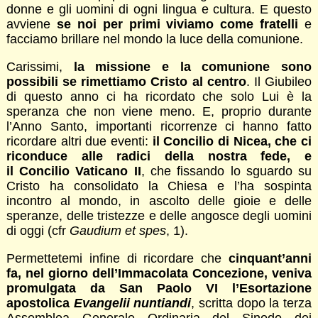
donne e gli uomini di ogni lingua e cultura. E questo
avviene
se noi per primi viviamo come fratelli
e
facciamo brillare nel mondo la luce della comunione.
Carissimi,
la missione e la comunione sono
possibili se rimettiamo Cristo al centro
. Il Giubileo
di questo anno ci ha ricordato che solo Lui è la
speranza che non viene meno. E, proprio durante
l’Anno Santo, importanti ricorrenze ci hanno fatto
ricordare altri due eventi:
il Concilio di Nicea, che ci
riconduce alle radici della nostra fede, e
il Concilio Vaticano II
, che fissando lo sguardo su
Cristo ha consolidato la Chiesa e l’ha sospinta
incontro al mondo, in ascolto delle gioie e delle
speranze, delle tristezze e delle angosce degli uomini
di oggi (cfr
Gaudium et spes
, 1).
Permettetemi infine di ricordare che
cinquant’anni
fa, nel giorno dell’Immacolata Concezione, veniva
promulgata da San Paolo VI l’Esortazione
apostolica
Evangelii nuntiandi
, scritta dopo la terza
Assemblea Generale Ordinaria del Sinodo dei