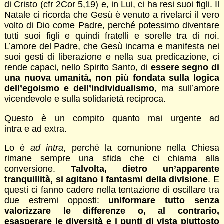
di Cristo (cfr 2Cor 5,19) e, in Lui, ci ha resi suoi figli. Il
Natale ci ricorda che Gesù è venuto a rivelarci il vero
volto di Dio come Padre, perché potessimo diventare
tutti suoi figli e quindi fratelli e sorelle tra di noi.
L’amore del Padre, che Gesù incarna e manifesta nei
suoi gesti di liberazione e nella sua predicazione, ci
rende capaci, nello Spirito Santo, di
essere segno di
una nuova umanità, non più fondata sulla logica
dell’egoismo e dell’individualismo
, ma sull’amore
vicendevole e sulla solidarietà reciproca.
Questo è un compito quanto mai urgente ad
intra e ad extra.
Lo è
ad intra
, perché la comunione nella Chiesa
rimane sempre una sfida che ci chiama alla
conversione.
Talvolta, dietro un’apparente
tranquillità, si agitano i fantasmi della divisione
. E
questi ci fanno cadere nella tentazione di oscillare tra
due estremi opposti:
uniformare tutto senza
valorizzare le differenze o, al contrario,
esasperare le diversità e i punti di vista piuttosto