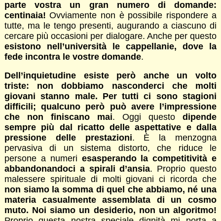
parte vostra un gran numero di domande:
centinaia!
Ovviamente non è possibile rispondere a
tutte, ma le tengo presenti, augurando a ciascuno di
cercare più occasioni per dialogare. Anche per questo
esistono nell’università le cappellanie, dove la
fede incontra le vostre domande
.
Dell’inquietudine esiste però anche un volto
triste: non dobbiamo nasconderci che molti
giovani stanno male. Per tutti ci sono stagioni
difficili; qualcuno però può avere l’impressione
che non finiscano mai
. Oggi questo
dipende
sempre più dal ricatto delle aspettative e dalla
pressione delle prestazioni
. È la menzogna
pervasiva di un sistema distorto, che riduce le
persone a numeri
esasperando la competitività e
abbandonandoci a spirali d’ansia
. Proprio questo
malessere spirituale di molti giovani ci ricorda che
non siamo la somma di quel che abbiamo, né una
materia casualmente assemblata di un cosmo
muto. Noi siamo un desiderio, non un algoritmo!
Proprio questa nostra speciale dignità mi porta a