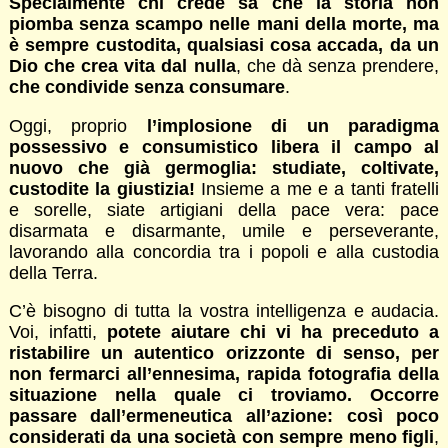
Specialmente chi crede sa che la storia non
piomba senza scampo nelle mani della morte, ma
è sempre custodita, qualsiasi cosa accada, da un
Dio che crea vita dal nulla
, che dà senza prendere,
che condivide senza consumare
.
Oggi, proprio
l’implosione di un paradigma
possessivo e consumistico libera il campo al
nuovo che già germoglia: studiate, coltivate,
custodite la giustizia!
Insieme a me e a tanti fratelli
e sorelle, siate artigiani della pace vera: pace
disarmata e disarmante, umile e perseverante,
lavorando alla concordia tra i popoli e alla custodia
della Terra.
C’è bisogno di tutta la vostra intelligenza e audacia.
Voi, infatti,
potete aiutare chi vi ha preceduto a
ristabilire un autentico orizzonte di senso, per
non fermarci all’ennesima, rapida fotografia della
situazione nella quale ci troviamo. Occorre
passare dall’ermeneutica all’azione: così poco
considerati da una società con sempre meno figli
,