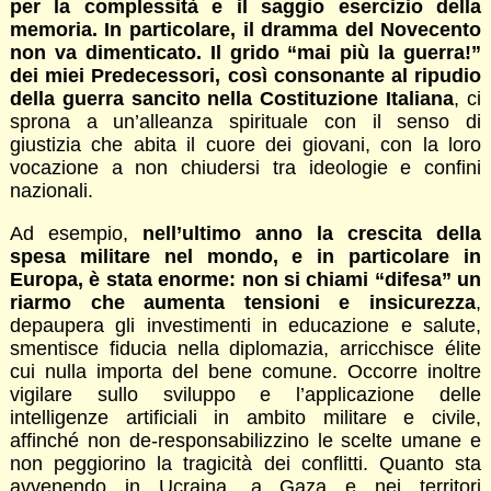
per la complessità e il saggio esercizio della
memoria. In particolare, il dramma del Novecento
non va dimenticato. Il grido “mai più la guerra!”
dei miei Predecessori, così consonante al ripudio
della guerra sancito nella Costituzione Italiana
, ci
sprona a un’alleanza spirituale con il senso di
giustizia che abita il cuore dei giovani, con la loro
vocazione a non chiudersi tra ideologie e confini
nazionali.
Ad esempio,
nell’ultimo anno la crescita della
spesa militare nel mondo, e in particolare in
Europa, è stata enorme: non si chiami “difesa” un
riarmo che aumenta tensioni e insicurezza
,
depaupera gli investimenti in educazione e salute,
smentisce fiducia nella diplomazia, arricchisce élite
cui nulla importa del bene comune. Occorre inoltre
vigilare sullo sviluppo e l’applicazione delle
intelligenze artificiali in ambito militare e civile,
affinché non de-responsabilizzino le scelte umane e
non peggiorino la tragicità dei conflitti. Quanto sta
avvenendo in Ucraina, a Gaza e nei territori