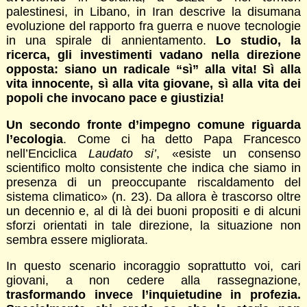
palestinesi, in Libano, in Iran descrive la disumana
evoluzione del rapporto fra guerra e nuove tecnologie
in una spirale di annientamento.
Lo studio, la
ricerca, gli investimenti vadano nella direzione
opposta: siano un radicale “sì” alla vita! Sì alla
vita innocente, sì alla vita giovane, sì alla vita dei
popoli che invocano pace e giustizia!
Un secondo fronte d’impegno comune riguarda
l’ecologia
. Come ci ha detto Papa Francesco
nell’Enciclica
Laudato si’
, «esiste un consenso
scientifico molto consistente che indica che siamo in
presenza di un preoccupante riscaldamento del
sistema climatico» (n. 23). Da allora è trascorso oltre
un decennio e, al di là dei buoni propositi e di alcuni
sforzi orientati in tale direzione, la situazione non
sembra essere migliorata.
In questo scenario incoraggio soprattutto voi, cari
giovani, a non cedere alla rassegnazione,
trasformando invece l’inquietudine in profezia.