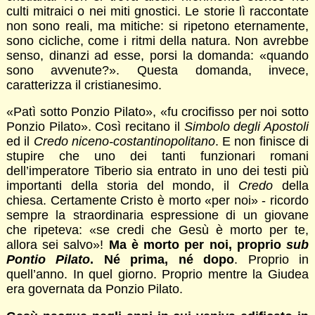
culti mitraici o nei miti gnostici. Le storie lì raccontate
non sono reali, ma mitiche: si ripetono eternamente,
sono cicliche, come i ritmi della natura. Non avrebbe
senso, dinanzi ad esse, porsi la domanda: «quando
sono avvenute?». Questa domanda, invece,
caratterizza il cristianesimo.
«Patì sotto Ponzio Pilato», «fu crocifisso per noi sotto
Ponzio Pilato». Così recitano il
Simbolo degli Apostoli
ed il
Credo niceno-costantinopolitano
. E non finisce di
stupire che uno dei tanti funzionari romani
dell’imperatore Tiberio sia entrato in uno dei testi più
importanti della storia del mondo, il
Credo
della
chiesa. Certamente Cristo è morto «per noi» - ricordo
sempre la straordinaria espressione di un giovane
che ripeteva: «se credi che Gesù è morto per te,
allora sei salvo»!
Ma è morto per noi, proprio
sub
Pontio Pilato
. Né prima, né dopo
. Proprio in
quell’anno. In quel giorno. Proprio mentre la Giudea
era governata da Ponzio Pilato.