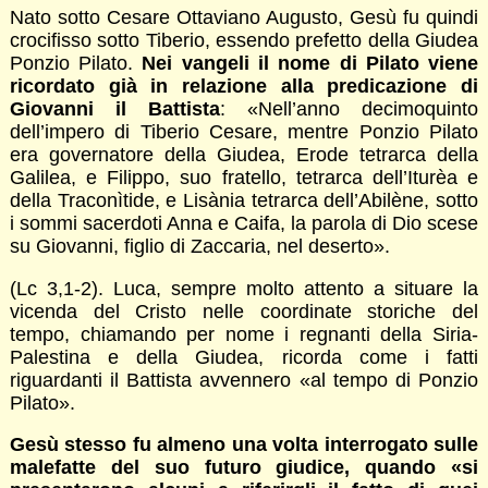
Nato sotto Cesare Ottaviano Augusto, Gesù fu quindi
crocifisso sotto Tiberio, essendo prefetto della Giudea
Ponzio Pilato.
Nei vangeli il nome di Pilato viene
ricordato già in relazione alla predicazione di
Giovanni il Battista
: «Nell’anno decimoquinto
dell’impero di Tiberio Cesare, mentre Ponzio Pilato
era governatore della Giudea, Erode tetrarca della
Galilea, e Filippo, suo fratello, tetrarca dell’Iturèa e
della Traconìtide, e Lisània tetrarca dell’Abilène, sotto
i sommi sacerdoti Anna e Caifa, la parola di Dio scese
su Giovanni, figlio di Zaccaria, nel deserto».
(Lc 3,1-2). Luca, sempre molto attento a situare la
vicenda del Cristo nelle coordinate storiche del
tempo, chiamando per nome i regnanti della Siria-
Palestina e della Giudea, ricorda come i fatti
riguardanti il Battista avvennero «al tempo di Ponzio
Pilato».
Gesù stesso fu almeno una volta interrogato sulle
malefatte del suo futuro giudice, quando «si