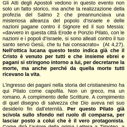
Gli Atti degli Apostoli vedono in questo evento non
solo un fatto storico, ma anche la realizzazione della
profezia del Salmo 2 che preannunciava una
misteriosa alleanza del popolo d’Israele e delle
nazioni pagane contro il Signore ed il suo Messia:
«davvero in questa città Erode e Ponzio Pilato, con le
nazioni e i popoli d’Israele, si sono alleati contro il tuo
santo servo Gesù, che tu hai consacrato» (At 4,27).
Nell’ottica lucana questo testo indica già che il
Cristo è venuto per tutti e che insieme ebrei e
pagani si stringono intorno a lui, per decretarne la
morte, ma anche perché da quella morte tutti
ricevano la vita
.
L’ingresso dei pagani nella storia del cristianesimo ha
qui Pilato come capofila. Non un greco, ma un
romano. A compimento delle Scritture. A compimento
di quel disegno di salvezza che Dio aveva nel suo
desiderio fin dall’eternità.
Per questo Pilato già
scivola sullo sfondo nel ruolo di comparsa, per
lasciar posto a colui che è il vero protagonista
.
Come dirà l’autore della prima Lettera a Timoteo, a