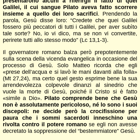
presentarono alcuni a riferirgli il fatto di quei
Galilei, il cui sangue Pilato aveva fatto scorrere
insieme a quello dei loro sacrifici
. Prendendo la
parola, Gesù disse loro: “Credete che quei Galilei
fossero più peccatori di tutti i Galilei, per aver subìto
tale sorte? No, io vi dico, ma se non vi convertite,
perirete tutti allo stesso modo” (Lc 13,1-3).
Il governatore romano balza però prepotentemente
sulla scena della vicenda evangelica in occasione del
processo di Gesù. Solo Matteo ricorda che egli
«prese dell’acqua e si lavò le mani davanti alla folla»
(Mt 27,24), ma certo quel gesto esprime bene la sua
arrendevolezza colpevole dinanzi al sinedrio che
vuole la morte di Gesù, poiché il Cristo si è fatto
«simile a Dio».
Pilato comprende bene che Gesù
non è assolutamente pericoloso, né lo sono i suoi
discepoli: ne decide però la crocifissione per
paura che i sommi sacerdoti inneschino una
rivolta contro il potere romano
se egli non avesse
decretato la soppressione del “bestemmiatore” Gesù.