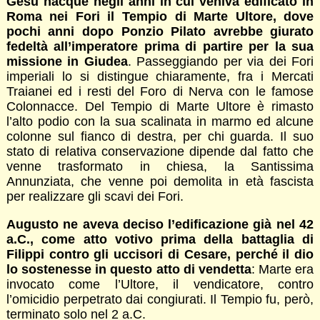
Gesù nacque negli anni in cui veniva edificato in
Roma nei Fori il Tempio di Marte Ultore, dove
pochi anni dopo Ponzio Pilato avrebbe giurato
fedeltà all’imperatore prima di partire per la sua
missione in Giudea
. Passeggiando per via dei Fori
imperiali lo si distingue chiaramente, fra i Mercati
Traianei ed i resti del Foro di Nerva con le famose
Colonnacce. Del Tempio di Marte Ultore è rimasto
l’alto podio con la sua scalinata in marmo ed alcune
colonne sul fianco di destra, per chi guarda. Il suo
stato di relativa conservazione dipende dal fatto che
venne trasformato in chiesa, la Santissima
Annunziata, che venne poi demolita in età fascista
per realizzare gli scavi dei Fori.
Augusto ne aveva deciso l’edificazione già nel 42
a.C., come atto votivo prima della battaglia di
Filippi contro gli uccisori di Cesare, perché il dio
lo sostenesse in questo atto di vendetta
: Marte era
invocato come l’Ultore, il vendicatore, contro
l’omicidio perpetrato dai congiurati. Il Tempio fu, però,
terminato solo nel 2 a.C.