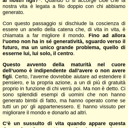
ai nostri figli?”
. Quando ci si accorge cioè che la
nostra vita è legata a filo doppio con chi abbiamo
generato.
Con questo passaggio si dischiude la coscienza di
essere un anello della catena che, di vita in vita, è
chiamata a far migliore il mondo.
Fino ad allora
l’uomo non ha in sé generatività, sguardo verso il
futuro, ma un unico grande problema, quello di
esserne lui, lui solo, il centro
.
Questo avvento della maturità nel cuore
dell’uomo è indipendente dall’avere o non avere
figli
. Certo, l’averne dovrebbe aiutare ad estendere il
pensiero, e la propria azione, a un di più di gratuità
proprio in funzione di chi verrà poi. Ma non è detto. Ci
sono splendidi esempi di uomini che non hanno
generato bimbi di fatto, ma hanno operato come se
tutti un po’ gli appartenessero. E hanno vissuto per
migliorare il mondo e donarlo ad altri.
C’è un sussulto di vita quando appare questa