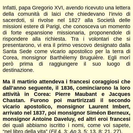
Infatti, papa Gregorio XVI, avendo ricevuto una lettera
della comunità di laici che chiedevano l’invio di
sacerdoti, si rivolse nel 1827 alla Società delle
missioni estere di Parigi, che conosceva un momento
di forte espansione missionaria, proponendole di
rispondere alla richiesta. Tra i volontari che si
presentarono, vi era il primo vescovo designato dalla
Santa Sede come vicario apostolico per la terra di
Corea, monsignor Barthélemy Bruguière. Egli morì
però prima di raggiungere il suo luogo di
destinazione.
Ma il martirio attendeva i francesi coraggiosi che
dall’anno seguente, il 1836, cominciarono la loro
attività in Corea: Pierre Maubant e Jacques
Chastan. Furono poi martirizzati il secondo
vicario apostolico, monsignor Laurent Imbert,
arrivato nel 1837, poi monsignor Siméon Berneux,
monsignor Antoine Daveluy, ed altri eroi francesi
dei quali abbiamo iscritto i nomi, come voi sapete,
“nel libro della vita” (
Fil
4, 3;
Ap
3, 5; 13, 8; 21, 27).