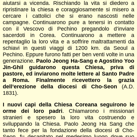
aiutarsi a vicenda. Rischiando la vita si diedero a
ripristinare la chiesa e coraggiosamente si misero a
cercare i cattolici che si erano nascosti nelle
campagne. Continuarono pure a tenersi in contatto
con il Vescovo di Pechino pregandolo d’inviare
sacerdoti in Corea. Continuarono a mettere a
repentaglio la loro vita e a soffrire maltrattamenti da
schiavi in questi viaggi di 1200 km. da Seoul a
Pechino. Eppure furono fatti per ben venti volte in una
generazione.
Paolo Jeong Ha-Sang e Agostino Yoo
Jin-Ghil guidarono questa Chiesa, priva di
pastore, ed inviarono molte lettere al Santo Padre
a Roma. Finalmente ricevettero la grazia
dell’erezione della diocesi di Cho-Seon
(A.D.
1831).
I nuovi capi della Chiesa Coreana seguirono le
orme dei loro padri
. Chiamarono i missionari
stranieri e spesero la loro vita costruendo e
sviluppando la Chiesa. Paolo Jeong Ha Sang che
tanto fece per la fondazione della diocesi di Cho-
Seon, fu decapitato nel medesimo luogo dove suo