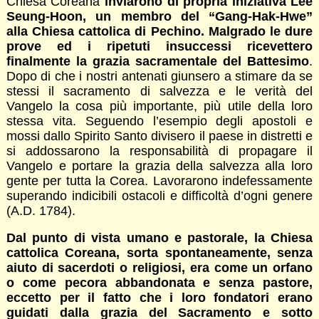
Chiesa Coreana
inviarono di propria iniziativa Lee
Seung-Hoon, un membro del “Gang-Hak-Hwe”
alla Chiesa cattolica di Pechino. Malgrado le dure
prove ed i ripetuti insuccessi ricevettero
finalmente la grazia sacramentale del Battesimo
.
Dopo di che i nostri antenati giunsero a stimare da se
stessi il sacramento di salvezza e le verità del
Vangelo la cosa più importante, più utile della loro
stessa vita. Seguendo l’esempio degli apostoli e
mossi dallo Spirito Santo divisero il paese in distretti e
si addossarono la responsabilità di propagare il
Vangelo e portare la grazia della salvezza alla loro
gente per tutta la Corea. Lavorarono indefessamente
superando indicibili ostacoli e difficoltà d’ogni genere
(A.D. 1784).
Dal punto di vista umano e pastorale, la Chiesa
cattolica Coreana, sorta spontaneamente, senza
aiuto di sacerdoti o religiosi, era come un orfano
o come pecora abbandonata e senza pastore,
eccetto per il fatto che i loro fondatori erano
guidati dalla grazia del Sacramento e sotto