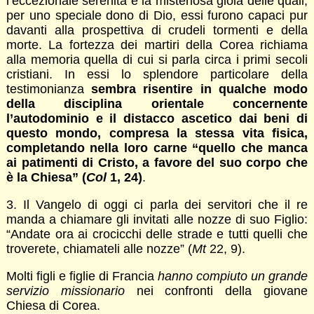
l’eccezionale serenità e la misteriosa gioia delle quali,
per uno speciale dono di Dio, essi furono capaci pur
davanti alla prospettiva di crudeli tormenti e della
morte. La fortezza dei martiri della Corea richiama
alla memoria quella di cui si parla circa i primi secoli
cristiani. In essi lo splendore particolare della
testimonianza
sembra risentire in qualche modo
della disciplina orientale concernente
l’autodominio e il distacco ascetico dai beni di
questo mondo, compresa la stessa vita fisica,
completando nella loro carne “quello che manca
ai patimenti di Cristo, a favore del suo corpo che
è la Chiesa” (
Col
1, 24)
.
3. Il Vangelo di oggi ci parla dei servitori che il re
manda a chiamare gli invitati alle nozze di suo Figlio:
“Andate ora ai crocicchi delle strade e tutti quelli che
troverete, chiamateli alle nozze” (
Mt
22, 9).
Molti figli e figlie di Francia
hanno compiuto un grande
servizio missionario
nei confronti della giovane
Chiesa di Corea.