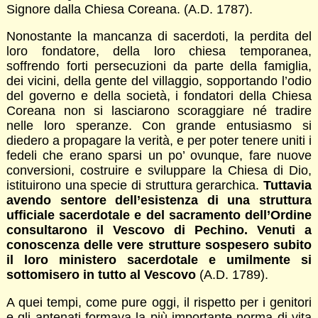
Signore dalla Chiesa Coreana. (A.D. 1787).
Nonostante la mancanza di sacerdoti, la perdita del
loro fondatore, della loro chiesa temporanea,
soffrendo forti persecuzioni da parte della famiglia,
dei vicini, della gente del villaggio, sopportando l’odio
del governo e della società, i fondatori della Chiesa
Coreana non si lasciarono scoraggiare né tradire
nelle loro speranze. Con grande entusiasmo si
diedero a propagare la verità, e per poter tenere uniti i
fedeli che erano sparsi un po’ ovunque, fare nuove
conversioni, costruire e sviluppare la Chiesa di Dio,
istituirono una specie di struttura gerarchica.
Tuttavia
avendo sentore dell’esistenza di una struttura
ufficiale sacerdotale e del sacramento dell’Ordine
consultarono il Vescovo di Pechino. Venuti a
conoscenza delle vere strutture sospesero subito
il loro ministero sacerdotale e umilmente si
sottomisero in tutto al Vescovo
(A.D. 1789).
A quei tempi, come pure oggi, il rispetto per i genitori
e gli antenati formava la più importante norma di vita