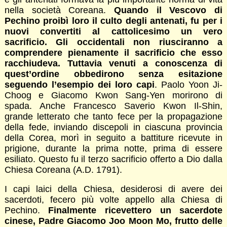
nella società Coreana.
Quando il Vescovo di
Pechino proibì loro il culto degli antenati, fu per i
nuovi convertiti al cattolicesimo un vero
sacrificio. Gli occidentali non riusciranno a
comprendere pienamente il sacrificio che esso
racchiudeva. Tuttavia venuti a conoscenza di
quest’ordine obbedirono senza esitazione
seguendo l’esempio dei loro capi
. Paolo Yoon Ji-
Choog e Giacomo Kwon Sang-Yen morirono di
spada. Anche Francesco Saverio Kwon Il-Shin,
grande letterato che tanto fece per la propagazione
della fede, inviando discepoli in ciascuna provincia
della Corea, morì in seguito a battiture ricevute in
prigione, durante la prima notte, prima di essere
esiliato. Questo fu il terzo sacrificio offerto a Dio dalla
Chiesa Coreana (A.D. 1791).
I capi laici della Chiesa, desiderosi di avere dei
sacerdoti, fecero più volte appello alla Chiesa di
Pechino.
Finalmente ricevettero un sacerdote
cinese, Padre Giacomo Joo Moon Mo, frutto delle