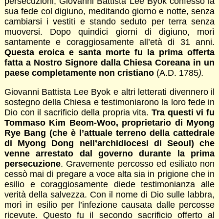
persecuzioni, Giovanni Battista Lee Byok confessò la
sua fede col digiuno, meditando giorno e notte, senza
cambiarsi i vestiti e stando seduto per terra senza
muoversi. Dopo quindici giorni di digiuno, morì
santamente e coraggiosamente all’età di 31 anni.
Questa eroica e santa morte fu la prima offerta
fatta a Nostro Signore dalla Chiesa Coreana in un
paese completamente non cristiano
(A.D. 1785
).
Giovanni Battista Lee Byok e altri letterati divennero il
sostegno della Chiesa e testimoniarono la loro fede in
Dio con il sacrificio della propria vita.
Tra questi vi fu
Tommaso Kim Beom-Woo, proprietario di Myong
Rye Bang (che è l’attuale terreno della cattedrale
di Myong Dong nell’archidiocesi di Seoul) che
venne arrestato dal governo durante la prima
persecuzione
. Gravemente percosso ed esiliato non
cessò mai di pregare a voce alta sia in prigione che in
esilio e coraggiosamente diede testimonianza alle
verità della salvezza. Con il nome di Dio sulle labbra,
morì in esilio per l’infezione causata dalle percosse
ricevute. Questo fu il secondo sacrificio offerto al