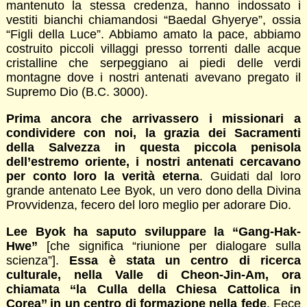
mantenuto la stessa credenza, hanno indossato i
vestiti bianchi chiamandosi “Baedal Ghyerye”, ossia
“Figli della Luce”. Abbiamo amato la pace, abbiamo
costruito piccoli villaggi presso torrenti dalle acque
cristalline che serpeggiano ai piedi delle verdi
montagne dove i nostri antenati avevano pregato il
Supremo Dio (B.C. 3000).
Prima ancora che arrivassero i missionari a
condividere con noi, la grazia dei Sacramenti
della Salvezza in questa piccola penisola
dell’estremo oriente, i nostri antenati cercavano
per conto loro la verità eterna
. Guidati dal loro
grande antenato Lee Byok, un vero dono della Divina
Provvidenza, fecero del loro meglio per adorare Dio.
Lee Byok ha saputo sviluppare la “Gang-Hak-
Hwe”
[che significa “riunione per dialogare sulla
scienza”].
Essa è stata un centro di ricerca
culturale, nella Valle di Cheon-Jin-Am, ora
chiamata ‘‘la Culla della Chiesa Cattolica in
Corea’’ in un centro di formazione nella fede
. Fece