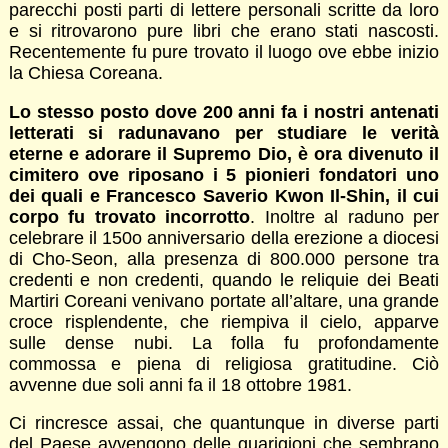
parecchi posti parti di lettere personali scritte da loro
e si ritrovarono pure libri che erano stati nascosti.
Recentemente fu pure trovato il luogo ove ebbe inizio
la Chiesa Coreana.
Lo stesso posto dove 200 anni fa i nostri antenati
letterati si radunavano per studiare le verità
eterne e adorare il Supremo Dio, è ora divenuto il
cimitero ove riposano
i 5
pionieri fondatori uno
dei quali e Francesco Saverio Kwon Il-Shin, il cui
corpo fu trovato incorrotto
. Inoltre al raduno per
celebrare il 150o anniversario della erezione a diocesi
di Cho-Seon, alla presenza di 800.000 persone tra
credenti e non credenti, quando le reliquie dei Beati
Martiri Coreani venivano portate all’altare, una grande
croce risplendente, che riempiva il cielo, apparve
sulle dense nubi. La folla fu profondamente
commossa e piena di religiosa gratitudine. Ciò
avvenne due soli anni fa il 18 ottobre 1981.
Ci rincresce assai, che quantunque in diverse parti
del Paese avvengono delle guarigioni che sembrano