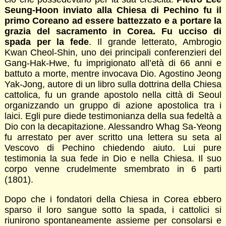
Seung-Hoon inviato alla Chiesa di Pechino fu il
primo Coreano ad essere battezzato e a portare la
grazia del sacramento in Corea. Fu ucciso di
spada per la fede
. Il grande letterato, Ambrogio
Kwan Cheol-Shin, uno dei principali conferenzieri del
Gang-Hak-Hwe, fu imprigionato all’età di 66 anni e
battuto a morte, mentre invocava Dio. Agostino Jeong
Yak-Jong, autore di un libro sulla dottrina della Chiesa
cattolica, fu un grande apostolo nella città di Seoul
organizzando un gruppo di azione apostolica tra i
laici. Egli pure diede testimonianza della sua fedeltà a
Dio con la decapitazione. Alessandro Whag Sa-Yeong
fu arrestato per aver scritto una lettera su seta al
Vescovo di Pechino chiedendo aiuto. Lui pure
testimonia la sua fede in Dio e nella Chiesa. Il suo
corpo venne crudelmente smembrato in 6 parti
(1801).
Dopo che i fondatori della Chiesa in Corea ebbero
sparso il loro sangue sotto la spada, i cattolici si
riunirono spontaneamente assieme per consolarsi e