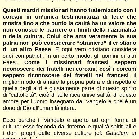
Questi martiri missionari hanno fraternizzato con i
coreani in un’unica testimonianza di fede che
mostra fino a che punto la carità ha un valore che
non conosce le barriere o i limiti della nazionalità
o della cultura. Colui che ama veramente la sua
patria non può considerare “straniero” il cristiano
di un altro Paese
. E ogni vero cristiano considera
suoi compatrioti, in un certo modo, gli uomini di altri
Paesi.
Come i missionari francesi seppero
riconoscere dei fratelli nei coreani, così i coreani
seppero riconoscere dei fratelli nei francesi
. Il
miglior modo di amare la propria patria e di rispettare
quella degli altri è giustamente parte di questo spirito
di “cattolicità”, cioè di autentica universalità, di questo
amore per l’uomo insegnato dal Vangelo e che è un
dono di Dio all’umanità intera.
Ecco perché il Vangelo è aperto ad ogni forma di
cultura: esso feconda dall’interno le qualità spirituali e
i doni propri delle diverse culture (cf.
Gaudium et