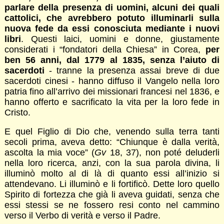
parlare della presenza di uomini, alcuni dei quali
cattolici, che avrebbero potuto illuminarli sulla
nuova fede da essi conosciuta mediante i nuovi
libri
. Questi laici, uomini e donne, giustamente
considerati i “fondatori della Chiesa” in Corea,
per
ben 56 anni, dal 1779 al 1835, senza l’aiuto di
sacerdoti
- tranne la presenza assai breve di due
sacerdoti cinesi - hanno diffuso il Vangelo nella loro
patria fino all’arrivo dei missionari francesi nel 1836, e
hanno offerto e sacrificato la vita per la loro fede in
Cristo.
E quel Figlio di Dio che, venendo sulla terra tanti
secoli prima, aveva detto: “Chiunque è dalla verità,
ascolta la mia voce” (
Gv
18, 37), non poté deluderli
nella loro ricerca, anzi, con la sua parola divina, li
illuminò molto al di là di quanto essi all’inizio si
attendevano. Li illuminò e li fortificò. Dette loro quello
Spirito di fortezza che già li aveva guidati, senza che
essi stessi se ne fossero resi conto nel cammino
verso il Verbo di verità e verso il Padre.