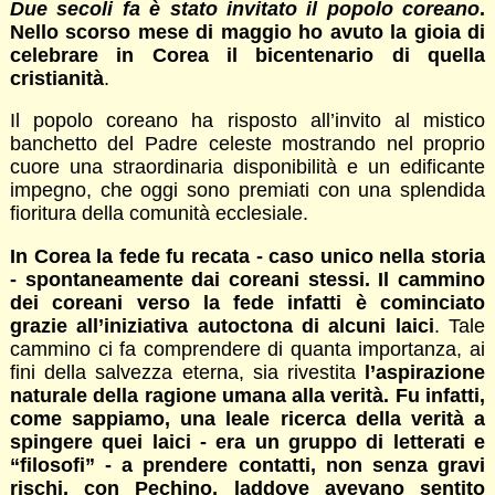
Due secoli fa è stato invitato il popolo coreano
.
Nello scorso mese di maggio ho avuto la gioia di
celebrare in Corea il bicentenario di quella
cristianità
.
Il popolo coreano ha risposto all’invito al mistico
banchetto del Padre celeste mostrando nel proprio
cuore una straordinaria disponibilità e un edificante
impegno, che oggi sono premiati con una splendida
fioritura della comunità ecclesiale.
In Corea la fede fu recata - caso unico nella storia
- spontaneamente dai coreani stessi. Il cammino
dei coreani verso la fede infatti è cominciato
grazie all’iniziativa autoctona di alcuni laici
. Tale
cammino ci fa comprendere di quanta importanza, ai
fini della salvezza eterna, sia rivestita
l’aspirazione
naturale della ragione umana alla verità. Fu infatti,
come sappiamo, una leale ricerca della verità a
spingere quei laici - era un gruppo di letterati e
“filosofi” - a prendere contatti, non senza gravi
rischi, con Pechino, laddove avevano sentito