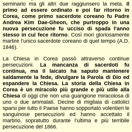
seminario ma gli altri due raggiunsero la meta.
Il
primo ad essere ordinato e poi far ritorno in
Corea, come primo sacerdote coreano fu Padre
Andrea Kim Dae-Gheon, che purtroppo in una
nuova persecuzione fu ucciso di spada l’anno
stesso in cui fece ritorno
. Così mori gloriosamente
martire l’unico sacerdote coreano di quel tempo (A.D.
1846).
La Chiesa in Corea passò attraverso continue
persecuzioni.
La mancanza di sacerdoti fu
continua, ma il laicato ha saputo mantenere
saldamente la fede, divulgare la Parola di Dio ed
espandere la Chiesa. La storia della Chiesa in
Corea è un miracolo più grande e più utile alla
Chiesa
di oggi che non una guarigione miracolosa di
uno o due ammalati. Decine di migliaia di cattolici
sparsi per tutto il Paese hanno sopportato volentieri le
sanguinose persecuzioni ed hanno accettato il
martirio, sopratutto durante l’ultima e più terribile
persecuzione del 1866.