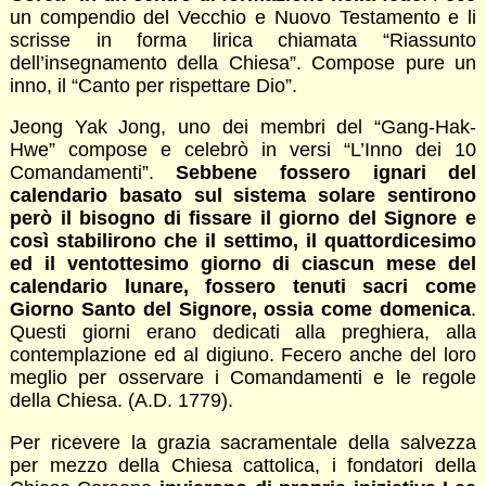
un compendio del Vecchio e Nuovo Testamento e li
scrisse in forma lirica chiamata “Riassunto
dell’insegnamento della Chiesa”. Compose pure un
inno, il “Canto per rispettare Dio”.
Jeong Yak Jong, uno dei membri del “Gang-Hak-
Hwe” compose e celebrò in versi “L’Inno dei 10
Comandamenti”.
Sebbene fossero ignari del
calendario basato sul sistema solare sentirono
però il bisogno di fissare il giorno del Signore e
così stabilirono che il settimo, il quattordicesimo
ed il ventottesimo giorno di ciascun mese del
calendario lunare, fossero tenuti sacri come
Giorno Santo del Signore, ossia come domenica
.
Questi giorni erano dedicati alla preghiera, alla
contemplazione ed al digiuno. Fecero anche del loro
meglio per osservare i Comandamenti e le regole
della Chiesa. (A.D. 1779).
Per ricevere la grazia sacramentale della salvezza
per mezzo della Chiesa cattolica, i fondatori della