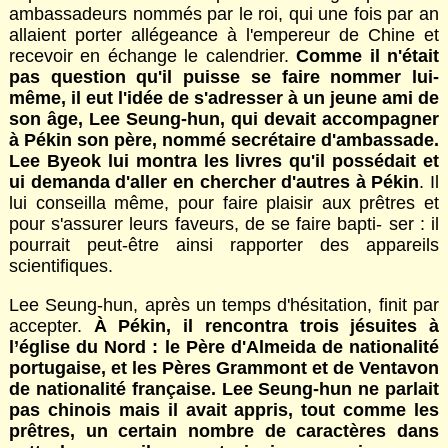
ambassadeurs nommés par le roi, qui une fois par an
allaient porter allégeance à l'empereur de Chine et
recevoir en échange le calendrier.
Comme il n'était
pas question qu'il puisse se faire nommer lui-
même, il eut l'idée de s'adresser à un jeune ami de
son âge, Lee Seung-hun, qui devait accompagner
à Pékin son père, nommé secrétaire d'ambassade.
Lee Byeok lui montra les livres qu'il possédait et
ui demanda d'aller en chercher d'autres à Pékin
. Il
lui conseilla même, pour faire plaisir aux prêtres et
pour s'assurer leurs faveurs, de se faire bapti- ser : il
pourrait peut-être ainsi rapporter des appareils
scientifiques.
Lee Seung-hun, après un temps d'hésitation, finit par
accepter.
À Pékin, il rencontra trois jésuites à
l’église du Nord : le Père d'Almeida de nationalité
portugaise, et les Pères Grammont et de Ventavon
de nationalité française. Lee Seung-hun ne parlait
pas chinois mais il avait appris, tout comme les
prêtres, un certain nombre de caractères dans