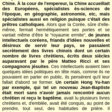
Chine. À la cour de l'empereur, la Chine accueillait
des Européens, spécialistes ès-sciences de
l'époque, en géographie, astronomie, etc, mais
spécialistes aussi en religion puisque c'était des
prêtres catholiques
. Alors que la Corée, sûre d’elle-
même, fermait hermétiquement ses portes et se
vantait même d’être le "royaume ermite",
de jeunes
intellectuels coréens, friands d'idées nouvelles et
désireux de servir leur pays, se passaient
secrètement des livres chinois dont un certain
nombre de livres chrétiens, écrits deux siècles
auparavant par le père Matteo Ricci et ses
compagnons jésuites
. Ces intellectuels avaient bien
quelques idées politiques en tête mais, comme ils ne
pouvaient en parler en public, ils pensèrent qu'il leur
fallait d'abord se former.
Un certain Hong Yu-han
par exemple, qui tel un nouveau Jean-Baptiste
était mort sans n'avoir jamais rencontré aucun
chrétien ni reçu le baptême
, avait lu plusieurs livres
chrétiens et, d'emblée, avait été conquis, au point de
prendre, tout seul, des habitudes de prière. Il