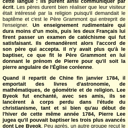
cette langue : ils purent ainsi communiquer par
écrit
. Les pères durent bien réaliser que leur visiteur
était intéressé par la religion puisqu'il demandait le
baptême et c'est le Père Grammont qui entreprit de
l'enseigner.
Un enseignement rudimentaire qui
dura moins d’un mois, puis les deux Français lui
firent passer un examen de catéchisme qui fut
satisfaisant. Ils demandèrent alors l'accord de
son père qui accepta. Il n'y avait plus qu'à le
baptiser, ce que fit le Père Grammont en lui
donnant le prénom de Pierre pour qu'il soit la
pierre angulaire de l'Église coréenne
.
Quand il repartit de Chine fin janvier
1784
, il
emportait des livres d'astronomie, de
mathématiques, de géométrie et de religion. Lee
Byeok fut enchanté, avec ses amis, ils se
lancèrent à corps perdu dans l'étude du
christianisme, tant et si bien qu'au début de
l'hiver de cette même année
1784
, Pierre Lee
jugea qu'il pouvait baptiser les trois plus avancés
dont Lee Byeok
. Peu après, un autre groupe reçut le