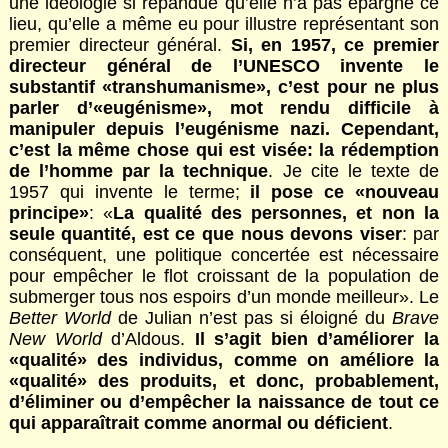
une idéologie si répandue qu’elle n’a pas épargné ce
lieu, qu’elle a même eu pour illustre représentant son
premier directeur général.
Si, en 1957, ce premier
directeur général de l’UNESCO invente le
substantif «transhumanisme», c’est pour ne plus
parler d’«eugénisme», mot rendu difficile à
manipuler depuis l’eugénisme nazi. Cependant,
c’est la même chose qui est visée: la rédemption
de l’homme par la technique
. Je cite le texte de
1957 qui invente le terme;
il pose ce «nouveau
principe»
: «
La qualité des personnes, et non la
seule quantité, est ce que nous devons viser
: par
conséquent, une politique concertée est nécessaire
pour empêcher le flot croissant de la population de
submerger tous nos espoirs d’un monde meilleur». Le
Better World
de Julian n’est pas si éloigné du
Brave
New World
d’Aldous.
Il s’agit bien d’améliorer la
«qualité» des individus, comme on améliore la
«qualité» des produits, et donc, probablement,
d’éliminer ou d’empêcher la naissance de tout ce
qui apparaîtrait comme anormal ou déficient
.