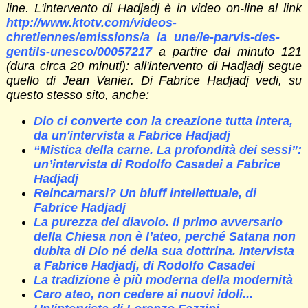
line. L'intervento di Hadjadj è in video on-line al link
http://www.ktotv.com/videos-
chretiennes/emissions/a_la_une/le-parvis-des-
gentils-unesco/00057217
a partire dal minuto 121
(dura circa 20 minuti): all'intervento di Hadjadj segue
quello di Jean Vanier. Di Fabrice Hadjadj vedi, su
questo stesso sito, anche:
Dio ci converte con la creazione tutta intera,
da un'intervista a Fabrice Hadjadj
“Mistica della carne. La profondità dei sessi”:
un’intervista di Rodolfo Casadei a Fabrice
Hadjadj
Reincarnarsi? Un bluff intellettuale, di
Fabrice Hadjadj
La purezza del diavolo. Il primo avversario
della Chiesa non è l’ateo, perché Satana non
dubita di Dio né della sua dottrina. Intervista
a Fabrice Hadjadj, di Rodolfo Casadei
La tradizione è più moderna della modernità
Caro ateo, non cedere ai nuovi idoli...