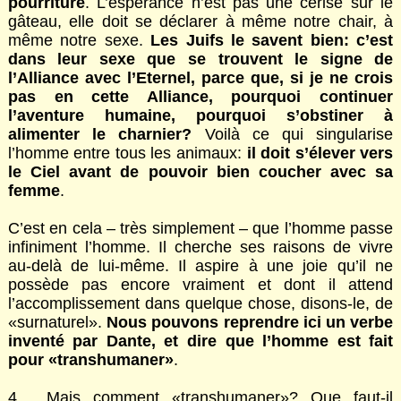
pourriture
. L’espérance n’est pas une cerise sur le
gâteau, elle doit se déclarer à même notre chair, à
même notre sexe.
Les Juifs le savent bien: c’est
dans leur sexe que se trouvent le signe de
l’Alliance avec l’Eternel, parce que, si je ne crois
pas en cette Alliance, pourquoi continuer
l’aventure humaine, pourquoi s’obstiner à
alimenter le charnier?
Voilà ce qui singularise
l’homme entre tous les animaux:
il doit s’élever vers
le Ciel avant de pouvoir bien coucher avec sa
femme
.
C’est en cela – très simplement – que l’homme passe
infiniment l’homme. Il cherche ses raisons de vivre
au-delà de lui-même. Il aspire à une joie qu’il ne
possède pas encore vraiment et dont il attend
l’accomplissement dans quelque chose, disons-le, de
«surnaturel».
Nous pouvons reprendre ici un verbe
inventé par Dante, et dire que l’homme est fait
pour «transhumaner»
.
4. Mais comment «transhumaner»? Que faut-il