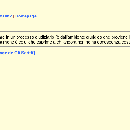
malink
|
Homepage
ome in un processo giudiziario (è dall’ambiente giuridico che proviene
testimone è colui che esprime a chi ancora non ne ha conoscenza cosa 
e de Gli Scritti]