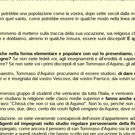
 potrebbe una popolazione come la vostra, dopo sette secoli dalla m
operò quel santo, come potrebbe essere in qualche modo nella linea d
mmeno di mettervi sulla traccia della sua vocazione, sia religiosa ch
amo e dobbiamo, almeno in qualche misura, essere suoi discepoli!
E q
anche nella forma elementare e popolare con cui lo presentiamo,
pegno?
Se non siete fedeli voi, agli insegnamenti e all'eredità di sapie
 Se non siete voi i primi discepoli di san Tommaso d'Aquino, gli altri
 maestro, Tommaso d'Aquino: procuriamo di essere studiosi,
di dare
e vi è insegnata dal vostro Vescovo, dal vostro Parroco, dai vostri sa
eroso gruppo di studenti che venivano da tutta l'Italia, e venivano 
e studiano la religione nelle classi medie superiori e
fanno anche e
ravo: "Chissà che non ci sia uno di Aquino!". Non lo so, perché non 
eno uno, due, dieci, cento dei vostri figlioli vengano da Aquino, dove s
dazione, se siete veramente consapevoli dell'onore d'appartenere ad 
ligenti ed impegnati nello studio regolare perseverante della R
, spiegato, come ancora il pensiero di san Tommaso d'Aquino sia la stru
mente a quegli studenti che hanno scelto poi per vocazione la vita ec