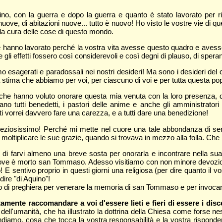
, con la guerra e dopo la guerra e quanto è stato lavorato per rifa
nuove, di abitazioni nuove... tutto è nuovo! Ho visto le vostre vie di q
lla cura delle cose di questo mondo.
e hanno lavorato perché la vostra vita avesse questo quadro e avesse
 effetti fossero così considerevoli e così degni di plauso, di speranz
 esagerati e paradossali nei nostri desideri! Ma sono i desideri del cu
la stima che abbiamo per voi, per ciascuno di voi e per tutta questa po
che hanno voluto onorare questa mia venuta con la loro presenza, qu
o tutti benedetti, i pastori delle anime e anche gli amministratori de
utti vorrei davvero fare una carezza, e a tutti dare una benedizione!
ziosissimo! Perché mi mette nel cuore una tale abbondanza di sentim
moltiplicare le sue grazie, quando si trovava in mezzo alla folla. Che 
i farvi almeno una breve sosta per onorarla e incontrare nella sua sed
ve è morto san Tommaso. Adesso visitiamo con non minore devozione 
uino! E sentivo proprio in questi giorni una religiosa (per dire quanto i
ire "di Aquino"!
to di preghiera per venerare la memoria di san Tommaso e per invocar
amente raccomandare a voi d'essere lieti e fieri di essere i dis
a dell'umanità, che ha illustrato la dottrina della Chiesa come forse nes
diamo, cosa che tocca la vostra responsabilità e la vostra rispondenz