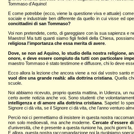
Tommaso d'Aquino!
E come potrebbe (ecco, viene la questione viva e attuale) come
sociale e industriale ben differente da quello in cui visse ed 
concittadini di san Tommaso?
Voi non pretendete, certo, di gareggiare con la sua sapienza e ne
Maestro! Ma tutti quanti siamo figli fedeli della Chiesa, possi
religiosa l'importanza che essa merita di avere
.
Dove, se non ad Aquino, lo studio della nostra religione, 
onore, e deve essere compiuto da tutti con particolare im
maestro Tommaso è stato testimone e diffusore, chi lo deve essere?
Ecco allora la lezione che ancora viene a noi dal vostro santo
vuol dire una grande realtà: alla dottrina cristiana
. Quella ch
scuole.
Noi abbiamo ricevuto, proprio questa mattina, in Udienza, un num
certo avete notizia anche voi. Sono studenti che volontariament
intelligenza e di amore alla dottrina cristiana
. Sapete! Io spe
Signore ci dà vita, se il Signore ci dà vita, che l'anno venturo alm
Perciò noi ci permettiamo di insistere in questa nostra raccoman
non solo medioevali, ma anche moderne.
Cercate d'essere di
d'università, che è presente a questa riunione ha, pochi giorni fa
E allora, questa nostra raccomandazione noi la rivolgiamo special