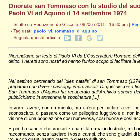
Onorate san Tommaso con lo studio del suo p
Paolo VI ad Aquino il 14 settembre 1974
- Scritto da Redazione de Gliscritti: 08 /06 /2011 - 16:30 pm |
Per
- Tag usati:
paolo_vi
,
tommaso_d_aquino
- Segnala questo articolo:
Riprendiamo un testo di Paolo VI da L’Osservatore Romano dell’8
diritto. I neretti sono nostri ed hanno l’unico scopo di facilitare la l
Nel settimo centenario del "dies natalis" di san Tommaso (1274-19
preparato con diversi passaggi improvvisati. Di quel discorso f
San Tommaso d'Aquino ha recuperato dall'Archivio sonoro della
pubblichiamo in anteprima la sbobinatura [...].
Io vorrei avere, non un minuto, ma un'ora per parlare a voi, pe
sconosciuto, di passare come un pellegrino fuggitivo e di non 
visione di una popolazione così numerosa, così buona e così acco
E poi, ho saputo che voi siete una città ormai industriale, mi 
raccomando, senza lasciare i vostri campi, che sono giardini di be
voi e con quanti hanno merito in questo sviluppo.