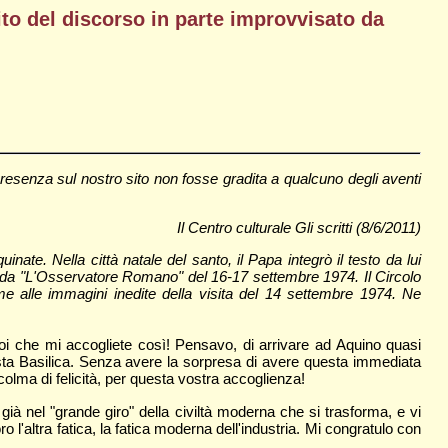
to del discorso in parte improvvisato da
esenza sul nostro sito non fosse gradita a qualcuno degli aventi
Il Centro culturale Gli scritti (8/6/2011)
ate. Nella città natale del santo, il Papa integrò il testo da lui
a da "L'Osservatore Romano" del 16-17 settembre 1974. Il Circolo
e alle immagini inedite della visita del 14 settembre 1974. Ne
voi che mi accogliete così! Pensavo, di arrivare ad Aquino quasi
sta Basilica. Senza avere la sorpresa di avere questa immediata
olma di felicità, per questa vostra accoglienza!
à nel "grande giro" della civiltà moderna che si trasforma, e vi
l'altra fatica, la fatica moderna dell'industria. Mi congratulo con