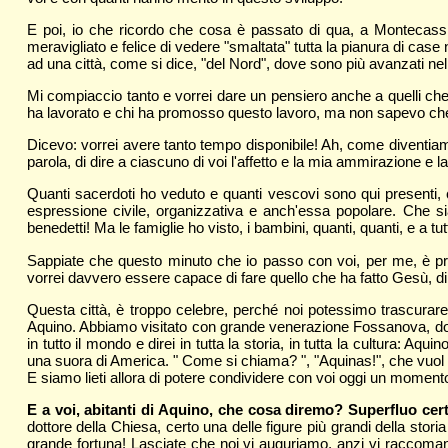
E poi, io che ricordo che cosa è passato di qua, a Montecassino
meravigliato e felice di vedere "smaltata" tutta la pianura di case 
ad una città, come si dice, "del Nord", dove sono più avanzati ne
Mi compiaccio tanto e vorrei dare un pensiero anche a quelli ch
ha lavorato e chi ha promosso questo lavoro, ma non sapevo che gli
Dicevo: vorrei avere tanto tempo disponibile! Ah, come diventiamo
parola, di dire a ciascuno di voi l'affetto e la mia ammirazione e 
Quanti sacerdoti ho veduto e quanti vescovi sono qui presenti, 
espressione civile, organizzativa e anch'essa popolare. Che sian
benedetti! Ma le famiglie ho visto, i bambini, quanti, quanti, e a t
Sappiate che questo minuto che io passo con voi, per me, è pre
vorrei davvero essere capace di fare quello che ha fatto Gesù, di 
Questa città, è troppo celebre, perché noi potessimo trascurare d
Aquino. Abbiamo visitato con grande venerazione Fossanova, do
in tutto il mondo e direi in tutta la storia, in tutta la cultura: Aq
una suora di America. " Come si chiama? ", "Aquinas!", che vuol d
E siamo lieti allora di potere condividere con voi oggi un momen
E a voi, abitanti di Aquino, che cosa diremo? Superfluo cert
dottore della Chiesa, certo una delle figure più grandi della stori
grande fortuna! Lasciate che noi vi auguriamo, anzi vi raccoman