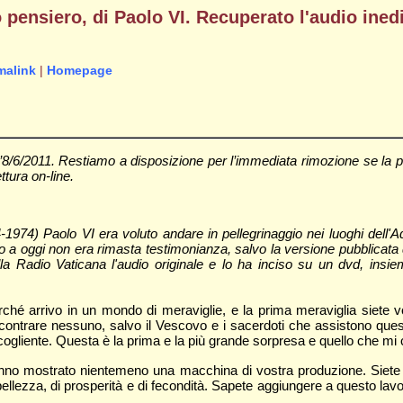
ensiero, di Paolo VI. Recuperato l'audio inedi
malink
|
Homepage
/6/2011. Restiamo a disposizione per l’immediata rimozione se la pr
ettura on-line.
74) Paolo VI era voluto andare in pellegrinaggio nei luoghi dell'Aquin
ino a oggi non era rimasta testimonianza, salvo la versione pubblicat
 Radio Vaticana l'audio originale e lo ha inciso su un dvd, insiem
rché arrivo in un mondo di meraviglie, e la prima meraviglia siete 
incontrare nessuno, salvo il Vescovo e i sacerdoti che assistono que
gliente. Questa è la prima e la più grande sorpresa e quello che mi c
hanno mostrato nientemeno una macchina di vostra produzione. Siete gi
llezza, di prosperità e di fecondità. Sapete aggiungere a questo lavoro 