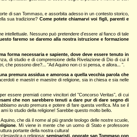
orte di san Tommaso, e assorbita adesso in un contesto storico,
ella sua tradizione?
Come potete chiamarvi voi figli, parenti e
e intellettuale. Nessuno può pretendere d'essere al fianco di tale
uesto faremo se daremo alla nostra istruzione e formazione
 ma forma necessaria e sapiente, dove deve essere tenuto in
nza, di studio e di comprensione della Rivelazione di Dio di cui il
, che possono dire?... "Ad Aquino non ci si pensa, e allora... ".
 una premura assidua e amorosa a quella vecchia parola che
cerdoti e maestri e maestre di religione, sia in chiesa e sia nelle
per essere premiati come vincitori del "Concorso Veritas", di cui
sami che non sarebbero tenuti a dare pur di dare segno di
abbiamo avuto premura e potere di fare questa verifica. Ma se il
i ami lo studio della religione! Sarebbe questo molto bello.
Aquino, che dà il nome al più grande teologo delle nostre scuole,
eligione
. Mi viene in mente che un uomo di Stato e professore
ttura portante della nostra cultura!
clesiastica o religiosa:
seminaristi, onorate san Tommaso con