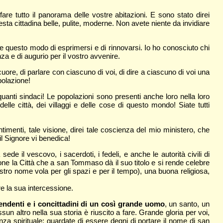
re tutto il panorama delle vostre abitazioni. E sono stato direi
uesta cittadina belle, pulite, moderne. Non avete niente da invidiare
 questo modo di esprimersi e di rinnovarsi. Io ho conosciuto chi
a e di augurio per il vostro avvenire.
ore, di parlare con ciascuno di voi, di dire a ciascuno di voi una
polazione!
anti sindaci! Le popolazioni sono presenti anche loro nella loro
lle città, dei villaggi e delle cose di questo mondo! Siate tutti
enti, tale visione, direi tale coscienza del mio ministero, che
il Signore vi benedica!
e il vescovo, i sacerdoti, i fedeli, e anche le autorità civili di
la Città che a san Tommaso dà il suo titolo e si rende celebre
l vostro nome vola per gli spazi e per il tempo), una buona religiosa,
e la sua intercessione.
cendenti e i concittadini di un così grande uomo
, un santo, un
sun altro nella sua storia è riuscito a fare. Grande gloria per voi,
a spirituale: guardate di essere degni di portare il nome di san