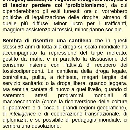
di lasciar perdere col 'proibizionismo'
, da cui
dipenderebbero gli esiti funesti; ora ci vorrebbero
politiche di legalizzazione delle droghe, almeno di
quelle più diffuse. Minor lucro per i trafficanti,
maggiore assistenza ai tossici, minor danno sociale.
Sembra di risentire una cantilena
che in questi
stessi 50 anni di lotta alla droga su scala mondiale ha
accompagnato la repressione del turpe mercato,
gestito da mafie, e in parallelo la dissuasione del
consumo insieme con l’attività di recupero dei
tossicodipendenti. La cantilena della droga legale,
controllata, pulita, a richiesta, magari largita dal
servizio sanitario; o la droga libera, quando leggera.
Ma sentirla cantata di nuovo a quel livello, quando ci
saremmo attesi programmi mondiali di
macroeconomia (come la riconversione delle colture
di papavero e di coca di grandi regioni geografiche),
di
intelligence
e di cooperazione transnazionale, di
diplomazia e se possibile di pedagogia mondiale, ci
sembra una desolazione.