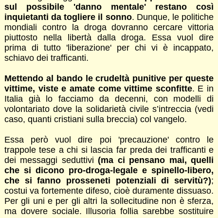
sul possibile 'danno mentale' restano così
inquietanti da togliere il sonno
. Dunque, le politiche
mondiali contro la droga dovranno cercare vittoria
piuttosto nella libertà dalla droga. Essa vuol dire
prima di tutto 'liberazione' per chi vi è incappato,
schiavo dei trafficanti.
Mettendo al bando le crudeltà punitive per queste
vittime, viste e amate come vittime sconfitte
. E in
Italia già lo facciamo da decenni, con modelli di
volontariato dove la solidarietà civile s’intreccia (vedi
caso, quanti cristiani sulla breccia) col vangelo.
Essa però vuol dire poi 'precauzione' contro le
trappole tese a chi si lascia far preda dei trafficanti e
dei messaggi seduttivi
(ma ci pensano mai, quelli
che si dicono pro-droga-legale e spinello-libero,
che si fanno prosseneti potenziali di servitù?)
;
costui va fortemente difeso, cioè duramente dissuaso.
Per gli uni e per gli altri la sollecitudine non è sferza,
ma dovere sociale. Illusoria follia sarebbe sostituire