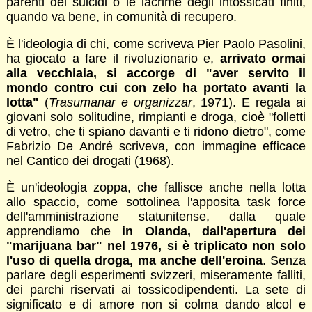
parenti dei suicidi o le lacrime degli intossicati finiti,
quando va bene, in comunità di recupero.
È l'ideologia di chi, come scriveva Pier Paolo Pasolini,
ha giocato a fare il rivoluzionario e,
arrivato ormai
alla vecchiaia, si accorge di "aver servito il
mondo contro cui con zelo ha portato avanti la
lotta"
(
Trasumanar e organizzar
, 1971). E regala ai
giovani solo solitudine, rimpianti e droga, cioè "folletti
di vetro, che ti spiano davanti e ti ridono dietro", come
Fabrizio De André scriveva, con immagine efficace
nel Cantico dei drogati (1968).
È un'ideologia zoppa, che fallisce anche nella lotta
allo spaccio, come sottolinea l'apposita task force
dell'amministrazione statunitense, dalla quale
apprendiamo che
in Olanda, dall'apertura dei
"marijuana bar" nel 1976, si è triplicato non solo
l'uso di quella droga, ma anche dell'eroina
. Senza
parlare degli esperimenti svizzeri, miseramente falliti,
dei parchi riservati ai tossicodipendenti. La sete di
significato e di amore non si colma dando alcol e