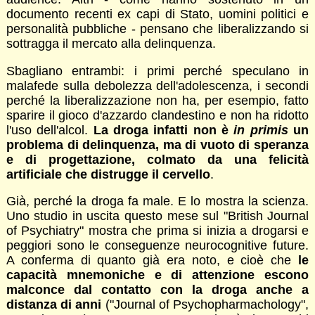
documento recenti ex capi di Stato, uomini politici e
personalità pubbliche - pensano che liberalizzando si
sottragga il mercato alla delinquenza.
Sbagliano entrambi: i primi perché speculano in
malafede sulla debolezza dell'adolescenza, i secondi
perché la liberalizzazione non ha, per esempio, fatto
sparire il gioco d'azzardo clandestino e non ha ridotto
l'uso dell'alcol.
La droga infatti non è
in primis
un
problema di delinquenza, ma di vuoto di speranza
e di progettazione, colmato da una felicità
artificiale che distrugge il cervello
.
Già, perché la droga fa male. E lo mostra la scienza.
Uno studio in uscita questo mese sul "British Journal
of Psychiatry" mostra che prima si inizia a drogarsi e
peggiori sono le conseguenze neurocognitive future.
A conferma di quanto già era noto, e cioè che
le
capacità mnemoniche e di attenzione escono
malconce dal contatto con la droga anche a
distanza di anni
("Journal of Psychopharmachology",