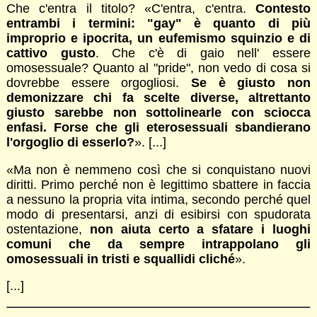
Che c'entra il titolo? «C'entra, c'entra.
Contesto
entrambi i termini: "gay" è quanto di più
improprio e ipocrita, un eufemismo squinzio e di
cattivo gusto
. Che c'è di gaio nell' essere
omosessuale? Quanto al "pride", non vedo di cosa si
dovrebbe essere orgogliosi.
Se è giusto non
demonizzare chi fa scelte diverse, altrettanto
giusto sarebbe non sottolinearle con sciocca
enfasi. Forse che gli eterosessuali sbandierano
l'orgoglio di esserlo?
». [...]
«Ma non è nemmeno così che si conquistano nuovi
diritti. Primo perché non è legittimo sbattere in faccia
a nessuno la propria vita intima, secondo perché quel
modo di presentarsi, anzi di esibirsi con spudorata
ostentazione,
non aiuta certo a sfatare i luoghi
comuni che da sempre intrappolano gli
omosessuali in tristi e squallidi cliché
».
[...]