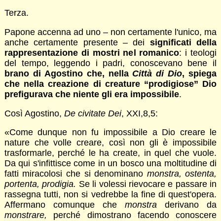
Terza.
Papone accenna ad uno – non certamente l'unico, ma
anche certamente presente – dei
significati della
rappresentazione di mostri nel romanico
: i teologi
del tempo, leggendo i padri, conoscevano bene il
brano di Agostino che, nella
Città di Dio
, spiega
che nella creazione di creature “prodigiose” Dio
prefigurava che niente gli era impossibile
.
Così Agostino,
De civitate Dei
, XXI,8,5:
«Come dunque non fu impossibile a Dio creare le
nature che volle creare, così non gli è impossibile
trasformarle, perché le ha create, in quel che vuole.
Da qui s'infittisce come in un bosco una moltitudine di
fatti miracolosi che si denominano
monstra, ostenta,
portenta, prodigia.
Se li volessi rievocare e passare in
rassegna tutti, non si vedrebbe la fine di quest'opera.
Affermano comunque che
monstra
derivano da
monstrare,
perché dimostrano facendo conoscere