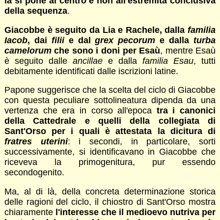
la si pone al centro e non all'estremità conclusiva
della sequenza
.
Giacobbe è seguito da Lia e Rachele, dalla
familia
Iacob
, dai
filii
e dal
grex pecorum
e dalla
turba
camelorum
che sono i doni per Esaù
, mentre Esaù
è seguito dalle
ancillae
e dalla
familia Esau
, tutti
debitamente identificati dalle iscrizioni latine.
Papone suggerisce che la scelta del ciclo di Giacobbe
con questa peculiare sottolineatura dipenda da una
vertenza che era in corso all'epoca
tra i canonici
della Cattedrale e quelli della collegiata di
Sant'Orso per i quali è attestata la dicitura di
fratres uterini
: i secondi, in particolare, sorti
successivamente, si identificavano in Giacobbe che
riceveva la primogenitura, pur essendo
secondogenito.
Ma, al di là, della concreta determinazione storica
delle ragioni del ciclo, il chiostro di Sant'Orso mostra
chiaramente
l'interesse che il medioevo nutriva per