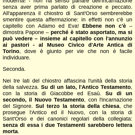
moderna! - non ha senso parlare dell'incarnazione
senza aver prima parlato di creazione e peccato.
All'apparenza il chiostro di Sant'Orso sembrerebbe
smentire questa affermazione: in effetti non c'è un
capitello con Adamo ed Eva!
Ebbene non c'è
–
dimostra Papone –
perché è stato asportato, ma si
può vedere – insieme al capitello con l'annunzio
ai pastori - al
Museo Civico d'Arte Antica di
Torino
, dove è giunto per vie che non è facile
individuare.
Seconda.
Nei tre lati del chiostro affascina l'unità della storia
della salvezza.
Su di un lato, l'Antico Testamento
,
con la storia di Giacobbe ed Esaù.
Su di un
secondo, il Nuovo Testamento
, con l'incarnazione
del Signore.
Sul terzo la storia della chiesa
, che
prosegue l'Antico ed il Nuovo, con la storia di
Sant'Orso e dei canonici regolari della collegiata:
senza di essa i due Testamenti sarebbero lettera
morta
.