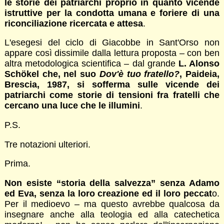
le storie dei patriarchi proprio in quanto vicende
istruttive per la condotta umana e foriere di una
riconciliazione ricercata e attesa
.
L'esegesi del ciclo di Giacobbe in Sant'Orso non
appare così dissimile dalla lettura proposta – con ben
altra metodologica scientifica – dal grande
L. Alonso
Sch
ö
kel che, nel suo
Dov'è tuo fratello?
, Paideia,
Brescia, 1987, si sofferma sulle vicende dei
patriarchi come storie di tensioni fra fratelli che
cercano una luce che le illumini
.
P.S.
Tre notazioni ulteriori.
Prima.
Non esiste “storia della salvezza” senza Adamo
ed Eva, senza la loro creazione ed il loro peccat
o.
Per il medioevo – ma questo avrebbe qualcosa da
insegnare anche alla teologia ed alla catechetica