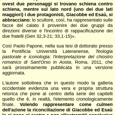
ovest due personaggi si trovano schiena contro
schiena, mentre sul lato nord (uno dei due lati
maggiori) i due protagonisti, Giacobbe ed Esaù, si
abbracciano
; lo scultore, così, ha rappresentato sulle
facce del calato il provenire dei due gruppi da
direzioni diverse e l'incontro di rappacificazione dei
due fratelli (Gen 32,3-21; 33,1-15)».
Così Paolo Papone, nella sua tesi di dottorato presso
la Pontificia Università Lateranense,
Teologia
pastorale e iconologia: l'interpretazione del chiostro
romanico di Sant'Orso in Aosta
, Roma, 2011, che
sarà prossimamente pubblicata in una versione
aggiornata.
L'autore sottolinea che in questo modo la galleria
occidentale evidenzia una vera e propria struttura
retorica che pone al centro della serie dei capitelli
quello che è, in realtà, l'elemento cronologicamente
finale.
Volendo rappresentare come
culmen
dell'azione la riconciliazione di Giacobbe ed Esaù