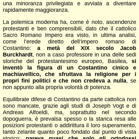
una minoranza privilegiata e avviata a diventare
rapidamente maggioranza.
La polemica moderna ha, come è noto, ascendenze
protestanti e ben comprensibili, dato che il cattolico
Sacro Romano Impero era visto, in ultima analisi,
come l’erede diretto dell’impero romano di
Costantino:
a metà del XIX secolo Jacob
Burckhardt
, non a caso professore in una delle sedi
storiche del protestantesimo europeo, Basilea,
si
inventò la figura di un Costantino cinico e
machiavellico, che sfruttava la religione per i
propri fini politici e che non credeva a nulla
, se
non appunto alla propria volontà di potenza.
Equilibrate difese di Costantino da parte cattolica non
sono mancate, grazie agli studi di Joseph Vogt e di
Andreas Alfoeldi, ma, soprattutto nel secondo
dopoguerra, è prevalsa spesso o la stanca resa alle
posizioni protestanti o addirittura il loro superamento,
tanto zelante quanto poco fondato dal punto di vista
storico:
pareva quasi che solo gli ortodossi