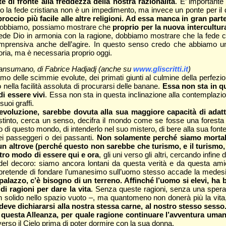
e di fronte alla freddezza della nostra razionalità
. E’ important
o la fede cristiana non è un impedimento, ma invece un ponte per il d
roccio più facile alle altre religioni. Ad essa manca in gran part
ciò dobbiamo, possiamo mostrare che
proprio per la nuova intercultura
vede Dio in armonia con la ragione, dobbiamo mostrare che la fede c
 comprensiva anche dell’agire. In questo senso credo che abbiamo 
oria, ma è necessaria proprio oggi.
transumano, di Fabrice Hadjadj (anche su
www.gliscritti.it
)
amo delle scimmie evolute, dei primati giunti al culmine della perfezi
 nella facilità assoluta di procurarsi delle banane.
Essa non sta in qu
 di essere vivi
. Essa non sta in questa inclinazione alla contemplazio
suoi graffi.
l’evoluzione, sarebbe dovuta alla sua maggiore capacità di ada
istinto, cerca un senso, decifra il mondo come se fosse una foresta 
 questo mondo, di intenderlo nel suo mistero, di bere alla sua fonte
 dei passeggeri o dei passanti.
Non solamente perché siamo mortali
trove (perché questo non sarebbe che turismo, e il turismo, nel
tro modo di essere qui e ora
, gli uni verso gli altri, cercando infine 
del decoro: siamo ancora lontani da questa verità e da questa ami
 pretende di fondare l’umanesimo sull’uomo stesso accade la medesim
palazzo, c’è bisogno di un terreno. Affinché l’uomo si elevi, ha 
di ragioni per dare la vita
. Senza queste ragioni, senza una speran
 solido nello spazio vuoto –, ma quantomeno non donerà più la vita, pe
deve dichiararsi alla nostra stessa carne, al nostro stesso sesso
 questa Alleanza, per quale ragione continuare l’avventura umana
i verso il Cielo prima di poter dormire con la sua donna.