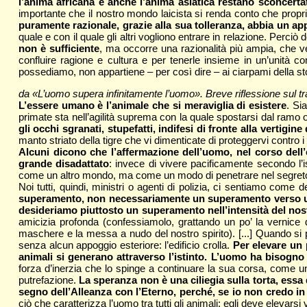
l’anima africana e anche l’anima asiatica restano sconcertat
importante che il nostro mondo laicista si renda conto che propri
puramente razionale, grazie alla sua tolleranza, abbia un app
quale e con il quale gli altri vogliono entrare in relazione. Per
non è sufficiente
, ma occorre una razionalità più ampia, che 
confluire ragione e cultura e per tenerle insieme in un’unità
possediamo, non appartiene – per così dire – ai ciarpami della st
da «L’uomo supera infinitamente l’uomo». Breve riflessione sul 
L’essere umano è l’animale che si meraviglia di esistere
. Si
primate sta nell’agilità suprema con la quale spostarsi dal ramo o
gli occhi sgranati, stupefatti, indifesi di fronte alla vertigine
manto striato della tigre che vi dimenticate di proteggervi contro i 
Alcuni dicono che l’affermazione dell’uomo, nel corso del
grande disadattato
: invece di vivere pacificamente secondo l’
come un altro mondo, ma come un modo di penetrare nel segreto di
Noi tutti, quindi, ministri o agenti di polizia, ci sentiamo come
superamento, non necessariamente un superamento verso un al
desideriamo piuttosto un superamento nell’intensità del nos
amicizia profonda (confessiamolo, grattando un po’ la vernice 
maschere e la messa a nudo del nostro spirito). [...] Quando si
senza alcun appoggio esteriore: l’edificio crolla.
Per elevare un 
animali si generano attraverso l’istinto. L’uomo ha bisogno 
forza d’inerzia che lo spinge a continuare la sua corsa, come un
putrefazione.
La speranza non è una ciliegia sulla torta, essa 
segno dell’Alleanza con l’Eterno, perché, se io non credo in
ciò che caratterizza l’uomo tra tutti gli animali: egli deve elevars