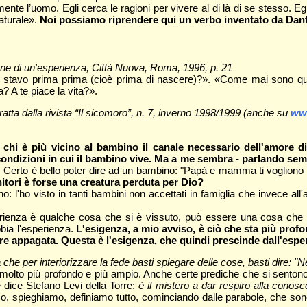
nte l’uomo. Egli cerca le ragioni per vivere al di là di se stesso. E
aturale».
Noi possiamo riprendere qui un verbo inventato da Dante
izione di un'esperienza, Città Nuova, Roma, 1996, p. 21
stavo prima prima (cioè prima di nascere)?». «Come mai sono qui
 A te piace la vita?».
tratta dalla rivista “Il sicomoro”, n. 7, inverno 1998/1999 (anche su
www
hi è più vicino al bambino il canale necessario dell'amore di 
ondizioni in cui il bambino vive. Ma a me sembra - parlando sem
. Certo è bello poter dire ad un bambino: "Papà e mamma ti vogliono 
tori è forse una creatura perduta per Dio?
o: l'ho visto in tanti bambini non accettati in famiglia che invece al
rienza è qualche cosa che si è vissuto, può essere una cosa che 
bia l'esperienza.
L'esigenza, a mio avviso, è ciò che sta più pr
ere appagata. Questa è l'esigenza, che quindi prescinde dall'espe
e per interiorizzare la fede basti spiegare delle cose, basti dire: "N
i molto più profondo e più ampio. Anche certe prediche che si senton
 dice Stefano Levi della Torre:
è il mistero a dar respiro alla conoscen
mo, spieghiamo, definiamo tutto, cominciando dalle parabole, che son