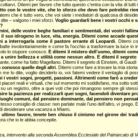
tarvi. Dite­mi per favore che tutto questo c’entra con la vita di tutti 
to con le vostre vite, che lo sforzo che devo fa­re potrebbe rie
emi che è tutto vero, che voi siete i mediatori di qualcosa di deside­
ite – valgono i miei sforzi.
Vo­glio guardarli bene i vostri occhi e 
o?
­mini, delle vostre beghe familia­ri e sentimentali, dei vostri fall
a il suo i­drogeno in luce, vita, energia. Di­temi come accade ques
 a interro­garla come il pastore errante di Leopardi
. Ditemi co
e batte invo­lontariamente e come fa l’occhio a trasformare la luce i
solo lo stu­pore conosce.
E ditemi il mistero dell’uomo, di­temi come
u­nire bellezza e utilità come nessun al­tro. E ditemi il segreto 
te, come ha fatto Magellano. Ditemi il se­greto di Einstein, di Gaudì 
 conosco quel­le degli altri
. Ditemi come fare a trova­re la mia storia
lo dite, voglio deciderlo io, voi fatemi vedere il ventaglio di possibi
i i vo­stri sogni, progetti, passioni. Altrimen­ti come farò a crede
iaceri reali e virtuali, che sul momen­to mi soddisfano, ma sotto sott
e su un registro, oltre a quei voti che poi rimangono sempre gli stess
re la pazienza per realizzarli quei sogni, facendoli diventare pro
luoghi comuni, dal pensiero dominante, dal pensiero non pensato.
o stesso consiglio di classe: non parlate male l’uno dell’altro, vi preg
 di desiderare una vacanza a Miami.
 ultimo favore, tenete ben chiuso il cinismo nel girone dei trad
a che io le abbia concepite.
anza, intervento alla seconda Assemblea Ecclesiale del Patriarcato di V