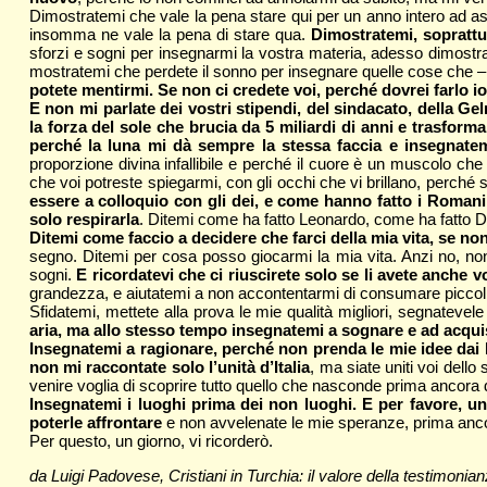
Dimostratemi che vale la pena stare qui per un anno intero ad ascol
insomma ne vale la pena di sta­re qua.
Dimostratemi, soprattut
sforzi e sogni per insegnarmi la vostra materia, adesso dimostrat
mostratemi che perdete il sonno per insegnare quelle cose che – d
potete mentirmi. Se non ci cre­dete voi, perché dovrei farlo i
E non mi parlate dei vostri sti­pendi, del sindacato, della Gel
la forza del sole che brucia da 5 mi­liardi di anni e trasform
perché la luna mi dà sempre la stessa faccia e insegnatemi
proporzione divina infallibile e perché il cuo­re è un muscolo ch
che voi potreste spiegarmi, con gli occhi che vi brillano, perché 
essere a colloquio con gli dei, e come hanno fatto i Romani a 
solo respirarla
. Ditemi come ha fatto Leonardo, come ha fatto Dan
Ditemi come faccio a decidere che far­ci della mia vita, se non
segno. Ditemi per cosa posso giocarmi la mia vita. Anzi no, non me 
sogni.
E ricordatevi che ci riuscirete solo se li avete anche vo
grandezza, e aiutatemi a non accontentarmi di consumare piccoli p
Sfidatemi, mettete alla prova le mie qualità migliori, segnatevel
aria, ma allo stesso tempo insegnatemi a sognare e ad acquisi
Insegnatemi a ragionare, perché non prenda le mie idee dai 
non mi raccontate solo l’unità d’Italia
, ma siate uniti voi dell
venire voglia di scoprire tutto quello che nasconde prima ancora
Insegnatemi i luoghi prima dei non luoghi. E per favore, un
poterle affrontare
e non avvelenate le mie speranze, prima ancor
Per questo, un giorno, vi ricorderò.
da Luigi Padovese, Cristiani in Turchia: il valore della testimoni