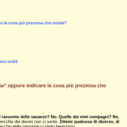
re la cosa più preziosa che esista?
loro unità
a” oppure indicare la cosa più preziosa che
Il racconto delle vacanze? No. Quelle dei miei compa­gni? No.
orecchio dei doveri non ci sento.
Ditemi qualcosa di diverso, di
recchio della passione ci sento benissimo.