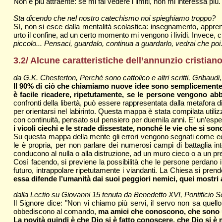
Non è più attraente: se mi fai vedere i limiti, non mi interessa più.
Sta dicendo che nel nostro catechismo noi spieghiamo troppo?
Sì, non si esce dalla mentalità scolastica: insegnamento, apprend
urto il confine, ad un certo momento mi vengono i lividi. Invece
piccolo... Pensaci, guardalo, continua a guardarlo, vedrai che poi.
3.2/ Alcune caratteristiche dell’annunzio cristiano
da G.K. Chesterton, Perché sono cattolico e altri scritti, Gribaudi,
Il 90% di ciò che chiamiamo nuove idee sono semplicemente ve
è facile ricadere, ripetutamente, se le persone vengono abb
confronti della libertà, può essere rappresentata dalla metafor
per orientarsi nel labirinto. Questa mappa è stata compilata util
con continuità, pensato sul pensiero per duemila anni. E’ un’esperi
i vicoli ciechi e le strade dissestate, nonché le vie che si s
Su questa mappa della mente gli errori vengono segnati come eccez
le è propria, per non parlare dei numerosi campi di battaglia i
conducono al nulla o alla distruzione, ad un muro cieco o a un pre
Così facendo, si previene la possibilità che le persone perdano i
futuro, intrappolare ripetutamente i viandanti. La Chiesa si prend
essa difende l’umanità dai suoi peggiori nemici, quei mostri an
dalla Lectio su Giovanni 15 tenuta da Benedetto XVI, Pontificio
Il Signore dice: "Non vi chiamo più servi, il servo non sa quell
obbediscono al comando,
ma amici che conoscono, che sono un
La novità quindi è che Dio si è fatto conoscere, che Dio si è