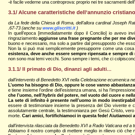
-è facile vederne una controprova: proprio nei tre sacramenti dell’
3.1/ Alcune caratteristiche dell’annunzio cristiano
da La fede della Chiesa di Roma, dell’allora cardinal Joseph R
.67-73 (anche su
www.gliscritti.it
)
In quell’epoca [immediatamente dopo il Concilio] io avevo i
ringraziamento
aggiunse una frase pregnante che per me dive
buono e necessario, ma solo a partire dal presupposto che esso 
Non la si può mai semplicemente presupporre come una cosa 
esistenza, deve anche essere sempre ripensata e sempre di
non sono mai temi vecchi. Sono sempre i temi, che ci colpiscono
3.1.1/ Il primato di Dio, dinanzi agli adulti...
dall’intervento di Benedetto XVI nella Celebrazione ecumenica nel
L’uomo ha bisogno di Dio, oppure le cose vanno abbastanza
e tiene insieme l’ordine dell’esistenza umana, si ha l’impress
che l’uomo, nell’
hybris
del potere, nel vuoto del cuore e nella
La sete di infinito è presente nell’uomo in modo inestirpabi
essere di testimoniare insieme la presenza del Dio vivente e 
assolutamente centrale, la testimonianza per Gesù Cristo, vero D
morte.
Cari amici, fortifichiamoci in questa fede! Aiutiamoci a
dall’intervista rilasciata da Benedetto XVI a Radio Vaticana ed a t
Abbiamo il nostro compito di mettere meglio in rilievo ciò che no