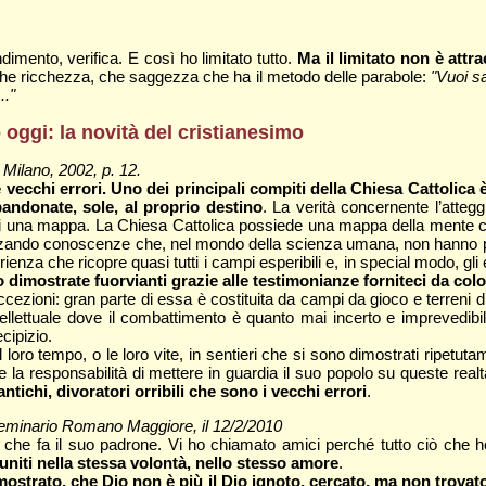
imento, verifica. E così ho limitato tutto.
Ma il limitato non è attr
, che ricchezza, che saggezza che ha il metodo delle parabole:
"Vuoi s
.."
 oggi: la novità del cristianesimo
 Milano, 2002, p. 12.
cchi errori. Uno dei principali compiti della Chiesa Cattolica è 
andonate, sole, al proprio destino
. La verità concernente l’attegg
a di una mappa. La Chiesa Cattolica possiede una mappa della mente c
izzando conoscenze che, nel mondo della scienza umana, non hanno parag
enza che ricopre quasi tutti i campi esperibili e, in special modo, gli 
ono dimostrate fuorvianti grazie alle testimonianze forniteci da co
ioni: gran parte di essa è costituita da campi da gioco e terreni di c
ntellettuale dove il combattimento è quanto mai incerto e imprevedibi
cipizio.
l loro tempo, o le loro vite, in sentieri che si sono dimostrati ripetu
e la responsabilità di mettere in guardia il suo popolo su queste realt
tichi, divoratori orribili che sono i vecchi errori
.
 Seminario Romano Maggiore, il 12/2/2010
o che fa il suo padrone. Vi ho chiamato amici perché tutto ciò che h
iti nella stessa volontà, nello stesso amore
.
 mostrato, che Dio non è più il Dio ignoto, cercato, ma non trova