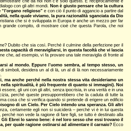
e dimostrare che da noi non c’è solo questo. E reciprocamente è
ialogo con gli altri mondi.
Non è giusto pensare che la cultura
e “l’organo religioso”
e con ciò il punto di aggancio a partire dal
lità, nella quale viviamo, la pura razionalità sganciata da Dio
ristiana che si è sviluppata in Europa è anche un mezzo per far
un grande compito, di mostrare cioè che questa Parola, che noi
one? Dubito che sia così. Perché il culmine della perfezione per il
esta capacità di meravigliarsi, in questa facoltà che vi lascia
ne che, ad esempio, vi fa provare una tale meraviglia di fronte al
ttarsi al mondo. Eppure l’uomo sembra, al tempo stesso, un
di simboli, desidera un al di là, un al di là non necessariamente
.
, ma anche perché nella nostra stessa vita desideriamo un
la spiritualità, è più frequente di quanto si immagini). Noi
di essere, gli uni con gli altri, senza ipocrisia, in una verità e in una
cizia, perché queste presupporrebbero che la caduta di tutte la
a cosa che si verifica quando si pretende di erigere un edificio
bisogno di un Cielo. Per Cielo intendo una speranza. Gli altri
za, certamente egli non si suiciderà – perché vi è in lui questa
rché non vede la ragione di fare figli, se tutto è destinato alla
. Gli Ebrei lo sanno bene: è nel loro sesso che essi trovano il
, per quale ragione ostinarsi ad alimentare il carnaio?
Ecco