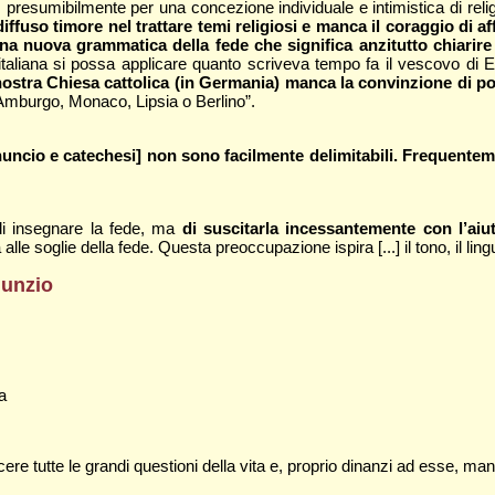
 presumibilmente per una concezione individuale e intimistica di religi
diffuso timore nel trattare temi religiosi e manca il coraggio di a
na nuova grammatica della fede che significa anzitutto chiarire 
italiana si possa applicare quanto scriveva tempo fa il vescovo di E
nostra Chiesa cattolica (in Germania) manca la convinzione di po
r Amburgo, Monaco, Lipsia o Berlino”.
nnuncio e catechesi] non sono facilmente delimitabili. Frequente
di insegnare la fede, ma
di suscitarla incessantemente con l’aiuto
le soglie della fede. Questa preoccupazione ispira [...] il tono, il lin
nunzio
a
re tutte le grandi questioni della vita e, proprio dinanzi ad esse, man