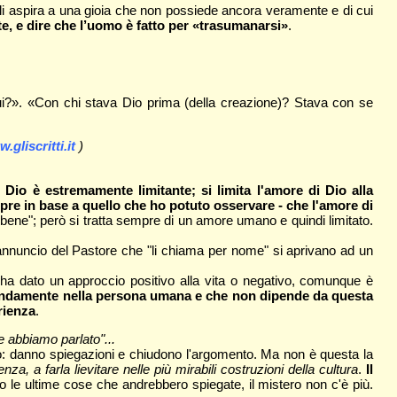
gli aspira a una gioia che non possiede ancora veramente e di cui
, e dire che l’uomo è fatto per «trasumanarsi»
.
?». «Con chi stava Dio prima (della creazione)? Stava con se
.gliscritti.it
)
Dio è estremamente limitante; si limita l'amore di Dio alla
pre in base a quello che ho potuto osservare - che l'amore di
bene"; però si tratta sempre di un amore umano e quindi limitato.
l'annuncio del Pastore che "li chiama per nome" si aprivano ad un
ha dato un approccio positivo alla vita o negativo, comunque è
ofondamente nella persona umana e che non dipende da questa
rienza
.
e abbiamo parlato"...
o: danno spiegazioni e chiudono l'argomento. Ma non è questa la
za, a farla lievitare nelle più mirabili costruzioni della cultura
.
Il
o le ultime cose che andrebbero spiegate, il mistero non c'è più.