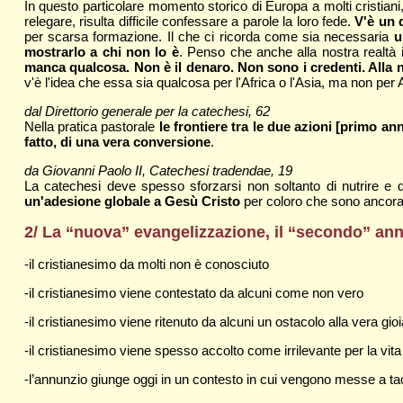
In questo particolare momento storico di Europa a molti cristiani,
relegare, risulta difficile confessare a parole la loro fede.
V'è un 
per scarsa formazione. Il che ci ricorda come sia necessaria
u
mostrarlo a chi non lo è
. Penso che anche alla nostra realtà 
manca qualcosa. Non è il denaro. Non sono i credenti. Alla 
v'è l'idea che essa sia qualcosa per l'Africa o l'Asia, ma non pe
dal Direttorio generale per la catechesi, 62
Nella pratica pastorale
le frontiere tra le due azioni [primo a
fatto, di una vera conversione
.
da Giovanni Paolo II, Catechesi tradendae, 19
La catechesi deve spesso sforzarsi non soltanto di nutrire e 
un'adesione globale a Gesù Cristo
per coloro che sono ancora al
2/ La “nuova” evangelizzazione, il “secondo” an
-il cristianesimo da molti non è conosciuto
-il cristianesimo viene contestato da alcuni come non vero
-il cristianesimo viene ritenuto da alcuni un ostacolo alla vera gioi
-il cristianesimo viene spesso accolto come irrilevante per la vita
-l’annunzio giunge oggi in un contesto in cui vengono messe a tace