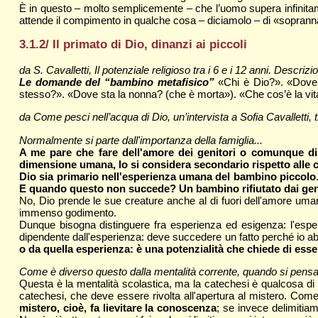
È in questo – molto semplicemente – che l’uomo supera infinitame
attende il compimento in qualche cosa – diciamolo – di «soprann
3.1.2/ Il primato di Dio, dinanzi ai piccoli
da S. Cavalletti, Il potenziale religioso tra i 6 e i 12 anni. Descr
Le domande del “bambino metafisico”
«Chi è Dio?». «Dove 
stesso?». «Dove sta la nonna? (che è morta»). «Che cos’è la vita?
da Come pesci nell’acqua di Dio, un’intervista a Sofia Cavalletti, 
Normalmente si parte dall'importanza della famiglia...
A me pare che fare dell'amore dei genitori o comunque di c
dimensione umana, lo si considera secondario rispetto alle c
Dio sia primario nell'esperienza umana del bambino piccolo
E quando questo non succede? Un bambino rifiutato dai geni
No, Dio prende le sue creature anche al di fuori dell'amore uman
immenso godimento.
Dunque bisogna distinguere fra esperienza ed esigenza: l'espe
dipendente dall'esperienza: deve succedere un fatto perché io ab
o da quella esperienza: è una potenzialità che chiede di ess
Come è diverso questo dalla mentalità corrente, quando si pensa ch
Questa è la mentalità scolastica, ma la catechesi è qualcosa d
catechesi, che deve essere rivolta all'apertura al mistero. Come
mistero, cioè, fa lievitare la conoscenza
; se invece delimitia