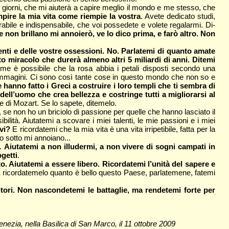
i giorni, che mi aiu­terà a capire meglio il mondo e me stes­so, che
mpire la mia vita come riempie la vostra
. Avete dedicato studi,
rabile e indispensabile, che voi possedete e volete regalarmi. Di­
se non brillano mi annoierò, ve lo dico prima, e farò altro. Non
i­menti e delle vostre ossessioni. No. Parlatemi di quanto amate
to mira­colo che durerà almeno altri 5 miliardi di anni. Ditemi
me è possi­bile che la rosa abbia i petali di­sposti secondo una
n immagi­ni. Ci sono così tante cose in que­sto mondo che non so e
 hanno fatto i Greci a costruire i loro templi che ti sem­bra di
dell’uomo che crea bellezza e costringe tutti a miglio­rarsi al
e di Mozart. Se lo sapete, ditemelo.
, se non ho un briciolo di passione per quelle che hanno la­sciato il
lità. Aiuta­temi a scovare i miei talenti, le mie pas­sioni e i miei
rvi?
E ricordatemi che la mia vita è una vita irripetibile, fatta per la
o sotto mi annoiano...
i.
Aiutatemi a non illudermi, a non vivere di sogni campati in
getti
.
 Aiutatemi a essere libero. Ricordatemi l’unità del sapere e
o. E ricordatemelo quanto è bello questo Paese, parlatemene, fatemi
itori. Non nascondetemi le battaglie, ma rendetemi forte per
enezia, nella Basilica di San Marco, il 11 ottobre 2009