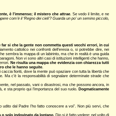
aente, è l'immenso; il mistero che attrae
. Se vedo il limite, e ne
apere com'è il ‘Regno dei cieli’? Guarda un po' un semino piccolo,
far si che la gente non commetta questi vecchi errori, in cui
iamento cattolico nei confronti dell’eresia o, si potrebbe dire, nei
he sembra la mappa di un labirinto, ma che in realtà è una guida
oni. Non vi sono altri casi di istituzioni intelligenti che hanno,
errori.
Ne risulta una mappa che evidenzia con chiarezza tutti
loro che le hanno seguite
.
accia fioriti, dove la mente può spaziare con tutta la libertà che
le. Ma c’è la responsabilità di segnalare determinate strade che
tamente, nel passato, vani o disastrosi, ma che possono ancora, in
à, e sta proprio qui l’importanza del suo ruolo.
Dogmaticamente
o udito dal Padre l'ho fatto conoscere a voi". Non più servi, che
to o solo indovinato da lontano
. Dio si è fatto vedere: nel volto di