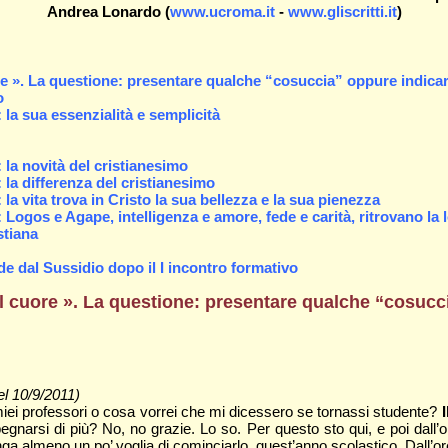
Andrea Lonardo (
www.ucroma.it
-
www.gliscritti.it
)
uore ». La questione: presentare qualche “cosuccia” oppure indica
o
 la sua essenzialità e semplicità
: la novità del cristianesimo
: la differenza del cristianesimo
 la vita trova in Cristo la sua bellezza e la sua pienezza
: Logos e Agape, intelligenza e amore, fede e carità, ritrovano la 
stiana
de dal Sussidio dopo il I incontro formativo
il cuore
». La questione: presentare qualche “cosucci
el 10/9/2011)
 miei professori o cosa vorrei che mi dicessero se tornassi studente?
narsi di più? No, no grazie. Lo so. Per questo sto qui, e poi dall’
a alme­no un po’ voglia di cominciarlo, que­st’anno scolastico. Dall’o