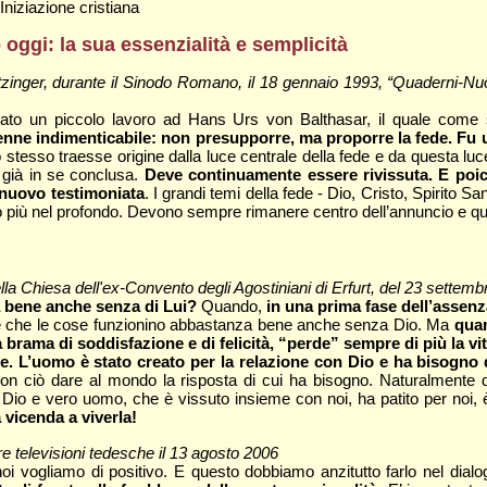
Iniziazione cristiana
 oggi: la sua essenzialità e semplicità
atzinger, durante il Sinodo Romano, il 18 gennaio 1993, “Quaderni-N
nviato un piccolo lavoro ad Hans Urs von Balthasar, il quale com
nne indimenticabile: non presupporre, ma proporre la fede. Fu u
stesso traesse origine dalla luce centrale della fede e da questa l
già in se conclusa.
Deve continuamente essere rivissuta. E poich
 nuovo testimoniata
. I grandi temi della fede - Dio, Cristo, Spirito 
 più nel profondo. Devono sempre rimanere centro dell’annuncio e qui
la Chiesa dell'ex-Convento degli Agostiniani di Erfurt, del 23 settemb
 bene anche senza di Lui?
Quando,
in una prima fase dell’assenz
ione che le cose funzionino abbastanza bene anche senza Dio. Ma
quan
 brama di soddisfazione e di felicità, “perde” sempre di più la vi
le. L’uomo è stato creato per la relazione con Dio e ha bisogno 
con ciò dare al mondo la risposta di cui ha bisogno. Naturalmente 
io e vero uomo, che è vissuto insieme con noi, ha patito per noi, è 
 vicenda a viverla!
re televisioni tedesche il 13 agosto 2006
i vogliamo di positivo. E questo dobbiamo anzitutto farlo nel dialogo