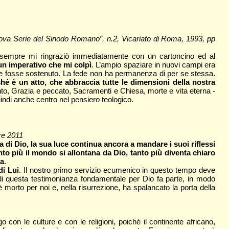
uova Serie del Sinodo Romano”, n.2, Vicariato di Roma, 1993, pp
e sempre mi ringraziò immediatamente con un cartoncino ed al
n imperativo che mi colpì
. L’ampio spaziare in nuovi campi era
uce fosse sostenuto. La fede non ha permanenza di per se stessa.
é è un atto, che abbraccia tutte le dimensioni della nostra
Santo, Grazia e peccato, Sacramenti e Chiesa, morte e vita eterna -
ndi anche centro nel pensiero teologico.
re 2011
a di Dio, la sua luce continua ancora a mandare i suoi riflessi
to più il mondo si allontana da Dio, tanto più diventa chiaro
ta
.
di Lui
. Il nostro primo servizio ecumenico in questo tempo deve
di questa testimonianza fondamentale per Dio fa parte, in modo
morto per noi e, nella risurrezione, ha spalancato la porta della
 con le culture e con le religioni, poiché il continente africano,