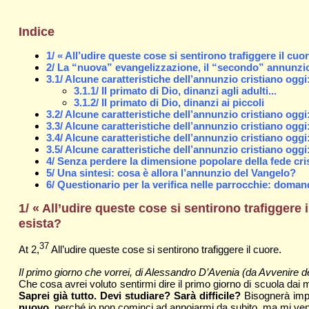
Indice
1/ « All’udire queste cose si sentirono trafiggere il c
2/ La “nuova” evangelizzazione, il “secondo” annunzi
3.1/ Alcune caratteristiche dell’annunzio cristiano oggi:
3.1.1/ Il primato di Dio, dinanzi agli adulti...
3.1.2/ Il primato di Dio, dinanzi ai piccoli
3.2/ Alcune caratteristiche dell’annunzio cristiano oggi
3.3/ Alcune caratteristiche dell’annunzio cristiano oggi
3.4/ Alcune caratteristiche dell’annunzio cristiano oggi:
3.5/ Alcune caratteristiche dell’annunzio cristiano oggi
4/ Senza perdere la dimensione popolare della fede cri
5/ Una sintesi: cosa è allora l’annunzio del Vangelo?
6/ Questionario per la verifica nelle parrocchie: doman
1/ «
All’udire queste cose si sentirono trafiggere 
esista?
37
At 2,
All’udire queste cose si sentirono trafiggere il cuore.
Il primo giorno che vorrei, di Alessandro D’Avenia (da Avvenire d
Che cosa avrei voluto sentirmi dire il primo giorno di scuola dai
Saprei già tutto. Devi studiare? Sarà difficile?
Bisognerà impeg
nuovo
, perché io non cominci ad an­noiarmi da subito, ma mi veng