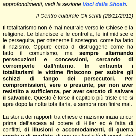
approfondimenti, vedi la sezione
Voci dalla Shoah
.
Il Centro culturale Gli scritti (28/11/2011)
Il totalitarismo non è mai neutrale verso le Chiese e la
religione. Le blandisce e le controlla, le intimidisce e
le perseguita, per ottenerne il sostegno, come ha fatto
il nazismo. Oppure cerca di distruggerle come ha
fatto il comunismo, ma
sempre alternando
persecuzioni e concessioni, cercando di
corromperle dall’interno
.
In entrambi i
totalitarismi le vittime finiscono per subire gli
schizzi di fango dei persecutori. Per
compromissioni, vere o presunte, per non aver
resistito a sufficienza, per aver cercato di salvare
il salvabile
. Questo è forse il capitolo più triste che si
apre dopo la notte totalitaria, e sembra non finire mai.
La storia dei rapporti tra chiese e nazismo inizia ancor
prima dell’ascesa al potere di Hitler ed è fatta di
conflitti,
di illusioni e accomodamenti, di guerra
aperta e di martirio
, di una molteplicità di eventi che