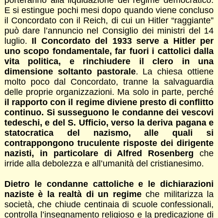
E si estingue pochi mesi dopo quando viene concluso
il Concordato con il Reich, di cui un Hitler “raggiante”
può dare l’annuncio nel Consiglio dei ministri del 14
luglio.
Il Concordato del 1933 serve a Hitler per
uno scopo fondamentale, far fuori i cattolici dalla
vita politica, e rinchiudere il clero in una
dimensione soltanto pastorale
. La chiesa ottiene
molto poco dal Concordato, tranne la salvaguardia
delle proprie organizzazioni. Ma solo in parte, perché
il rapporto con il regime diviene presto di conflitto
continuo. Si susseguono le condanne dei vescovi
tedeschi, e del S. Ufficio, verso la deriva pagana e
statocratica del nazismo, alle quali si
contrappongono truculente risposte dei dirigente
nazisti, in particolare di Alfred Rosenberg
che
irride alla debolezza e all’umanità del cristianesimo.
Dietro le condanne cattoliche e le dichiarazioni
naziste è la realtà di un regime
che militarizza la
società, che chiude centinaia di scuole confessionali,
controlla l’insegnamento religioso e la predicazione di