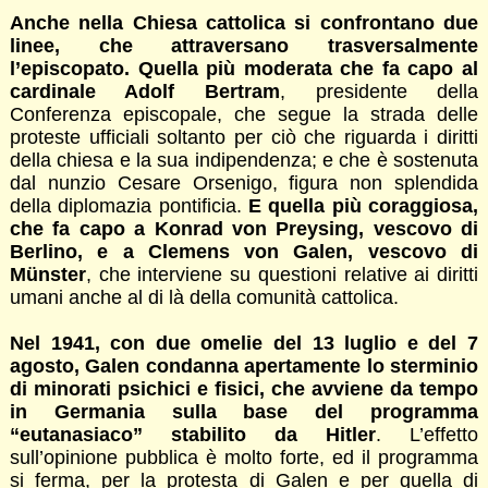
Anche nella Chiesa cattolica si confrontano due
linee, che attraversano trasversalmente
l’episcopato. Quella più moderata che fa capo al
cardinale Adolf Bertram
, presidente della
Conferenza episcopale, che segue la strada delle
proteste ufficiali soltanto per ciò che riguarda i diritti
della chiesa e la sua indipendenza; e che è sostenuta
dal nunzio Cesare Orsenigo, figura non splendida
della diplomazia pontificia.
E quella più coraggiosa,
che fa capo a Konrad von Preysing, vescovo di
Berlino, e a Clemens von Galen, vescovo di
Münster
, che interviene su questioni relative ai diritti
umani anche al di là della comunità cattolica.
Nel 1941, con due omelie del 13 luglio e del 7
agosto, Galen condanna apertamente lo sterminio
di minorati psichici e fisici, che avviene da tempo
in Germania sulla base del programma
“eutanasiaco” stabilito da Hitler
. L’effetto
sull’opinione pubblica è molto forte, ed il programma
si ferma, per la protesta di Galen e per quella di