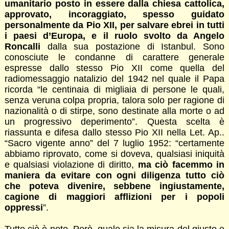
umanitario posto in essere dalla chiesa cattolica,
approvato, incoraggiato, spesso guidato
personalmente da Pio XII, per salvare ebrei in tutti
i paesi d’Europa, e il ruolo svolto da Angelo
Roncalli
dalla sua postazione di Istanbul. Sono
conosciute le condanne di carattere generale
espresse dallo stesso Pio XII come quella del
radiomessaggio natalizio del 1942 nel quale il Papa
ricorda “le centinaia di migliaia di persone le quali,
senza veruna colpa propria, talora solo per ragione di
nazionalità o di stirpe, sono destinate alla morte o ad
un progressivo deperimento”. Questa scelta è
riassunta e difesa dallo stesso Pio XII nella Let. Ap..
“Sacro vigente anno” del 7 luglio 1952: “certamente
abbiamo riprovato, come si doveva, qualsiasi iniquità
e qualsiasi violazione di diritto,
ma ciò facemmo in
maniera da evitare con ogni diligenza tutto ciò
che poteva divenire, sebbene ingiustamente,
cagione di maggiori afflizioni per i popoli
oppressi
”.