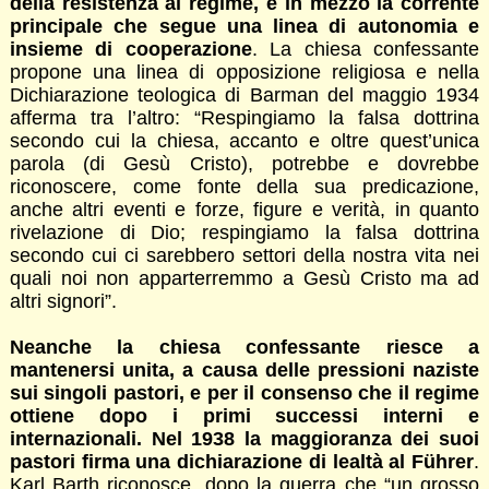
della resistenza al regime, e in mezzo la corrente
principale che segue una linea di autonomia e
insieme di cooperazione
. La chiesa confessante
propone una linea di opposizione religiosa e nella
Dichiarazione teologica di Barman del maggio 1934
afferma tra l’altro: “Respingiamo la falsa dottrina
secondo cui la chiesa, accanto e oltre quest’unica
parola (di Gesù Cristo), potrebbe e dovrebbe
riconoscere, come fonte della sua predicazione,
anche altri eventi e forze, figure e verità, in quanto
rivelazione di Dio; respingiamo la falsa dottrina
secondo cui ci sarebbero settori della nostra vita nei
quali noi non apparterremmo a Gesù Cristo ma ad
altri signori”.
Neanche la chiesa confessante riesce a
mantenersi unita, a causa delle pressioni naziste
sui singoli pastori, e per il consenso che il regime
ottiene dopo i primi successi interni e
internazionali. Nel 1938 la maggioranza dei suoi
pastori firma una dichiarazione di lealtà al Führer
.
Karl Barth riconosce, dopo la guerra che “un grosso