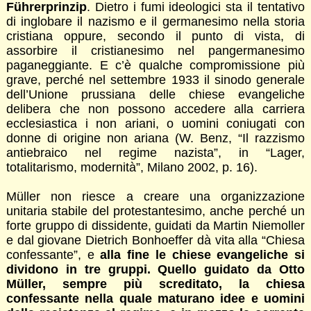
Führerprinzip
. Dietro i fumi ideologici sta il tentativo
di inglobare il nazismo e il germanesimo nella storia
cristiana oppure, secondo il punto di vista, di
assorbire il cristianesimo nel pangermanesimo
paganeggiante. E c’è qualche compromissione più
grave, perché nel settembre 1933 il sinodo generale
dell’Unione prussiana delle chiese evangeliche
delibera che non possono accedere alla carriera
ecclesiastica i non ariani, o uomini coniugati con
donne di origine non ariana (W. Benz, “Il razzismo
antiebraico nel regime nazista”, in “Lager,
totalitarismo, modernità”, Milano 2002, p. 16).
Müller non riesce a creare una organizzazione
unitaria stabile del protestantesimo, anche perché un
forte gruppo di dissidente, guidati da Martin Niemoller
e dal giovane Dietrich Bonhoeffer dà vita alla “Chiesa
confessante”, e
alla fine le chiese evangeliche si
dividono in tre gruppi. Quello guidato da Otto
Müller, sempre più screditato, la chiesa
confessante nella quale maturano idee e uomini