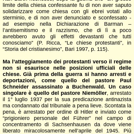
limite della chiesa confessante fu di non aver saputo
solidarizzare come chiesa con gli ebrei votati allo
sterminio, e di non aver denunciato e sconfessato -
ad esempio nella Dichiarazione di Barman –
l’antisemitismo e il razzismo, che di lì a poco
avrebbero avuto gli effetti devastanti che tutti
conosciamo” (P. Ricca, “Le chiese protestanti”, in
“Storia del cristianesimo”, Bari 1997, p. 115).
Ma l’atteggiamento dei protestanti verso il regime
non si esaurisce nelle posizioni ufficiali delle
chiese. Già prima della guerra si hanno arresti e
deportazioni, come quello del pastore Paul
Schneider assassinato a Buchenwald. Un caso
singolare è quello del pastore Niemöller
, arrestato
il 1° luglio 1937 per la sua predicazione antinazista
ma condannato dal tribunale a pena lieve. Scontata la
pena, è arrestato per ordine di Hitler e inviato come
“prigioniero personale del Führer” nel campo di
concentramento di Sachsenhausen da dove viene
liberato miracolosamente nell’aprile del 1945. Più