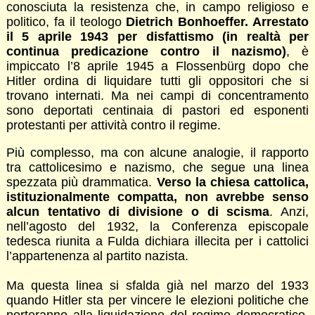
conosciuta la resistenza che, in campo religioso e
politico, fa il teologo
Dietrich Bonhoeffer. Arrestato
il 5 aprile 1943 per disfattismo (in realtà per
continua predicazione contro il nazismo)
, è
impiccato l’8 aprile 1945 a Flossenbürg dopo che
Hitler ordina di liquidare tutti gli oppositori che si
trovano internati. Ma nei campi di concentramento
sono deportati centinaia di pastori ed esponenti
protestanti per attività contro il regime.
Più complesso, ma con alcune analogie, il rapporto
tra cattolicesimo e nazismo, che segue una linea
spezzata più drammatica.
Verso la chiesa cattolica,
istituzionalmente compatta, non avrebbe senso
alcun tentativo di divisione o di scisma
. Anzi,
nell’agosto del 1932, la Conferenza episcopale
tedesca riunita a Fulda dichiara illecita per i cattolici
l’appartenenza al partito nazista.
Ma questa linea si sfalda già nel marzo del 1933
quando Hitler sta per vincere le elezioni politiche che
porteranno alla liquidazione del regime democratico.