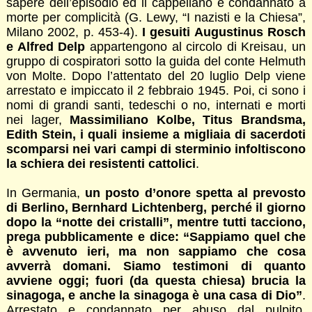
sapere dell’episodio ed il cappellano è condannato a
morte per complicità (G. Lewy, “I nazisti e la Chiesa”,
Milano 2002, p. 453-4).
I gesuiti Augustinus Rosch
e Alfred Delp
appartengono al circolo di Kreisau, un
gruppo di cospiratori sotto la guida del conte Helmuth
von Molte. Dopo l’attentato del 20 luglio Delp viene
arrestato e impiccato il 2 febbraio 1945. Poi, ci sono i
nomi di grandi santi, tedeschi o no, internati e morti
nei lager,
Massimiliano Kolbe, Titus Brandsma,
Edith Stein, i quali insieme a migliaia di sacerdoti
scomparsi nei vari campi di sterminio infoltiscono
la schiera dei resistenti cattolici
.
In Germania,
un posto d’onore spetta al prevosto
di Berlino, Bernhard Lichtenberg, perché il giorno
dopo la “notte dei cristalli”, mentre tutti tacciono,
prega pubblicamente e dice: “Sappiamo quel che
è avvenuto ieri, ma non sappiamo che cosa
avverrà domani. Siamo testimoni di quanto
avviene oggi; fuori (da questa chiesa) brucia la
sinagoga, e anche la sinagoga è una casa di Dio”
.
Arrestato e condannato per abuso dal pulpito,