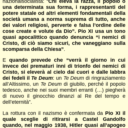
nazionalsocialista: “
Chi eleva la razza, il popolo o
una determinata sua forma, i rappresentanti del
potere statale od altri elementi fondamentali della
società umana a norma suprema di tutto, anche
dei valori religiosi, perverte e falsa l’ordine delle
cose create e volute da Dio”. Pio XI usa un tono
quasi apocalittico quando denuncia “i nemici di
Cristo, di ciò siamo sicuri, che vaneggiano sulla
scomparsa della Chiesa”
.
E
quando prevede che “verrà il giorno in cui
invece dei prematuri inni di trionfo dei nemici di
Cristo, si eleverà al cielo dai cuori e dalle labbra
dei fedeli il
Te Deum
: un
Te Deum
di ringraziamento
all’Altissimo, un
Te Deum
di giubilo, perché il popolo
tedesco, anche nei suoi membri erranti (…) piegherà
di nuovo il ginocchio dinanzi al Re del tempo e
dell’eternità”.
La rottura con il nazismo è confermata da
Pio XI il
quale sceglie di ritirarsi a Castel Gandolfo
quando, nel maggio 1938, Hitler quasi all’apogeo