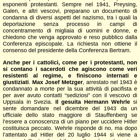
esponenti protestanti. Sempre nel 1941, Preysing,
Galen, e altri vescovi, preparano un documento di
condanna di diversi aspetti del nazismo, tra i quali la
deportazione senza processo in campi di
concentramento di migliaia di uomini e donne, e
chiedono che venga approvato e reso pubblico dalla
Conferenza episcopale. La richiesta non ottiene il
consenso del presidente della Conferenza Bertram.
Anche per i cattolici, come per i protestanti, non
si contano i sacerdoti che agiscono come veri
resistenti al regime, e finiscono internati e
giustiziati
.
Max Josef Metzger
, arrestato nel 1943 è
condannato a morte per la sua attività di pacifista e
per aver avuto contatti “sediziosi” con il vescovo di
Uppsala in Svezia.
Il gesuita Hermann Wehrle
si
sente domandare nel dicembre del 1943 da un
ufficiale dello stato maggiore di Stauffenberg se
l’essere a conoscenza di un piano per uccidere Hitler
costituisca peccato. Wehrle risponde di no, ma dopo
l’attentato ad Hitler del 20 luglio 1944 si viene a