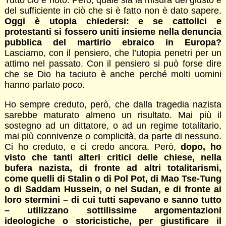
Tutto ciò è noto. Però, quale sia la misura del giusto e
del sufficiente in ciò che si è fatto non è dato sapere.
Oggi è utopia chiedersi: e se cattolici e
protestanti si fossero uniti insieme nella denuncia
pubblica del martirio ebraico in Europa?
Lasciamo, con il pensiero, che l’utopia penetri per un
attimo nel passato. Con il pensiero si può forse dire
che se Dio ha taciuto è anche perché molti uomini
hanno parlato poco.
Ho sempre creduto, però, che dalla tragedia nazista
sarebbe maturato almeno un risultato. Mai più il
sostegno ad un dittatore, o ad un regime totalitario,
mai più connivenze o complicità, da parte di nessuno.
Ci ho creduto, e ci credo ancora. Però,
dopo, ho
visto che tanti alteri critici delle chiese, nella
bufera nazista, di fronte ad altri totalitarismi,
come quelli di Stalin o di Pol Pot, di Mao Tse-Tung
o di Saddam Hussein, o nel Sudan, e di fronte ai
loro stermini – di cui tutti sapevano e sanno tutto
– utilizzano sottilissime argomentazioni
ideologiche o storicistiche, per giustificare il