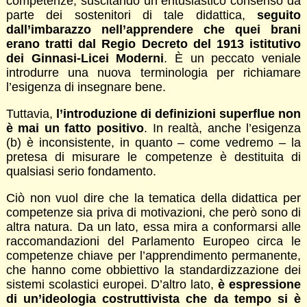
competenze, suscitando un entusiastico consenso da
parte dei sostenitori di tale didattica,
seguito
dall’imbarazzo nell’apprendere che quei brani
erano tratti dal Regio Decreto del 1913 istitutivo
dei Ginnasi-Licei Moderni
. È un peccato veniale
introdurre una nuova terminologia per richiamare
l’esigenza di insegnare bene.
Tuttavia,
l’introduzione di definizioni superflue non
è mai un fatto positivo
. In realtà, anche l’esigenza
(b) è inconsistente, in quanto – come vedremo – la
pretesa di misurare le competenze è destituita di
qualsiasi serio fondamento.
Ciò non vuol dire che la tematica della didattica per
competenze sia priva di motivazioni, che però sono di
altra natura. Da un lato, essa mira a conformarsi alle
raccomandazioni del Parlamento Europeo circa le
competenze chiave per l’apprendimento permanente,
che hanno come obbiettivo la standardizzazione dei
sistemi scolastici europei. D’altro lato,
è espressione
di un’ideologia costruttivista che da tempo si è