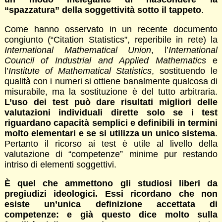
“spazzatura” della soggettività sotto il tappeto
.
Come hanno osservato in un recente documento
congiunto (“Citation Statistics”, reperibile in rete) la
International Mathematical
Union
, l’
International
Council of Industrial and Applied Mathematics
e
l’
Institute of Mathematical Statistics
, sostituendo le
qualità con i numeri si ottiene banalmente qualcosa di
misurabile, ma la sostituzione è del tutto arbitraria.
L’uso dei test può dare risultati migliori delle
valutazioni individuali dirette solo se i test
riguardano capacità semplici e definibili in termini
molto elementari e se si utilizza un unico sistema
.
Pertanto il ricorso ai test è utile al livello della
valutazione di “competenze” minime pur restando
intriso di elementi soggettivi.
È quel che ammettono gli studiosi liberi da
pregiudizi ideologici. Essi ricordano che non
esiste un’unica definizione accettata di
competenze: e già questo dice molto sulla