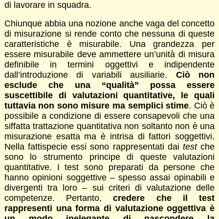
di lavorare in squadra.
Chiunque abbia una nozione anche vaga del concetto
di misurazione si rende conto che nessuna di queste
caratteristiche è misurabile. Una grandezza per
essere misurabile deve ammettere un’unità di misura
definibile in termini oggettivi e indipendente
dall’introduzione di variabili ausiliarie.
Ciò non
esclude che una “qualità” possa essere
suscettibile di valutazioni quantitative, le quali
tuttavia non sono misure ma semplici stime
. Ciò è
possibile a condizione di essere consapevoli che una
siffatta trattazione quantitativa non soltanto non è una
misurazione esatta ma è intrisa di fattori soggettivi.
Nella fattispecie essi sono rappresentati dai
test
che
sono lo strumento principe di queste valutazioni
quantitative. I test sono preparati da persone che
hanno opinioni soggettive – spesso assai opinabili e
divergenti tra loro – sui criteri di valutazione delle
competenze. Pertanto,
credere che il test
rappresenti una forma di valutazione oggettiva è
un modo inelegante di nascondere la