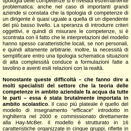
tipologia delle competenze si è rivelata estremamente
problematica: anche nel caso di importanti grandi
aziende si constata che la tipologia di competenze di
un dirigente è quasi uguale a quella di un dipendente
del più basso livello. La speranza di introdurre criteri
oggettivi, e quindi di misurare le competenze, si è
scontrata con il fatto che le interpretazioni del modello
hanno spesso caratteristiche locali, se non personali,
e quindi altamente arbitrarie. Inoltre, la necessità di
semplificare entro una tipologia schematica situazioni
di alta complessità conduce a formulazioni fatte a
tavolino e aventi esili relazioni con la realtà.
Nonostante queste difficoltà – che fanno dire a
molti specialisti del settore che la teoria delle
competenze in ambito aziendale fa acqua da tutte
le parti – essa è stata brutalmente importata in
ambito scolastico
. Il caso più plateale è quello del
modello di insegnamento “efficace” introdotto in
Inghilterra nel 2000 e commissionato direttamente
alla Hay-McBer. Il modello è strutturato in 16
caratteristiche organizzate in cinque gruppi, riflette in