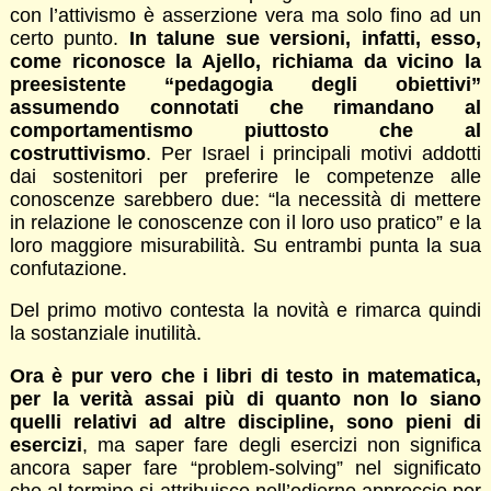
con l’attivismo è asserzione vera ma solo fino ad un
certo punto.
In talune sue versioni, infatti, esso,
come riconosce la Ajello, richiama da vicino la
preesistente “pedagogia degli obiettivi”
assumendo connotati che rimandano al
comportamentismo piuttosto che al
costruttivismo
. Per Israel i principali motivi addotti
dai sostenitori per preferire le competenze alle
conoscenze sarebbero due: “la necessità di mettere
in relazione le conoscenze con il loro uso pratico” e la
loro maggiore misurabilità. Su entrambi punta la sua
confutazione.
Del primo motivo contesta la novità e rimarca quindi
la sostanziale inutilità.
Ora è pur vero che i libri di testo in matematica,
per la verità assai più di quanto non lo siano
quelli relativi ad altre discipline, sono pieni di
esercizi
, ma saper fare degli esercizi non significa
ancora saper fare “problem-solving” nel significato
che al termine si attribuisce nell’odierno approccio per