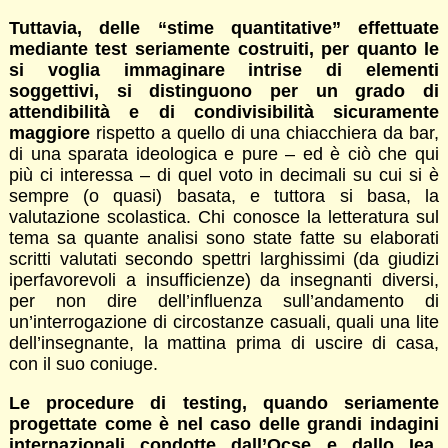
Tuttavia, delle “stime quantitative” effettuate
mediante test seriamente costruiti, per quanto le
si voglia immaginare intrise di elementi
soggettivi, si distinguono per un grado di
attendibilità e di condivisibilità sicuramente
maggiore
rispetto a quello di una chiacchiera da bar,
di una sparata ideologica e pure – ed è ciò che qui
più ci interessa – di quel voto in decimali su cui si è
sempre (o quasi) basata, e tuttora si basa, la
valutazione scolastica. Chi conosce la letteratura sul
tema sa quante analisi sono state fatte su elaborati
scritti valutati secondo spettri larghissimi (da giudizi
iperfavorevoli a insufficienze) da insegnanti diversi,
per non dire dell’influenza sull’andamento di
un’interrogazione di circostanze casuali, quali una lite
dell’insegnante, la mattina prima di uscire di casa,
con il suo coniuge.
Le procedure di testing, quando seriamente
progettate come è nel caso delle grandi indagini
internazionali condotte dall’Ocse e dallo Iea,