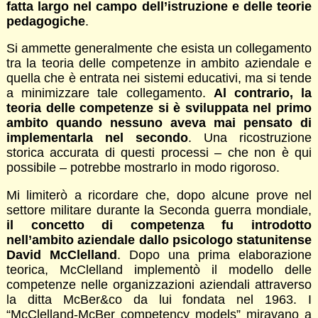
fatta largo nel campo dell’istruzione e delle teorie
pedagogiche
.
Si ammette generalmente che esista un collegamento
tra la teoria delle competenze in ambito aziendale e
quella che è entrata nei sistemi educativi, ma si tende
a minimizzare tale collegamento.
Al contrario, la
teoria delle competenze si è sviluppata nel primo
ambito quando nessuno aveva mai pensato di
implementarla nel secondo
. Una ricostruzione
storica accurata di questi processi – che non è qui
possibile – potrebbe mostrarlo in modo rigoroso.
Mi limiterò a ricordare che, dopo alcune prove nel
settore militare durante la Seconda guerra mondiale,
il concetto di competenza fu introdotto
nell’ambito aziendale dallo psicologo statunitense
David McClelland
. Dopo una prima elaborazione
teorica, McClelland implementò il modello delle
competenze nelle organizzazioni aziendali attraverso
la ditta McBer&co da lui fondata nel 1963. I
“McClelland-McBer competency models” miravano a