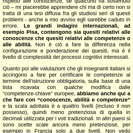
rispetto alle conoscenze, se qualcuno ha sostenuto
ciò – mi piacerebbe apprendere chi ma di certo non si
tratta di una tesi diffusa fra gli studiosi seri di questi
problemi - anche a mio avviso egli sarebbe caduto in
errore.
Le grandi indagini internazionali, ad
esempio Pisa, contengono sia quesiti relativi alle
conoscenze che quesiti relativi alle competenze o
alle abilità
. Non è ciò a fare la differenza nella
configurazione e ponderazione dei quesiti, ma è il
livello di complessità dei processi cognitivi interessati.
Quanto poi alle valutazioni che gli insegnanti italiani si
accingono a fare per certificare le competenze al
termine dell’istruzione obbligatoria, sulla base di una
lista ricavata con qualche modifica dalle
“competenze-chiave” europee,
abbiamo anche qui a
che fare con “conoscenze, abilità e competenze”
e la scala adottata è a quattro livelli (incluso il non
possesso), quindi meno pretenziosa di quella in
decimali utilizzata per i voti tradizionali. In altri paesi si
sono scelte scale ancora meno pretenziose, per
esempio in Francia solo a due livelli. Non vedo