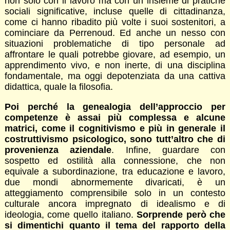
non solo con il lavoro ma con un insieme di pratiche
sociali significative, incluse quelle di cittadinanza,
come ci hanno ribadito più volte i suoi sostenitori, a
cominciare da Perrenoud. Ed anche un nesso con
situazioni problematiche di tipo personale ad
affrontare le quali potrebbe giovare, ad esempio, un
apprendimento vivo, e non inerte, di una disciplina
fondamentale, ma oggi depotenziata da una cattiva
didattica, quale la filosofia.
Poi perché la genealogia dell’approccio per
competenze è assai più complessa e alcune
matrici, come il cognitivismo e più in generale il
costruttivismo psicologico, sono tutt’altro che di
provenienza aziendale
. Infine, guardare con
sospetto ed ostilità alla connessione, che non
equivale a subordinazione, tra educazione e lavoro,
due mondi abnormemente divaricati, è un
atteggiamento comprensibile solo in un contesto
culturale ancora impregnato di idealismo e di
ideologia, come quello italiano.
Sorprende però che
si dimentichi quanto il tema del rapporto della