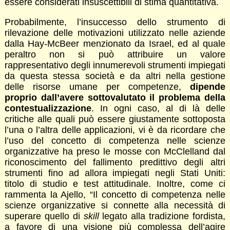
essere considerati insuscettibili di stima quantitativa.
Probabilmente, l’insuccesso dello strumento di
rilevazione delle motivazioni utilizzato nelle aziende
dalla Hay-McBeer menzionato da Israel, ed al quale
peraltro non si può attribuire un valore
rappresentativo degli innumerevoli strumenti impiegati
da questa stessa società e da altri nella gestione
delle risorse umane per competenze,
dipende
proprio dall’avere sottovalutato il problema della
contestualizzazione
. In ogni caso, al di là delle
critiche alle quali può essere giustamente sottoposta
l’una o l’altra delle applicazioni, vi è da ricordare che
l’uso del concetto di competenza nelle scienze
organizzative ha preso le mosse con McClelland dal
riconoscimento del fallimento predittivo degli altri
strumenti fino ad allora impiegati negli Stati Uniti:
titolo di studio e test attitudinale. Inoltre, come ci
rammenta la Ajello, “Il concetto di competenza nelle
scienze organizzative si connette alla necessità di
superare quello di
skill
legato alla tradizione fordista,
a favore di una visione più complessa dell’agire