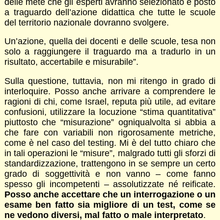
delle mete che gli esperti avranno selezionato e posto
a traguardo dell’azione didattica che tutte le scuole
del territorio nazionale dovranno svolgere.
Un’azione, quella dei docenti e delle scuole, tesa non
solo a raggiungere il traguardo ma a tradurlo in un
risultato, accertabile e misurabile”.
Sulla questione, tuttavia, non mi ritengo in grado di
interloquire. Posso anche arrivare a comprendere le
ragioni di chi, come Israel, reputa più utile, ad evitare
confusioni, utilizzare la locuzione “stima quantitativa”
piuttosto che “misurazione” ogniqualvolta si abbia a
che fare con variabili non rigorosamente metriche,
come è nel caso del testing. Mi è del tutto chiaro che
in tali operazioni le “misure”, malgrado tutti gli sforzi di
standardizzazione, trattengono in se sempre un certo
grado di soggettività e non vanno – come fanno
spesso gli incompetenti – assolutizzate né reificate.
Posso anche accettare che un interrogazione o un
esame ben fatto sia migliore di un test, come se
ne vedono diversi, mal fatto o male interpretato
.