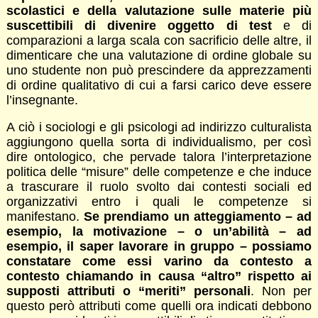
scolastici e della valutazione sulle materie più
suscettibili di divenire oggetto di test
e di
comparazioni a larga scala con sacrificio delle altre, il
dimenticare che una valutazione di ordine globale su
uno studente non può prescindere da apprezzamenti
di ordine qualitativo di cui a farsi carico deve essere
l’insegnante.
A ciò i sociologi e gli psicologi ad indirizzo culturalista
aggiungono quella sorta di individualismo, per così
dire ontologico, che pervade talora l’interpretazione
politica delle “misure” delle competenze e che induce
a trascurare il ruolo svolto dai contesti sociali ed
organizzativi entro i quali le competenze si
manifestano.
Se prendiamo un atteggiamento – ad
esempio, la motivazione – o un’abilità – ad
esempio, il saper lavorare in gruppo – possiamo
constatare come essi varino da contesto a
contesto chiamando in causa “altro” rispetto ai
supposti attributi o “meriti” personali
. Non per
questo però attributi come quelli ora indicati debbono