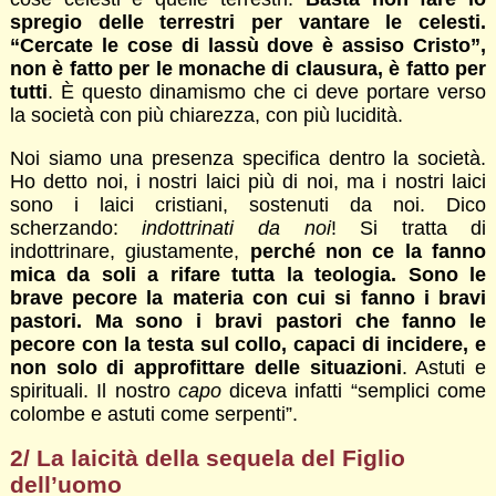
spregio delle terrestri per vantare le celesti.
“Cercate le cose di lassù dove è assiso Cristo”,
non è fatto per le monache di clausura, è fatto per
tutti
. È questo dinamismo che ci deve portare verso
la società con più chiarezza, con più lucidità.
Noi siamo una presenza specifica dentro la società.
Ho detto noi, i nostri laici più di noi, ma i nostri laici
sono i laici cristiani, sostenuti da noi. Dico
scherzando:
indottrinati da noi
! Si tratta di
indottrinare, giustamente,
perché non ce la fanno
mica da soli a rifare tutta la teologia. Sono le
brave pecore la materia con cui si fanno i bravi
pastori. Ma sono i bravi pastori che fanno le
pecore con la testa sul collo, capaci di incidere, e
non solo di approfittare delle situazioni
. Astuti e
spirituali. Il nostro
capo
diceva infatti “semplici come
colombe e astuti come serpenti”.
2/ La laicità della sequela del Figlio
dell’uomo