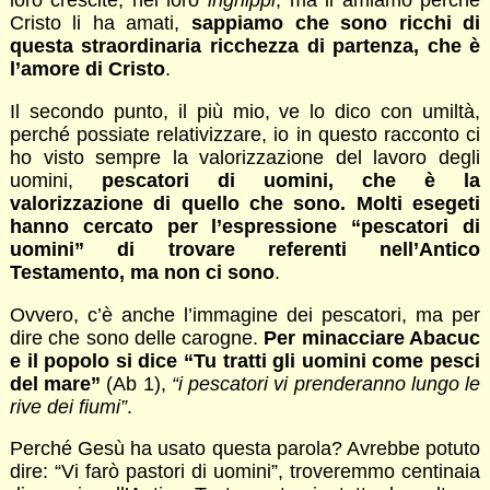
loro crescite, nei loro
inghippi
, ma li amiamo perché
Cristo li ha amati,
sappiamo che sono ricchi di
questa straordinaria ricchezza di partenza, che è
l’amore di Cristo
.
Il secondo punto, il più mio, ve lo dico con umiltà,
perché possiate relativizzare, io in questo racconto ci
ho visto sempre la valorizzazione del lavoro degli
uomini,
pescatori di uomini, che è la
valorizzazione di quello che sono. Molti esegeti
hanno cercato per l’espressione “pescatori di
uomini” di trovare referenti nell’Antico
Testamento, ma non ci sono
.
Ovvero, c’è anche l’immagine dei pescatori, ma per
dire che sono delle carogne.
Per minacciare Abacuc
e il popolo si dice “Tu tratti gli uomini come pesci
del mare”
(Ab 1),
“i pescatori vi prenderanno lungo le
rive dei fiumi”
.
Perché Gesù ha usato questa parola? Avrebbe potuto
dire: “Vi farò pastori di uomini”, troveremmo centinaia