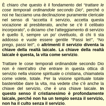
È chiaro che questo è il fondamento del “
trattare le
cose temporali ordinandole secondo Dio
”, perché o
noi ne facciamo una declinazione puramente clericale
nel senso di “accetta il servizio, accetta questa
vocazione al presbiterato, anche se c’è il celibato
incorporato”, o diciamo che l’atteggiamento di servizio
è quello lì, sempre un po’ civettuolo, di chi ti sta
addosso e vuole essere gentile “Passi lei!”, “No
prego, passi lei!”, o
altrimenti il servizio diventa la
chiave della realtà laicale. La chiave della realtà
laicale è questa, la vita come servizio
.
Trattare le cose temporali ordinandole secondo Dio
non è nient’altro che entrare in questa ottica di
servizio nella visione spirituale o cristiana, chiamatela
come volete, totale. Per la visione spirituale totale
basterebbe dare la vita, ma vedete che c’è anche la
chiave del servizio, che è una chiave laicale.
In
questo senso il cristianesimo è profondamente
laicale, perché non ha un tempio senza il servizio,
non ha il culto senza il servizio
.