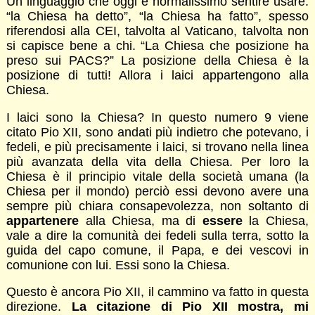
Un linguaggio che oggi è normalissimo sentire usare:
“la Chiesa ha detto”, “la Chiesa ha fatto”, spesso
riferendosi alla CEI, talvolta al Vaticano, talvolta non
si capisce bene a chi. “La Chiesa che posizione ha
preso sui PACS?” La posizione della Chiesa è la
posizione di tutti! Allora i laici appartengono alla
Chiesa.
I laici sono la Chiesa? In questo numero 9 viene
citato Pio XII, sono andati più indietro che potevano, i
fedeli, e più precisamente i laici, si trovano nella linea
più avanzata della vita della Chiesa. Per loro la
Chiesa è il principio vitale della società umana (la
Chiesa per il mondo) perciò essi devono avere una
sempre più chiara consapevolezza, non soltanto di
appartenere
alla Chiesa, ma di
essere
la Chiesa,
vale a dire la comunità dei fedeli sulla terra, sotto la
guida del capo comune, il Papa, e dei vescovi in
comunione con lui. Essi sono la Chiesa.
Questo è ancora Pio XII, il cammino va fatto in questa
direzione.
La citazione di Pio XII mostra, mi