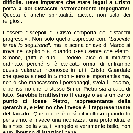
difficile. Deve imparare che stare legati a Cristo
porta a dei distacchi estremamente impegnativi
.
Questa è anche spiritualità laicale, non solo dei
religiosi.
L’essere discepoli di Cristo comporta dei distacchi
progressivi. Non solo quello espresso con:
“Lasciate
le reti lo seguirono
”, ma la scena chiave di Marco si
trova nel capitolo 8, quando Gesù sente che Pietro-
Simone, (tutti e due, il fedele laico e il ministro
ordinato, perché si è caricato ormai di entrambe
queste valenze), riconosce in lui il Cristo. Guardate
che questa sintesi in Simon Pietro è importantissima,
non è che mancassero i personaggi, svela il legame,
è bellissimo che lo stesso Simon Pietro sia a capo di
tutto.
Sarebbe bruttissimo il vangelo se a un certo
punto ci fosse Pietro, rappresentante della
gerarchia, e Pierino che invece è il rappresentante
del laicato
. Quello che è così difficoltoso quando lo
pensiamo, è invece una ricchezza, una profondità, è
la sintesi della vita, il vangelo è veramente bello, non
è un librettino di istruzioni banali.