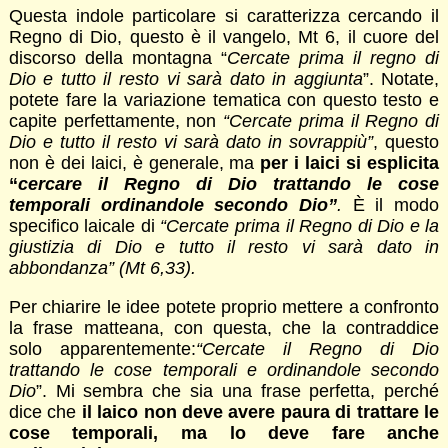
Questa indole particolare si caratterizza cercando il
Regno di Dio, questo è il vangelo, Mt 6, il cuore del
discorso della montagna “
Cercate prima il regno di
Dio e tutto il resto vi sarà dato in aggiunta
”. Notate,
potete fare la variazione tematica con questo testo e
capite perfettamente, non
“Cercate prima il Regno di
Dio e tutto il resto vi sarà dato in sovrappiù”
, questo
non è dei laici, è generale, ma
per i laici si esplicita
“
cercare il Regno di Dio trattando le cose
temporali ordinandole secondo Dio”
.
È il modo
specifico laicale di
“Cercate prima il Regno di Dio e la
giustizia di Dio e tutto il resto vi sarà dato in
abbondanza” (Mt 6,33).
Per chiarire le idee potete proprio mettere a confronto
la frase matteana, con questa, che la contraddice
solo apparentemente:
“Cercate il Regno di Dio
trattando le cose temporali e ordinandole secondo
Dio
”. Mi sembra che sia una frase perfetta, perché
dice che
il laico non deve avere paura di trattare le
cose temporali, ma lo deve fare anche