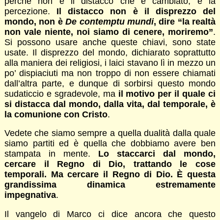
perché non è il distacco che è cambiato, è la
percezione.
Il distacco non è il disprezzo del
mondo, non è
De contemptu mundi
, dire “la realtà
non vale niente, noi siamo di cenere, moriremo”
.
Si possono usare anche queste chiavi, sono state
usate. Il disprezzo del mondo, dichiarato soprattutto
alla maniera dei religiosi, i laici stavano lì in mezzo un
po’ dispiaciuti ma non troppo di non essere chiamati
dall’altra parte, e dunque di sorbirsi questo mondo
sudaticcio e sgradevole, ma
il motivo per il quale ci
si distacca dal mondo, dalla vita, dal temporale, è
la comunione con Cristo
.
Vedete che siamo sempre a quella dualità dalla quale
siamo partiti ed è quella che dobbiamo avere ben
stampata in mente.
Lo staccarci dal mondo,
cercare il Regno di Dio, trattando le cose
temporali. Ma cercare il Regno di Dio. È questa
grandissima dinamica estremamente
impegnativa
.
Il vangelo di Marco ci dice ancora che questo