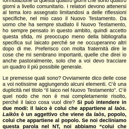
formulazione di questa quattro giorni che sono quattro
giorni a livello comunitario. I relatori devono attenersi
al tema loro assegnato limitandosi a delle riflessioni
specifiche, nel mio caso il Nuovo Testamento. Da
uomo che ha sempre studiato il Nuovo Testamento,
ho sempre pensato in questo ambito, quindi accetto
questa sfida, mi preoccupo meno della bibliografia
specifica sul laicato perché se ne occuperanno altri
dopo di me. Preferisco con molta fraternità dire le
cose che mi sembrano importanti, quelle che direi io
anche pastoralmente, solo che a voi devo tracciare
un quadro il più possibile generale.
Le premesse quali sono? Ovviamente dico delle cose
a voi notissime aggiungendo alcuni elementi. C’è una
duplicità nel titolo “Il laico nel Nuovo Testamento”. C’è
quel nodo che non è mai completamente risolto,
perché il laico cosa vuol dire?
Si può intendere in
due modi: il laico è colui che appartiene al
laòs
.
Laikòs
è un aggettivo che viene da
laòs
, popolo,
colui che appartiene al popolo. Se noi decliniamo
questa parola nel NT, noi abbiamo “colui che