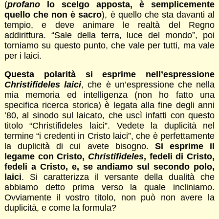
(
profano
lo scelgo apposta, è semplicemente
quello che non è sacro
), è quello che sta davanti al
tempio, e deve animare le realtà del Regno
addirittura. “Sale della terra, luce del mondo”, poi
torniamo su questo punto, che vale per tutti, ma vale
per i laici.
Questa polarità si esprime nell’espressione
Christifideles laici
, che è un’espressione che nella
mia memoria ed intelligenza (non ho fatto una
specifica ricerca storica) è legata alla fine degli anni
’80, al sinodo sul laicato, che uscì infatti con questo
titolo “Christifideles laici”. Vedete la duplicità nel
termine “i credenti in Cristo laici”, che è perfettamente
la duplicità di cui avete bisogno.
Si esprime il
legame con Cristo,
Christifideles
, fedeli di Cristo,
fedeli a Cristo, e, se andiamo sul secondo polo,
laici
. Si caratterizza il versante della dualità che
abbiamo detto prima verso la quale incliniamo.
Ovviamente il vostro titolo, non può non avere la
duplicità, e come la formula?