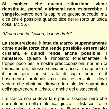
Si capisce che questa situazione viene
ricostituita, perché altrimenti non esisterebbe il
vangelo
, Marco non fa capire se questo succede, ma
dice che è possibile quando dice del Risorto un’unica
cosa, Mc 16,7:
“Vi precede in Galilea, là lo vedrete
”.
La Resurrezione
è letta da Marco stupendamente
come quella forza che rende possibile essere laici
cristiani, e quindi rende anche possibile il
ministero
. Questo è l’impianto fondamentale, è
troppo poco per le nostre preoccupazioni, noi non ci
fermiamo qui, adesso scaviamo ancora, ma questo è
il primo giro che si tratta di capire bene, è il
basamento profondissimo più essenziale, dove
vedete che abbiamo ritrovato la dialettica soprattutto
dell’appartenere a Cristo, e anche del distaccarsi.
Il distacco non ci deve fare paura, bisogna però che
noi entriamo nella dialettica giusta, il distacco tra le
cose celesti e quelle terrestri.
Basta non fare lo