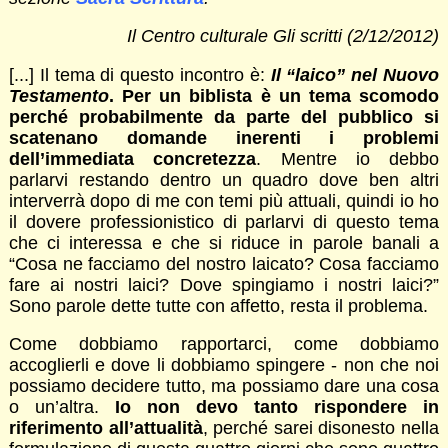
Il Centro culturale Gli scritti (2/12/2012)
[...] Il tema di questo incontro è:
Il “laico” nel Nuovo
Testamento
. Per un biblista è un tema scomodo
perché probabilmente da parte del pubblico si
scatenano domande inerenti i problemi
dell’immediata concretezza
. Mentre io debbo
parlarvi restando dentro un quadro dove ben altri
interverrà dopo di me con temi più attuali, quindi io ho
il dovere professionistico di parlarvi di questo tema
che ci interessa e che si riduce in parole banali a
“Cosa ne facciamo del nostro laicato? Cosa facciamo
fare ai nostri laici? Dove spingiamo i nostri laici?”
Sono parole dette tutte con affetto, resta il problema.
Come dobbiamo rapportarci, come dobbiamo
accoglierli e dove li dobbiamo spingere - non che noi
possiamo decidere tutto, ma possiamo dare una cosa
o un’altra.
Io non devo tanto rispondere in
riferimento all’attualità
, perché sarei disonesto nella