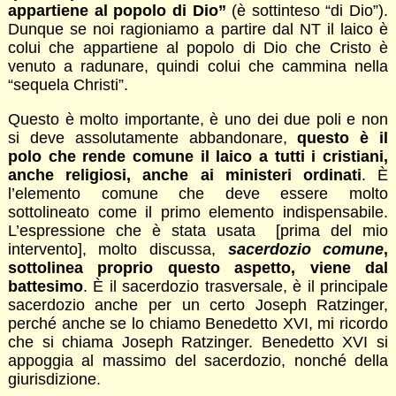
appartiene al popolo di Dio”
(è sottinteso “di Dio”).
Dunque se noi ragioniamo a partire dal NT il laico è
colui che appartiene al popolo di Dio che Cristo è
venuto a radunare, quindi colui che cammina nella
“sequela Christi”.
Questo è molto importante, è uno dei due poli e non
si deve assolutamente abbandonare,
questo è il
polo che rende comune il laico a tutti i cristiani,
anche religiosi, anche ai ministeri ordinati
. È
l’elemento comune che deve essere molto
sottolineato come il primo elemento indispensabile.
L’espressione che è stata usata [prima del mio
intervento], molto discussa,
sacerdozio comune
,
sottolinea proprio questo aspetto, viene dal
battesimo
. È il sacerdozio trasversale, è il principale
sacerdozio anche per un certo Joseph Ratzinger,
perché anche se lo chiamo Benedetto XVI, mi ricordo
che si chiama Joseph Ratzinger. Benedetto XVI si
appoggia al massimo del sacerdozio, nonché della
giurisdizione.