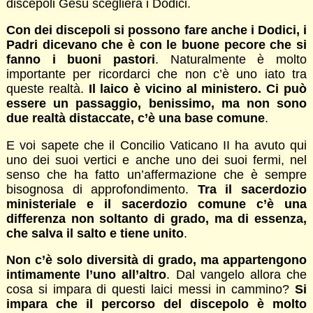
discepoli Gesù sceglierà i Dodici.
Con dei discepoli si possono fare anche i Dodici, i
Padri dicevano che è con le buone pecore che si
fanno i buoni pastori
. Naturalmente è molto
importante per ricordarci che non c’è uno iato tra
queste realtà.
Il laico è vicino al ministero. Ci può
essere un passaggio, benissimo, ma non sono
due realtà distaccate, c’è una base comune
.
E voi sapete che il Concilio Vaticano II ha avuto qui
uno dei suoi vertici e anche uno dei suoi fermi, nel
senso che ha fatto un’affermazione che è sempre
bisognosa di approfondimento.
Tra il sacerdozio
ministeriale e il sacerdozio comune c’è una
differenza non soltanto di grado, ma di essenza,
che salva il salto e tiene unito
.
Non c’è solo diversità di grado, ma appartengono
intimamente l’uno all’altro
. Dal vangelo allora che
cosa si impara di questi laici messi in cammino?
Si
impara che il percorso del discepolo è molto