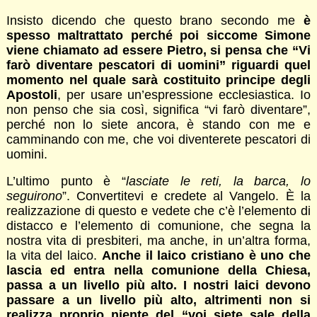
Insisto dicendo che questo brano secondo me
è
spesso maltrattato perché poi siccome Simone
viene chiamato ad essere Pietro, si pensa che “Vi
farò diventare pescatori di uomini” riguardi quel
momento nel quale sarà costituito principe degli
Apostoli
, per usare un’espressione ecclesiastica. Io
non penso che sia così, significa “vi farò diventare”,
perché non lo siete ancora, è stando con me e
camminando con me, che voi diventerete pescatori di
uomini.
L’ultimo punto è “
lasciate le reti, la barca, lo
seguirono
”. Convertitevi e credete al Vangelo. È la
realizzazione di questo e vedete che c’è l’elemento di
distacco e l’elemento di comunione, che segna la
nostra vita di presbiteri, ma anche, in un’altra forma,
la vita del laico.
Anche il laico cristiano è uno che
lascia ed entra nella comunione della Chiesa,
passa a un livello più alto. I nostri laici devono
passare a un livello più alto, altrimenti non si
realizza proprio niente del “voi siete sale della