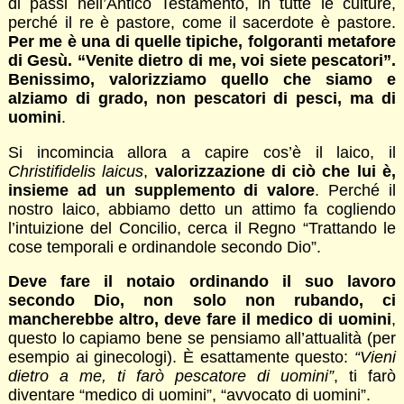
di passi nell’Antico Testamento, in tutte le culture,
perché il re è pastore, come il sacerdote è pastore.
Per me è una di quelle tipiche, folgoranti metafore
di Gesù. “Venite dietro di me, voi siete pescatori”.
Benissimo, valorizziamo quello che siamo e
alziamo di grado, non pescatori di pesci, ma di
uomini
.
Si incomincia allora a capire cos’è il laico, il
Christifidelis laicus
,
valorizzazione di ciò che lui è,
insieme ad un supplemento di valore
. Perché il
nostro laico, abbiamo detto un attimo fa cogliendo
l’intuizione del Concilio, cerca il Regno “Trattando le
cose temporali e ordinandole secondo Dio”.
Deve fare il notaio ordinando il suo lavoro
secondo Dio, non solo non rubando, ci
mancherebbe altro, deve fare il medico di uomini
,
questo lo capiamo bene se pensiamo all’attualità (per
esempio ai ginecologi). È esattamente questo:
“Vieni
dietro a me, ti farò pescatore di uomini”
, ti farò
diventare “medico di uomini”, “avvocato di uomini”.