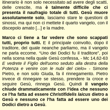
itinerario è non solo necessitato ad avere degli scatti,
delle crescite, ma
è talmente difficile che ci
presenta il naufragio totale di tutti. Gesù muore
assolutamente solo
, lasciamo stare le questioni di
sinossi, ma qui non ci mettete il quarto vangelo, con il
discepolo amato [...] e la madre.
Marco ci tiene a far vedere che sono scappati
tutti, proprio tutti.
E il principale coinvolto, dopo il
traditore, del quale neanche parliamo, ma il vangelo
ne parla eccome. “Uno dei Dodici fu il traditore”, poi
nella scena nella quale Gesù confessa, - Mc 14,62-63
E vedrete il Figlio dell'uomo seduto alla destra della
Potenza
e venire con le nubi del cielo
» - Simone
Pietro, e non solo Giuda, fa il rinnegamento. Pietro
invece di rinnegare se stesso, prendere la croce e
seguire Gesù, rinnega Gesù. Quindi
il vangelo
chiude drammaticamente con l’idea che nessuno
ce l’ha fatta ad essere
Christifidelis laicus
dietro a
Gesù e nessuno ce l’ha fatta ad essere uno dei
Dodici dietro a Gesù
.