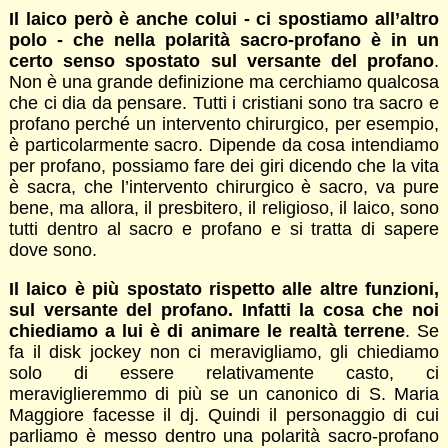
Il laico però è anche colui - ci spostiamo all’altro
polo - che nella polarità sacro-profano è in un
certo senso spostato sul versante del profano
.
Non è una grande definizione ma cerchiamo qualcosa
che ci dia da pensare. Tutti i cristiani sono tra sacro e
profano perché un intervento chirurgico, per esempio,
è particolarmente sacro. Dipende da cosa intendiamo
per profano, possiamo fare dei giri dicendo che la vita
è sacra, che l’intervento chirurgico è sacro, va pure
bene, ma allora, il presbitero, il religioso, il laico, sono
tutti dentro al sacro e profano e si tratta di sapere
dove sono.
Il laico è più spostato rispetto alle altre funzioni,
sul versante del profano. Infatti la cosa che noi
chiediamo a lui è di animare le realtà terrene
. Se
fa il disk jockey non ci meravigliamo, gli chiediamo
solo di essere relativamente casto, ci
meraviglieremmo di più se un canonico di S. Maria
Maggiore facesse il dj. Quindi il personaggio di cui
parliamo è messo dentro una polarità sacro-profano