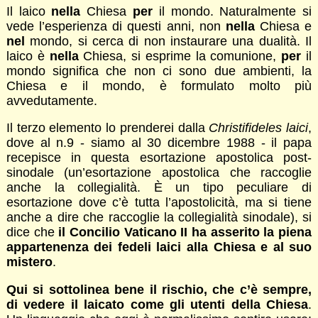
Il laico
nella
Chiesa
per
il mondo. Naturalmente si
vede l’esperienza di questi anni, non
nella
Chiesa e
nel
mondo, si cerca di non instaurare una dualità. Il
laico è
nella
Chiesa, si esprime la comunione,
per
il
mondo significa che non ci sono due ambienti, la
Chiesa e il mondo, è formulato molto più
avvedutamente.
Il terzo elemento lo prenderei dalla
Christifideles laici
,
dove al n.9 - siamo al 30 dicembre 1988 - il papa
recepisce in questa esortazione apostolica post-
sinodale (un’esortazione apostolica che raccoglie
anche la collegialità. È un tipo peculiare di
esortazione dove c’è tutta l’apostolicità, ma si tiene
anche a dire che raccoglie la collegialità sinodale), si
dice che
il Concilio Vaticano II ha asserito la piena
appartenenza dei fedeli laici alla Chiesa e al suo
mistero
.
Qui si sottolinea bene il rischio, che c’è sempre,
di vedere il laicato come gli utenti della Chiesa
.