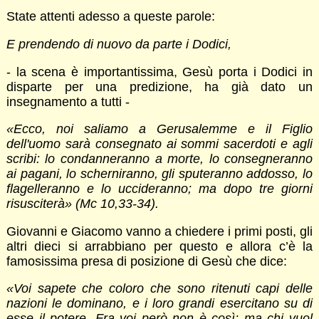
State attenti adesso a queste parole:
E prendendo di nuovo da parte i Dodici,
- la scena è importantissima, Gesù porta i Dodici in
disparte per una predizione, ha già dato un
insegnamento a tutti -
«Ecco, noi saliamo a Gerusalemme e il Figlio
dell'uomo sarà consegnato ai sommi sacerdoti e agli
scribi: lo condanneranno a morte, lo consegneranno
ai pagani, lo scherniranno, gli sputeranno addosso, lo
flagelleranno e lo uccideranno; ma dopo tre giorni
risusciterà»
(Mc 10,33-34).
Giovanni e Giacomo vanno a chiedere i primi posti, gli
altri dieci si arrabbiano per questo e allora c’è la
famosissima presa di posizione di Gesù che dice:
«Voi sapete che coloro che sono ritenuti capi delle
nazioni le dominano, e i loro grandi esercitano su di
esse il potere. Fra voi però non è così; ma chi vuol