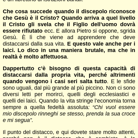
Che cosa succede quando il discepolo riconosce
che Gesù è il Cristo? Quando arriva a quel livello
il Cristo gli svela che il Figlio dell’uomo dovrà
essere rifiutato
ecc. E allora Pietro si oppone, sgrida
Gesù. È lì che viene ad apprendere che deve
distaccarsi dalla sua vita.
E questo vale anche per i
laici. Lo dico in una maniera brutale, ma che in
realtà è molto affettuosa
.
Dappertutto c’è bisogno di questa capacità di
distaccarsi dalla propria vita, perché altrimenti
quando vengono i casi seri salta tutto
. E le sfide
sono uguali, dal più grande al più piccino. Non ci sono
diversi letti per morirci, quelli degli ecclesiastici e
quelli dei laici. Quando la vita stringe l’economia torna
sempre a quella fedeltà assoluta
: “Chi vuol essere
mio discepolo rinneghi se stesso, prenda la sua croce
e mi segua”.
Il punto del distacco, e qui dovete stare molto attenti,