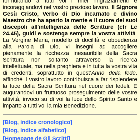
formulando a tutti voi i miei ringraziamenti e
incoraggiandovi nel vostro prezioso lavoro.
Il Signore
Gesù Cristo, Verbo di Dio incarnato e divino
Maestro che ha aperto la mente e il cuore dei suoi
discepoli all'intelligenza delle Scritture (cfr
Lc
24,45), guidi e sostenga sempre la vostra attività
.
La Vergine Maria, modello di docilità e obbedienza
alla Parola di Dio, vi insegni ad accogliere
pienamente la ricchezza inesauribile della Sacra
Scrittura non soltanto attraverso la ricerca
intellettuale, ma nella preghiera e in tutta la vostra vita
di credenti, soprattutto in quest’
Anno della fede
,
affinché il vostro lavoro contribuisca a far risplendere
la luce della Sacra Scrittura nel cuore dei fedeli. E
augurandovi un fruttuoso proseguimento delle vostre
attività, invoco su di voi la luce dello Spirito Santo e
imparto a tutti voi la mia Benedizione.
[Blog, indice cronologico]
[Blog, indice alfabetico]
[Homepage de Gli Scritti]