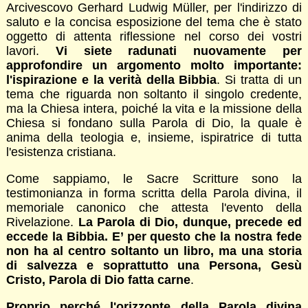
Arcivescovo Gerhard Ludwig Müller, per l'indirizzo di
saluto e la concisa esposizione del tema che è stato
oggetto di attenta riflessione nel corso dei vostri
lavori.
Vi siete radunati nuovamente per
approfondire un argomento molto importante:
l'ispirazione e la verità della Bibbia
. Si tratta di un
tema che riguarda non soltanto il singolo credente,
ma la Chiesa intera, poiché la vita e la missione della
Chiesa si fondano sulla Parola di Dio, la quale è
anima della teologia e, insieme, ispiratrice di tutta
l'esistenza cristiana.
Come sappiamo, le Sacre Scritture sono la
testimonianza in forma scritta della Parola divina, il
memoriale canonico che attesta l'evento della
Rivelazione.
La Parola
di Dio, dunque, precede ed
eccede la Bibbia. E’ per questo che la nostra fede
non ha al centro soltanto un libro, ma una storia
di salvezza e soprattutto una Persona, Gesù
Cristo, Parola di Dio fatta carne
.
Proprio perché l'orizzonte della Parola divina