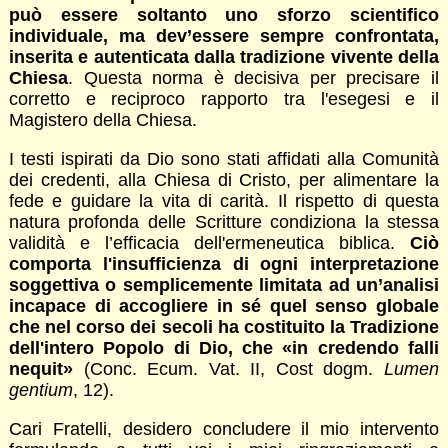
può essere soltanto uno sforzo scientifico
individuale, ma dev’essere sempre confrontata,
inserita e autenticata dalla tradizione vivente della
Chiesa
. Questa norma è decisiva per precisare il
corretto e reciproco rapporto tra l'esegesi e il
Magistero della Chiesa.
I testi ispirati da Dio sono stati affidati alla Comunità
dei credenti, alla Chiesa di Cristo, per alimentare la
fede e guidare la vita di carità. Il rispetto di questa
natura profonda delle Scritture condiziona la stessa
validità e l’efficacia dell'ermeneutica biblica.
Ciò
comporta l'insufficienza di ogni interpretazione
soggettiva o semplicemente limitata ad un’analisi
incapace di accogliere in sé quel senso globale
che nel corso dei secoli ha costituito la Tradizione
dell'intero Popolo di Dio, che «in credendo falli
nequit»
(Conc. Ecum. Vat. II, Cost dogm.
Lumen
gentium
, 12).
Cari Fratelli, desidero concludere il mio intervento