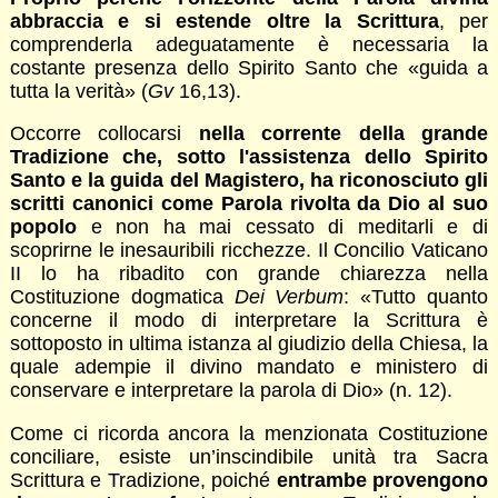
abbraccia e si estende oltre la Scrittura
, per
comprenderla adeguatamente è necessaria la
costante presenza dello Spirito Santo che «guida a
tutta la verità» (
Gv
16,13).
Occorre collocarsi
nella corrente della grande
Tradizione che, sotto l'assistenza dello Spirito
Santo e la guida del Magistero, ha riconosciuto gli
scritti canonici come Parola rivolta da Dio al suo
popolo
e non ha mai cessato di meditarli e di
scoprirne le inesauribili ricchezze. Il Concilio Vaticano
II lo ha ribadito con grande chiarezza nella
Costituzione dogmatica
Dei Verbum
: «Tutto quanto
concerne il modo di interpretare la Scrittura è
sottoposto in ultima istanza al giudizio della Chiesa, la
quale adempie il divino mandato e ministero di
conservare e interpretare la parola di Dio» (n. 12).
Come ci ricorda ancora la menzionata Costituzione
conciliare, esiste un’inscindibile unità tra Sacra
Scrittura e Tradizione, poiché
entrambe provengono