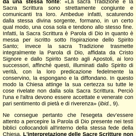
da una stessa fonte
: «La sacra Tradizione e la
Sacra Scrittura sono strettamente congiunte e
comunicanti tra loro. Ambedue infatti, scaturendo
dalla stessa divina sorgente, formano, in un certo
qual modo, una cosa sola e tendono allo stesso fine.
Infatti, la Sacra Scrittura è Parola di Dio in quanto è
messa per iscritto sotto l'ispirazione dello Spirito
Santo; invece la sacra Tradizione trasmette
integralmente la Parola di Dio, affidata da Cristo
Signore e dallo Spirito Santo agli Apostoli, ai loro
successori, affinché questi, illuminati dallo Spirito di
verità, con la loro predicazione fedelmente la
conservino, la espongano e la diffondano. In questo
modo la Chiesa attinge la sua certezza su tutte le
cose rivelate non dalla sola Sacra Scrittura. Perciò
l'una e l'altra devono essere accettate e venerate con
pari sentimento di pietà e di riverenza» (
ibid.
, 9).
Ne consegue pertanto che l'esegeta dev’essere
attento a percepire la Parola di Dio presente nei testi
biblici collocandoli all'interno della stessa fede della
Chiesa.
L'interpretazione delle Sacre Scritture non