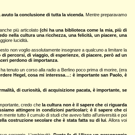
avuto la conclusione di tutta la vicenda
. Mentre preparavamo
 anche più articolato
(chi ha una biblioteca come la mia, più di
edo nella cultura una ricchezza, una felicità, un piacere, una
giore lucidità.
esto non voglio assolutamente insegnare a qualcuno a limitare la
di percorsi, di viaggio, di esperienze, di piacere, però ad un
iaceri perdono di importanza
.
 ha tenuto un corso alla radio a Berlino poco prima di morire, (era
rdere Hegel, cosa mi interessa…: è importante san Paolo, è
alità, di curiosità, di acquisizione pacata, è importante, se
importante, credo che
la cultura non è il sapere che ci riguarda
siamo attingere in condizioni particolari; è il sapere che ci
 mente tutto il cumulo di studi che avevo fatto all’università e poi
la costruzione secolare che è stata fatta su di lui
. Allora voi
suo coraggio. L’ambiguità.
Dante fa di Ulisse un personaggio