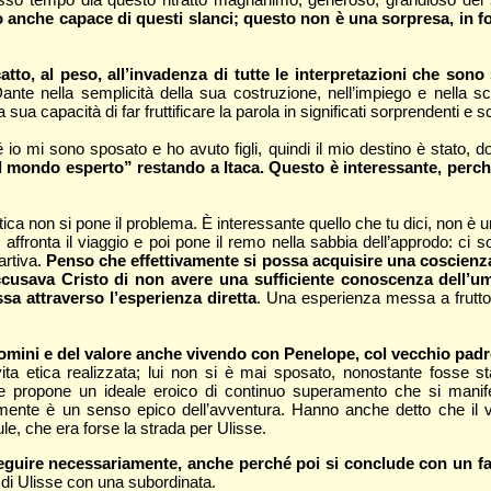
 anche capace di questi slanci; questo non è una sorpresa, in 
to, al peso, all’invadenza di tutte le interpretazioni che sono
nte nella semplicità della sua costruzione, nell’impiego e nella sc
ua capacità di far fruttificare la parola in significati sorprendenti e s
mi sono sposato e ho avuto figli, quindi il mio destino è stato, dopo
mondo esperto” restando a Itaca. Questo è interessante, perché l
ica non si pone il problema. È interessante quello che tu dici, non 
e affronta il viaggio e poi pone il remo nella sabbia dell’approdo
artiva.
Penso che effettivamente si possa acquisire una coscienz
accusava Cristo di non avere una sufficiente conoscenza dell’u
sa attraverso l’esperienza diretta
. Una esperienza messa a frutto e
omini e del valore anche vivendo con Penelope, col vecchio padre,
ita etica realizzata; lui non si è mai sposato, nonostante fosse st
 propone un ideale eroico di continuo superamento che si manifes
bilmente è un senso epico dell’avventura. Hanno anche detto che il 
le, che era forse la strada per Ulisse.
guire necessariamente, anche perché poi si conclude con un fal
 di Ulisse con una subordinata.