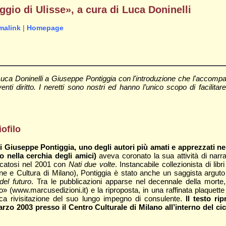
gio di Ulisse», a cura di Luca Doninelli
malink
|
Homepage
 Luca Doninelli a Giuseppe Pontiggia con l'introduzione che l'accom
i diritto. I neretti sono nostri ed hanno l’unico scopo di facilitare 
iofilo
Giuseppe Pontiggia, uno degli autori più amati e apprezzati nell
 nella cerchia degli amici)
aveva coronato la sua attività di narr
icatosi nel 2001 con
Nati due volte
. Instancabile collezionista di lib
ne e Cultura di Milano), Pontiggia è stato anche un saggista arguto e
del futuro
. Tra le pubblicazioni apparse nel decennale della morte,
(www.marcusedizioni.it) e la riproposta, in una raffinata plaquette
ica rivisitazione del suo lungo impegno di consulente.
Il testo ri
arzo 2003 presso il Centro Culturale di Milano all’interno del ci