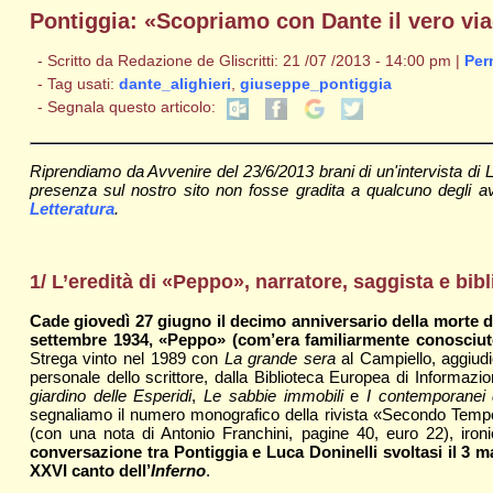
Pontiggia: «Scopriamo con Dante il vero viag
- Scritto da Redazione de Gliscritti: 21 /07 /2013 - 14:00 pm |
Per
- Tag usati:
dante_alighieri
,
giuseppe_pontiggia
- Segnala questo articolo:
Riprendiamo da Avvenire del 23/6/2013 brani di un'intervista di
presenza sul nostro sito non fosse gradita a qualcuno degli avent
Letteratura
.
1/ L’eredità di «Peppo», narratore, saggista e bibl
Cade giovedì 27 giugno il decimo anniversario della morte di 
settembre 1934, «Peppo» (com’era familiarmente conosciuto
Strega vinto nel 1989 con
La grande sera
al Campiello, aggiud
personale dello scrittore, dalla Biblioteca Europea di Informazio
giardino delle Esperidi
,
Le sabbie immobili
e
I contemporanei 
segnaliamo il numero monografico della rivista «Secondo Tempo» 
(con una nota di Antonio Franchini, pagine 40, euro 22), iron
conversazione tra Pontiggia e Luca Doninelli svoltasi il 3 m
XXVI canto dell’
Inferno
.