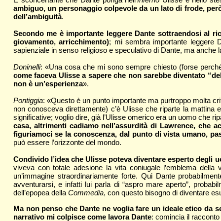
ambiguo, un personaggio colpevole da un lato di frode, però
dell’ambiguità
.
Secondo me è importante leggere Dante sottraendosi al ricat
giovamento, arricchimento)
; mi sembra importante leggere Da
sapienziale in senso religioso e speculativo di Dante, ma anche la s
Doninelli
: «Una cosa che mi sono sempre chiesto (forse perché io 
come faceva Ulisse a sapere che non sarebbe diventato “del 
non è un’esperienza
».
Pontiggia
: «Questo è un punto importante ma purtroppo molta crit
non conosceva direttamente) c’è Ulisse che riparte la mattina 
significative; voglio dire, già l’Ulisse omerico era un uomo che rip
casa, altrimenti cadiamo nell’assurdità di Lawrence, che 
figuriamoci se la conoscenza, dal punto di vista umano, pas
può essere l’orizzonte del mondo.
Condivido l’idea che Ulisse poteva diventare esperto degli u
viveva con totale adesione la vita coniugale l’emblema della v
un’immagine straordinariamente forte. Qui Dante probabilmente
avventurarsi, e infatti lui parla di “aspro mare aperto”, proba
dell’epopea della
Commedia
, con questo bisogno di diventare esu
Ma non penso che Dante ne voglia fare un ideale etico da se
narrativo mi colpisce come lavora Dante
: comincia il racconto