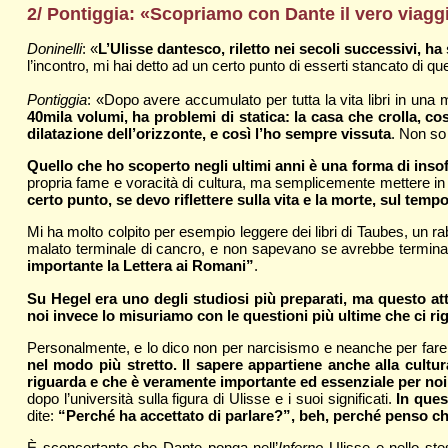
2/ Pontiggia: «Scopriamo con Dante il vero viaggi
Doninelli
: «
L’Ulisse dantesco, riletto nei secoli successivi, ha s
l’incontro, mi hai detto ad un certo punto di esserti stancato di q
Pontiggia
: «Dopo avere accumulato per tutta la vita libri in una
40mila volumi, ha problemi di statica: la casa che crolla, co
dilatazione dell’orizzonte, e così l’ho sempre vissuta
. Non so
Quello che ho scoperto negli ultimi anni è una forma di inso
propria fame e voracità di cultura, ma semplicemente mettere in
certo punto, se devo riflettere sulla vita e la morte, sul te
Mi ha molto colpito per esempio leggere dei libri di Taubes, un ra
malato terminale di cancro, e non sapevano se avrebbe terminato 
importante la Lettera ai Romani”
.
Su Hegel era uno degli studiosi più preparati, ma questo att
noi invece lo misuriamo con le questioni più ultime che ci 
Personalmente, e lo dico non per narcisismo e neanche per fa
nel modo più stretto. Il sapere appartiene anche alla cultur
riguarda e che è veramente importante ed essenziale per noi
dopo l’università sulla figura di Ulisse e i suoi significati.
In ques
dite:
“Perché ha accettato di parlare?”, beh, perché penso c
È sconcertante che Dante ponga nell’
Inferno
Ulisse e nello ste