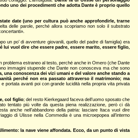
fondo uno dei procedimenti che adotta Dante è proprio quello
 state date (uno per cultura può anche approfondirle, trarne
elta delle parole, perché allora scopriamo non solo il substrato
concertanti».
 un po’ di avventure giovanili, quello del padre di famiglia) era
ui vuol dire che essere padre, essere marito, essere figlio,
è un problema estraneo al testo, perché anche in Omero (che Dante
: ci sono immagini stupende che Dante non conosceva ma che sono
a, una conoscenza dei vizi umani e del valore anche stando a
manità perché non era passato attraverso il matrimonio; ma
 portata avanti poi con grande lucidità nella propria vita privata
 col figlio
; del resto Kierkegaard faceva dell’uomo sposato che
ato tentato più volte da questa piena realizzazione, però ci dà
ta anche nell’abbandono della patria: lasciare Itaca vuol dire
viaggio di Ulisse nella
Commedia
è una microepopea all’interno
limento: la nave viene affondata. Ecco, da un punto di vista