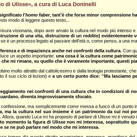
o di Ulisse», a cura di Luca Doninelli
ignificato l’
homo faber
, tant’è che forse minor comprensione ha 
uesto modo di leggere questo testo...
 misura visionaria, dopo aver amato la cultura nel modo più intenso e
struzione di una vita, distruzione di un reddito) evidentemente v
 se è un processo legato al passare dell’età o, come penso, a una mag
fferenza e di impazienza anche nei confronti della cultura
. Con qu
 luce un aspetto importante:
una cosa è la cultura come patrimonio 
mpo che mi rimane, su quello che è veramente importante, questi p
bbino molto attratto dal cattolicesimo e dalla teologia protestante, che
il suo ciclo di lezioni) e
a un certo punto dice: “Ma lasciamo pe
eggiamento nei confronti di una cultura che in condizioni di norm
riguardano, diventa improvvisamente sfocato
.
re confessione, ma semplicemente come messa a fuoco di un punto 
a, ma la cultura nel suo insieme è un patrimonio da cui noi pos
. Allora, quando Luca mi ha proposto di parlare di Ulisse mi è venuto in
to momento la figura di Ulisse non mi interessa, soprattutto quel
he se ne può parlare nel modo che mi interessa
.
sso tempo dia questo ritratto magnanimo, generoso, grandioso del 