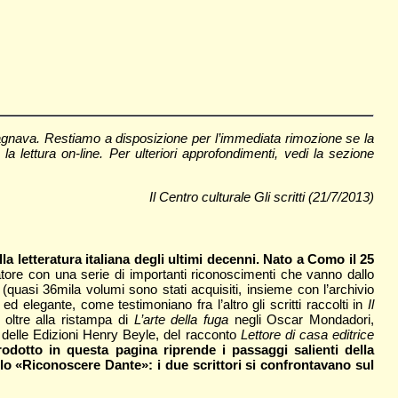
pagnava. Restiamo a disposizione per l’immediata rimozione se la
la lettura on-line. Per ulteriori approfondimenti, vedi la sezione
Il Centro culturale Gli scritti (21/7/2013)
a letteratura italiana degli ultimi decenni. Nato a Como il 25
atore con una serie di importanti riconoscimenti che vanno dallo
ri (quasi 36mila volumi sono stati acquisiti, insieme con l’archivio
d elegante, come testimoniano fra l’altro gli scritti raccolti in
Il
 oltre alla ristampa di
L’arte della fuga
negli Oscar Mondadori,
 delle Edizioni Henry Beyle, del racconto
Lettore di casa editrice
prodotto in questa pagina riprende i passaggi salienti della
clo «Riconoscere Dante»: i due scrittori si confrontavano sul