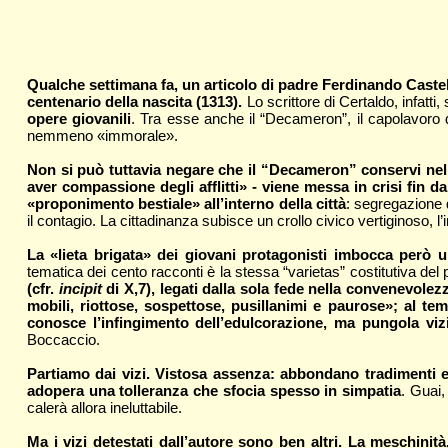
Qualche settimana fa
, un articolo di padre Ferdinando Castel
centenario della nascita (1313).
Lo scrittore di Certaldo, infatt
opere giovanili
. Tra esse anche il “Decameron”, il capolavoro d
nemmeno «immorale».
Non si può tuttavia negare che il “Decameron” conservi nelle
aver compassione degli afflitti» - viene messa in crisi fin 
«proponimento bestiale» all’interno della città
: segregazione d
il contagio. La cittadinanza subisce un crollo civico vertiginoso,
La «lieta brigata»
dei giovani protagonisti imbocca però un
tematica dei cento racconti è la stessa “varietas” costitutiva del
(cfr.
incipit
di X,7), legati dalla sola fede nella convenevole
mobili, riottose, sospettose, pusillanimi e paurose»; al t
conosce l’infingimento dell’edulcorazione, ma pungola vizi
Boccaccio.
Partiamo dai vizi. Vistosa assenza:
abbondano tradimenti e 
adopera una tolleranza che sfocia spesso in simpatia
. Guai,
calerà allora ineluttabile.
Ma i vizi detestati dall’autore sono ben altri.
La meschinità,