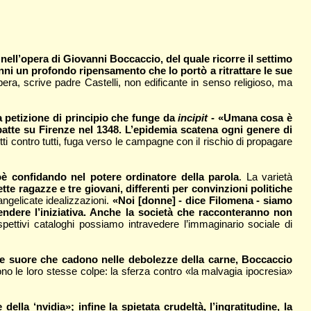
 nell’opera di Giovanni Boccaccio, del quale ricorre il settimo
nni un profondo ripensamento che lo portò a ritrattare le sue
era, scrive padre Castelli, non edificante in senso religioso, ma
a petizione di principio che funge da
incipit
- «Umana cosa è
bbatte su Firenze nel 1348. L’epidemia scatena ogni genere di
ti contro tutti, fuga verso le campagne con il rischio di propagare
oè confidando nel potere ordinatore della parola
. La varietà
tte ragazze e tre giovani, differenti per convinzioni politiche
angelicate idealizzazioni.
«Noi [donne] - dice Filomena - siamo
endere l’iniziativa. Anche la società che racconteranno non
pettivi cataloghi possiamo intravedere l’immaginario sociale di
ti e suore che cadono nelle debolezze della carne, Boccaccio
iono le loro stesse colpe: la sferza contro «la malvagia ipocresia»
lla ‘nvidia»; infine la spietata crudeltà, l’ingratitudine, la