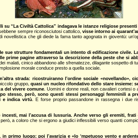
li su “La Civiltà Cattolica” indagava le istanze religiose presenti
i, sebbene sempre riconosciutosi cattolico,
visse intorno ai quarant’a
i novellistica che gli diede la fama tanto agognata in gioventù: un’op
 sue strutture fondamentali un intento di edificazione civile. L
dalle prime pagine attraverso la descrizione della peste che si a
ei malati, cinico abbandono alle sfrenatezze, dilagante sospetto di tut
 l’implosione morale conduce presto a quella sociale.
’altra strada: ricostruiranno l’ordine sociale «novellando», ci
 piccolo gruppo,
quasi un nucleo rifondativo dello stare insieme: se
zza del vivere comune
. Uomini e donne reali, non cavalieri cortesi o 
empo stesso, però, sono questi stessi personaggi femminili a pr
 e indica virtù
. E forse proprio passandone in rassegna i due ris
incesti, mai l’accusa di lussuria. Anche verso gli eremiti, fra
 però, a coloro che si ergono a giudici inflessibili verso quanti comp
 in primo luogo; poi l’avarizia e «lo ‘mpetuoso vento e ardente de