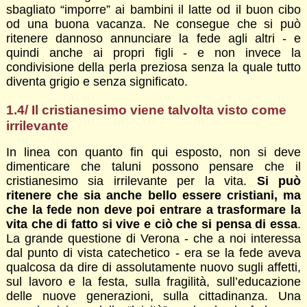
sbagliato “imporre” ai bambini il latte od il buon cibo
od una buona vacanza. Ne consegue che si può
ritenere dannoso annunciare la fede agli altri - e
quindi anche ai propri figli - e non invece la
condivisione della perla preziosa senza la quale tutto
diventa grigio e senza significato.
1.4/ Il cristianesimo viene talvolta visto come
irrilevante
In linea con quanto fin qui esposto, non si deve
dimenticare che taluni possono pensare che il
cristianesimo sia irrilevante per la vita.
Si può
ritenere che sia anche bello essere cristiani, ma
che la fede non deve poi entrare a trasformare la
vita che di fatto si vive e ciò che si pensa di essa
.
La grande questione di Verona - che a noi interessa
dal punto di vista catechetico - era se la fede aveva
qualcosa da dire di assolutamente nuovo sugli affetti,
sul lavoro e la festa, sulla fragilità, sull’educazione
delle nuove generazioni, sulla cittadinanza. Una