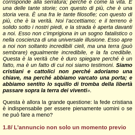
corrisponde alla serratura; perché è come la vita. È
una delle tante storie; con questo di più, che è una
storia vera. È una fra le tante filosofie; con questo di
più, che è la verità. Noi l’accettiamo; e il terreno è
solido sotto i nostri piedi, e la strada è aperta davanti
a noi. Esso non c’imprigiona in un sogno fatalistico o
nella coscienza di una universale illusione. Esso apre
a noi non soltanto incredibili cieli, ma una terra (può
sembrare) egualmente incredibile, e la fa credibile.
Questa è la verità che è duro spiegare perché è un
fatto, ma è un fatto di cui noi siamo testimoni.
Siamo
cristiani e cattolici non perché adoriamo una
chiave, ma perché abbiamo varcato una porta; e
abbiamo sentito lo squillo di tromba della libertà
passare sopra la terra dei viventi
».
Questa è allora la grande questione: la fede cristiana
è indispensabile per essere pienamente uomini o se
ne può fare a meno?
1.8/ L’annuncio non solo un momento previo