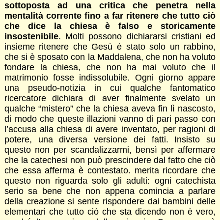
sottoposta ad una critica che penetra nella
mentalità corrente fino a far ritenere che tutto ciò
che dice la chiesa è falso e storicamente
insostenibile
. Molti possono dichiararsi cristiani ed
insieme ritenere che Gesù è stato solo un rabbino,
che si è sposato con la Maddalena, che non ha voluto
fondare la chiesa, che non ha mai voluto che il
matrimonio fosse indissolubile. Ogni giorno appare
una pseudo-notizia in cui qualche fantomatico
ricercatore dichiara di aver finalmente svelato un
qualche “mistero” che la chiesa aveva fin lì nascosto,
di modo che queste illazioni vanno di pari passo con
l’accusa alla chiesa di avere inventato, per ragioni di
potere, una diversa versione dei fatti. Insisto su
questo non per scandalizzarmi, bensì per affermare
che la catechesi non può prescindere dal fatto che ciò
che essa afferma è contestato. merita ricordare che
questo non riguarda solo gli adulti: ogni catechista
serio sa bene che non appena comincia a parlare
della creazione si sente rispondere dai bambini delle
elementari che tutto ciò che sta dicendo non è vero,