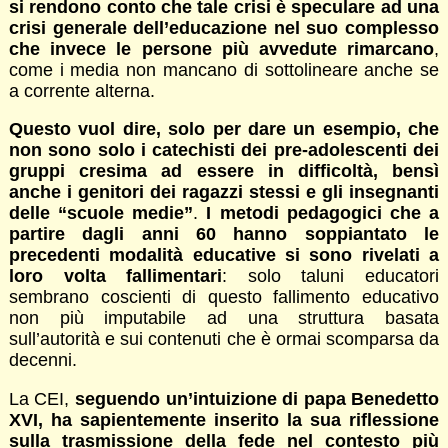
si rendono conto che tale crisi è speculare ad una
crisi generale dell’educazione nel suo complesso
che invece le persone più avvedute rimarcano
,
come i media non mancano di sottolineare anche se
a corrente alterna.
Questo vuol dire, solo per dare un esempio, che
non sono solo i catechisti dei pre-adolescenti dei
gruppi cresima ad essere in difficoltà, bensì
anche i genitori dei ragazzi stessi e gli insegnanti
delle “scuole medie”
.
I metodi pedagogici che a
partire dagli anni 60 hanno soppiantato le
precedenti modalità educative si sono rivelati a
loro volta fallimentari
: solo taluni educatori
sembrano coscienti di questo fallimento educativo
non più imputabile ad una struttura basata
sull’autorità e sui contenuti che è ormai scomparsa da
decenni.
La CEI,
seguendo un’intuizione di papa Benedetto
XVI, ha sapientemente inserito la sua riflessione
sulla trasmissione della fede nel contesto più