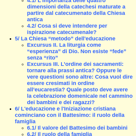
4.1/ L'importanza delle quattro
dimensioni della catechesi maturate a
partire dal catecumenato della Chiesa
antica
4.2/ Cosa si deve intendere per
ispirazione catecumenale?
5/ La Chiesa “metodo” dell'educazione
Excursus II. La liturgia come
“esperienza” di Dio. Non esiste “fede”
senza “rito”
Excursus III. L’ordine dei sacramenti:
tornare alla prassi antica? Oppure le
vere questioni sono altre: Cosa vuol dire
essere cresimati in ordine
all’eucarestia? Quale posto deve avere
la celebrazione domenicale nel cammino
dei bambini e dei ragazzi?
6/ L'educazione e l'Iniziazione cristiana
cominciano con il Battesimo: il ruolo della
famiglia
6.1/ Il valore del Battesimo dei bambini
6.2/ Il ruolo della famiglia