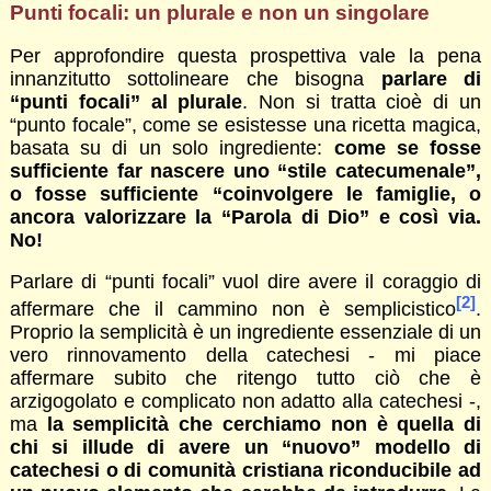
Punti focali: un plurale e non un singolare
Per approfondire questa prospettiva vale la pena
innanzitutto sottolineare che bisogna
parlare di
“punti focali” al plurale
. Non si tratta cioè di un
“punto focale”, come se esistesse una ricetta magica,
basata su di un solo ingrediente:
come se fosse
sufficiente far nascere uno “stile catecumenale”,
o fosse sufficiente “coinvolgere le famiglie, o
ancora valorizzare la “Parola di Dio” e così via.
No!
Parlare di “punti focali” vuol dire avere il coraggio di
[2]
affermare che il cammino non è semplicistico
.
Proprio la semplicità è un ingrediente essenziale di un
vero rinnovamento della catechesi - mi piace
affermare subito che ritengo tutto ciò che è
arzigogolato e complicato non adatto alla catechesi -,
ma
la semplicità che cerchiamo non è quella di
chi si illude di avere un “nuovo” modello di
catechesi o di comunità cristiana riconducibile ad