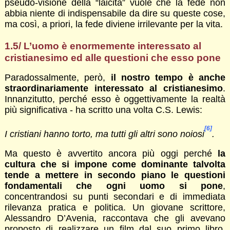
pseudo-visione della “laicità” vuole che la fede non
abbia niente di indispensabile da dire su queste cose,
ma così, a priori, la fede diviene irrilevante per la vita.
1.5/ L’uomo è enormemente interessato al
cristianesimo ed alle questioni che esso pone
Paradossalmente, però,
il nostro tempo è anche
straordinariamente interessato al cristianesimo
.
Innanzitutto, perché esso è oggettivamente la realtà
più significativa - ha scritto una volta C.S. Lewis:
[6]
I cristiani hanno torto, ma tutti gli altri sono noiosi
.
Ma questo è avvertito ancora più oggi perché
la
cultura che si impone come dominante talvolta
tende a mettere in secondo piano le questioni
fondamentali che ogni uomo si pone
,
concentrandosi su punti secondari e di immediata
rilevanza pratica e politica. Un giovane scrittore,
Alessandro D’Avenia, raccontava che gli avevano
proposto di realizzare un film dal suo primo libro,