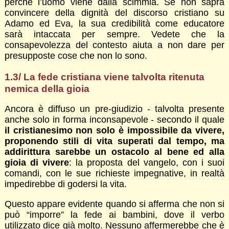
perché l’uomo viene dalla scimmia. Se non saprà
convincere della dignità del discorso cristiano su
Adamo ed Eva, la sua credibilità come educatore
sarà intaccata per sempre. Vedete che la
consapevolezza del contesto aiuta a non dare per
presupposte cose che non lo sono.
1.3/ La fede cristiana viene talvolta ritenuta
nemica della gioia
Ancora è diffuso un pre-giudizio - talvolta presente
anche solo in forma inconsapevole - secondo il quale
il cristianesimo non solo è impossibile da vivere,
proponendo stili di vita superati dal tempo, ma
addirittura sarebbe un ostacolo al bene ed alla
gioia di vivere
: la proposta del vangelo, con i suoi
comandi, con le sue richieste impegnative, in realtà
impedirebbe di godersi la vita.
Questo appare evidente quando si afferma che non si
può “imporre” la fede ai bambini, dove il verbo
utilizzato dice già molto. Nessuno affermerebbe che è