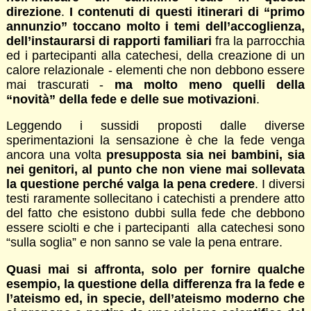
direzione
.
I contenuti di questi itinerari di “primo
annunzio” toccano molto i temi dell’accoglienza,
dell’instaurarsi di rapporti familiari
fra la parrocchia
ed i partecipanti alla catechesi, della creazione di un
calore relazionale - elementi che non debbono essere
mai trascurati -
ma molto meno quelli della
“novità” della fede e delle sue motivazioni
.
Leggendo i sussidi proposti dalle diverse
sperimentazioni la sensazione è che la fede venga
ancora una volta
presupposta sia nei bambini, sia
nei genitori, al punto che non viene mai sollevata
la questione perché valga la pena credere
. I diversi
testi raramente sollecitano i catechisti a prendere atto
del fatto che esistono dubbi sulla fede che debbono
essere sciolti e che i partecipanti alla catechesi sono
“sulla soglia” e non sanno se vale la pena entrare.
Quasi mai si affronta, solo per fornire qualche
esempio, la questione della differenza fra la fede e
l’ateismo ed, in specie, dell’ateismo moderno
che