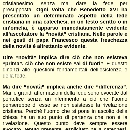
cristianesimo, senza mai dare la fede per
presupposta.
Ogni volta che Benedetto XVI ha
presentato un determinato aspetto della fede
cristiana in una catechesi, in un testo scritto o in
un’omelia, è apparso immediatamente evidente
all’ascoltatore la “novità” cristiana
.
Nelle parole e
nei gesti di papa Francesco questa freschezza
della novità è altrettanto evidente
.
Dire “novità” implica dire ciò che non esisteva
“prima”, ciò che non esiste “al di fuori”
. E questo
dinanzi alle questioni fondamentali dell’esistenza e
della fede.
Ma dire “novità” implica anche dire “differenza”
.
Mai le grandi affermazioni della fede sono evocate dal
pontefice senza un riferimento a ciò che l’uomo
penserebbe di esse se non esistesse la rivelazione
cristiana. Perché l’uomo che si pone in ascolto della
chiesa ha un suo punto di partenza che non è la
rivelazione. Questo punto deve sempre essere
evocato, tenuto presente, esplicitato nella catechesi,