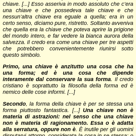
chiave. [...] Esso asseriva in modo assoluto che c’era
una chiave e che possedeva tale chiave e che
nessun’altra chiave era eguale a quella; era in un
certo senso, diciamo pure, ristretto. Soltanto avveniva
che quella era la chiave che poteva aprire la prigione
del mondo intero, e far vedere la bianca aurora della
salvezza. Il credo era come una chiave per tre aspetti
che potrebbero convenientemente riunirsi sotto
questo simbolo.
Primo, una chiave è anzitutto una cosa che ha
una forma; ed è una cosa che dipende
interamente dal conservare la sua forma
. Il credo
cristiano è soprattutto la filosofia della forma ed è
nemico delle cose informi. [...]
Secondo
, la forma della chiave è per se stessa una
forma piuttosto fantastica. [...]
Una chiave non è
materia di astrazioni: nel senso che una chiave
non è materia di ragionamento. Essa o è adatta
alla serratura, oppure non è
. È inutile per gli uomini
disputarvi attorno, considerata la cosa in se stessa; o