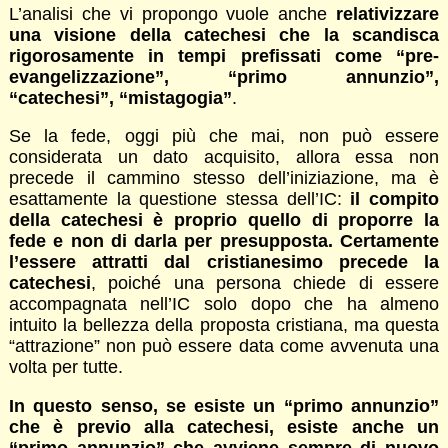
L’analisi che vi propongo vuole anche
relativizzare
una visione della catechesi che la scandisca
rigorosamente in tempi prefissati come “pre-
evangelizzazione”, “primo annunzio”,
“catechesi”, “mistagogia”
.
Se la fede, oggi più che mai, non può essere
considerata un dato acquisito, allora essa non
precede il cammino stesso dell’iniziazione, ma è
esattamente la questione stessa dell’IC:
il compito
della catechesi è proprio quello di proporre la
fede e non di darla per presupposta. Certamente
l’essere attratti dal cristianesimo precede la
catechesi
, poiché una persona chiede di essere
accompagnata nell’IC solo dopo che ha almeno
intuito la bellezza della proposta cristiana, ma questa
“attrazione” non può essere data come avvenuta una
volta per tutte.
In questo senso, se esiste un “primo annunzio”
che è previo alla catechesi, esiste anche un
“primo annunzio” che avviene sempre di nuovo