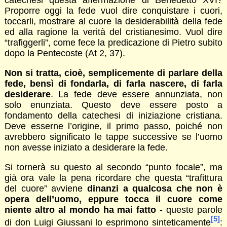
catechesi questa affermazione di Benedetto XVI?
Proporre oggi la fede vuol dire conquistare i cuori,
toccarli, mostrare al cuore la desiderabilità della fede
ed alla ragione la verità del cristianesimo. Vuol dire
“trafiggerli”, come fece la predicazione di Pietro subito
dopo la Pentecoste (At 2, 37).
Non si tratta, cioè, semplicemente di parlare della
fede, bensì di fondarla, di farla nascere, di farla
desiderare
. La fede deve essere annunziata, non
solo enunziata. Questo deve essere posto a
fondamento della catechesi di iniziazione cristiana.
Deve esserne l’origine, il primo passo, poiché non
avrebbero significato le tappe successive se l’uomo
non avesse iniziato a desiderare la fede.
Si tornerà su questo al secondo “punto focale”, ma
già ora vale la pena ricordare che questa “trafittura
del cuore” avviene
dinanzi a qualcosa che non è
opera dell’uomo, eppure tocca il cuore come
niente altro al mondo ha mai fatto
- queste parole
[5]
di don Luigi Giussani lo esprimono sinteticamente
: