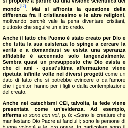
si propone a partire da una visione scientifica del
[17]
mondo
.
Mai si affronta la questione della
differenza fra il cristianesimo e le altre religioni
,
motivando perché vale la pena diventare cristiani,
piuttosto che seguire un altro credo.
Anche il fatto che l’uomo è stato creato per Dio e
che tutta la sua esistenza lo spinge a cercare la
verità e a domandarsi se esista una speranza
affidabile è accennato solo tangenzialmente
.
Sembra quasi un presupposto che Dio esista e
che ci ami - quest’ultima affermazione viene
ripetuta infinite volte nei diversi progetti
come un
dato di fatto che si potrebbe evincere o dall’amore
che i genitori hanno per i figli o dalla contemplazione
del creato.
Anche nei catechismi CEI, talvolta, la fede viene
presentata come un’evidenza. Ad esempio,
afferma
Io sono con voi
, p. 8: «Sono le creature che
manifestano Dio Padre ai fanciulli; sono le persone di
buona volontà e le loro opere. In particolare sono il