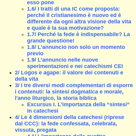
esso pone
1.6/ I tratti di una IC come proposta:
perché il cristianesimo è nuovo ed è
differente da ogni altra visione della vita
e quale è la sua motivazione?
1.7/ Perché la fede è indispensabile? La
grande questione!
1.8/ L’annuncio non solo un momento
previo
1.9/ L’annuncio nelle nuove
sperimentazioni e nei catechismi CEI
2/ Logos e agape: il valore dei contenuti e
della vita
3/ I tre diversi modi complementari di esporre
i contenuti: la sintesi dogmatica e morale,
l'anno liturgico, la storia biblica
Excursus I. L’importanza della “sintesi”
in catechesi
4/ Le 4 dimensioni della catechesi (riprese
dal CCC): la fede confessata, celebrata,
vissuta, pregata