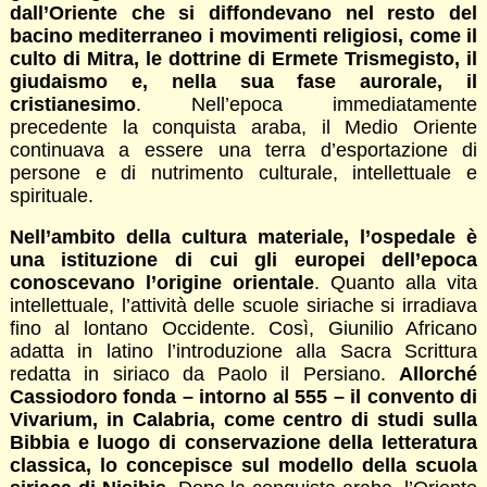
dall’Oriente che si diffondevano nel resto del
bacino mediterraneo i movimenti religiosi, come il
culto di Mitra, le dottrine di Ermete Trismegisto, il
giudaismo e, nella sua fase aurorale, il
cristianesimo
. Nell’epoca immediatamente
precedente la conquista araba, il Medio Oriente
continuava a essere una terra d’esportazione di
persone e di nutrimento culturale, intellettuale e
spirituale.
Nell’ambito della cultura materiale, l’ospedale è
una istituzione di cui gli europei dell’epoca
conoscevano l’origine orientale
. Quanto alla vita
intellettuale, l’attività delle scuole siriache si irradiava
fino al lontano Occidente. Così, Giunilio Africano
adatta in latino l’introduzione alla Sacra Scrittura
redatta in siriaco da Paolo il Persiano.
Allorché
Cassiodoro fonda – intorno al 555 – il convento di
Vivarium, in Calabria, come centro di studi sulla
Bibbia e luogo di conservazione della letteratura
classica, lo concepisce sul modello della scuola