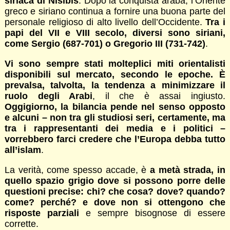
siriaca di Nisibis
. Dopo la conquista araba, l’Oriente
greco e siriano continua a fornire una buona parte del
personale religioso di alto livello dell’Occidente.
Tra i
papi del VII e VIII secolo, diversi sono siriani,
come Sergio (687-701) o Gregorio III (731-742)
.
Vi sono sempre stati molteplici miti orientalisti
disponibili sul mercato, secondo le epoche. È
prevalsa, talvolta, la tendenza a minimizzare il
ruolo degli Arabi
, il che è assai ingiusto.
Oggigiorno, la bilancia pende nel senso opposto
e alcuni – non tra gli studiosi seri, certamente, ma
tra i rappresentanti dei media e i politici –
vorrebbero farci credere che l’Europa debba tutto
all’islam
.
La verità, come spesso accade, è
a metà strada, in
quello spazio grigio dove si possono porre delle
questioni precise: chi? che cosa? dove? quando?
come? perché? e dove non si ottengono che
risposte parziali
e sempre bisognose di essere
corrette.