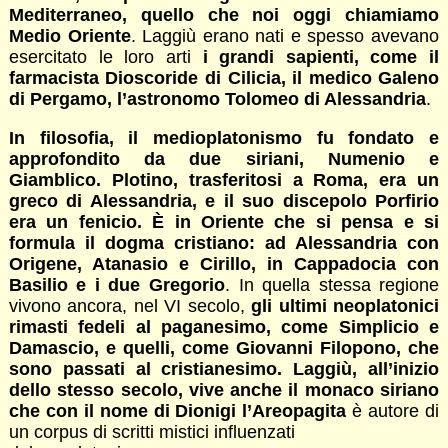
Mediterraneo, quello che noi oggi chiamiamo
Medio Oriente
. Laggiù erano nati e spesso avevano
esercitato le loro arti
i grandi sapienti, come il
farmacista Dioscoride di Cilicia, il medico Galeno
di Pergamo, l’astronomo Tolomeo di Alessandria
.
In filosofia, il medioplatonismo fu fondato e
approfondito da due siriani, Numenio e
Giamblico. Plotino, trasferitosi a Roma, era un
greco di Alessandria, e il suo discepolo Porfirio
era un fenicio. È in Oriente che si pensa e si
formula il dogma cristiano: ad Alessandria con
Origene, Atanasio e Cirillo, in Cappadocia con
Basilio e i due Gregorio
. In quella stessa regione
vivono ancora, nel VI secolo,
gli ultimi neoplatonici
rimasti fedeli al paganesimo, come Simplicio e
Damascio, e quelli, come Giovanni Filopono, che
sono passati al cristianesimo. Laggiù, all’inizio
dello stesso secolo, vive anche il monaco siriano
che con il nome di Dionigi l’Areopagita
è autore di
un corpus di scritti mistici influenzati