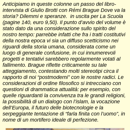
Anticipiamo in queste colonne un passo del libro-
intervista di Giulio Brotti con Rémi Brague Dove va la
storia? Dilemmi e speranze. in uscita per La Scuola
(pagine 140, euro 9,50). Il punto d’avvio del volume è
stato dato da una considerazione sullo spirito del
nostro tempo: parrebbe infatti che fra i tratti costitutivi
della nostra epoca vi sia un diffuso scetticismo nei
riguardi della storia umana, considerata come un
luogo di generale confusione, in cui innumerevoli
progetti e tentativi sarebbero regolarmente votati al
fallimento. Brague riflette criticamente su tale
atteggiamento, contestando molti stereotipi circa il
rapporto di noi “postmoderni” con le nostre radici. Le
considerazioni di ordine filosofico si intrecciano con
questioni di drammatica attualità: per esempio, con
quelle riguardanti la convivenza tra le grandi religioni,
la possibilità di un dialogo con l’islam, la vocazione
dell’Europa, il futuro delle biotecnologie e la
serpeggiante tentazione di “farla finita con l’uomo”, in
nome di un mortifero ideale di perfezione.