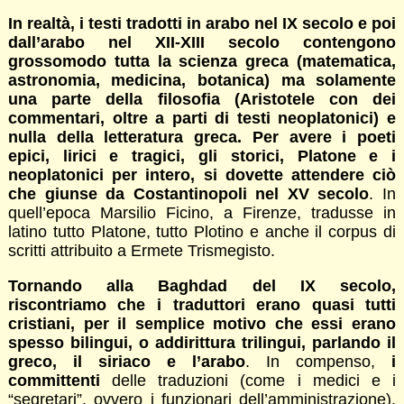
In realtà, i testi tradotti in arabo nel IX secolo e poi
dall’arabo nel XII-XIII secolo contengono
grossomodo tutta la scienza greca (matematica,
astronomia, medicina, botanica) ma solamente
una parte della filosofia (Aristotele con dei
commentari, oltre a parti di testi neoplatonici) e
nulla della letteratura greca. Per avere i poeti
epici, lirici e tragici, gli storici, Platone e i
neoplatonici per intero, si dovette attendere ciò
che giunse da Costantinopoli nel XV secolo
. In
quell’epoca Marsilio Ficino, a Firenze, tradusse in
latino tutto Platone, tutto Plotino e anche il corpus di
scritti attribuito a Ermete Trismegisto.
Tornando alla Baghdad del IX secolo,
riscontriamo che i traduttori erano quasi tutti
cristiani, per il semplice motivo che essi erano
spesso bilingui, o addirittura trilingui, parlando il
greco, il siriaco e l’arabo
. In compenso,
i
committenti
delle traduzioni (come i medici e i
“segretari”, ovvero i funzionari dell’amministrazione),