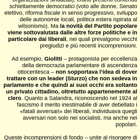
schiettamente democratici (voto alle donne, Senato
elettivo, riforma fiscale in senso progressivo, sviluppo
delle autonomie locali, politica estera ispirata al
wilsonismo). Ma
la novità del Partito popolare
viene sottovalutata dalle altre forze politiche e in
particolare dai liberali
, nei quali prevalgono vecchi
pregiudizi e più recenti incomprensioni.
Ad esempio,
Giolitti
– protagonista per eccellenza
della democrazia parlamentare di ascendenza
ottocentesca –
non sopportava l’idea di dover
trattare con un leader (Sturzo) che non sedeva in
parlamento e che quindi ai suoi occhi era soltanto
un privato cittadino, oltretutto appartenemente al
clero
. Quanto a Salandra, riconoscendo nel 1924 al
fascismo il merito inestimabile di aver debellato i
«fatali avversari» dei liberali, individuava quegli
avversari non solo nei socialisti, ma anche nei
popolari.
Queste incomprensioni di fondo – unite al risorgere di