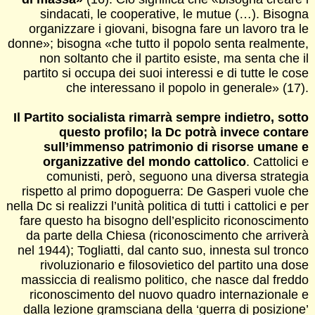
sindacati, le cooperative, le mutue (…). Bisogna
organizzare i giovani, bisogna fare un lavoro tra le
donne»; bisogna «che tutto il popolo senta realmente,
non soltanto che il partito esiste, ma senta che il
partito si occupa dei suoi interessi e di tutte le cose
che interessano il popolo in generale» (17).
Il Partito socialista rimarrà sempre indietro, sotto
questo profilo; la Dc potrà invece contare
sull’immenso patrimonio di risorse umane e
organizzative del mondo cattolico
. Cattolici e
comunisti, però, seguono una diversa strategia
rispetto al primo dopoguerra: De Gasperi vuole che
nella Dc si realizzi l’unità politica di tutti i cattolici e per
fare questo ha bisogno dell’esplicito riconoscimento
da parte della Chiesa (riconoscimento che arriverà
nel 1944); Togliatti, dal canto suo, innesta sul tronco
rivoluzionario e filosovietico del partito una dose
massiccia di realismo politico, che nasce dal freddo
riconoscimento del nuovo quadro internazionale e
dalla lezione gramsciana della ‘guerra di posizione’