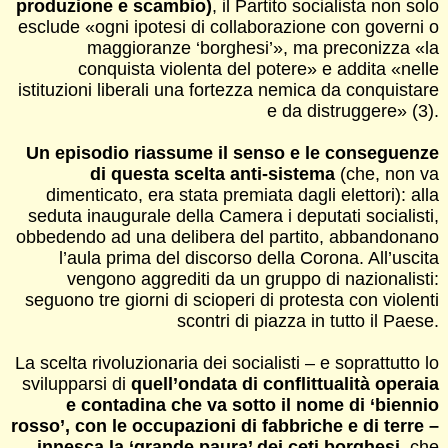
produzione e scambio)
, il Partito socialista non solo
esclude «ogni ipotesi di collaborazione con governi o
maggioranze ‘borghesi’», ma preconizza «la
conquista violenta del potere» e addita «nelle
istituzioni liberali una fortezza nemica da conquistare
e da distruggere» (3).
Un episodio riassume il senso e le conseguenze
di questa scelta anti-sistema
(che, non va
dimenticato, era stata premiata dagli elettori): alla
seduta inaugurale della Camera i deputati socialisti,
obbedendo ad una delibera del partito, abbandonano
l’aula prima del discorso della Corona. All’uscita
vengono aggrediti da un gruppo di nazionalisti:
seguono tre giorni di scioperi di protesta con violenti
scontri di piazza in tutto il Paese.
La scelta rivoluzionaria dei socialisti – e soprattutto lo
svilupparsi di
quell’ondata di conflittualità operaia
e contadina che va sotto il nome di ‘biennio
rosso’, con le occupazioni di fabbriche e di terre –
innesca la ‘grande paura’ dei ceti borghesi
, che