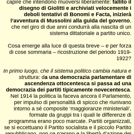
capire che intendono muoversi liberamente:
fallito il
disegno di Giolitti e archiviati velocemente i
deboli tentativi di Bonomi e Facta, inizierà
l’avventura di Mussolini alla guida del governo
,
che nel giro di due anni condurrà alla nascita di un
sistema dittatoriale a partito unico.
Cosa emerge alla luce di questa breve – e per forza
di cose sommaria – ricostruzione del periodo 1919-
1922?
In primo luogo, che il sistema politico cambia natura e
struttura
: d
a una democrazia parlamentare di
ascendenza ottocentesca si passa ad una
democrazia dei partiti tipicamente novecentesca
.
Nel 1914 la politica la faceva ancora il Parlamento,
per impulso di personalità di spicco che riunivano
intorno a sé composite ‘maggioranze ministeriali’,
formate da gruppi tra i quali le differenze di
programma erano poco marcate. Partiti organizzati,
se si eccettuano il Partito socialista e il piccolo Partito
repubblicano, non ce n’erano e la libertà d’azione dei