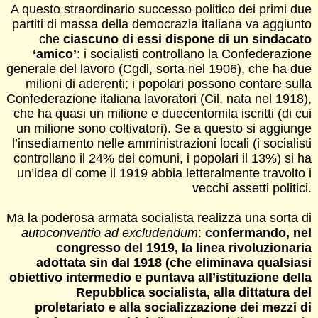
A questo straordinario successo politico dei primi due
partiti di massa della democrazia italiana va aggiunto
che
ciascuno di essi dispone di un sindacato
‘amico’
: i socialisti controllano la Confederazione
generale del lavoro (Cgdl, sorta nel 1906), che ha due
milioni di aderenti; i popolari possono contare sulla
Confederazione italiana lavoratori (Cil, nata nel 1918),
che ha quasi un milione e duecentomila iscritti (di cui
un milione sono coltivatori). Se a questo si aggiunge
l’insediamento nelle amministrazioni locali (i socialisti
controllano il 24% dei comuni, i popolari il 13%) si ha
un’idea di come il 1919 abbia letteralmente travolto i
vecchi assetti politici.
Ma la poderosa armata socialista realizza una sorta di
autoconventio ad excludendum
:
confermando, nel
congresso del 1919, la linea rivoluzionaria
adottata sin dal 1918 (che eliminava qualsiasi
obiettivo intermedio e puntava all’istituzione della
Repubblica socialista, alla dittatura del
proletariato e alla socializzazione dei mezzi di