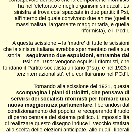
ha nell’elettorato e negli organismi sindacali. La
sinistra si trova così spaccata in due partiti: il Psi,
all’interno del quale convivono due anime (quella
massimalista, largamente maggioritaria, e quella
riformista), e il Pcd’I.
A questa scissione – la ‘madre’ di tutte le scissioni
che la sinistra italiana avrebbe sperimentato nella sua
storia –
seguiranno due espulsioni, entrambe dal
Psi
: nel 1922 vengono espulsi i riformisti, che
fondano il Partito socialista unitario (Psu), e nel 1923 i
‘terzinternazionalisti’, che confluiranno nel PCd’I.
Tornando alla scissione del 1921, questa
scompagina i piani di Giolitti, che pensava di
servirsi dei socialisti riformisti per formare una
nuova maggioranza parlamentare
, liberandosi dal
condizionamento dei popolari e recuperando il ruolo
di perno centrale del sistema politico. L’impossibilità
di realizzare questo disegno induce il vecchio statista
alla scelta delle elezioni anticipate, alle quali i liberali