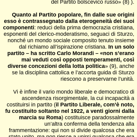
del Partito bolscevico russo» (8) ).
Quanto al Partito popolare, fin dalle sue origini
esso è contrassegnato dalla eterogeneità dei suoi
componenti
: reduci della prima democrazia cristiana,
esponenti del clerico-moderatismo, seguaci di Sturzo,
nonché un mondo sociale composito tenuto insieme
dal richiamo all’ispirazione cristiana.
In un solo
partito – ha scritto Carlo Morandi – «non s’erano
mai veduti così opposti temperamenti, così
diverse concezioni della lotta politica
» (9), anche
se la disciplina cattolica e l’accorta guida di Sturzo
riescono a preservarne l’unità.
Vi è infine il vario mondo liberale e democratico di
ascendenza risorgimentale, la cui incapacità a
costituirsi in partito (
il Partito Liberale, com’è noto,
fu costituito soltanto nel 1922, a venti giorni dalla
marcia su Roma
) costituisce paradossalmente
un’altra conferma della tendenza alla
frammentazione: qui non si divide qualcosa che era
stato unito, ma non riesce a unirsi qualcosa che era