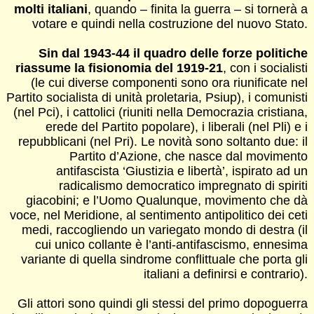
molti italiani
, quando – finita la guerra – si tornerà a
votare e quindi nella costruzione del nuovo Stato.
Sin dal 1943-44 il quadro delle forze politiche
riassume la fisionomia del 1919-21
, con i socialisti
(le cui diverse componenti sono ora riunificate nel
Partito socialista di unità proletaria, Psiup), i comunisti
(nel Pci), i cattolici (riuniti nella Democrazia cristiana,
erede del Partito popolare), i liberali (nel Pli) e i
repubblicani (nel Pri). Le novità sono soltanto due: il
Partito d’Azione, che nasce dal movimento
antifascista ‘Giustizia e libertà’, ispirato ad un
radicalismo democratico impregnato di spiriti
giacobini; e l’Uomo Qualunque, movimento che dà
voce, nel Meridione, al sentimento antipolitico dei ceti
medi, raccogliendo un variegato mondo di destra (il
cui unico collante è l’anti-antifascismo, ennesima
variante di quella sindrome conflittuale che porta gli
italiani a definirsi e contrario).
Gli attori sono quindi gli stessi del primo dopoguerra