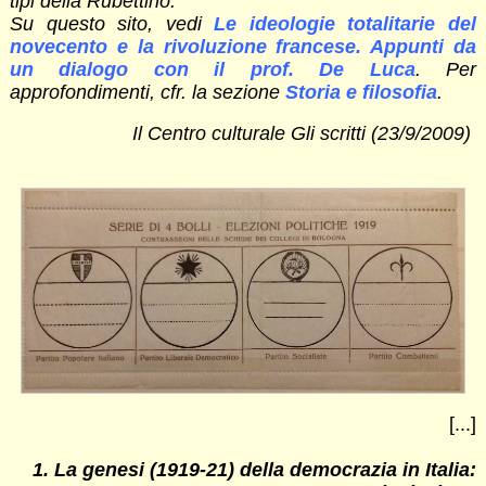
tipi della Rubettino.
Su questo sito, vedi
Le ideologie totalitarie del
novecento e la rivoluzione francese. Appunti da
un dialogo con il prof. De Luca
. Per
approfondimenti, cfr. la sezione
Storia e filosofia
.
Il Centro culturale Gli scritti (23/9/2009)
[...]
1. La genesi (1919-21) della democrazia in Italia: