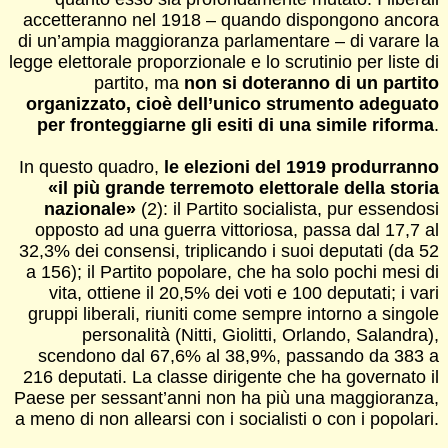
accetteranno nel 1918 – quando dispongono ancora
di un’ampia maggioranza parlamentare – di varare la
legge elettorale proporzionale e lo scrutinio per liste di
partito, ma
non si doteranno di un partito
organizzato, cioè dell’unico strumento adeguato
per fronteggiarne gli esiti di una simile riforma
.
In questo quadro,
le elezioni del 1919 produrranno
«il più grande terremoto elettorale della storia
nazionale»
(2): il Partito socialista, pur essendosi
opposto ad una guerra vittoriosa, passa dal 17,7 al
32,3% dei consensi, triplicando i suoi deputati (da 52
a 156); il Partito popolare, che ha solo pochi mesi di
vita, ottiene il 20,5% dei voti e 100 deputati; i vari
gruppi liberali, riuniti come sempre intorno a singole
personalità (Nitti, Giolitti, Orlando, Salandra),
scendono dal 67,6% al 38,9%, passando da 383 a
216 deputati. La classe dirigente che ha governato il
Paese per sessant’anni non ha più una maggioranza,
a meno di non allearsi con i socialisti o con i popolari.