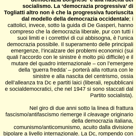
socialismo. La ‘democrazia progressiva’ di
Togliatti altro non è che la progressiva fuoriuscita
dal modello della democrazia occidentale
; i
cattolici, invece, sotto la guida di De Gasperi, hanno
compreso che la democrazia liberale, pur con tutti i
suoi limiti e i correttivi di cui abbisogna, è l’unica
democrazia possibile. Il superamento delle principali
emergenze, l’incalzare dei problemi economici (sui
quali l’accordo con le sinistre è molto più difficile) e il
mutare del quadro internazionale – con l’emergere
della ‘guerra fredda’ – porterà alla rottura con le
sinistre e alla nascita del centrismo, ossia
dell’alleanza tra Dc e partiti laici (liberali, repubblicani
e socialdemocratici, che nel 1947 si sono staccati dal
Partito socialista).
Nel giro di due anni sotto la linea di frattura
fascismo/antifascismo riemerge il
cleavage
originario
della democrazia italiana,
comunismo/anticomunismo, acuito dalla divisione
bipolare a livello internazionale. La Dc, rompendo con