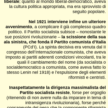
liberale
; quanto al mondo liberal-democratico, aveva
la cultura politica appropriata, ma era sprovvisto di
seguito popolare.
Nel 1921 interviene infine un ulteriore
avvenimento
, a complicare il già complesso quadro
politico. Il Partito socialista subisce – nonostante le
sue posizioni rivoluzionarie –
la scissione della sua
ala sinistra, che fonda il Partito comunista d’Italia
(PCd’I). La spinta decisiva era venuta dal II
congresso dell’Internazionale comunista, che aveva
imposto ai partiti aderenti condizioni vincolanti, tra le
quali il cambiamento del nome (da socialista o
socialdemocratico a comunista, come aveva fatto lo
stesso Lenin nel 1918) e l’espulsione degli elementi
riformisti e centristi.
Inaspettatamente la dirigenza massimalista del
Partito socialista resiste
, forse per orgoglio
(ritenendo di non avere nulla da imparare in tema di
intransigenza rivoluzionaria), forse perché
consapevole del peso che la componente riformista