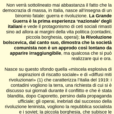
Non verrà sottolineato mai abbastanza il fatto che la
democrazia di massa, in Italia, nasce all’insegna di un
binomio fatale: guerra e rivoluzione.
La Grande
Guerra è la prima esperienza ‘nazionale’ degli
italiani
e vede il protagonismo di ceti sociali rimasti
sino ad allora ai margini della vita politica (contadini,
piccola borghesia, operai);
la Rivoluzione
bolscevica, dal canto suo, dimostra che la società
comunista non è un approdo così lontano da
apparire irraggiungibile
, ma qualcosa che si può
realizzare qui e ora.
Nasce su questo sfondo quella «miscela esplosiva di
aspirazioni di riscatto sociale» e di «diffusi miti
rivoluzionari» (1) che caratterizza l’Italia del 1919: i
contadini vogliono la terra, una richiesta di cui si è
discusso sui giornali durante il conflitto e che è stata
blandita, dopo Caporetto, persino dalla propaganda
ufficiale; gli operai, inebriati dal successo della
rivoluzione leninista, vogliono la repubblica socialista
e i soviet; la piccola borghesia, che subisce le