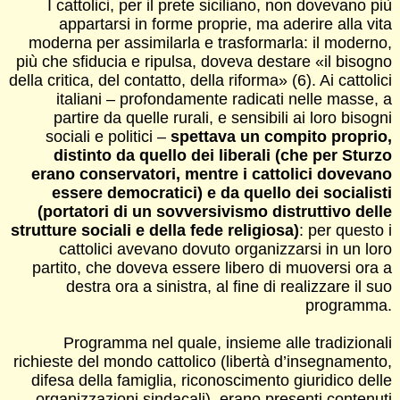
I cattolici, per il prete siciliano, non dovevano più
appartarsi in forme proprie, ma aderire alla vita
moderna per assimilarla e trasformarla: il moderno,
più che sfiducia e ripulsa, doveva destare «il bisogno
della critica, del contatto, della riforma» (6). Ai cattolici
italiani – profondamente radicati nelle masse, a
partire da quelle rurali, e sensibili ai loro bisogni
sociali e politici –
spettava un compito proprio,
distinto da quello dei liberali (che per Sturzo
erano conservatori, mentre i cattolici dovevano
essere democratici) e da quello dei socialisti
(portatori di un sovversivismo distruttivo delle
strutture sociali e della fede religiosa)
: per questo i
cattolici avevano dovuto organizzarsi in un loro
partito, che doveva essere libero di muoversi ora a
destra ora a sinistra, al fine di realizzare il suo
programma.
Programma nel quale, insieme alle tradizionali
richieste del mondo cattolico (libertà d’insegnamento,
difesa della famiglia, riconoscimento giuridico delle
organizzazioni sindacali), erano presenti contenuti