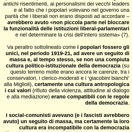
antichi risentimenti, ai personalismi dei vecchi leaders
e al fatto che i popolari volevano nel governo una
parità che i liberali non erano disposti ad accordare –
avrebbero avuto «non piccola parte nel bloccare
la funzionalità delle istituzioni liberal-parlamentari
e nel determinare la crisi dell’intero sistema» (7).
Va peraltro sottolineato come
i popolari fossero gli
unici, nel periodo 1919-21, ad avere un seguito di
massa e, al tempo stesso, se non una compiuta
cultura politico-istituzionale della democrazia
(su
questo terreno molte erano ancora le carenze, tra i
conservatori, i clerico-moderati e i ‘giacobini bianchi’
alla Miglioli),
certamente una cultura antropologica
i cui valori
(rifiuto della violenza, attitudine al dialogo
e alla mediazione)
erano compatibili con le regole
della democrazia
.
I social-comunisti avevano (e i fascisti avrebbero
avuto) un seguito di massa, ma certamente la loro
cultura era incompatibile con la democrazia