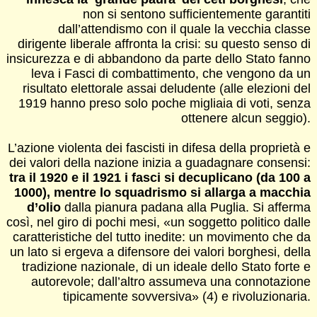
non si sentono sufficientemente garantiti
dall’attendismo con il quale la vecchia classe
dirigente liberale affronta la crisi: su questo senso di
insicurezza e di abbandono da parte dello Stato fanno
leva i Fasci di combattimento, che vengono da un
risultato elettorale assai deludente (alle elezioni del
1919 hanno preso solo poche migliaia di voti, senza
ottenere alcun seggio).
L’azione violenta dei fascisti in difesa della proprietà e
dei valori della nazione inizia a guadagnare consensi:
tra il 1920 e il 1921 i fasci si decuplicano (da 100 a
1000), mentre lo squadrismo si allarga a macchia
d’olio
dalla pianura padana alla Puglia. Si afferma
così, nel giro di pochi mesi, «un soggetto politico dalle
caratteristiche del tutto inedite: un movimento che da
un lato si ergeva a difensore dei valori borghesi, della
tradizione nazionale, di un ideale dello Stato forte e
autorevole; dall’altro assumeva una connotazione
tipicamente sovversiva» (4) e rivoluzionaria.