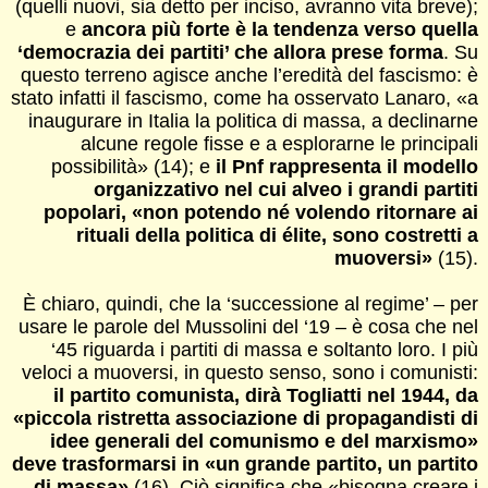
(quelli nuovi, sia detto per inciso, avranno vita breve);
e
ancora più forte è la tendenza verso quella
‘democrazia dei partiti’ che allora prese forma
. Su
questo terreno agisce anche l’eredità del fascismo: è
stato infatti il fascismo, come ha osservato Lanaro, «a
inaugurare in Italia la politica di massa, a declinarne
alcune regole fisse e a esplorarne le principali
possibilità» (14); e
il Pnf rappresenta il modello
organizzativo nel cui alveo i grandi partiti
popolari, «non potendo né volendo ritornare ai
rituali della politica di élite, sono costretti a
muoversi»
(15).
È chiaro, quindi, che la ‘successione al regime’ – per
usare le parole del Mussolini del ‘19 – è cosa che nel
‘45 riguarda i partiti di massa e soltanto loro. I più
veloci a muoversi, in questo senso, sono i comunisti:
il partito comunista, dirà Togliatti nel 1944, da
«piccola ristretta associazione di propagandisti di
idee generali del comunismo e del marxismo»
deve trasformarsi in «un grande partito, un partito
di massa»
(16). Ciò significa che «bisogna creare i