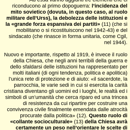
riconducono al primo dopoguerra:
l’incidenza del
mito sovietico (dovuta, in questo caso, al ruolo
militare dell’Urss), la debolezza delle istituzioni e
la «grande forza espansiva dei partiti»
(11) (che si
mobilitano o si ricostituiscono nel 1942-43) e del
sindacato (che rinasce in forma unitaria, come Cgil,
nel 1944).
Nuovo e importante, rispetto al 1919, è invece il ruolo
della Chiesa, che negli anni terribili della guerra e
dello sfaldarsi delle istituzioni ha rappresentato per
molti italiani (di ogni tendenza, politica e apolitica)
l’unica rete di protezione e di aiuto: «il sacerdote, la
parrocchia, le varie sedi in cui si esercita la carità
cristiana diventano gli uomini ed i luoghi, le realtà ed i
simboli di un’umanità che cerca riparo ed una trincea
di resistenza da cui ripartire per costruire una
convivenza civile finalmente emendata dalle atrocità
procurate dalla politica» (12).
Questo ruolo di
«collante socioculturale»
(13)
della Chiesa avrà
certamente un peso nell’orientare le scelte di