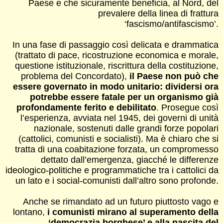
Paese e che sicuramente beneficia, al Nord, del
prevalere della linea di frattura
‘fascismo/antifascismo’.
In una fase di passaggio così delicata e drammatica
(trattato di pace, ricostruzione economica e morale,
questione istituzionale, riscrittura della costituzione,
problema del Concordato),
il Paese non può che
essere governato in modo unitario: dividersi ora
potrebbe essere fatale per un organismo già
profondamente ferito e debilitato
. Prosegue così
l’esperienza, avviata nel 1945, dei governi di unità
nazionale, sostenuti dalle grandi forze popolari
(cattolici, comunisti e socialisti). Ma è chiaro che si
tratta di una coabitazione forzata, un compromesso
dettato dall’emergenza, giacché le differenze
ideologico-politiche e programmatiche tra i cattolici da
un lato e i social-comunisti dall’altro sono profonde.
Anche se rimandato ad un futuro piuttosto vago e
lontano,
i comunisti mirano al superamento della
‘democrazia borghese’ e alla nascita del