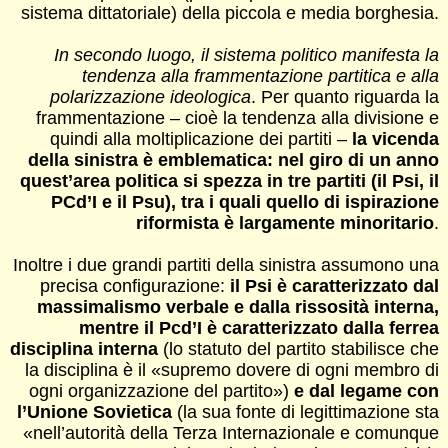
sistema dittatoriale) della piccola e media borghesia.
In secondo luogo, il sistema politico manifesta la
tendenza alla frammentazione partitica e alla
polarizzazione ideologica
. Per quanto riguarda la
frammentazione – cioè la tendenza alla divisione e
quindi alla moltiplicazione dei partiti –
la vicenda
della sinistra è emblematica: nel giro di un anno
quest’area politica si spezza in tre partiti (il Psi, il
PCd’I e il Psu), tra i quali quello di ispirazione
riformista è largamente minoritario
.
Inoltre i due grandi partiti della sinistra assumono una
precisa configurazione:
il Psi è caratterizzato dal
massimalismo verbale e dalla rissosità interna,
mentre il Pcd’I è caratterizzato dalla ferrea
disciplina interna
(lo statuto del partito stabilisce che
la disciplina è il «supremo dovere di ogni membro di
ogni organizzazione del partito»)
e dal legame con
l’Unione Sovietica
(la sua fonte di legittimazione sta
«nell’autorità della Terza Internazionale e comunque