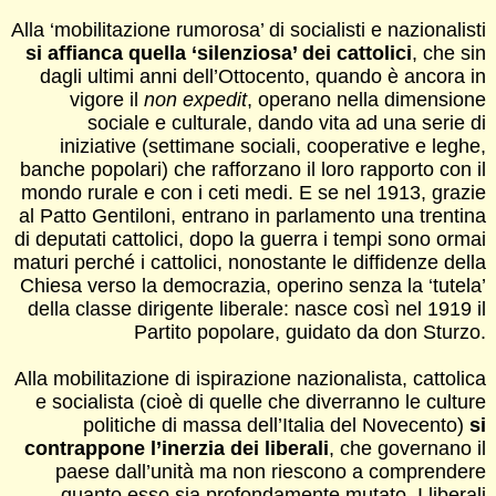
Alla ‘mobilitazione rumorosa’ di socialisti e nazionalisti
si affianca quella ‘silenziosa’ dei cattolici
, che sin
dagli ultimi anni dell’Ottocento, quando è ancora in
vigore il
non expedit
, operano nella dimensione
sociale e culturale, dando vita ad una serie di
iniziative (settimane sociali, cooperative e leghe,
banche popolari) che rafforzano il loro rapporto con il
mondo rurale e con i ceti medi. E se nel 1913, grazie
al Patto Gentiloni, entrano in parlamento una trentina
di deputati cattolici, dopo la guerra i tempi sono ormai
maturi perché i cattolici, nonostante le diffidenze della
Chiesa verso la democrazia, operino senza la ‘tutela’
della classe dirigente liberale: nasce così nel 1919 il
Partito popolare, guidato da don Sturzo.
Alla mobilitazione di ispirazione nazionalista, cattolica
e socialista (cioè di quelle che diverranno le culture
politiche di massa dell’Italia del Novecento)
si
contrappone l’inerzia dei liberali
, che governano il
paese dall’unità ma non riescono a comprendere
quanto esso sia profondamente mutato. I liberali