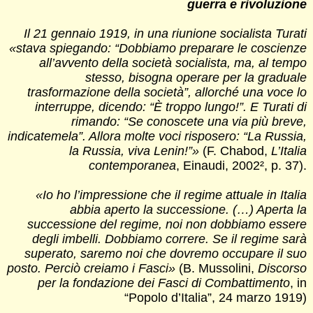
guerra e rivoluzione
Il 21 gennaio 1919, in una riunione socialista Turati
«stava spiegando: “Dobbiamo preparare le coscienze
all’avvento della società socialista, ma, al tempo
stesso, bisogna operare per la graduale
trasformazione della società”, allorché una voce lo
interruppe, dicendo: “È troppo lungo!”. E Turati di
rimando: “Se conoscete una via più breve,
indicatemela”. Allora molte voci risposero: “La Russia,
la Russia, viva Lenin!”»
(F. Chabod,
L’Italia
contemporanea
, Einaudi, 2002², p. 37).
«Io ho l’impressione che il regime attuale in Italia
abbia aperto la successione. (…) Aperta la
successione del regime, noi non dobbiamo essere
degli imbelli. Dobbiamo correre. Se il regime sarà
superato, saremo noi che dovremo occupare il suo
posto. Perciò creiamo i Fasci»
(B. Mussolini,
Discorso
per la fondazione dei Fasci di Combattimento
, in
“Popolo d’Italia”, 24 marzo 1919)