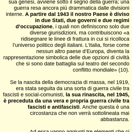
sua genesi, avviene sotto il segno della guerra; una
guerra resa ancora più drammatica dalle divisioni
interne.
A partire dal 1943 il nostro Paese è diviso
in due Stati, due governi e due regimi
d’occupazione
, i quali non definiscono solo due
diverse giurisdizioni, ma contribuiscono «a
ridisegnare le linee di frattura in cui si ricolloca
l’universo politico degli italiani. L’Italia, forse come
nessun altro paese d’Europa, diventa la
rappresentazione simbolica delle due opzioni di civiltà
che si sono date battaglia sul teatro del secondo
conflitto mondiale» (10).
Se la nascita della democrazia di massa, nel 1919,
era stata seguita da una sorta di guerra civile tra
fascisti e social-comunisti,
la sua rinascita, nel 1945,
è preceduta da una vera e propria guerra civile tra
fascisti e antifascisti
. Anche questa è una
circostanza che non verrà sottolineata mai
abbastanza.
Ad essa vanno aggiunti tre elementi che ci