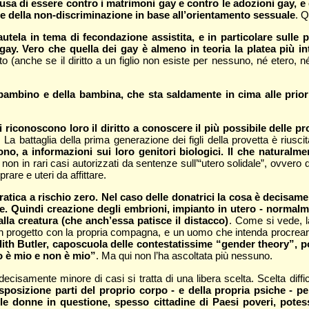
sa di essere contro i matrimoni gay e contro le adozioni gay, e 
e della non-discriminazione in base all’orientamento sessuale
. 
la in tema di fecondazione assistita, e in particolare sulle pr
gay. Vero che quella dei gay è almeno in teoria la platea più inte
tto (anche se il diritto a un figlio non esiste per nessuno, né etero, 
l bambino e della bambina, che sta saldamente in cima alle priori
 riconoscono loro il diritto a conoscere il più possibile delle p
. La battaglia della prima generazione dei figli della provetta è rius
no, a informazioni sui loro genitori biologici. Il che naturalme
 non in rari casi autorizzati da sentenze sull’“utero solidale”, ovver
are e uteri da affittare.
ratica a rischio zero. Nel caso delle donatrici la cosa è decisam
e. Quindi creazione degli embrioni, impianto in utero - normalme
dalla creatura (che anch’essa patisce il distacco)
. Come si vede, l
n progetto con la propria compagna, e un uomo che intenda procreare
udith Butler, caposcuola delle contestatissime “gender theory”,
o è mio e non è mio”
. Ma qui non l’ha ascoltata più nessuno.
ecisamente minore di casi si tratta di una libera scelta. Scelta diffi
disposizione parti del proprio corpo - e della propria psiche -
le donne in questione, spesso cittadine di Paesi poveri, potes