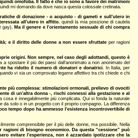
quindi omofoba. Il fatto è che io sono a favore dei matrimoni
Quindi mi domando da dove nasca questa colossale cretinata.
atiche di donazione - o acquisto - di gameti e sull’utero in
ressata all’utero in affitto
, quindi la mia posizione di cautela
né gay).
Ma il genere e l’orientamento sessuale di chi compra
tà; e il diritto delle donne a non essere sfruttate
per ragioni
roprie origini. Non sempre, nel caso degli adottandi, questo è
cita a spostare il più dei paesi dall’anonimato a non anonimato del
nte ha ridotto il numero di donatori e donatrici
. In Italia, per
o quando vi sia un comprovato legame affettivo tra chi chiede e chi
ente più complessa: stimolazioni ormonali, prelievo di ovociti
nte di un’altra donna -, rischi connessi alla gestazione e al
a cosa è innegabilmente più complicata. Qui si fonda la naturale
 da solo o in un progetto con il proprio compagno. La differenza
 poco tempo dopo ha ammesso l’esistenza incontrovertibile di
cilmente comprensibile per il più delle donne, ma possibile. Nella
 per ragioni di bisogno economico. Da questa “cessione” può
sero evitare l’esperienza, non è azzardato ipotizzare che la