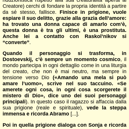
Creatore) cerchi di fondare la propria identità a partire
da sé stesso, fallisce.
Finisce in prigione, vuole
espiare il suo delitto, grazie alla grazia dell’amore:
ha trovato una donna capace di amarlo com’è,
questa donna è tra gli ultimi, è una prostituta.
Anche lei a contatto con Raskol’nikov si
“converte”
.
Quando il personaggio si trasforma, in
Dostoevskij, c’è sempre un momento cosmico
, il
mondo partecipa in ogni dettaglio come in una liturgia
del creato, che non è mai neutro, ma sempre in
tensione verso Dio
(«Amando una mela si può
amare l’uomo», scrive nel suo taccuino. «Se
amerete ogni cosa, in ogni cosa scorgerete il
mistero di Dio», dice uno dei suoi personaggi
principali
). In questo caso il ragazzo si affaccia dalla
sua prigione (reale e spirituale),
vede la steppa
immensa e ricorda Abramo
[...].
Poi in quella prigione dialoga con Sonja e ricorda