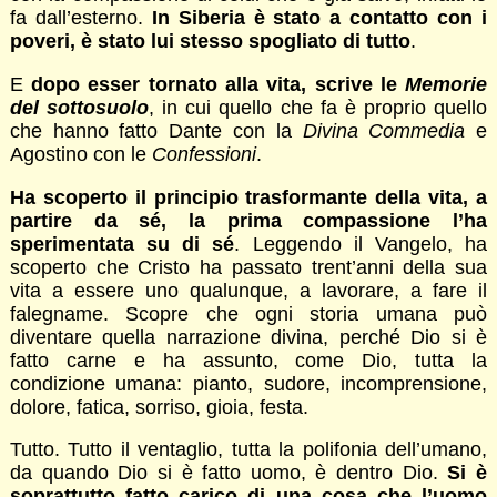
fa dall’esterno.
In Siberia è stato a contatto con i
poveri, è stato lui stesso spogliato di tutto
.
E
dopo esser tornato alla vita, scrive le
Memorie
del sottosuolo
, in cui quello che fa è proprio quello
che hanno fatto Dante con la
Divina Commedia
e
Agostino con le
Confessioni
.
Ha scoperto il principio trasformante della vita, a
partire da sé, la prima compassione l’ha
sperimentata su di sé
. Leggendo il Vangelo, ha
scoperto che Cristo ha passato trent’anni della sua
vita a essere uno qualunque, a lavorare, a fare il
falegname. Scopre che ogni storia umana può
diventare quella narrazione divina, perché Dio si è
fatto carne e ha assunto, come Dio, tutta la
condizione umana: pianto, sudore, incomprensione,
dolore, fatica, sorriso, gioia, festa.
Tutto. Tutto il ventaglio, tutta la polifonia dell’umano,
da quando Dio si è fatto uomo, è dentro Dio.
Si è
soprattutto fatto carico di una cosa che l’uomo