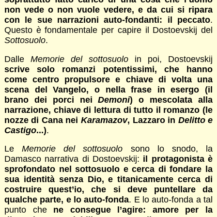
non vede o non vuole vedere, e da cui si ripara
con le sue narrazioni auto-fondanti: il peccato
.
Questo è fondamentale per capire il Dostoevskij del
Sottosuolo
.
Dalle
Memorie del sottosuolo
in poi, Dostoevskij
scrive solo romanzi potentissimi, che hanno
come centro propulsore e chiave di volta una
scena del Vangelo, o nella frase in esergo (il
brano dei porci nei
Demoni
) o mescolata alla
narrazione, chiave di lettura di tutto il romanzo (le
nozze di Cana nei
Karamazov
, Lazzaro in
Delitto e
Castigo
...)
.
Le
Memorie del sottosuolo
sono lo snodo, la
Damasco narrativa di Dostoevskij:
il protagonista è
sprofondato nel sottosuolo e cerca di fondare la
sua identità senza Dio, e titanicamente cerca di
costruire quest’io, che si deve puntellare da
qualche parte, e lo auto-fonda
. E lo auto-fonda a tal
punto che
ne consegue l’agire: amore per la