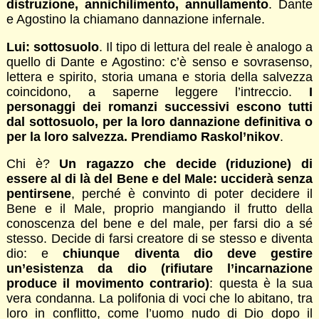
distruzione, annichilimento, annullamento
. Dante
e Agostino la chiamano dannazione infernale.
Lui: sottosuolo
. Il tipo di lettura del reale è analogo a
quello di Dante e Agostino: c’è senso e sovrasenso,
lettera e spirito, storia umana e storia della salvezza
coincidono, a saperne leggere l’intreccio.
I
personaggi dei romanzi successivi escono tutti
dal sottosuolo, per la loro dannazione definitiva o
per la loro salvezza. Prendiamo Raskol’nikov
.
Chi è?
Un ragazzo che decide (riduzione) di
essere al di là del Bene e del Male: ucciderà senza
pentirsene
, perché è convinto di poter decidere il
Bene e il Male, proprio mangiando il frutto della
conoscenza del bene e del male, per farsi dio a sé
stesso. Decide di farsi creatore di se stesso e diventa
dio: e
chiunque diventa dio deve gestire
un’esistenza da dio (rifiutare l’incarnazione
produce il movimento contrario)
: questa è la sua
vera condanna. La polifonia di voci che lo abitano, tra
loro in conflitto, come l’uomo nudo di Dio dopo il