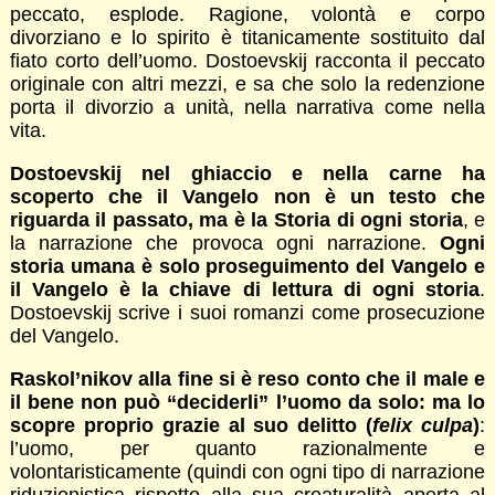
peccato, esplode. Ragione, volontà e corpo
divorziano e lo spirito è titanicamente sostituito dal
fiato corto dell’uomo. Dostoevskij racconta il peccato
originale con altri mezzi, e sa che solo la redenzione
porta il divorzio a unità, nella narrativa come nella
vita.
Dostoevskij nel ghiaccio e nella carne ha
scoperto che il Vangelo non è un testo che
riguarda il passato, ma è la Storia di ogni storia
, e
la narrazione che provoca ogni narrazione.
Ogni
storia umana è solo proseguimento del Vangelo e
il Vangelo è la chiave di lettura di ogni storia
.
Dostoevskij scrive i suoi romanzi come prosecuzione
del Vangelo.
Raskol’nikov alla fine si è reso conto che il male e
il bene non può “deciderli” l’uomo da solo: ma lo
scopre proprio grazie al suo delitto (
felix culpa
)
:
l’uomo, per quanto razionalmente e
volontaristicamente (quindi con ogni tipo di narrazione
riduzionistica rispetto alla sua creaturalità aperta al