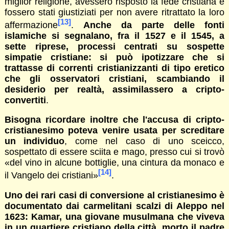
miglior religione, avessero risposto la fede cristiana e
fossero stati giustiziati per non avere ritrattato la loro
[13]
affermazione
.
Anche da parte delle fonti
islamiche si segnalano, fra il 1527 e il 1545, a
sette riprese, processi centrati su sospette
simpatie cristiane: si può ipotizzare che si
trattasse di correnti cristianizzanti di tipo eretico
che gli osservatori cristiani, scambiando il
desiderio per realtà, assimilassero a cripto-
convertiti
.
Bisogna ricordare inoltre che l'accusa di cripto-
cristianesimo poteva venire usata per screditare
un individuo
, come nel caso di uno sceicco,
sospettato di essere sciita e mago, presso cui si trovò
«del vino in alcune bottiglie, una cintura da monaco e
[14]
il Vangelo dei cristiani»
.
Uno dei rari casi di conversione al cristianesimo è
documentato dai carmelitani scalzi di Aleppo nel
1623: Kamar, una giovane musulmana che viveva
in un quartiere cristiano della città, morto il padre