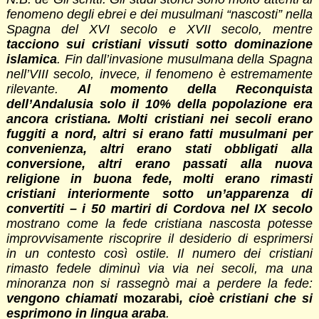
fenomeno degli ebrei e dei musulmani “nascosti” nella
Spagna del XVI secolo e XVII secolo, mentre
tacciono sui cristiani vissuti sotto dominazione
islamica
. Fin dall’invasione musulmana della Spagna
nell’VIII secolo, invece, il fenomeno è estremamente
rilevante.
Al momento della Reconquista
dell’Andalusia solo il 10% della popolazione era
ancora cristiana. Molti cristiani nei secoli erano
fuggiti a nord, altri si erano fatti musulmani per
convenienza, altri erano stati obbligati alla
conversione, altri erano passati alla nuova
religione in buona fede, molti erano rimasti
cristiani interiormente sotto un’apparenza di
convertiti – i 50 martiri di Cordova nel IX secolo
mostrano come la fede cristiana nascosta potesse
improvvisamente riscoprire il desiderio di esprimersi
in un contesto così ostile. Il numero dei cristiani
rimasto fedele diminuì via via nei secoli, ma una
minoranza non si rassegnò mai a perdere la fede:
vengono chiamati
mozarabi
, cioè cristiani che si
esprimono in lingua araba
.