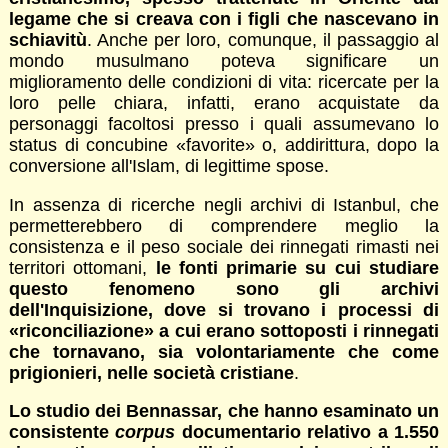
legame che si creava con i figli che nascevano in
schiavitù
. Anche per loro, comunque, il passaggio al
mondo musulmano poteva significare un
miglioramento delle condizioni di vita: ricercate per la
loro pelle chiara, infatti, erano acquistate da
personaggi facoltosi presso i quali assumevano lo
status di concubine «favorite» o, addirittura, dopo la
conversione all'Islam, di legittime spose.
In assenza di ricerche negli archivi di Istanbul, che
permetterebbero di comprendere meglio la
consistenza e il peso sociale dei rinnegati rimasti nei
territori ottomani,
le fonti primarie su cui studiare
questo fenomeno sono gli archivi
dell'Inquisizione, dove si trovano i processi di
«riconciliazione» a cui erano sottoposti i rinnegati
che tornavano, sia volontariamente che come
prigionieri, nelle società cristiane
.
Lo studio dei Bennassar, che hanno esaminato un
consistente
corpus
documentario relativo a 1.550