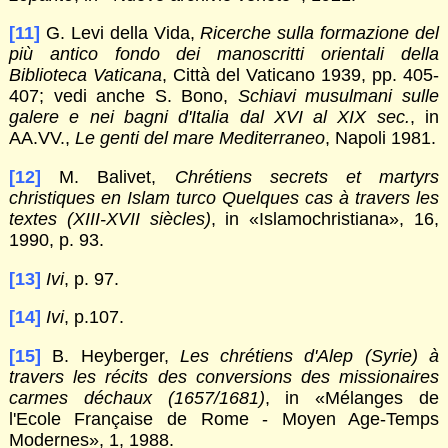
[11]
G. Levi della Vida,
Ricerche sulla formazione del
più antico fondo dei manoscritti orientali della
Biblioteca Vaticana
, Città del Vaticano 1939, pp. 405-
407; vedi anche S. Bono,
Schiavi musulmani sulle
galere e
nei bagni d'Italia dal XVI al XIX sec.
, in
AA.VV.,
Le genti del mare Mediterraneo
, Napoli 1981.
[12]
M. Balivet,
Chrétiens secrets et martyrs
christiques en Islam turco Quelques cas à travers les
textes (XIII-XVII siècles)
, in «Islamochristiana», 16,
1990, p. 93.
[13]
Ivi
, p. 97.
[14]
Ivi
, p.107.
[15]
B. Heyberger,
Les chrétiens d'Alep (Syrie) à
travers les récits des conversions des missionaires
carmes déchaux (1657/1681)
, in «Mélanges de
l'Ecole Française de Rome - Moyen Age-Temps
Modernes», 1, 1988.