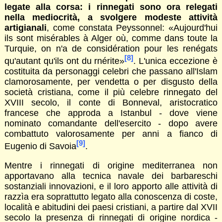
legate alla corsa: i rinnegati sono ora relegati
nella mediocrità, a svolgere modeste attività
artigianali
, come constata Peyssonnel: «Aujourd'hui
ils sont misérables à Alger où, comme dans toute la
Turquie, on n'a de considération pour les renégats
[8]
qu'autant qu'ils ont du rnérite»
. L'unica eccezione è
costituita da personaggi celebri che passano all'Islam
clamorosamente, per vendetta o per disgusto della
società cristiana, come il più celebre rinnegato del
XVIII secolo, il conte di Bonneval, aristocratico
francese che approda a Istanbul - dove viene
nominato comandante dell'esercito - dopo avere
combattuto valorosamente per anni a fianco di
[9]
Eugenio di Savoia
.
Mentre i rinnegati di origine mediterranea non
apportavano alla tecnica navale dei barbareschi
sostanziali innovazioni, e il loro apporto alle attività di
razzìa era soprattutto legato alla conoscenza di coste,
località e abitudini dei paesi cristiani, a partire dal XVII
secolo la presenza di rinnegati di origine nordica -