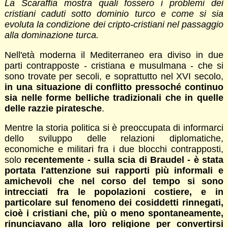
La Scaraffia mostra quali fossero i problemi dei
cristiani caduti sotto dominio turco e come si sia
evoluta la condizione dei cripto-cristiani nel passaggio
alla dominazione turca.
Nell'età moderna il Mediterraneo era diviso in due
parti contrapposte - cristiana e musulmana - che si
sono trovate per secoli, e soprattutto nel XVI secolo,
in una situazione di conflitto pressoché continuo
sia nelle forme belliche tradizionali che in quelle
delle razzie piratesche
.
Mentre la storia politica si è preoccupata di informarci
dello sviluppo delle relazioni diplomatiche,
economiche e militari fra i due blocchi contrapposti,
solo
recentemente - sulla scia di Braudel - è stata
portata l'attenzione sui rapporti più informali e
amichevoli che nel corso del tempo si sono
intrecciati fra le popolazioni costiere, e in
particolare sul fenomeno dei cosiddetti rinnegati,
cioè i cristiani che, più o meno spontaneamente,
rinunciavano alla loro religione per convertirsi