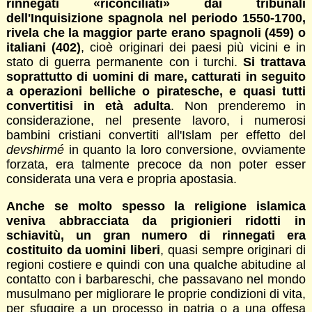
rinnegati «riconciliati» dai tribunali
dell'Inquisizione spagnola nel periodo 1550-1700,
rivela che la maggior parte erano spagnoli (459) o
italiani (402)
, cioè originari dei paesi più vicini e in
stato di guerra permanente con i turchi.
Si trattava
soprattutto di uomini di mare, catturati in seguito
a operazioni belliche o piratesche, e quasi tutti
convertitisi in età adulta
. Non prenderemo in
considerazione, nel presente lavoro, i numerosi
bambini cristiani convertiti all'Islam per effetto del
devshirmé
in quanto la loro conversione, ovviamente
forzata, era talmente precoce da non poter esser
considerata una vera e propria apostasia.
Anche se molto spesso la religione islamica
veniva abbracciata da prigionieri ridotti in
schiavitù, un gran numero di rinnegati era
costituito da uomini liberi
, quasi sempre originari di
regioni costiere e quindi con una qualche abitudine al
contatto con i barbareschi, che passavano nel mondo
musulmano per migliorare le proprie condizioni di vita,
per sfuggire a un processo in patria o a una offesa