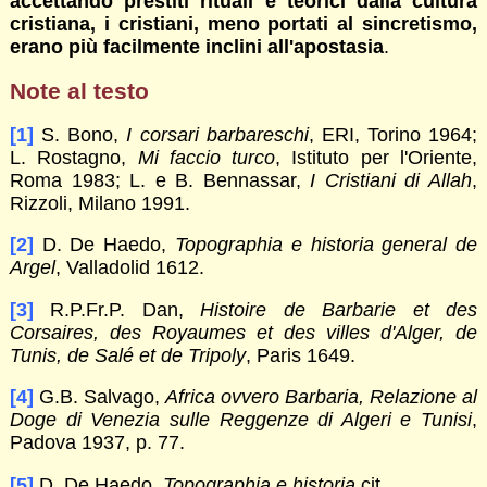
accettando prestiti rituali e teorici dalla cultura
cristiana, i cristiani, meno portati al sincretismo,
erano più facilmente inclini all'apostasia
.
Note al testo
[1]
S. Bono,
I corsari barbareschi
, ERI, Torino 1964;
L. Rostagno,
Mi faccio turco
, Istituto per l'Oriente,
Roma 1983; L. e B. Bennassar,
I Cristiani di Allah
,
Rizzoli, Milano 1991.
[2]
D. De Haedo,
Topographia e historia general de
Argel
, Valladolid 1612.
[3]
R.P.Fr.P. Dan,
Histoire de Barbarie et des
Corsaires, des Royaumes et des villes d'Alger, de
Tunis, de Salé et de Tripoly
, Paris 1649.
[4]
G.B. Salvago,
Africa ovvero Barbaria, Relazione al
Doge di Venezia sulle Reggenze di Algeri e Tunisi
,
Padova 1937, p. 77.
[5]
D. De Haedo,
Topographia e historia
cit.