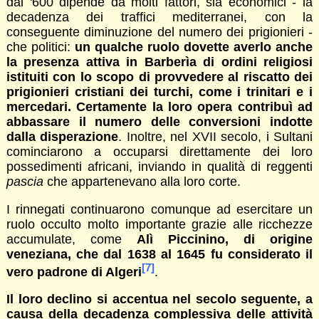
dal '600 dipende da molti fattori, sia economici - la
decadenza dei traffici mediterranei, con la
conseguente diminuzione del numero dei prigionieri -
che politici:
un qualche ruolo dovette averlo anche
la presenza attiva in Barberìa di ordini religiosi
istituiti con lo scopo di provvedere al riscatto dei
prigionieri cristiani dei turchi, come i trinitari e i
mercedari. Certamente la loro opera contribuì ad
abbassare il numero delle conversioni indotte
dalla disperazione
. Inoltre, nel XVII secolo, i Sultani
cominciarono a occuparsi direttamente dei loro
possedimenti africani, inviando in qualità di reggenti
pascia
che appartenevano alla loro corte.
I rinnegati continuarono comunque ad esercitare un
ruolo occulto molto importante grazie alle ricchezze
accumulate, come
Alì Piccinino, di origine
veneziana, che dal 1638 al 1645 fu considerato il
[7]
vero padrone di Algeri
.
Il loro declino si accentua nel secolo seguente, a
causa della decadenza complessiva delle attività