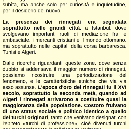
subìta, ma anche solo per curiosità e inquietudine,
per il desiderio del nuovo.
La presenza dei rinnegati era segnalata
soprattutto nelle grandi città
: a Istanbul, dove
svolgevano importanti ruoli di mediazione fra le
ambasciate, i mercanti cristiani e il mondo ottomano,
ma soprattutto nelle capitali della corsa barbaresca,
Tunisi e Algeri.
Dalle ricerche riguardanti queste zone, dove senza
dubbio si addensava il maggior numero di rinnegati,
possiamo ricostruire una periodizzazione del
fenomeno, e le caratteristiche etniche che via via
esso assunse.
L'epoca d'oro dei rinnegati fu il XVI
secolo, soprattutto la seconda metà, quando ad
Algeri i rinnegati arrivarono a costituire quasi la
maggioranza della popolazione. Costoro fruivano
di uno status sociale e politico identico a quello
dei turchi originari
, tanto che venivano designati con
l'epiteto «turchi di professione», cioè divenuti turchi