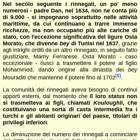
Nel secolo seguente i rinnegati, un po' meno
numerosi - padre Dan, nel 1634, non ne conta più
di 9.000 - si impegnano soprattutto nelle attività
marittime, da cui continuano a trarre immense
ricchezze, ma non occupano più alte cariche di
stato, con l'eccezione significativa del ligure Osta
Morato, che divenne
bey
di Tunisi nel 1637
, grazie
agli intrighi orditi da un altro rinnegato, in seguito fatto
giustiziare, Mamy Ferrarese. Osta Morato - caso
eccezionale - riuscì a trasmettere il potere al figlio
Mohammed, dando origine alla dinastia dei
bey
[6]
Mouraditi che mantenne il potere fino al 1702
.
La comunità dei rinnegati aveva bisogno di continui
apporti esterni, dal momento che
il loro
status
non
si trasmetteva ai figli, chiamati
Kouloughli
, che
costituivano una sorta di casta intermedia fra
i
turchi e gli abitanti originari del paese, titolari di
privilegi inferiori
.
La diminuzione del numero dei rinnegati a cominciare