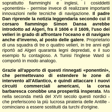
soprattutto fiamminghi e inglesi, i cosiddetti
«ponentini» - permise invece di realizzare importanti
innovazioni nelle tecniche di navigazione.
Il padre
Dan riprende la notizia leggendaria secondo cui il
corsaro fiammingo Simon Dansa avrebbe
introdotto ad Algeri, fra il 1606 e il 1609, l'uso dei
velieri in grado di affrontare l'oceano e di navigare
anche d'inverno, al posto delle galere
. Proprietario
di una squadra di tre o quattro velieri, in tre anni egli
riportò ad Algeri quaranta legni depredati, e il suo
esempio fu contagioso. A Tunisi l'inglese Ward si
comportò in modo analogo.
Grazie all'apporto di questi rinnegati «ponentini»,
che permettevano di estendere le zone di
intervento all'Atlantico, e quindi attaccare i nuovi
circuiti commerciali americani, la corsa
barbaresca conobbe una prosperità insperata
. Ma
nella seconda metà del XVII secolo questi nordici -
che preferiscono la più lucrosa pirateria delle Antille -
cominciano a essere sostituiti da turchi d'origine.