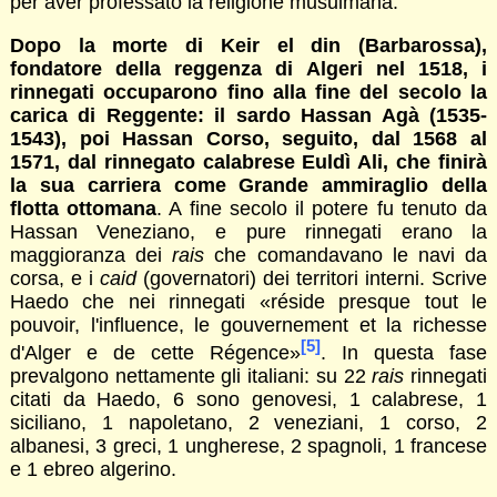
per aver professato la religione musulmana.
Dopo la morte di Keir el din (Barbarossa),
fondatore della reggenza di Algeri nel 1518, i
rinnegati occuparono fino alla fine del secolo la
carica di Reggente: il sardo Hassan Agà (1535-
1543), poi Hassan Corso, seguito, dal 1568 al
1571, dal rinnegato calabrese Euldì Ali, che finirà
la sua carriera come Grande ammiraglio della
flotta ottomana
. A fine secolo il potere fu tenuto da
Hassan Veneziano, e pure rinnegati erano la
maggioranza dei
rais
che comandavano le navi da
corsa, e i
caid
(governatori) dei territori interni. Scrive
Haedo che nei rinnegati «réside presque tout le
pouvoir, l'influence, le gouvernement et la richesse
[5]
d'Alger e de cette Régence»
. In questa fase
prevalgono nettamente gli italiani: su 22
rais
rinnegati
citati da Haedo, 6 sono genovesi, 1 calabrese, 1
siciliano, 1 napoletano, 2 veneziani, 1 corso, 2
albanesi, 3 greci, 1 ungherese, 2 spagnoli, 1 francese
e 1 ebreo algerino.