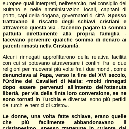
europee quali interpreti, nell'esercito, nel consiglio del
Sultano e nelle amministrazioni locali, capitani di
porto, capi della dogana, governatori di città.
Spesso
trattavano il riscatto degli schiavi cristiani e
attraverso questa via - facendo pagare la somma
pattuita direttamente alla propria famiglia -
facevano pervenire qualche somma di denaro ai
parenti rimasti nella Cristianità
.
Alcuni rinnegati approfittarono della relativa facilità
con cui si potevano attraversare i confini fra le due
religioni per muoversi più volte fra i due mondi, come
denunciava al Papa, verso la fine del XVI secolo,
l'Ordine dei Cavalieri di Malta: «molti rinnegati
dopo essere pervenuti all'intento dell'ottenuta
libertà, per via della finta loro conversione, se ne
sono tornati in Turchia
e diventati sono più perfidi
dei turchi e nemici di Cristo».
Le donne, una volta fatte schiave, erano quelle
che più facilmente abbandonavano il
cristianesimo, spesso trattenute in Oriente dal