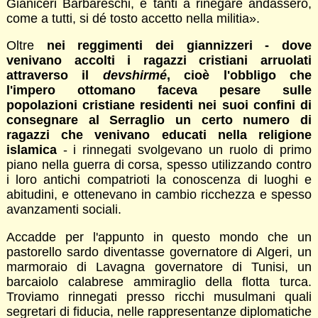
Gianiceri Barbareschi, e tanti a rinegare andassero,
come a tutti, si dé tosto accetto nella militia».
Oltre
nei reggimenti dei giannizzeri - dove
venivano accolti i ragazzi cristiani arruolati
attraverso il
devshirmé
, cioè l'obbligo che
l'impero ottomano faceva pesare sulle
popolazioni cristiane residenti nei suoi confini di
consegnare al Serraglio un certo numero di
ragazzi che venivano educati nella religione
islamica
- i rinnegati svolgevano un ruolo di primo
piano nella guerra di corsa, spesso utilizzando contro
i loro antichi compatrioti la conoscenza di luoghi e
abitudini, e ottenevano in cambio ricchezza e spesso
avanzamenti sociali.
Accadde per l'appunto in questo mondo che un
pastorello sardo diventasse governatore di Algeri, un
marmoraio di Lavagna governatore di Tunisi, un
barcaiolo calabrese ammiraglio della flotta turca.
Troviamo rinnegati presso ricchi musulmani quali
segretari di fiducia, nelle rappresentanze diplomatiche