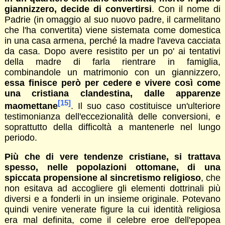
giannizzero, decide di convertirsi
. Con il nome di
Padrie (in omaggio al suo nuovo padre, il carmelitano
che l'ha convertita) viene sistemata come domestica
in una casa armena, perché la madre l'aveva cacciata
da casa. Dopo avere resistito per un po' ai tentativi
della madre di farla rientrare in famiglia,
combinandole un matrimonio con un giannizzero,
essa finisce però per cedere e vivere così come
una cristiana clandestina, dalle apparenze
[15]
maomettane
. Il suo caso costituisce un'ulteriore
testimonianza dell'eccezionalità delle conversioni, e
soprattutto della difficoltà a mantenerle nel lungo
periodo.
Più che di vere tendenze cristiane, si trattava
spesso, nelle popolazioni ottomane, di una
spiccata propensione al sincretismo religioso
, che
non esitava ad accogliere gli elementi dottrinali più
diversi e a fonderli in un insieme originale. Potevano
quindi venire venerate figure la cui identità religiosa
era mal definita, come il celebre eroe dell'epopea