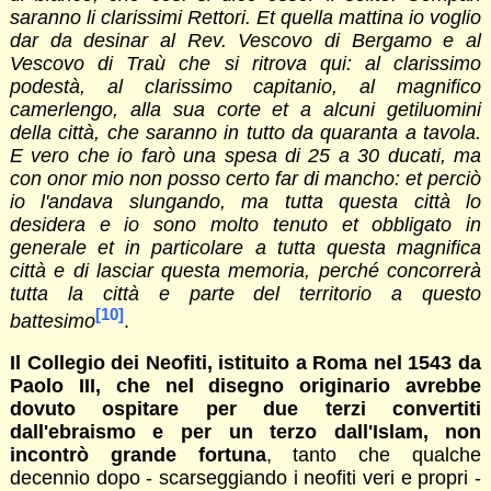
saranno li clarissimi Rettori. Et quella mattina io voglio
dar da desinar al Rev. Vescovo di Bergamo e al
Vescovo di Traù che si ritrova qui: al clarissimo
podestà, al clarissimo capitanio, al magnifico
camerlengo, alla sua corte et a alcuni getiluomini
della città, che saranno in tutto da quaranta a tavola.
E vero che io farò una spesa di 25 a 30 ducati, ma
con onor mio non posso certo far di mancho: et perciò
io l'andava slungando, ma tutta questa città lo
desidera e io sono molto tenuto et obbligato in
generale et in particolare a tutta questa magnifica
città e di lasciar questa memoria, perché concorrerà
tutta la città e parte del territorio a questo
[10]
battesimo
.
Il Collegio dei Neofiti, istituito a Roma nel 1543 da
Paolo III, che nel disegno originario avrebbe
dovuto ospitare per due terzi convertiti
dall'ebraismo e per un terzo dall'Islam, non
incontrò grande fortuna
, tanto che qualche
decennio dopo - scarseggiando i neofiti veri e propri -