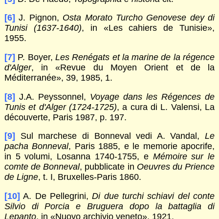
[6]
J. Pignon,
Osta Morato Turcho Genovese
dey
di
Tunisi (1637-1640)
, in «Les cahiers de Tunisie»,
1955.
[7]
P. Boyer,
Les Renégats et la marine de la
régence
d'Alger
, in «Revue du Moyen Orient et de la
Méditerranée», 39, 1985, 1.
[8]
J.A. Peyssonnel,
Voyage dans les Régences de
Tunis et d'Alger (1724-1725)
, a cura di L. Valensi, La
découverte, Paris 1987, p. 197.
[9]
Sul marchese di Bonneval vedi A. Vandal,
Le
pacha Bonneval
, Paris 1885, e le memorie apocrife,
in 5 volumi, Losanna 1740-1755, e
Mé
moire sur le
comte de Bonneval
, pubblicate in
Oeuvres du Prience
de Ligne
, t. I, Bruxelles-Paris 1860.
[10]
A. De Pellegrini,
Di due turchi schiavi del conte
Silvio di Porcia e Bruguera dopo la battaglia di
Lepanto
, in «Nuovo archivio veneto», 1921.