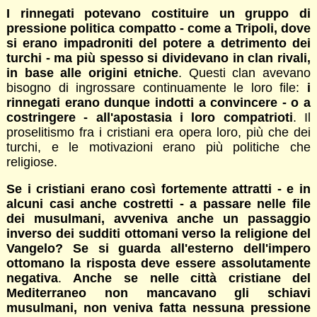
I rinnegati potevano costituire un gruppo di
pressione politica compatto - come a Tripoli, dove
si erano impadroniti del potere a detrimento dei
turchi - ma più spesso si dividevano in clan rivali,
in base alle origini etniche
. Questi clan avevano
bisogno di ingrossare continuamente le loro file:
i
rinnegati erano dunque indotti a convincere - o a
costringere - all'apostasia i loro compatrioti
. Il
proselitismo fra i cristiani era opera loro, più che dei
turchi, e le motivazioni erano più politiche che
religiose.
Se i cristiani erano così fortemente attratti - e in
alcuni casi anche costretti - a passare nelle file
dei musulmani, avveniva anche un passaggio
inverso dei sudditi ottomani verso la religione del
Vangelo? Se si guarda all'esterno dell'impero
ottomano la risposta deve essere assolutamente
negativa
.
Anche se nelle città cristiane del
Mediterraneo non mancavano gli schiavi
musulmani, non veniva fatta nessuna pressione