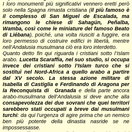
I loro monumenti più significativi vennero eretti però
solo nella Spagna rimasta cristiana (
il più famoso è
il complesso di San Miguel de Escalada, ma
rimangono le chiese di Sahagún, Peñalba,
Wamba, così come le miniature del famoso Beato
di Liébana
), poiché, una volta riusciti a fuggire, era
loro permesso di costruire edifici in libertà, mentre
nell’Andalusia musulmana ciò era loro interdetto.
Quanto detto fin qui riguarda i cristiani sotto l’Islam
arabo.
Lucetta Scaraffia, nel suo studio, si occupa
invece dei cristiani sotto l’Islam turco che si
sostituì nel Nord-Africa a quello arabo a partire
dal XV secolo. La stessa azione militare di
Isabella di Castiglia e Ferdinando di Aragona per
la Reconquista di Granada
e della parte ancora
arabo-musulmana dell’Andalusia si deve anche alla
consapevolezza dei due sovrani che quei territori
sarebbero stati occupati a breve dai musulmani
turchi
: da qui l’urgenza di agire prima che un nemico
ben più potente della dinastia nasride se ne
impossessasse.