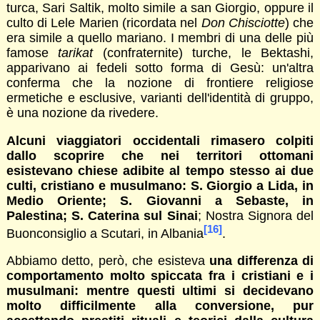
turca, Sari Saltik, molto simile a san Giorgio, oppure il
culto di Lele Marien (ricordata nel
Don Chisciotte
) che
era simile a quello mariano. I membri di una delle più
famose
tarikat
(confraternite) turche, le Bektashi,
apparivano ai fedeli sotto forma di Gesù: un'altra
conferma che la nozione di frontiere religiose
ermetiche e esclusive, varianti dell'identità di gruppo,
è una nozione da rivedere.
Alcuni
viaggiatori occidentali rimasero colpiti
dallo scoprire che nei territori ottomani
esistevano chiese adibite al tempo stesso ai due
culti, cristiano e musulmano: S. Giorgio a Lida, in
Medio Oriente; S. Giovanni a Sebaste, in
Palestina; S. Caterina sul Sinai
; Nostra Signora del
[16]
Buonconsiglio a Scutari, in Albania
.
Abbiamo detto, però, che esisteva
una differenza di
comportamento molto spiccata fra i cristiani e i
musulmani: mentre questi ultimi si decidevano
molto difficilmente alla conversione, pur