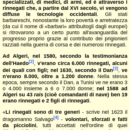
specializzati, di medici, di armi, ed è attraverso i
rinnegati che, a partire dal XVI secolo, vi vengono
diffuse le tecnologie occidentali
. Gli stati
barbareschi, nonostante la loro povertà e arretratezza
(da cui il nome di «barbari» attribuitogli dagli europei)
si ritrovarono a un certo punto all'avanguardia del
progresso proprio grazie al contributo dei prigionieri
razziati nella guerra di corsa e dei numerosi rinnegati.
Ad Algeri, nel 1580, secondo la testimonianza
[2]
dell'Haedo
,
v'erano circa 6.000 rinnegati, alcuni
[3]
dei quali con figli; nel 1630, secondo il Dan
,
ve
n'erano 8.000, oltre a 1.200 donne
. Nella stessa
epoca, sempre secondo il Dan, a Tunisi ve ne erano 3
o 4.000 insieme a 6 o 7.000 donne;
nel 1588 ad
Algeri su 43
rais
(cioè comandanti di nave) ben 19
erano rinnegati e 2 figli di rinnegati
.
«
Li rinegati sono di tre generi
- scrive nel 1623 il
[4]
dragomanno Salvago
-
volontari, sforzati e fatti
da picciolini
, tutti accettati nell'ordine di quei