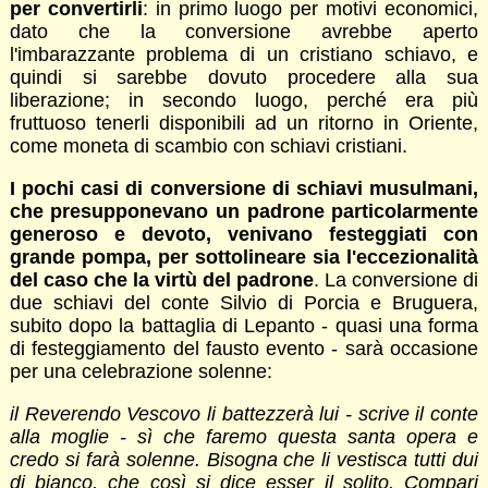
per convertirli
: in primo luogo per motivi economici,
dato che la conversione avrebbe aperto
l'imbarazzante problema di un cristiano schiavo, e
quindi si sarebbe dovuto procedere alla sua
liberazione; in secondo luogo, perché era più
fruttuoso tenerli disponibili ad un ritorno in Oriente,
come moneta di scambio con schiavi cristiani.
I pochi casi di conversione di schiavi musulmani,
che presupponevano un padrone particolarmente
generoso e devoto, venivano festeggiati con
grande pompa, per sottolineare sia l'eccezionalità
del caso che la virtù del padrone
. La conversione di
due schiavi del conte Silvio di Porcia e Bruguera,
subito dopo la battaglia di Lepanto - quasi una forma
di festeggiamento del fausto evento - sarà occasione
per una celebrazione solenne:
il Reverendo Vescovo li battezzerà lui - scrive il conte
alla moglie - sì che faremo questa santa opera e
credo si farà solenne. Bisogna che li vestisca tutti dui
di bianco, che così si dice esser il solito. Compari