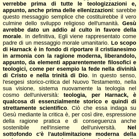
verrebbe prima di tutte le teologizzazioni e,
appunto, anche prima delle ellenizzazioni
: sarebbe
questo messaggio semplice che costituirebbe il vero
culmine dello sviluppo religioso dell'umanità.
Gesù
avrebbe dato un addio al culto in favore della
morale
. In definitiva, Egli viene rappresentato come
padre di un messaggio morale umanitario.
Lo scopo
di Harnack è in fondo di riportare il cristianesimo
in armonia con la ragione moderna, liberandolo,
appunto, da elementi apparentemente filosofici e
teologici, come per esempio la fede nella divinità
di Cristo e nella trinità di Dio
. In questo senso,
l'esegesi storico-critica del Nuovo Testamento, nella
sua visione, sistema nuovamente la teologia nel
cosmo dell'università:
teologia, per Harnack, è
qualcosa di essenzialmente storico e quindi di
strettamente scientifico
. Ciò che essa indaga su
Gesù mediante la critica è, per così dire, espressione
della ragione pratica e di conseguenza anche
sostenibile nell'insieme dell'università.
Nel
sottofondo c'è l'autolimitazione moderna della