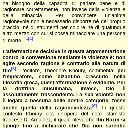
ha bisogno della capacità di parlare bene e di
ragionare correttamente, non invece della violenza e
della minaccia… Per convincere un'anima
ragionevole non è necessario disporre né del proprio
braccio, né di strumenti per colpire né di qualunque
altro mezzo con cui si possa minacciare una persona
[4]
di morte…"
L'affermazione decisiva in questa argomentazione
contro la conversione mediante la violenza è: non
agire secondo ragione è contrario alla natura di
[5]
Dio
. L'editore, Theodore Khoury, commenta:
per
l'imperatore, come bizantino cresciuto nella
filosofia greca, quest'affermazione è evidente. Per
la dottrina musulmana, invece, Dio è
assolutamente trascendente. La sua volontà non
è legata a nessuna delle nostre categorie, fosse
[6]
anche quella della ragionevolezza
. In questo
contesto Khoury cita un'opera del noto islamista
francese R. Arnaldez, il quale rileva che
Ibn Hazm si
spinge fino a dichiarare che Dio non sarebbe