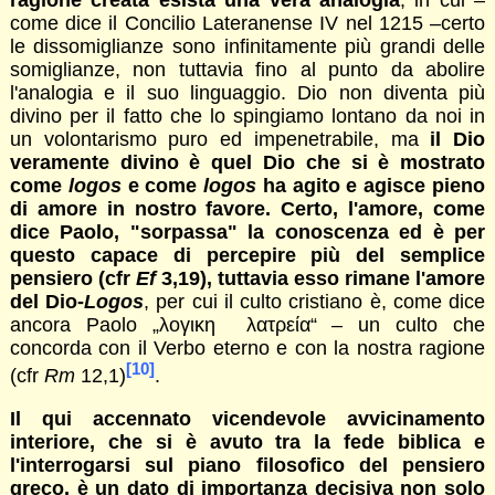
ragione creata esista una vera analogia
, in cui –
come dice il Concilio Lateranense IV nel 1215 –certo
le dissomiglianze sono infinitamente più grandi delle
somiglianze, non tuttavia fino al punto da abolire
l'analogia e il suo linguaggio. Dio non diventa più
divino per il fatto che lo spingiamo lontano da noi in
un volontarismo puro ed impenetrabile, ma
il Dio
veramente divino è quel Dio che si è mostrato
come
logos
e come
logos
ha agito e agisce pieno
di amore in nostro favore. Certo, l'amore, come
dice Paolo, "sorpassa" la conoscenza ed è per
questo capace di percepire più del semplice
pensiero (cfr
Ef
3,19), tuttavia esso rimane l'amore
del Dio-
Logos
, per cui il culto cristiano è, come dice
ancora Paolo „λογικη λατρεία“ – un culto che
concorda con il Verbo eterno e con la nostra ragione
[10]
(cfr
Rm
12,1)
.
Il qui accennato vicendevole avvicinamento
interiore, che si è avuto tra la fede biblica e
l'interrogarsi sul piano filosofico del pensiero
greco, è un dato di importanza decisiva non solo