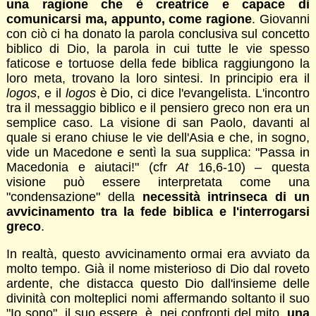
una ragione che è creatrice e capace di
comunicarsi ma, appunto, come ragione
. Giovanni
con ciò ci ha donato la parola conclusiva sul concetto
biblico di Dio, la parola in cui tutte le vie spesso
faticose e tortuose della fede biblica raggiungono la
loro meta, trovano la loro sintesi. In principio era il
logos
, e il
logos
è Dio, ci dice l'evangelista. L'incontro
tra il messaggio biblico e il pensiero greco non era un
semplice caso. La visione di san Paolo, davanti al
quale si erano chiuse le vie dell'Asia e che, in sogno,
vide un Macedone e sentì la sua supplica: "Passa in
Macedonia e aiutaci!" (cfr
At
16,6-10) – questa
visione può essere interpretata come una
"condensazione" della
necessità intrinseca di un
avvicinamento tra la fede biblica e l'interrogarsi
greco
.
In realtà, questo avvicinamento ormai era avviato da
molto tempo. Già il nome misterioso di Dio dal roveto
ardente, che distacca questo Dio dall'insieme delle
divinità con molteplici nomi affermando soltanto il suo
"Io sono", il suo essere, è, nei confronti del mito,
una