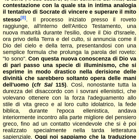
contestazione con la quale sta in intima analogia
il tentativo di Socrate di vincere e superare il mito
[8]
stesso
. Il processo iniziato presso il roveto
raggiunge, all'interno dell'Antico Testamento, una
nuova maturità durante l'esilio, dove il Dio d'Israele,
ora privo della Terra e del culto, si annuncia come il
Dio del cielo e della terra, presentandosi con una
semplice formula che prolunga la parola del roveto:
"Io sono".
Con questa nuova conoscenza di Dio va
di pari passo una specie di illuminismo, che si
esprime in modo drastico nella derisione delle
divinità che sarebbero soltanto opera delle mani
dell'uomo (cfr
Sal
115)
. Così, nonostante tutta la
durezza del disaccordo con i sovrani ellenistici, che
volevano ottenere con la forza l'adeguamento allo
stile di vita greco e al loro culto idolatrico, la fede
biblica, durante l'epoca ellenistica, andava
interiormente incontro alla parte migliore del pensiero
greco, fino ad un contatto vicendevole che si è poi
realizzato specialmente nella tarda letteratura
sapienziale.
Oggi noi sappiamo che la traduzione