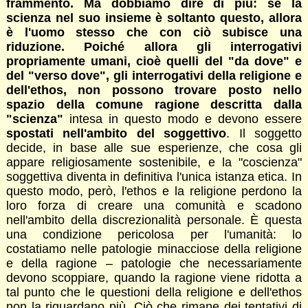
frammento. Ma dobbiamo dire di più: se la
scienza nel suo insieme è soltanto questo, allora
è l'uomo stesso che con ciò subisce una
riduzione. Poiché allora gli interrogativi
propriamente umani, cioè quelli del "da dove" e
del "verso dove", gli interrogativi della religione e
dell'ethos, non possono trovare posto nello
spazio della comune ragione descritta dalla
"scienza"
intesa in questo modo e devono essere
spostati nell'ambito del soggettivo
. Il soggetto
decide, in base alle sue esperienze, che cosa gli
appare religiosamente sostenibile, e la "coscienza"
soggettiva diventa in definitiva l'unica istanza etica. In
questo modo, però, l'ethos e la religione perdono la
loro forza di creare una comunità e scadono
nell'ambito della discrezionalità personale. È questa
una condizione pericolosa per l'umanità: lo
costatiamo nelle patologie minacciose della religione
e della ragione – patologie che necessariamente
devono scoppiare, quando la ragione viene ridotta a
tal punto che le questioni della religione e dell'ethos
non la riguardano più. Ciò che rimane dei tentativi di