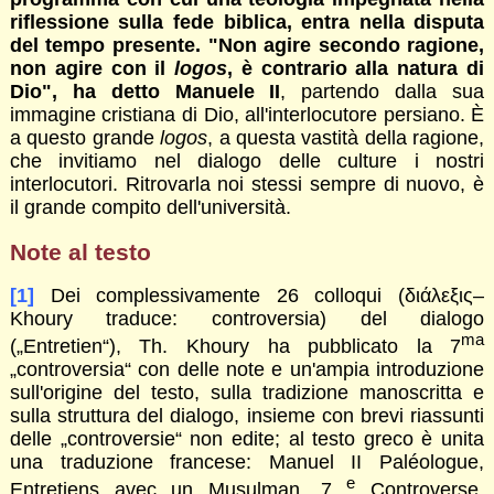
riflessione sulla fede biblica, entra nella disputa
del tempo presente. "Non agire secondo ragione,
non agire con il
logos
, è contrario alla natura di
Dio", ha detto Manuele II
, partendo dalla sua
immagine cristiana di Dio, all'interlocutore persiano. È
a questo grande
logos
, a questa vastità della ragione,
che invitiamo nel dialogo delle culture i nostri
interlocutori. Ritrovarla noi stessi sempre di nuovo, è
il grande compito dell'università.
Note al testo
[1]
Dei complessivamente 26 colloqui (διάλεξις–
Khoury traduce: controversia) del dialogo
ma
(„Entretien“), Th. Khoury ha pubblicato la 7
„controversia“ con delle note e un'ampia introduzione
sull'origine del testo, sulla tradizione manoscritta e
sulla struttura del dialogo, insieme con brevi riassunti
delle „controversie“ non edite; al testo greco è unita
una traduzione francese: Manuel II Paléologue,
e
Entretiens avec un Musulman. 7
Controverse.