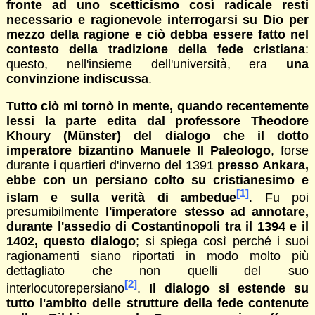
fronte ad uno scetticismo così radicale resti
necessario e ragionevole interrogarsi su Dio per
mezzo della ragione e ciò debba essere fatto nel
contesto della tradizione della fede cristiana
:
questo, nell'insieme dell'università, era
una
convinzione indiscussa
.
Tutto ciò mi tornò in mente, quando recentemente
lessi la parte edita dal professore Theodore
Khoury (Münster) del dialogo che il dotto
imperatore bizantino Manuele II Paleologo
, forse
durante i quartieri d'inverno del 1391
presso Ankara,
ebbe con un persiano colto su cristianesimo e
[1]
islam e sulla verità di ambedue
. Fu poi
presumibilmente
l'imperatore stesso ad annotare,
durante l'assedio di Costantinopoli tra il 1394 e il
1402, questo dialogo
; si spiega così perché i suoi
ragionamenti siano riportati in modo molto più
dettagliato che non quelli del suo
[2]
interlocutorepersiano
.
Il dialogo si estende su
tutto l'ambito delle strutture della fede contenute