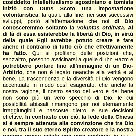
cosiddetto intellettualismo agostiniano e tomista
iniziò con Duns Scoto una impostazione
volontaristica
, la quale alla fine, nei suoi successivi
sviluppi, portò all'affermazione che noi
di Dio
conosceremmo soltanto la
voluntas ordinata
. Al
di là di essa esisterebbe la libertà di Dio, in virtù
della quale Egli avrebbe potuto creare e fare
anche il contrario di tutto ciò che effettivamente
ha fatto
. Qui si profilano delle posizioni che,
senz'altro, possono avvicinarsi a quelle di Ibn Hazm e
potrebbero portare fino all'immagine di un Dio-
Arbitrio
, che non è legato neanche alla verità e al
bene. La trascendenza e la diversità di Dio vengono
accentuate in modo così esagerato, che anche la
nostra ragione, il nostro senso del vero e del bene
non sono più un vero specchio di Dio, le cui
possibilità abissali rimangono per noi eternamente
irraggiungibili e nascoste dietro le sue decisioni
effettive.
In contrasto con ciò, la fede della Chiesa
si è sempre attenuta alla convinzione che tra Dio
e noi, tra il suo eterno Spirito creatore e la nostra