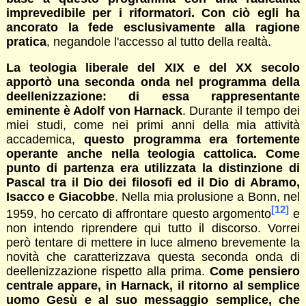
imprevedibile per i riformatori. Con ciò egli ha
ancorato la fede esclusivamente alla ragione
pratica
, negandole l'accesso al tutto della realtà.
La teologia liberale del XIX e del XX secolo
apportò una seconda onda nel programma della
deellenizzazione: di essa rappresentante
eminente è Adolf von Harnack
. Durante il tempo dei
miei studi, come nei primi anni della mia attività
accademica,
questo programma era fortemente
operante anche nella teologia cattolica. Come
punto di partenza era utilizzata la distinzione di
Pascal tra il Dio dei filosofi ed il Dio di Abramo,
Isacco e Giacobbe
. Nella mia prolusione a Bonn, nel
[12]
1959, ho cercato di affrontare questo argomento
e
non intendo riprendere qui tutto il discorso. Vorrei
però tentare di mettere in luce almeno brevemente la
novità che caratterizzava questa seconda onda di
deellenizzazione rispetto alla prima.
Come pensiero
centrale appare, in Harnack, il ritorno al semplice
uomo Gesù e al suo messaggio semplice, che