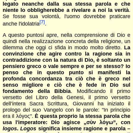
legato neanche dalla sua stessa parola e che
niente lo obbligherebbe a rivelare a noi la verità
.
Se fosse sua volontà, l'uomo dovrebbe praticare
[7]
anche l'idolatria
.
A questo puntosi apre, nella comprensione di Dio e
quindi nella realizzazione concreta della religione, un
dilemma che oggi ci sfida in modo molto diretto.
La
convinzione che agire contro la ragione sia in
contraddizione con la natura di Dio, è soltanto un
pensiero greco o vale sempre e per se stesso? Io
penso che in questo punto si manifesti la
profonda concordanza tra ciò che è greco nel
senso migliore e ciò che è fede in Dio sul
fondamento della Bibbia
. Modificando il primo
versetto del Libro della Genesi, il primo versetto
dell’intera Sacra Scrittura, Giovanni ha iniziato il
prologo del suo Vangelo con le parole: "In principio
era il λόγος".
È questa proprio la stessa parola che
usa l'imperatore: Dio agisce „σὺν λόγω”, con
logos
.
Logos
significa insieme ragione e parola –