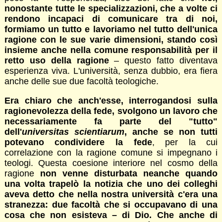
nonostante tutte le specializzazioni, che a volte ci
rendono incapaci di comunicare tra di noi,
formiamo un tutto e lavoriamo nel tutto dell'unica
ragione con le sue varie dimensioni, stando così
insieme anche nella comune responsabilità per il
retto uso della ragione
– questo fatto diventava
esperienza viva. L'università, senza dubbio, era fiera
anche delle sue due facoltà teologiche.
Era chiaro che anch'esse, interrogandosi sulla
ragionevolezza della fede, svolgono un lavoro che
necessariamente fa parte del "tutto"
dell'
universitas scientiarum
, anche se non tutti
potevano condividere la fede
, per la cui
correlazione con la ragione comune si impegnano i
teologi. Questa coesione interiore nel cosmo della
ragione
non venne disturbata neanche quando
una volta trapelò la notizia che uno dei colleghi
aveva detto che nella nostra università c'era una
stranezza: due facoltà che si occupavano di una
cosa che non esisteva – di Dio. Che anche di