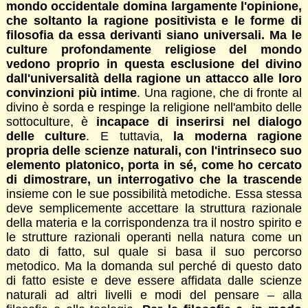
mondo occidentale domina largamente l'opinione,
che soltanto la ragione positivista e le forme di
filosofia da essa derivanti siano universali. Ma le
culture profondamente religiose del mondo
vedono proprio in questa esclusione del divino
dall'universalità della ragione un attacco alle loro
convinzioni più intime
. Una ragione, che di fronte al
divino è sorda e respinge la religione nell'ambito delle
sottoculture, è
incapace di inserirsi nel dialogo
delle culture
. E tuttavia,
la moderna ragione
propria delle scienze naturali, con l'intrinseco suo
elemento platonico, porta in sé, come ho cercato
di dimostrare, un interrogativo che la trascende
insieme con le sue possibilità metodiche. Essa stessa
deve semplicemente accettare la struttura razionale
della materia e la corrispondenza tra il nostro spirito e
le strutture razionali operanti nella natura come un
dato di fatto, sul quale si basa il suo percorso
metodico. Ma la domanda sul perché di questo dato
di fatto esiste e deve essere affidata dalle scienze
naturali ad altri livelli e modi del pensare – alla