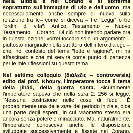
nella Bibbia e nel Corano e si sofferma
soprattutto sull'immagine di Dio e dell'uomo
, ma
necessariamente anche sempre di nuovo sulla
relazione tra le– come si diceva – tre "Leggi" o tre
"ordini di vita": Antico Testamento – Nuovo
Testamento – Corano. Di ciò non intendo parlare ora
in questa lezione; vorrei toccare solo un argomento –
piuttosto marginale nella struttura dell’intero dialogo –
che, nel contesto del tema "fede e ragione", mi ha
affascinato e che mi servirà come punto di partenza
per le mie riflessioni su questo tema.
Nel settimo colloquio (διάλεξις – controversia)
edito dal prof. Khoury, l'imperatore tocca il tema
della jihād, della guerra santa.
Sicuramente
l'imperatore sapeva che nella
sura
2, 256 si legge:
"Nessuna costrizione nelle cose di fede". È
probabilmente una delle
sure
del periodo iniziale, dice
una parte degli esperti, in cui Maometto stesso era
ancora senza potere e minacciato. Ma, naturalmente,
l'imperatore conosceva anche le disposizioni,
sviluppate successivamente e fissate nel Corano,