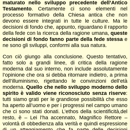
maturato nello sviluppo precedente dell’Antico
Testamento
. Certamente ci sono elementi nel
processo formativo della Chiesa antica che non
devono essere integrati in tutte le culture. Ma le
decisioni di fondo che, appunto, riguardano il rapporto
della fede con la ricerca della ragione umana,
queste
decisioni di fondo fanno parte della fede stessa
e
ne sono gli sviluppi, conformi alla sua natura.
Con ciò giungo alla conclusione. Questo tentativo,
fatto solo a grandi linee, di critica della ragione
moderna dal suo interno, non include assolutamente
l’opinione che ora si debba ritornare indietro, a prima
dell’illuminismo, rigettando le convinzioni dell’età
moderna.
Quello che nello sviluppo moderno dello
spirito è valido viene riconosciuto senza riserve
:
tutti siamo grati per le grandiose possibilità che esso
ha aperto all’uomo e per i progressi nel campo umano
che ci sono stati donati. L’ethos della scientificità,del
resto, è – Lei l’ha accennato, Magnifico Rettore –
volontà di obbedienza alla verità e quindi espressione
di un atteggiamento che fa parte delle decisioni