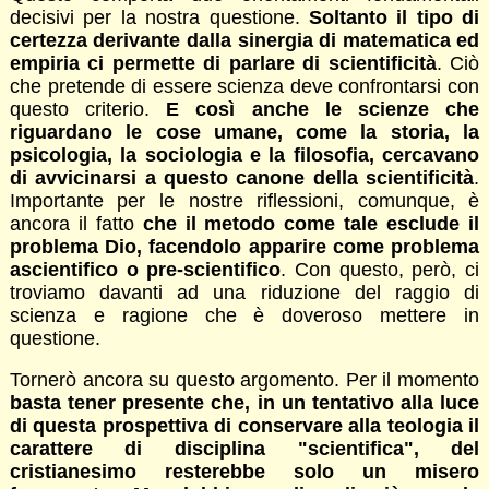
decisivi per la nostra questione.
Soltanto il tipo di
certezza derivante dalla sinergia di matematica ed
empiria ci permette di parlare di scientificità
. Ciò
che pretende di essere scienza deve confrontarsi con
questo criterio.
E così anche le scienze che
riguardano le cose umane, come la storia, la
psicologia, la sociologia e la filosofia, cercavano
di avvicinarsi a questo canone della scientificità
.
Importante per le nostre riflessioni, comunque, è
ancora il fatto
che il metodo come tale esclude il
problema Dio, facendolo apparire come problema
ascientifico o pre-scientifico
. Con questo, però, ci
troviamo davanti ad una riduzione del raggio di
scienza e ragione che è doveroso mettere in
questione.
Tornerò ancora su questo argomento. Per il momento
basta tener presente che, in un tentativo alla luce
di questa prospettiva di conservare alla teologia il
carattere di disciplina "scientifica", del
cristianesimo resterebbe solo un misero