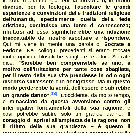
filosofia e alla teologia.
Per la filosofia e, in modo
diverso, per la teologia, l'ascoltare le grandi
esperienze e convinzioni delle tradizioni religiose
dell'umanità, specialmente quella della fede
cristiana, costituisce una fonte di conoscenza;
rifiutarsi ad essa significherebbe una riduzione
inaccettabile del nostro ascoltare e rispondere
.
Qui mi viene in mente una parola di
Socrate a
Fedone
. Nei colloqui precedenti si erano toccate
molte opinioni filosofiche sbagliate, e allora Socrate
dice:
"Sarebbe ben comprensibile se uno, a
motivo dell'irritazione per tante cose sbagliate,
per il resto della sua vita prendesse in odio ogni
discorso sull'essere e lo denigrasse. Ma in questo
modo perderebbe la verità dell'essere e subirebbe
[13]
un grande danno"
. L'occidente, da molto tempo,
è
minacciato da questa avversione contro gli
interrogativi fondamentali della sua ragione
, e
così potrebbe subire solo un grande danno.
Il
coraggio di aprirsi all'ampiezza della ragione, non
il rifiuto della sua grandezza – è questo il
programma con cui una teologia impegnata nella