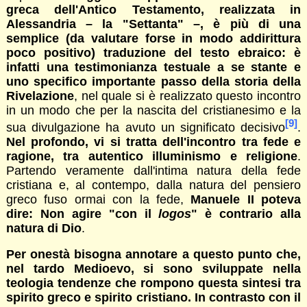
greca dell'Antico Testamento, realizzata in
Alessandria – la "Settanta" –, è più di una
semplice (da valutare forse in modo addirittura
poco positivo) traduzione del testo ebraico: è
infatti una testimonianza testuale a se stante e
uno specifico importante passo della storia della
Rivelazione
, nel quale si è realizzato questo incontro
in un modo che per la nascita del cristianesimo e la
[9]
sua divulgazione ha avuto un significato decisivo
.
Nel profondo, vi si tratta dell'incontro tra fede e
ragione, tra autentico illuminismo e religione
.
Partendo veramente dall'intima natura della fede
cristiana e, al contempo, dalla natura del pensiero
greco fuso ormai con la fede,
Manuele II poteva
dire: Non agire "con il
logos
" è contrario alla
natura di Dio
.
Per onestà bisogna annotare a questo punto che,
nel tardo Medioevo, si sono sviluppate nella
teologia tendenze che rompono questa sintesi tra
spirito greco e spirito cristiano. In contrasto con il