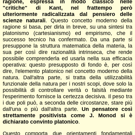
ragione, espressa in modo classico nelle
"critiche" di Kant, nel frattempo però
ulteriormente radicalizzata dal pensiero delle
scienze naturali
. Questo concetto moderno della
ragione si basa, per dirla in breve, su una sintesi tra
platonismo (cartesianismo) ed empirismo, che il
successo tecnico ha confermato. Da una parte si
presuppone la struttura matematica della materia, la
sua per così dire razionalità intrinseca, che rende
possibile comprenderla ed usarla nella sua efficacia
operativa: questo presupposto di fondo è, per così
dire, l'elemento platonico nel concetto moderno della
natura. Dall'altra parte, si tratta della utilizzabilità
funzionale della natura per i nostri scopi, dove solo la
possibilità di controllare verità o falsità mediante
l'esperimento fornisce la certezza decisiva. Il peso tra
i due poli può, a seconda delle circostanze, stare più
dall'una o più dall'altra parte.
Un pensatore così
strettamente positivista come J. Monod si è
dichiarato convinto platonico
.
Questo comporta due orientamenti fondamentali