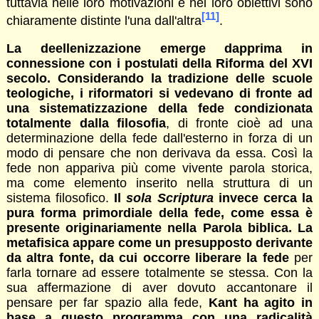
tuttavia nelle loro motivazioni e nei loro obiettivi sono
[11]
chiaramente distinte l'una dall'altra
.
La deellenizzazione emerge dapprima in
connessione con i postulati della Riforma del XVI
secolo. Considerando la tradizione delle scuole
teologiche, i riformatori si vedevano di fronte ad
una sistematizzazione della fede condizionata
totalmente dalla filosofia
, di fronte cioè ad una
determinazione della fede dall'esterno in forza di un
modo di pensare che non derivava da essa. Così la
fede non appariva più come vivente parola storica,
ma come elemento inserito nella struttura di un
sistema filosofico.
Il
sola Scriptura
invece cerca la
pura forma primordiale della fede, come essa è
presente originariamente nella Parola biblica. La
metafisica appare come un presupposto derivante
da altra fonte, da cui occorre liberare la fede
per
farla tornare ad essere totalmente se stessa. Con la
sua affermazione di aver dovuto accantonare il
pensare per far spazio alla fede,
Kant ha agito in
base a questo programma con una radicalità