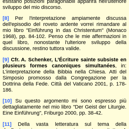
esistano posizioni paragonabili apparirà nell'ulteriore
sviluppo del mio discorso.
[8]
Per l'interpretazione ampiamente discussa
dell'episodio del roveto ardente vorrei rimandare al
mio libro "Einführung in das Christentum" (Monaco
1968), pp. 84-102. Penso che le mie affermazioni in
quel libro, nonostante l'ulteriore sviluppo della
discussione, restino tuttora valide.
[9]
Cfr. A. Schenker, L’Écriture sainte subsiste en
plusieurs formes canoniques simultanées
, in:
L’interpretazione della Bibbia nella Chiesa. Atti del
Simposio promosso dalla Congregazione per la
Dottrina della Fede. Città del Vaticano 2001, p. 178-
186.
[10]
Su questo argomento mi sono espresso più
dettagliatamente nel mio libro "Der Geist der Liturgie.
Eine Einführung", Friburgo 2000, pp. 38-42.
[11]
Della vasta letteratura sul tema della