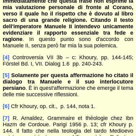
immediatamente che questa frase non esprime la
mia valutazione personale di fronte al Corano,
verso il quale ho il rispetto che è dovuto al libro
sacro di una grande religione. Citando il testo
dell'imperatore Manuele II intendevo unicamente
evidenziare il rapporto essenziale tra fede e
ragione
. In questo punto sono d'accordo con
Manuele II, senza però far mia la sua polemica.
[4]
Controversia VII 3b – c: Khoury, pp. 144-145;
Förstel Bd. I, VII. Dialog 1.6 pp. 240-243.
[5]
Solamente per questa affermazione ho citato il
dialogo tra Manuele e il suo interlocutore
persiano
. È in quest'affermazione che emerge il tema
delle mie successive riflessioni.
[6]
Cfr Khoury, op. cit., p. 144, nota 1.
[7]
R. Arnaldez, Grammaire et théologie chez Ibn
Hazm de Cordoue. Parigi 1956 p. 13; cfr Khoury p.
144. Il fatto che nella teologia del tardo Medioevo