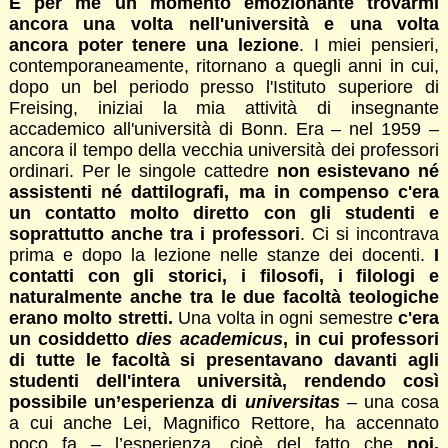
È per me un momento emozionante trovarmi
ancora una volta nell'università e una volta
ancora poter tenere una lezione
. I miei pensieri,
contemporaneamente, ritornano a quegli anni in cui,
dopo un bel periodo presso l'Istituto superiore di
Freising, iniziai la mia attività di insegnante
accademico all'università di Bonn. Era – nel 1959 –
ancora il tempo della vecchia università dei professori
ordinari. Per le singole cattedre
non esistevano né
assistenti né dattilografi, ma in compenso c'era
un contatto molto diretto con gli studenti e
soprattutto anche tra i professori
. Ci si incontrava
prima e dopo la lezione nelle stanze dei docenti.
I
contatti con gli storici, i filosofi, i filologi e
naturalmente anche tra le due facoltà teologiche
erano molto stretti.
Una volta in ogni semestre
c'era
un cosiddetto
dies academicus
, in cui professori
di tutte le facoltà si presentavano davanti agli
studenti dell'intera università, rendendo così
possibile un’esperienza di
universitas
– una cosa
a cui anche Lei, Magnifico Rettore, ha accennato
poco fa – l’esperienza
,
cioè del fatto che
noi,