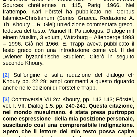
Sources chrétiennes n. 115, Parigi 1966. Nel
frattempo, Karl Förstel ha pubblicato nel Corpus
Islamico-Christianum (Series Graeca. Redazione A.
Th. Khoury – R. Glei) un'edizione commentata greco-
tedesca del testo: Manuel II. Palaiologus, Dialoge mit
einem Muslim, 3 volumi, Würzburg – Altenberge 1993
– 1996. Già nel 1966, E. Trapp aveva pubblicato il
testo greco con una introduzione come vol. II dei
„Wiener byzantinische Studien“. Citerò in seguito
secondo Khoury.
[2]
Sull'origine e sulla redazione del dialogo cfr
Khoury pp. 22-29; ampi commenti a questo riguardo
anche nelle edizioni di Förstel e Trapp.
[3]
Controversia VII 2c: Khoury, pp. 142-143; Förstel,
vol. I, VII. Dialog 1.5, pp. 240-241.
Questa citazione,
nel mondo musulmano, è stata presa purtroppo
come espressione della mia posizione personale,
suscitando così una comprensibile indignazione.
Spero che il lettore del mio testo possa capire