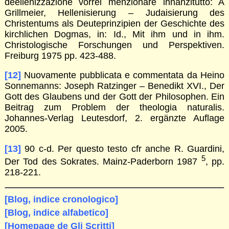
deellenizzazione vorrei menzionare innanzitutto: A
Grillmeier, Hellenisierung – Judaisierung des
Christentums als Deuteprinzipien der Geschichte des
kirchlichen Dogmas, in: Id., Mit ihm und in ihm.
Christologische Forschungen und Perspektiven.
Freiburg 1975 pp. 423-488.
[12]
Nuovamente pubblicata e commentata da Heino
Sonnemanns: Joseph Ratzinger – Benedikt XVI., Der
Gott des Glaubens und der Gott der Philosophen. Ein
Beitrag zum Problem der theologia naturalis.
Johannes-Verlag Leutesdorf, 2. ergänzte Auflage
2005.
[13]
90 c-d. Per questo testo cfr anche R. Guardini,
5
Der Tod des Sokrates. Mainz-Paderborn 1987
, pp.
218-221.
[Blog, indice cronologico]
[Blog, indice alfabetico]
[Homepage de Gli Scritti]