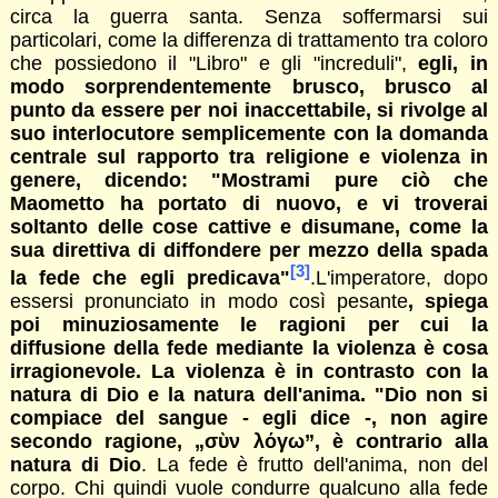
circa la guerra santa. Senza soffermarsi sui
particolari, come la differenza di trattamento tra coloro
che possiedono il "Libro" e gli "increduli",
egli, in
modo sorprendentemente brusco, brusco al
punto da essere per noi inaccettabile, si rivolge al
suo interlocutore semplicemente con la domanda
centrale sul rapporto tra religione e violenza in
genere, dicendo: "Mostrami pure ciò che
Maometto ha portato di nuovo, e vi troverai
soltanto delle cose cattive e disumane, come la
sua direttiva di diffondere per mezzo della spada
[3]
la fede che egli predicava"
.L'imperatore, dopo
essersi pronunciato in modo così pesante
, spiega
poi minuziosamente le ragioni per cui la
diffusione della fede mediante la violenza è cosa
irragionevole. La violenza è in contrasto con la
natura di Dio e la natura dell'anima. "Dio non si
compiace del sangue - egli dice -, non agire
secondo ragione, „σὺν λόγω”, è contrario alla
natura di Dio
. La fede è frutto dell'anima, non del
corpo. Chi quindi vuole condurre qualcuno alla fede