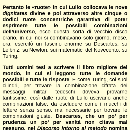
Pertanto le «ruote» in cui Lullo collocava le nove
dignitates
divine e poi attraverso altre cinque o
dodici ruote concentriche garantiva di poter
esprimere tutte le possibili combinazioni
dell’universo
, ecco questa sorta di vecchio disco
orario, in cui noi si combinavano solo giorno, mese,
ora, esercitò un fascino enorme su Descartes, su
Leibniz, su Newton, sui matematici del Novecento, su
Turing.
Tutti uomini tesi a scrivere il libro migliore del
mondo, in cui si leggono tutte le domande
possibili e tutte le risposte
. E come Turing, coi suoi
cilindri, per trovare la combinazione cifrata dei
messaggi militari tedeschi doveva provarne
tantissime, così dalle ruote di Lullo uscivano anche
combinazioni false, da escludere come i mucchi di
lettere senza senso, ma necessarie per trovare le
combinazioni giuste.
Descartes, che un po’ per
prudenza un po’ per vanità non citava mai
nessuno, nel
Discorso intorno al metodo
nomina