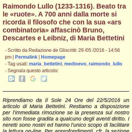
Raimondo Lullo (1233-1316). Beato tra
le «ruote». A 700 anni dalla morte si
ricorda il filosofo che con la sua «ars
combinatoria» affascinò Bruno,
Descartes e Leibniz, di Maria Bettetini
- Scritto da Redazione de Gliscritti: 29 /05 /2016 - 14:56
pm |
Permalink
|
Homepage
- Tag usati:
maria_bettetini
,
medioevo
,
raimondo_lullo
- Segnala questo articolo:
Riprendiamo da Il Sole 24 Ore del 22/5/2016 un
articolo di Maria Bettetini. Restiamo a disposizione
per l’immediata rimozione se la presenza sul nostro
sito non fosse gradita a qualcuno degli aventi diritto. I
neretti sono nostri ed hanno l’unico scopo di facilitare
la lettura on-line. Per approfondimenti, cfr. la sezione