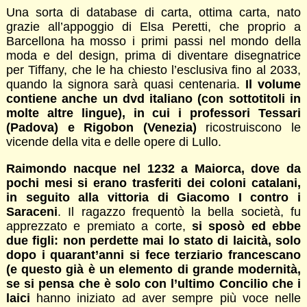
Una sorta di database di carta, ottima carta, nato
grazie all’appoggio di Elsa Peretti, che proprio a
Barcellona ha mosso i primi passi nel mondo della
moda e del design, prima di diventare disegnatrice
per Tiffany, che le ha chiesto l’esclusiva fino al 2033,
quando la signora sarà quasi centenaria.
Il volume
contiene anche un dvd italiano (con sottotitoli in
molte altre lingue), in cui i professori Tessari
(Padova) e Rigobon (Venezia)
ricostruiscono le
vicende della vita e delle opere di Lullo.
Raimondo nacque nel 1232 a Maiorca, dove da
pochi mesi si erano trasferiti dei coloni catalani,
in seguito alla vittoria di Giacomo I contro i
Saraceni
. Il ragazzo frequentò la bella società, fu
apprezzato e premiato a corte,
si sposò ed ebbe
due figli: non perdette mai lo stato di laicità, solo
dopo i quarant’anni si fece terziario francescano
(e questo già è un elemento di grande modernità,
se si pensa che è solo con l’ultimo Concilio che i
laici
hanno iniziato ad aver sempre più voce nelle