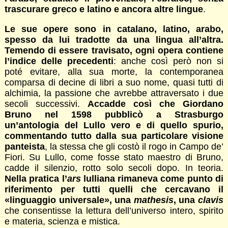
trascurare greco e latino e ancora altre lingue
.
Le sue opere sono in catalano, latino, arabo,
spesso da lui tradotte da una lingua all’altra.
Temendo di essere travisato, ogni opera contiene
l’indice delle precedenti
: anche così però non si
poté evitare, alla sua morte, la contemporanea
comparsa di decine di libri a suo nome, quasi tutti di
alchimia, la passione che avrebbe attraversato i due
secoli successivi.
Accadde così che Giordano
Bruno nel 1598 pubblicò a Strasburgo
un’antologia del Lullo vero e di quello spurio,
commentando tutto dalla sua particolare visione
panteista
, la stessa che gli costò il rogo in Campo de’
Fiori. Su Lullo, come fosse stato maestro di Bruno,
cadde il silenzio, rotto solo secoli dopo. In teoria.
Nella pratica l’
ars
lulliana rimaneva come punto di
riferimento per tutti quelli che cercavano il
«linguaggio universale», una
mathesis
, una
clavis
che consentisse la lettura dell’universo intero, spirito
e materia, scienza e mistica.