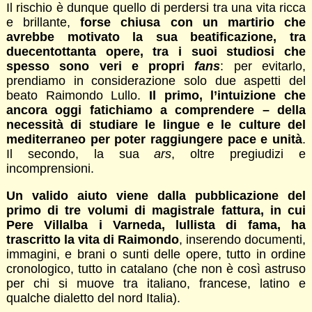
Il rischio è dunque quello di perdersi tra una vita ricca
e brillante,
forse chiusa con un martirio che
avrebbe motivato la sua beatificazione, tra
duecentottanta opere, tra i suoi studiosi che
spesso sono veri e propri
fans
: per evitarlo,
prendiamo in considerazione solo due aspetti del
beato Raimondo Lullo.
Il primo, l’intuizione che
ancora oggi fatichiamo a comprendere – della
necessità di studiare le lingue e le culture del
mediterraneo per poter raggiungere pace e unità
.
Il secondo, la sua
ars
, oltre pregiudizi e
incomprensioni.
Un valido aiuto viene dalla pubblicazione del
primo di tre volumi di magistrale fattura, in cui
Pere Villalba i Varneda, lullista di fama, ha
trascritto la vita di Raimondo
, inserendo documenti,
immagini, e brani o sunti delle opere, tutto in ordine
cronologico, tutto in catalano (che non è così astruso
per chi si muove tra italiano, francese, latino e
qualche dialetto del nord Italia).