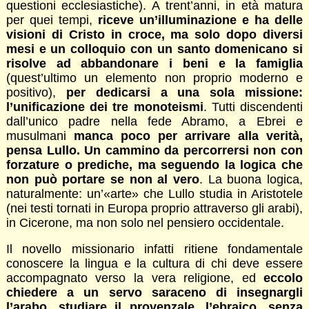
questioni ecclesiastiche). A trent’anni, in età matura
per quei tempi,
riceve un’illuminazione e ha delle
visioni di Cristo in croce, ma solo dopo diversi
mesi e un colloquio con un santo domenicano si
risolve ad abbandonare i beni e la famiglia
(quest’ultimo un elemento non proprio moderno e
positivo),
per dedicarsi a una sola missione:
l’unificazione dei tre monoteismi
. Tutti discendenti
dall’unico padre nella fede Abramo, a Ebrei e
musulmani
manca poco per arrivare alla verità,
pensa Lullo. Un cammino da percorrersi non con
forzature o prediche, ma seguendo la logica che
non può portare se non al vero
. La buona logica,
naturalmente: un’«arte» che Lullo studia in Aristotele
(nei testi tornati in Europa proprio attraverso gli arabi),
in Cicerone, ma non solo nel pensiero occidentale.
Il novello missionario infatti ritiene fondamentale
conoscere la lingua e la cultura di chi deve essere
accompagnato verso la vera religione, ed
eccolo
chiedere a un servo saraceno di insegnargli
l’arabo, studiare il provenzale, l’ebraico, senza