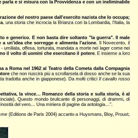
e parla e si misura con la Provvidenza e con un ineliminabile
berazione del nostro paese dall'esercito nazista che lo occupa;
za
, una storia che incrocia la Brianza con la Lombardia, l'Italia, la
o e generico. E non basta dire soltanto "la guerra". Il male
 a un'idea che sorregge e alimenta l'azione
. Il Novecento, il
 - umiliata, offesa, torturata, mandata a morte nei lager come nei
o il volto di uomini che esercitano il potere
. E insieme a loro
na a Roma nel 1962 al Teatro della Cometa dalla Compagnia
utore
che non riuscirà più a scrollarsela di dosso anche se la sua
ta tradotta anche in giapponese). Da molti critici
Il cavallo rosso
ettativa, la vince… Romanzo della storia e sulla storia, è al
ciale). Questo mondo brulicante di personaggi, di drammi, di
luminosità del vero… Una miniera di pagine da antologia…".
isme
(Editions de Paris 2004) accanto a Huysmans, Bloy, Proust,