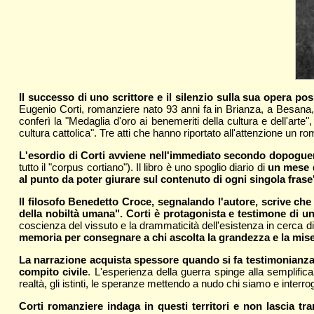
Il successo di uno scrittore e il silenzio sulla sua opera pos
Eugenio Corti, romanziere nato 93 anni fa in Brianza, a Besana,
conferì la "Medaglia d'oro ai benemeriti della cultura e dell'arte"
cultura cattolica". Tre atti che hanno riportato all'attenzione un r
L'esordio di Corti avviene nell'immediato secondo dopoguer
tutto il "corpus cortiano"). Il libro è uno spoglio diario di
un mese d
al punto da poter giurare sul contenuto di ogni singola frase
Il filosofo Benedetto Croce, segnalando l'autore, scrive ch
della nobiltà umana". Corti è protagonista e testimone di un
coscienza del vissuto e la drammaticità dell'esistenza in cerca di 
memoria per consegnare a chi ascolta la grandezza e la miseria
La narrazione acquista spessore quando si fa testimonianza. 
compito civile
. L'esperienza della guerra spinge alla semplific
realtà, gli istinti, le speranze mettendo a nudo chi siamo e interro
Corti romanziere indaga in questi territori e non lascia tr