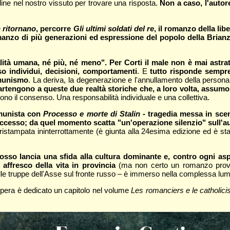
ine nel nostro vissuto per trovare una risposta.
Non a caso, l'autor
n ritornano
, percorre
Gli ultimi soldati del re
, il romanzo della li
manzo di più generazioni ed espressione del popolo della Brian
ità umana, né più, né meno". Per Corti il male non è mai astratt
o individui, decisioni, comportamenti
. E
tutto risponde sempre
omunismo
. La deriva, la degenerazione e l'annullamento della persona
rtengono a queste due realtà storiche che, a loro volta, assumon
cono il consenso. Una responsabilità individuale e una collettiva.
omunista con
Processo e morte di Stalin
- tragedia messa in sce
uccesso; da quel momento scatta "un'operazione silenzio" sull'a
 ristampata ininterrottamente (è giunta alla 24esima edizione ed è sta
rosso lancia una sfida alla cultura dominante e, contro ogni asp
ffresco della vita in provincia
(ma non certo un romanzo provin
a delle truppe dell'Asse sul fronte russo – è immerso nella complessa 
a opera è dedicato un capitolo nel volume
Les romanciers e le catholic