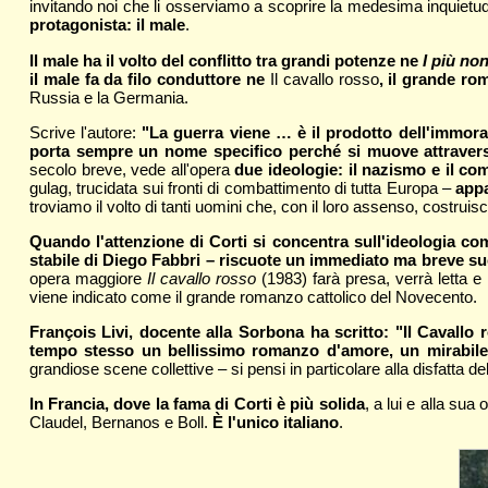
invitando noi che li osserviamo a scoprire la medesima inquietud
protagonista: il male
.
Il male ha il volto del conflitto tra grandi potenze ne
I più no
il male fa da filo conduttore ne
Il cavallo rosso
, il grande ro
Russia e la Germania.
Scrive l'autore:
"La guerra viene … è il prodotto dell'immoral
porta sempre un nome specifico perché si muove attravers
secolo breve, vede all'opera
due ideologie: il nazismo e il c
gulag, trucidata sui fronti di combattimento di tutta Europa –
appa
troviamo il volto di tanti uomini che, con il loro assenso, costruis
Quando l'attenzione di Corti si concentra sull'ideologia c
stabile di Diego Fabbri – riscuote un immediato ma breve s
opera maggiore
Il cavallo rosso
(1983) farà presa, verrà letta e
viene indicato come il grande romanzo cattolico del Novecento.
François Livi, docente alla Sorbona ha scritto: "Il Cavallo 
tempo stesso un bellissimo romanzo d'amore, un mirabile a
grandiose scene collettive – si pensi in particolare alla disfatt
In Francia, dove la fama di Corti è più solida
, a lui e alla su
Claudel, Bernanos e Boll.
È l'unico italiano
.