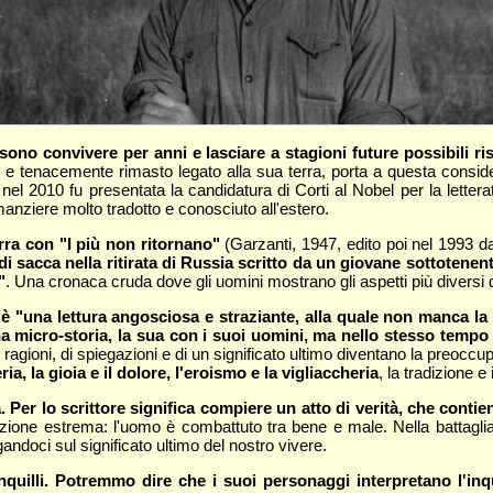
sono convivere per anni e lasciare a stagioni future possibili ris
 e tenacemente rimasto legato alla sua terra, porta a questa conside
, nel 2010 fu presentata la candidatura di Corti al Nobel per la letter
omanziere molto tradotto e conosciuto all'estero.
ra con "I più non ritornano"
(Garzanti, 1947, edito poi nel 1993 d
i sacca nella ritirata di Russia scritto da un giovane sottotenen
"
. Una cronaca cruda dove gli uomini mostrano gli aspetti più diversi de
e è "una lettura angosciosa e straziante, alla quale non manca l
a micro-storia, la sua con i suoi uomini, ma nello stesso tempo 
ragioni, di spiegazioni e di un significato ultimo diventano la preoccup
, la gioia e il dolore, l'eroismo e la vigliaccheria
, la tradizione 
Per lo scrittore significa compiere un atto di verità, che cont
azione estrema: l'uomo è combattuto tra bene e male. Nella battaglia
gandoci sul significato ultimo del nostro vivere.
anquilli. Potremmo dire che i suoi personaggi interpretano l'inq