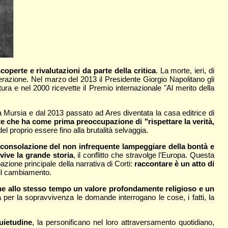
coperte e rivalutazioni da parte della critica
. La morte, ieri, di
razione. Nel marzo del 2013 il Presidente Giorgio Napolitano gli
atura e nel 2000 ricevette il Premio internazionale "Al merito della
a Mursia e dal 2013 passato ad Ares diventata la casa editrice di
te che ha come prima preoccupazione di "rispettare la verità,
l proprio essere fino alla brutalità selvaggia.
a consolazione del non infrequente lampeggiare della bontà e
vive la grande storia
, il conflitto che stravolge l'Europa. Questa
azione principale della narrativa di Corti:
raccontare è un atto di
e il cambiamento.
iene allo stesso tempo un valore profondamente religioso e un
 per la sopravvivenza le domande interrogano le cose, i fatti, la
uietudine
, la personificano nel loro attraversamento quotidiano,