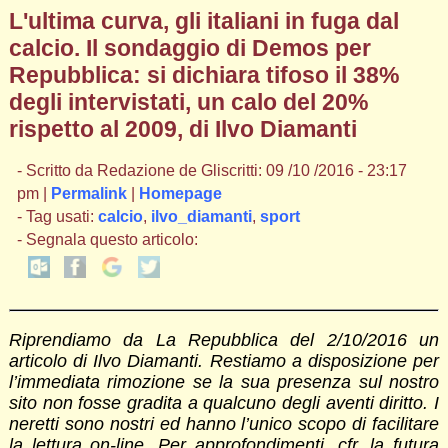
L'ultima curva, gli italiani in fuga dal
calcio. Il sondaggio di Demos per
Repubblica: si dichiara tifoso il 38%
degli intervistati, un calo del 20%
rispetto al 2009, di Ilvo Diamanti
- Scritto da Redazione de Gliscritti: 09 /10 /2016 - 23:17
pm |
Permalink
|
Homepage
- Tag usati:
calcio
,
ilvo_diamanti
,
sport
- Segnala questo articolo:
Riprendiamo da La Repubblica del 2/10/2016 un
articolo di Ilvo Diamanti. Restiamo a disposizione per
l’immediata rimozione se la sua presenza sul nostro
sito non fosse gradita a qualcuno degli aventi diritto. I
neretti sono nostri ed hanno l’unico scopo di facilitare
la lettura on-line. Per approfondimenti, cfr. la futura