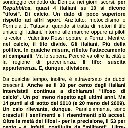
sondaggio condotto da Demos, nei giorni scorsi,
per
Repubblica
, quasi 4 italiani su 10 si dicono
"tifosi". Di calcio. Un dato di poco superiore
rispetto ad altri sport
. Anzitutto: motociclismo e
Formula 1. Tuttavia, quando si tratta di motori il tifo
unisce gli italiani. Intorno alle marche oppure ai piloti
"tri-colori". Valentino Rossi oppure la Ferrari. Mentre,
nel calcio, il tifo divide. Gli italiani. Più della
politica. In qualche misura, riflette l'attaccamento
ai campanili
. Ma lo supera. Perché va oltre la città e
la regione di provenienza.
Il tifo: suscita
appartenenza. E, dunque, divisione
.
Da qualche tempo, inoltre, è attraversato da dubbi
crescenti.
Anche se il 38 per cento degli italiani
intervistati continua a dichiararsi "tifoso di
calcio". Un po' meno rispetto agli ultimi anni. Ma
14 punti al di sotto del 2010 (e 20 meno del 2009).
Un calo rilevante, dunque
. Parallelamente, sono
cresciuti i sentimenti e i risentimenti più accesi
.
Oltre la metà dei tifosi - per la precisione, il 53 per
cento - è, infatti, costituita da "militanti". Ultra-