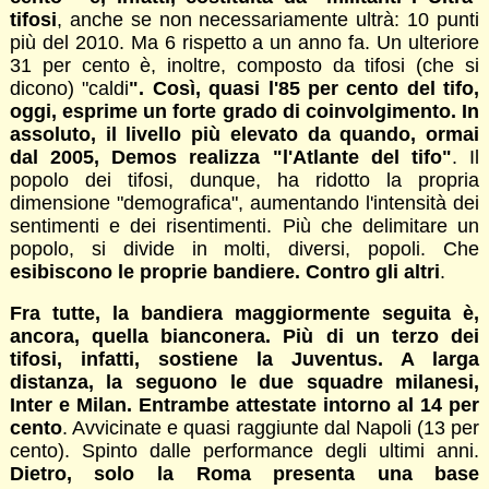
tifosi
, anche se non necessariamente ultrà: 10 punti
più del 2010. Ma 6 rispetto a un anno fa. Un ulteriore
31 per cento è, inoltre, composto da tifosi (che si
dicono) "caldi
". Così, quasi l'85 per cento del tifo,
oggi, esprime un forte grado di coinvolgimento. In
assoluto, il livello più elevato da quando, ormai
dal 2005, Demos realizza "l'Atlante del tifo"
. Il
popolo dei tifosi, dunque, ha ridotto la propria
dimensione "demografica", aumentando l'intensità dei
sentimenti e dei risentimenti. Più che delimitare un
popolo, si divide in molti, diversi, popoli. Che
esibiscono le proprie bandiere. Contro gli altri
.
Fra tutte, la bandiera maggiormente seguita è,
ancora, quella bianconera. Più di un terzo dei
tifosi, infatti, sostiene la Juventus. A larga
distanza, la seguono le due squadre milanesi,
Inter e Milan. Entrambe attestate intorno al 14 per
cento
. Avvicinate e quasi raggiunte dal Napoli (13 per
cento). Spinto dalle performance degli ultimi anni.
Dietro, solo la Roma presenta una base