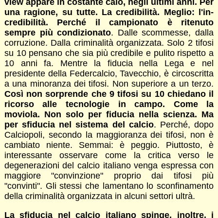
view appare in costante calo, negli ultimi anni. Per
una ragione, su tutte. La credibilità. Meglio: l'in-
credibilità. Perché il campionato è ritenuto
sempre più condizionato
. Dalle scommesse, dalla
corruzione. Dalla criminalità organizzata. Solo 2 tifosi
su 10 pensano che sia più credibile e pulito rispetto a
10 anni fa. Mentre la fiducia nella Lega e nel
presidente della Federcalcio, Tavecchio, è circoscritta
a una minoranza dei tifosi. Non superiore a un terzo.
Così non sorprende che 9 tifosi su 10 chiedano il
ricorso alle tecnologie in campo. Come la
moviola. Non solo per fiducia nella scienza. Ma
per sfiducia nel sistema del calcio
. Perché, dopo
Calciopoli, secondo la maggioranza dei tifosi, non è
cambiato niente. Semmai: è peggio. Piuttosto, è
interessante osservare come la critica verso le
degenerazioni del calcio italiano venga espressa con
maggiore "convinzione" proprio dai tifosi più
"convinti". Gli stessi che lamentano lo sconfinamento
della criminalità organizzata in alcuni settori ultrà.
La sfiducia nel calcio italiano spinge, inoltre, i