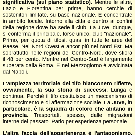
significativa (sul piano statistico)
. Mentre le altre,
Lazio e Fiorentina per prime, hanno cerchie di
sostenitori limitate, su base nazionale. E concentrate
in ambito locale. Intorno alla città e dentro ai confini
della regione dove ha sede il club. La Juve, dunque,
si conferma il principale, forse unico, club "nazionale".
Primo, per quota di tifosi, quasi in tutte le aree del
Paese. Nel Nord-Ovest e ancor più nel Nord-Est. Ma
soprattutto nelle regioni del Centro-Nord, dove sfiora
il 48 per cento. Mentre nel Centro-Sud è largamente
superata dalla Roma. E nel Mezzogiorno è avvicinata
dal Napoli.
L'ampiezza territoriale del tifo bianconero riflette,
ovviamente, la sua storia di successi
. Lunga e
continua. Perché il tifo costituisce un meccanismo di
riconoscimento e di affermazione sociale.
La Juve, in
particolare, è la squadra di coloro che abitano in
provincia
. Trasportati, spesso, dalle migrazioni
interne del passato. Parlo per esperienza personale.
L'altra faccia dell'appartenenza è l'antagonismo.