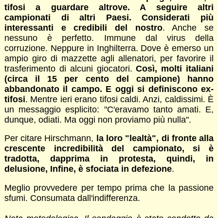
tifosi a guardare altrove. A seguire altri
campionati di altri Paesi. Considerati più
interessanti e credibili del nostro
. Anche se
nessuno è perfetto. Immune dal virus della
corruzione. Neppure in Inghilterra. Dove è emerso un
ampio giro di mazzette agli allenatori, per favorire il
trasferimento di alcuni giocatori.
Così, molti italiani
(circa il 15 per cento del campione) hanno
abbandonato il campo. E oggi si definiscono ex-
tifosi
. Mentre ieri erano tifosi caldi. Anzi, caldissimi. È
un messaggio esplicito: "C'eravamo tanto amati. E,
dunque, odiati. Ma oggi non proviamo più nulla".
Per citare Hirschmann,
la loro "lealtà", di fronte alla
crescente incredibilità del campionato, si è
tradotta, dapprima in protesta, quindi, in
delusione, Infine, è sfociata in defezione
.
Meglio provvedere per tempo prima che la passione
sfumi. Consumata dall'indifferenza.