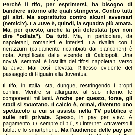
Perché il tifo, per esprimersi, ha bisogno di
bandiere intorno alle quali stringersi. Contro tutti
gli altri. Ma soprattutto contro alcuni avversari
(nemici?). La Juve è, quindi, la squadra più amata.
Ma, per questo, anche la più detestata (per non
dire "odiata"). Da tutti
. Ma, in particolare, da
napoletani, romanisti e interisti. La rivalità con i
nerazzurri (caldamente ricambiati dai bianconeri) è
nota. Amplificata dalle vicende di Calciopoli. Una
novità, semmai, è l'ostilità dei tifosi napoletani verso
la Juve. Mai così elevata. Riflesso evidente del
passaggio di Higuain alla Juventus.
Il tifo, in Italia, sta, dunque, restringendo i propri
confini. Mentre si allargano, al suo interno, le
componenti militanti
. Anche per questo, forse, gli
stadi si svuotano. Il calcio è, ormai, divenuto uno
spettacolo a cui si assiste nella TV pubblica e
sulle reti private
. Spesso, in pay per view. A
pagamento. O, sempre di più, su internet. Attraverso il
tablet e lo smartphone.
Ma l'audience delle pay per