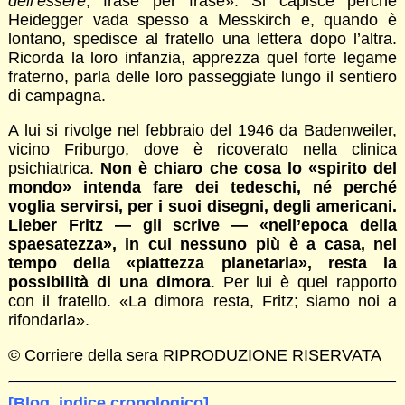
dell’essere
, frase per frase». Si capisce perché
Heidegger vada spesso a Messkirch e, quando è
lontano, spedisce al fratello una lettera dopo l’altra.
Ricorda la loro infanzia, apprezza quel forte legame
fraterno, parla delle loro passeggiate lungo il sentiero
di campagna.
A lui si rivolge nel febbraio del 1946 da Badenweiler,
vicino Friburgo, dove è ricoverato nella clinica
psichiatrica.
Non è chiaro che cosa lo «spirito del
mondo» intenda fare dei tedeschi, né perché
voglia servirsi, per i suoi disegni, degli americani.
Lieber Fritz — gli scrive — «nell’epoca della
spaesatezza», in cui nessuno più è a casa, nel
tempo della «piattezza planetaria», resta la
possibilità di una dimora
. Per lui è quel rapporto
con il fratello. «La dimora resta, Fritz; siamo noi a
rifondarla».
© Corriere della sera RIPRODUZIONE RISERVATA
[Blog, indice cronologico]