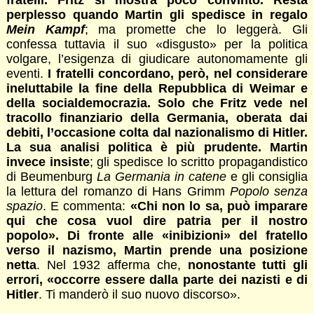
fratelli. Fritz si mostra poco convinto. Resta
perplesso quando Martin gli spedisce in regalo
Mein Kampf
; ma promette che lo leggerà. Gli
confessa tuttavia il suo «disgusto» per la politica
volgare, l’esigenza di giudicare autonomamente gli
eventi.
I fratelli concordano, però, nel considerare
ineluttabile la fine della Repubblica di Weimar e
della socialdemocrazia. Solo che Fritz vede nel
tracollo finanziario della Germania, oberata dai
debiti, l’occasione colta dal nazionalismo di Hitler.
La sua analisi politica è più prudente. Martin
invece insiste
; gli spedisce lo scritto propagandistico
di Beumenburg
La Germania in catene
e gli consiglia
la lettura del romanzo di Hans Grimm
Popolo senza
spazio
. E commenta:
«Chi non lo sa, può imparare
qui che cosa vuol dire patria per il nostro
popolo». Di fronte alle «inibizioni» del fratello
verso il nazismo, Martin prende una posizione
netta
. Nel 1932 afferma che,
nonostante tutti gli
errori, «occorre essere dalla parte dei nazisti e di
Hitler
. Ti manderò il suo nuovo discorso».