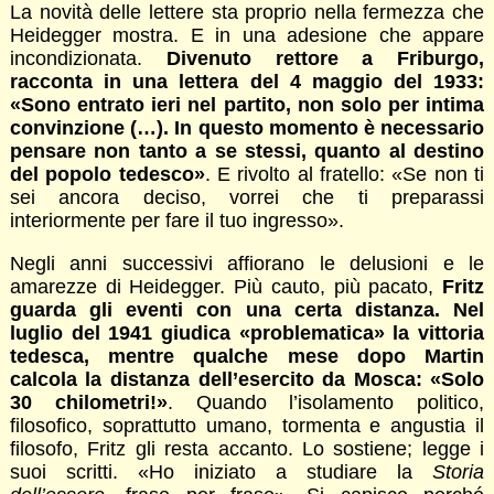
La novità delle lettere sta proprio nella fermezza che
Heidegger mostra. E in una adesione che appare
incondizionata.
Divenuto rettore a Friburgo,
racconta in una lettera del 4 maggio del 1933:
«Sono entrato ieri nel partito, non solo per intima
convinzione (…). In questo momento è necessario
pensare non tanto a se stessi, quanto al destino
del popolo tedesco»
. E rivolto al fratello: «Se non ti
sei ancora deciso, vorrei che ti preparassi
interiormente per fare il tuo ingresso».
Negli anni successivi affiorano le delusioni e le
amarezze di Heidegger. Più cauto, più pacato,
Fritz
guarda gli eventi con una certa distanza. Nel
luglio del 1941 giudica «problematica» la vittoria
tedesca, mentre qualche mese dopo Martin
calcola la distanza dell’esercito da Mosca: «Solo
30 chilometri!»
. Quando l’isolamento politico,
filosofico, soprattutto umano, tormenta e angustia il
filosofo, Fritz gli resta accanto. Lo sostiene; legge i
suoi scritti. «Ho iniziato a studiare la
Storia