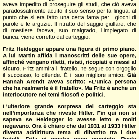
aveva impedito di proseguire gli studi, che ciò aveva
paradossalmente acuito il suo senso per la lingua, al
punto che si era fatto una certa fama per i giochi di
parole e le arguzie. Il ritratto del saggio giullare, che
di mestiere faceva, suo malgrado, l’impiegato di
banca, viene corretto dal carteggio.
Fritz Heidegger appare una figura di primo piano.
A lui Martin affida i manoscritti delle sue opere,
affinché vengano riletti, rivisti, ricopiati e messi al
sicuro
. Fritz ammira il fratello, ne segue con orgoglio
il successo, lo difende. È il suo migliore amico.
Già
Hannah Arendt aveva scritto: «L’unica persona
che ha realmente è il fratello». Ma Fritz è anche un
interlocutore nei temi filosofi e politici
.
L’ulteriore grande sorpresa del carteggio sta
nell’importanza che riveste Hitler. Fin qui non si
sapeva se Heidegger lo avesse letto e molti
negavano. Ora è chiaro che dal 1931 al 1933 Hitler
diventa addirittura tema di dibattito tra i due