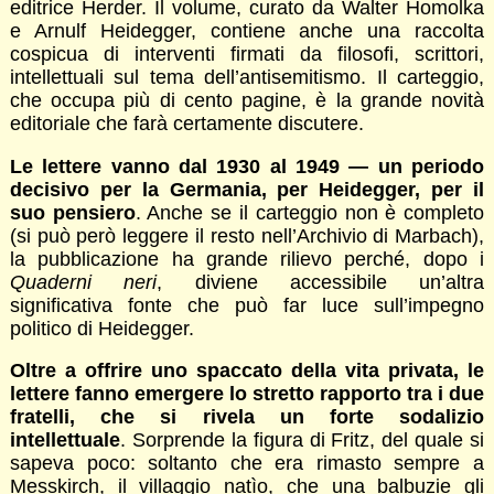
editrice Herder. Il volume, curato da Walter Homolka
e Arnulf Heidegger, contiene anche una raccolta
cospicua di interventi firmati da filosofi, scrittori,
intellettuali sul tema dell’antisemitismo. Il carteggio,
che occupa più di cento pagine, è la grande novità
editoriale che farà certamente discutere.
Le lettere vanno dal 1930 al 1949 — un periodo
decisivo per la Germania, per Heidegger, per il
suo pensiero
. Anche se il carteggio non è completo
(si può però leggere il resto nell’Archivio di Marbach),
la pubblicazione ha grande rilievo perché, dopo i
Quaderni neri
, diviene accessibile un’altra
significativa fonte che può far luce sull’impegno
politico di Heidegger.
Oltre a offrire uno spaccato della vita privata, le
lettere fanno emergere lo stretto rapporto tra i due
fratelli, che si rivela un forte sodalizio
intellettuale
. Sorprende la figura di Fritz, del quale si
sapeva poco: soltanto che era rimasto sempre a
Messkirch, il villaggio natìo, che una balbuzie gli