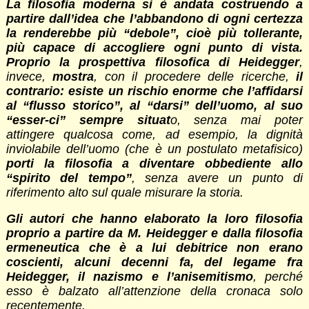
La filosofia moderna si è andata costruendo a
partire dall’idea che l’abbandono di ogni certezza
la renderebbe più “debole”, cioè più tollerante,
più capace di accogliere ogni punto di vista.
Proprio la prospettiva filosofica di Heidegger
,
invece,
mostra
, con il procedere delle ricerche,
il
contrario: esiste un rischio enorme che l’affidarsi
al “flusso storico”, al “darsi” dell’uomo, al suo
“esser-ci” sempre situat
o, senza mai poter
attingere qualcosa come, ad esempio, la dignità
inviolabile dell’uomo (che è un postulato metafisico)
porti la filosofia a diventare obbediente allo
“spirito del tempo”
, senza avere un punto di
riferimento alto sul quale misurare la storia.
Gli autori che hanno elaborato la loro filosofia
proprio a partire da M. Heidegger e dalla filosofia
ermeneutica che è a lui debitrice non erano
coscienti, alcuni decenni fa, del legame fra
Heidegger, il nazismo e l’anisemitismo
, perché
esso è balzato all’attenzione della cronaca solo
recentemente.