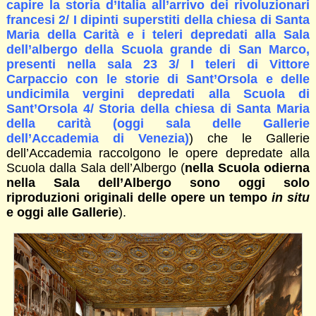
capire la storia d’Italia all’arrivo dei rivoluzionari
francesi 2/ I dipinti superstiti della chiesa di Santa
Maria della Carità e i teleri depredati alla Sala
dell’albergo della Scuola grande di San Marco,
presenti nella sala 23 3/ I teleri di Vittore
Carpaccio con le storie di Sant’Orsola e delle
undicimila vergini depredati alla Scuola di
Sant’Orsola 4/ Storia della chiesa di Santa Maria
della carità (oggi sala delle Gallerie
dell’Accademia di Venezia)
) che le Gallerie
dell’Accademia raccolgono le opere depredate alla
Scuola dalla Sala dell’Albergo (
nella Scuola odierna
nella Sala dell’Albergo sono oggi solo
riproduzioni originali delle opere un tempo
in situ
e oggi alle Gallerie
).