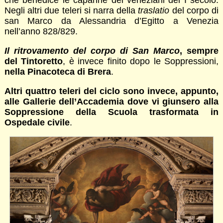
che benedice le capanne dei veneziani del I secolo.
Negli altri due teleri si narra della
traslatio
del corpo di
san Marco da Alessandria d’Egitto a Venezia
nell’anno 828/829.
Il ritrovamento del corpo di San Marco
, sempre
del Tintoretto
, è invece finito dopo le Soppressioni,
nella Pinacoteca di Brera
.
Altri quattro teleri del ciclo sono invece, appunto,
alle Gallerie dell’Accademia dove vi giunsero alla
Soppressione della Scuola trasformata in
Ospedale civile
.