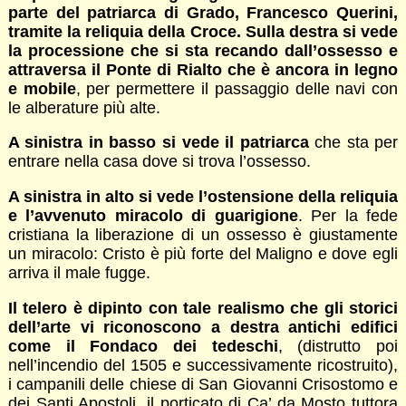
parte del patriarca di Grado, Francesco Querini,
tramite la reliquia della Croce. Sulla destra si vede
la processione che si sta recando dall’ossesso e
attraversa il Ponte di Rialto che è ancora in legno
e mobile
, per permettere il passaggio delle navi con
le alberature più alte.
A sinistra in basso si vede il patriarca
che sta per
entrare nella casa dove si trova l’ossesso.
A sinistra in alto si vede l’ostensione della reliquia
e l’avvenuto miracolo di guarigione
. Per la fede
cristiana la liberazione di un ossesso è giustamente
un miracolo: Cristo è più forte del Maligno e dove egli
arriva il male fugge.
Il telero è dipinto con tale realismo che gli storici
dell’arte vi riconoscono a destra antichi edifici
come il Fondaco dei tedeschi
, (distrutto poi
nell’incendio del 1505 e successivamente ricostruito),
i campanili delle chiese di San Giovanni Crisostomo e
dei Santi Apostoli, il porticato di Ca’ da Mosto tuttora