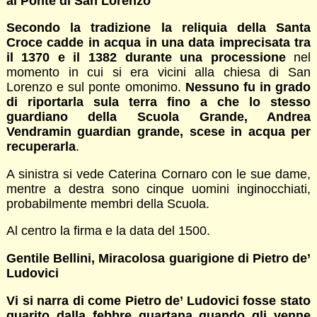
al Ponte di San Lorenzo
Secondo la tradizione la reliquia della Santa
Croce cadde in acqua in una data imprecisata tra
il 1370 e il 1382 durante una processione
nel
momento in cui si era vicini alla chiesa di San
Lorenzo e sul ponte omonimo.
Nessuno fu in grado
di riportarla sula terra fino a che lo stesso
guardiano della Scuola Grande, Andrea
Vendramin guardian grande, scese in acqua per
recuperarla
.
A sinistra si vede Caterina Cornaro con le sue dame,
mentre a destra sono cinque uomini inginocchiati,
probabilmente membri della Scuola.
Al centro la firma e la data del 1500.
Gentile Bellini, Miracolosa guarigione di Pietro de’
Ludovici
Vi si narra di come Pietro de’ Ludovici fosse stato
guarito dalla febbre quartana quando gli venne