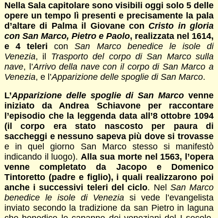
Nella Sala capitolare sono visibili oggi solo 5 delle
opere un tempo lì presenti e precisamente la pala
d’altare di Palma il Giovane con
Cristo in gloria
con San Marco, Pietro e Paolo
, realizzata nel 1614,
e 4 teleri
con
San Marco benedice le isole di
Venezia
, il
Trasporto del corpo di San Marco sulla
nave
, l’
Arrivo della nave con il corpo di San Marco a
Venezia
, e l’
Apparizione delle spoglie di San Marco
.
L’
Apparizione delle spoglie di San Marco
venne
iniziato da Andrea Schiavone per raccontare
l’episodio che la leggenda data all’8 ottobre 1094
(il corpo era stato nascosto per paura di
saccheggi e nessuno sapeva più dove si trovasse
e in quel giorno San Marco stesso si manifestò
indicando il luogo).
Alla sua morte nel 1563, l’opera
venne completato da Jacopo e Domenico
Tintoretto (padre e figlio), i quali realizzarono poi
anche i successivi teleri del ciclo
. Nel
San Marco
benedice le isole di Venezia
si vede l’evangelista
inviato secondo la tradizione da san Pietro in laguna