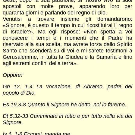
Gesù, dopo la sua passione, si mostrò vivo ai suoi
apostoli con molte prove, apparendo loro per
quaranta giorni e parlando del regno di Dio.
Venutisi a trovare insieme gli domandarono:
«Signore, è questo il tempo in cui ricostituirai il regno
di Israele?». Ma egli rispose: «Non spetta a voi
conoscere i tempi e i momenti che il Padre ha
riservato alla sua scelta, ma avrete forza dallo Spirito
Santo che scenderà su di voi e mi sarete testimoni a
Gerusalemme, in tutta la Giudea e la Samarìa e fino
agli estremi confini della terra».
Oppure:
Gn 12, 1-4 La vocazione, di Abramo, padre del
popolo di Dio.
Es 19,3-8 Quanto il Signore ha detto, noi lo faremo.
Dt 5,32-33 Camminate in tutto e per tutto nella via del
Signore.
Is 6, 1-8 Eccomi, manda me.