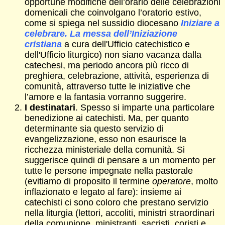
opportune modifiche dell’orario delle celebrazioni
domenicali che coinvolgano l’oratorio estivo,
come si spiega nel sussidio diocesano
Iniziare a
celebrare. La messa dell’Iniziazione
cristiana
a cura dell'Ufficio catechistico e
dell'Ufficio liturgico) non siano vacanza dalla
catechesi, ma periodo ancora più ricco di
preghiera, celebrazione, attività, esperienza di
comunità, attraverso tutte le iniziative che
l’amore e la fantasia vorranno suggerire.
I destinatari
. Spesso si imparte una particolare
benedizione ai catechisti. Ma, per quanto
determinante sia questo servizio di
evangelizzazione, esso non esaurisce la
ricchezza ministeriale della comunità. Si
suggerisce quindi di pensare a un momento per
tutte le persone impegnate nella pastorale
(evitiamo di proposito il termine
operatore
, molto
inflazionato e legato al fare): insieme ai
catechisti ci sono coloro che prestano servizio
nella liturgia (lettori, accoliti, ministri straordinari
della comunione, ministranti, sacristi, coristi e